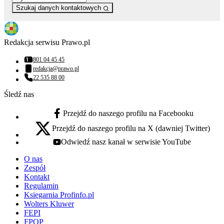
Szukaj danych kontaktowych
Redakcja serwisu Prawo.pl
801 04 45 45
Numer telefonu:
redakcja@prawo.pl
Adres email:
22 535 88 00
Numer telefonu:
Śledź nas
Przejdź do naszego profilu na Facebooku
facebook - otwiera się w nowej karcie
Przejdź do naszego profilu na X (dawniej Twitter)
x - otwiera się w nowej karcie
Odwiedź nasz kanał w serwisie YouTube
youtube - otwiera się w nowej karcie
O nas
Zespół
Kontakt
Regulamin
Księgarnia Profinfo.pl
Wolters Kluwer
FEPI
FPOP