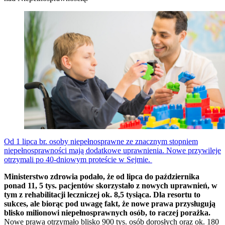
Od 1 lipca br. osoby niepełnosprawne ze znacznym stopniem
niepełnosprawności mają dodatkowe uprawnienia. Nowe przywileje
otrzymali po 40-dniowym proteście w Sejmie.
Ministerstwo zdrowia podało, że od lipca do października
ponad 11, 5 tys. pacjentów skorzystało z nowych uprawnień, w
tym z rehabilitacji leczniczej ok. 8,5 tysiąca. Dla resortu to
sukces, ale biorąc pod uwagę fakt, że nowe prawa przysługują
blisko milionowi niepełnosprawnych osób, to raczej porażka.
Nowe prawa otrzymało blisko 900 tys. osób dorosłych oraz ok. 180