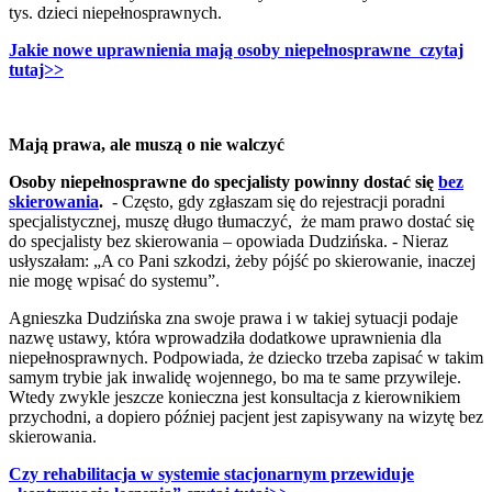
tys. dzieci niepełnosprawnych.
Jakie nowe uprawnienia mają osoby niepełnosprawne czytaj
tutaj>>
Mają prawa, ale muszą o nie walczyć
Osoby niepełnosprawne do specjalisty powinny dostać się
bez
skierowania
.
- Często, gdy zgłaszam się do rejestracji poradni
specjalistycznej, muszę długo tłumaczyć, że mam prawo dostać się
do specjalisty bez skierowania – opowiada Dudzińska. - Nieraz
usłyszałam: „A co Pani szkodzi, żeby pójść po skierowanie, inaczej
nie mogę wpisać do systemu”.
Agnieszka Dudzińska zna swoje prawa i w takiej sytuacji podaje
nazwę ustawy, która wprowadziła dodatkowe uprawnienia dla
niepełnosprawnych. Podpowiada, że dziecko trzeba zapisać w takim
samym trybie jak inwalidę wojennego, bo ma te same przywileje.
Wtedy zwykle jeszcze konieczna jest konsultacja z kierownikiem
przychodni, a dopiero później pacjent jest zapisywany na wizytę bez
skierowania.
Czy rehabilitacja w systemie stacjonarnym przewiduje