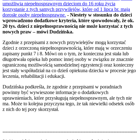
umożliwia niepełnosprawnym dzieciom do 16 roku życia
korzystanie z tych samych przywilejów, które od 1 lipca br. mają
dorosłe osoby niepełnosprawne.
- Niestety w stosunku do dzieci
wprowadzono dodatkowe kryteria, które spowodowały, że ok.
20 tys. dzieci z niepełnosprawnością nie może korzystać z tych
nowych praw – mówi Dudzińska.
Zgodnie z przepisami z nowych przywielejów mogą korzystać
dzieci z orzeczoną niepełnosprawnością, które mają w orzeczeniu
zapisany punkt 7 i 8. Mówi on o tym, że konieczna jest stała lub
długotrwała opieka lub pomoc innej osoby w związku ze znacznie
ograniczoną możliwością samodzielnej egzystencji oraz konieczny
jest stały współudział na co dzień opiekuna dziecka w procesie jego
leczenia, rehabilitacji i edukacji.
Dudzińska podkreśla, że zgodnie z przepisami w poradniach
powinny być wywieszone informacje o dodatkowych
uprawnieniach, które przysługują niepełnosprawnym, ale tych nie
ma. Może to kolejna przyczyna tego, że tak niewielki odsetek osób
z nich do tej pory skorzystał.
--------------------------------------------------------------------------------------
--------------------------------------------------------