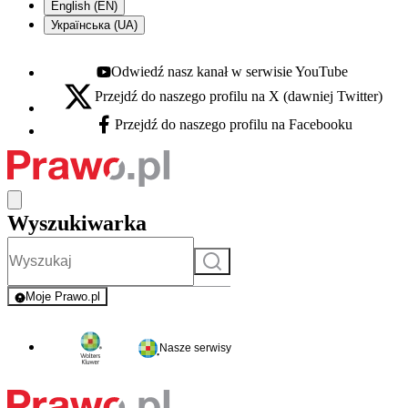
English (EN)
Українська (UA)
Odwiedź nasz kanał w serwisie YouTube
Youtube - otwiera się w nowej karcie
Przejdź do naszego profilu na X (dawniej Twitter)
X - otwiera się w nowej karcie
Przejdź do naszego profilu na Facebooku
Facebook - otwiera się w nowej karcie
Wyszukiwarka
Szukaj
Moje Prawo.pl
- rejestracja i logowanie do serwisu
Nasze serwisy