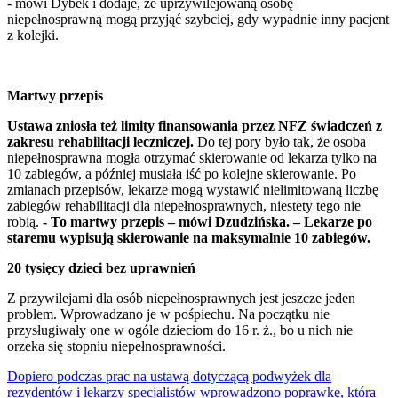
- mówi Dybek i dodaje, że uprzywilejowaną osobę
niepełnosprawną mogą przyjąć szybciej, gdy wypadnie inny pacjent
z kolejki.
Martwy przepis
Ustawa zniosła też limity finansowania przez NFZ świadczeń z
zakresu rehabilitacji leczniczej.
Do tej pory było tak, że osoba
niepełnosprawna mogła otrzymać skierowanie od lekarza tylko na
10 zabiegów, a później musiała iść po kolejne skierowanie. Po
zmianach przepisów, lekarze mogą wystawić nielimitowaną liczbę
zabiegów rehabilitacji dla niepełnosprawnych, niestety tego nie
robią.
- To martwy przepis – mówi Dzudzińska. – Lekarze po
staremu wypisują skierowanie na maksymalnie 10 zabiegów.
20 tysięcy dzieci bez uprawnień
Z przywilejami dla osób niepełnosprawnych jest jeszcze jeden
problem. Wprowadzano je w pośpiechu. Na początku nie
przysługiwały one w ogóle dzieciom do 16 r. ż., bo u nich nie
orzeka się stopniu niepełnosprawności.
Dopiero podczas prac na ustawą dotyczącą podwyżek dla
rezydentów i lekarzy specjalistów wprowadzono poprawkę, która