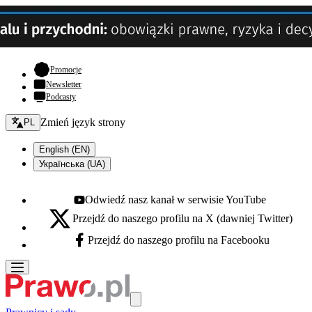
- otwiera się w nowej karcie
Promocje
Newsletter
Podcasty
Zmień język - bieżący:
Zmień język strony
PL
English (EN)
Українська (UA)
Odwiedź nasz kanał w serwisie YouTube
Youtube - otwiera się w nowej karcie
Przejdź do naszego profilu na X (dawniej Twitter)
X - otwiera się w nowej karcie
Przejdź do naszego profilu na Facebooku
Facebook - otwiera się w nowej karcie