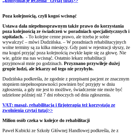
„kontynuację leczenia” czytaj tutaj>>
Poza kolejnością, czyli kogoś wcisnąć
Ustawa dała niepełnosprawnym także prawo do korzystania
poza kolejnością ze świadczeń w poradniach specjalistycznych i
szpitalach.
- To kolejne cenne prawo, ale trzeba je sobie
wywalczyć – mówi Dudzińska. – W poradniach rehabilitacyjnych
wolne terminy są za kilka miesięcy. Gdy pani w rejestracji słyszy, że
ma kogoś przyjąć poza kolejnością zwykle łapie się za głowę. Nie
wie, gdzie ma nas wcisnąć. Ostatnio lekarz rehabilitacji
przyjmował mnie po godzinach.
Przyznano przywileje dużej
grupie ludzi, ale lekarzy od tego nie przybyło.
Dudzińska podkreśla, że zgodnie z przepisami pacjent ze znacznym
stopniem niepełnosprawności powinien być przyjęty w dniu
zgłoszenia, a gdy nie jest to możliwe, świadczenie nie może być
udzielone później niż 7 dni roboczych od dnia zgłoszenia.
VAT: masaż, rehabilitacja i fizjoterapia też korzystają ze
zwolnienia czytaj tutaj>>
Milion osób czeka w kolejce do rehabilitacji
Paweł Kubicki ze Szkoły Głównej Handlowej podkreśla, że z