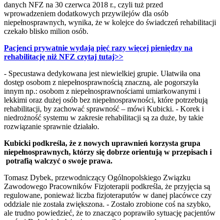
danych NFZ na 30 czerwca 2018 r., czyli tuż przed
wprowadzeniem dodatkowych przywilejów dla osób
niepełnosprawnych, wynika, że w kolejce do świadczeń rehabilitacji
czekało blisko milion osób.
Pacjenci prywatnie wydają pięć razy więcej pieniędzy na
rehabilitację niż NFZ czytaj tutaj>>
- Specustawa dedykowana jest niewielkiej grupie. Ułatwiła ona
dostęp osobom z niepełnosprawnością znaczną, ale pogorszyła
innym np.: osobom z niepełnosprawnościami umiarkowanymi i
lekkimi oraz dużej osób bez niepełnosprawności, które potrzebują
rehabilitacji, by zachować sprawność – mówi Kubicki. - Korek i
niedrożność systemu w zakresie rehabilitacji są za duże, by takie
rozwiązanie sprawnie działało.
Kubicki podkreśla, że z nowych uprawnień korzysta grupa
niepełnosprawnych, którzy się dobrze orientują w przepisach i
potrafią walczyć o swoje prawa.
Tomasz Dybek, przewodniczący Ogólnopolskiego Związku
Zawodowego Pracowników Fizjoterapii podkreśla, że przyjęcia są
regulowane, ponieważ liczba fizjoteraputów w danej placówce czy
oddziale nie została zwiększona. - Zostało zrobione coś na szybko,
ale trudno powiedzieć, że to znacząco poprawiło sytuację pacjentów