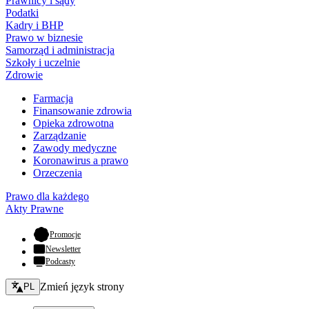
Prawnicy i sądy
Podatki
Kadry i BHP
Prawo w biznesie
Samorząd i administracja
Szkoły i uczelnie
Zdrowie
Farmacja
Finansowanie zdrowia
Opieka zdrowotna
Zarządzanie
Zawody medyczne
Koronawirus a prawo
Orzeczenia
Prawo dla każdego
Akty Prawne
- otwiera się w nowej karcie
Promocje
Newsletter
Podcasty
Zmień język - bieżący:
Zmień język strony
PL