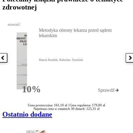
zdrowotnej
Przejdź do: Metodyka obrony lekarza przed sądem lekarskim, Marc
NOWOŚĆ
Metodyka obrony lekarza przed sądem
lekarskim
Poprzednia książka
N
Marcin Burdzik, Radosław Tymiński
10%
Sprawdź
Rabatu
Cena promocyjna: 161,10 zł |
Cena regularna: 179,00 zł
Najniższa cena w ostatnich 30 dniach: 125,31 zł
Ostatnio dodane