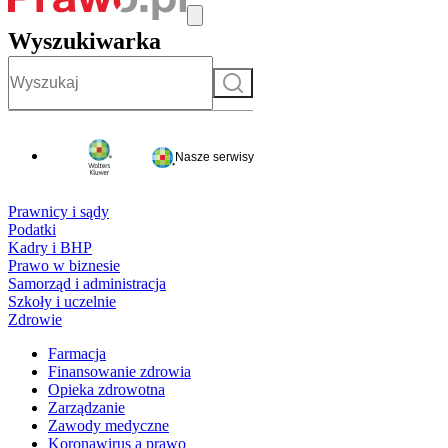
Wyszukiwarka
Szukaj
Nasze serwisy
Prawnicy i sądy
Podatki
Kadry i BHP
Prawo w biznesie
Samorząd i administracja
Szkoły i uczelnie
Zdrowie
Farmacja
Finansowanie zdrowia
Opieka zdrowotna
Zarządzanie
Zawody medyczne
Koronawirus a prawo