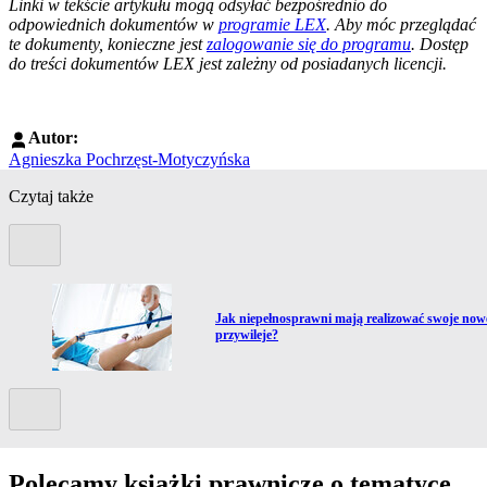
Linki w tekście artykułu mogą odsyłać bezpośrednio do
odpowiednich dokumentów w
programie LEX
. Aby móc przeglądać
te dokumenty, konieczne jest
zalogowanie się do programu
. Dostęp
do treści dokumentów LEX jest zależny od posiadanych licencji.
Autor:
Agnieszka Pochrzęst-Motyczyńska
Czytaj także
Poprzedni slide
Przejdź do artykułu:
Jak niepełnosprawni mają realizować swoje now
przywileje?
Kolejny slide
Polecamy książki prawnicze o tematyce