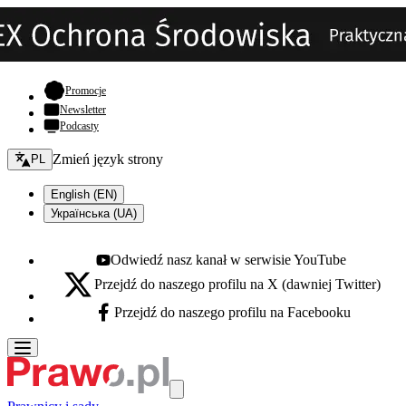
- otwiera się w nowej karcie
Promocje
Newsletter
Podcasty
Zmień język - bieżący:
Zmień język strony
PL
English (EN)
Українська (UA)
Odwiedź nasz kanał w serwisie YouTube
Youtube - otwiera się w nowej karcie
Przejdź do naszego profilu na X (dawniej Twitter)
X - otwiera się w nowej karcie
Przejdź do naszego profilu na Facebooku
Facebook - otwiera się w nowej karcie