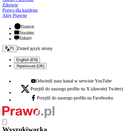
Zdrowie
Prawo dla każdego
Akty Prawne
- otwiera się w nowej karcie
Promocje
Newsletter
Podcasty
Zmień język - bieżący:
Zmień język strony
PL
English (EN)
Українська (UA)
Odwiedź nasz kanał w serwisie YouTube
Youtube - otwiera się w nowej karcie
Przejdź do naszego profilu na X (dawniej Twitter)
X - otwiera się w nowej karcie
Przejdź do naszego profilu na Facebooku
Facebook - otwiera się w nowej karcie
Wyszukiwarka