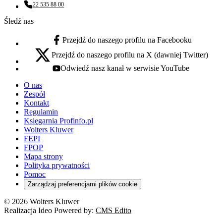
22 535 88 00
Numer telefonu:
Śledź nas
Przejdź do naszego profilu na Facebooku
facebook - otwiera się w nowej karcie
Przejdź do naszego profilu na X (dawniej Twitter)
x - otwiera się w nowej karcie
Odwiedź nasz kanał w serwisie YouTube
youtube - otwiera się w nowej karcie
O nas
Zespół
Kontakt
Regulamin
Księgarnia Profinfo.pl
Wolters Kluwer
FEPI
FPOP
Mapa strony
Polityka prywatności
Pomoc
Zarządzaj preferencjami plików cookie
© 2026 Wolters Kluwer
Realizacja Ideo Powered by:
CMS Edito