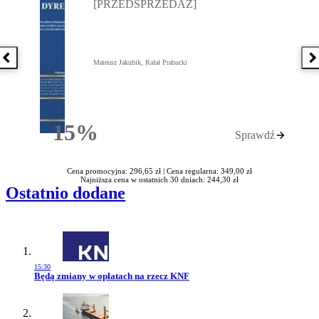
[PRZEDSPRZEDAŻ]
Poprzednia książka
N
Mateusz Jakubik, Rafał Prabucki
15%
Sprawdź
Rabatu
Cena promocyjna: 296,65 zł |
Cena regularna: 349,00 zł
Najniższa cena w ostatnich 30 dniach: 244,30 zł
Ostatnio dodane
15:30
Przejdź do artykułu:
Będą zmiany w opłatach na rzecz KNF