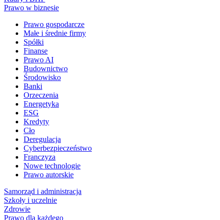
Prawo w biznesie
Prawo gospodarcze
Małe i średnie firmy
Spółki
Finanse
Prawo AI
Budownictwo
Środowisko
Banki
Orzeczenia
Energetyka
ESG
Kredyty
Cło
Deregulacja
Cyberbezpieczeństwo
Franczyza
Nowe technologie
Prawo autorskie
Samorząd i administracja
Szkoły i uczelnie
Zdrowie
Prawo dla każdego