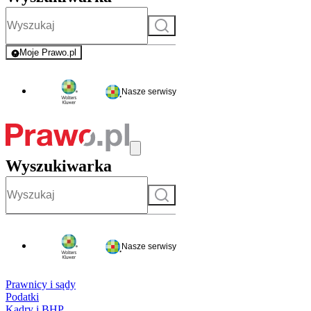
Szukaj
Moje Prawo.pl
- rejestracja i logowanie do serwisu
Nasze serwisy
Wyszukiwarka
Szukaj
Nasze serwisy
Prawnicy i sądy
Podatki
Kadry i BHP