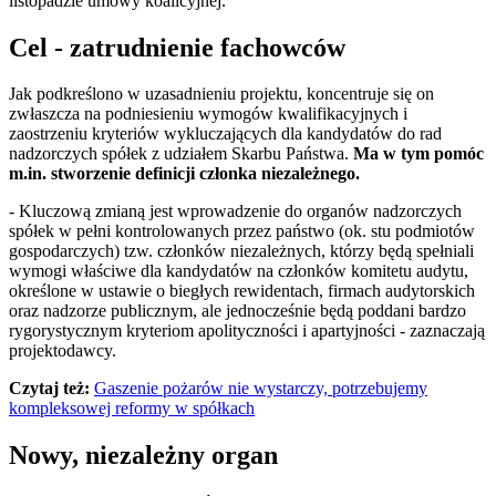
listopadzie umowy koalicyjnej.
Cel - zatrudnienie fachowców
Jak podkreślono w uzasadnieniu projektu, koncentruje się on
zwłaszcza na podniesieniu wymogów kwalifikacyjnych i
zaostrzeniu kryteriów wykluczających dla kandydatów do rad
nadzorczych spółek z udziałem Skarbu Państwa.
Ma w tym pomóc
m.in. stworzenie definicji członka niezależnego.
- Kluczową zmianą jest wprowadzenie do organów nadzorczych
spółek w pełni kontrolowanych przez państwo (ok. stu podmiotów
gospodarczych) tzw. członków niezależnych, którzy będą spełniali
wymogi właściwe dla kandydatów na członków komitetu audytu,
określone w ustawie o biegłych rewidentach, firmach audytorskich
oraz nadzorze publicznym, ale jednocześnie będą poddani bardzo
rygorystycznym kryteriom apolityczności i apartyjności - zaznaczają
projektodawcy.
Czytaj też:
Gaszenie pożarów nie wystarczy, potrzebujemy
kompleksowej reformy w spółkach
Nowy, niezależny organ