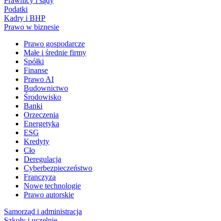
Prawnicy i sądy
Podatki
Kadry i BHP
Prawo w biznesie
Prawo gospodarcze
Małe i średnie firmy
Spółki
Finanse
Prawo AI
Budownictwo
Środowisko
Banki
Orzeczenia
Energetyka
ESG
Kredyty
Cło
Deregulacja
Cyberbezpieczeństwo
Franczyza
Nowe technologie
Prawo autorskie
Samorząd i administracja
Szkoły i uczelnie