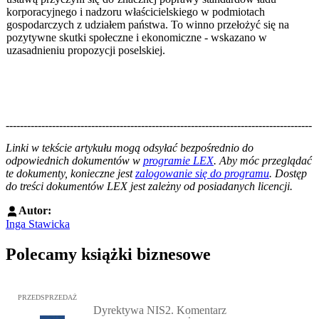
korporacyjnego i nadzoru właścicielskiego w podmiotach
gospodarczych z udziałem państwa. To winno przełożyć się na
pozytywne skutki społeczne i ekonomiczne - wskazano w
uzasadnieniu propozycji poselskiej.
--------------------------------------------------------------------------------------
--------------------------------------------------------
Linki w tekście artykułu mogą odsyłać bezpośrednio do
odpowiednich dokumentów w
programie LEX
. Aby móc przeglądać
te dokumenty, konieczne jest
zalogowanie się do programu
. Dostęp
do treści dokumentów LEX jest zależny od posiadanych licencji.
Autor:
Inga Stawicka
Polecamy książki biznesowe
Przejdź do: Dyrektywa NIS2. Komentarz [PRZEDSPRZEDAŻ], Mateu
PRZEDSPRZEDAŻ
Dyrektywa NIS2. Komentarz