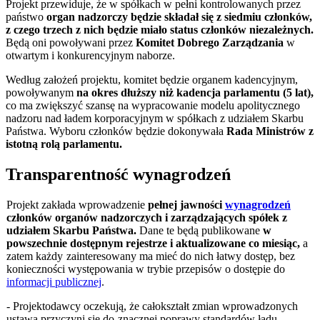
Projekt przewiduje, że w spółkach w pełni kontrolowanych przez
państwo
organ nadzorczy będzie składał się z siedmiu członków,
z czego trzech z nich będzie miało status członków niezależnych.
Będą oni powoływani przez
Komitet Dobrego Zarządzania
w
otwartym i konkurencyjnym naborze.
Według założeń projektu, komitet będzie organem kadencyjnym,
powoływanym
na okres dłuższy niż kadencja parlamentu (5 lat),
co ma zwiększyć szansę na wypracowanie modelu apolitycznego
nadzoru nad ładem korporacyjnym w spółkach z udziałem Skarbu
Państwa. Wyboru członków będzie dokonywała
Rada Ministrów z
istotną rolą parlamentu.
Transparentność wynagrodzeń
Projekt zakłada wprowadzenie
pełnej jawności
wynagrodzeń
członków organów nadzorczych i zarządzających spółek z
udziałem Skarbu Państwa.
Dane te będą publikowane
w
powszechnie dostępnym rejestrze i aktualizowane co miesiąc,
a
zatem każdy
zainteresowany ma mieć do nich łatwy dostęp, bez
konieczności występowania w trybie przepisów o dostępie do
informacji publicznej
.
- Projektodawcy oczekują, że całokształt zmian wprowadzonych
ustawą przyczyni się do
znacznej poprawy standardów ładu