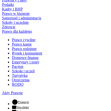
Prawnicy i sądy
Podatki
Kadry i BHP
Prawo w biznesie
Samorząd i administracja
Szkoły i uczelnie
Zdrowie
Prawo dla każdego
Prawo cywilne
Prawo karne
Prawo rodzinne
Rynek i konsument
Domowe finanse
Emerytury i renty
Pacjent
Szkoła i uczeń
Turystyka
Orzeczenia
RODO
Akty Prawne
- otwiera się w nowej karcie
Promocje
Newsletter