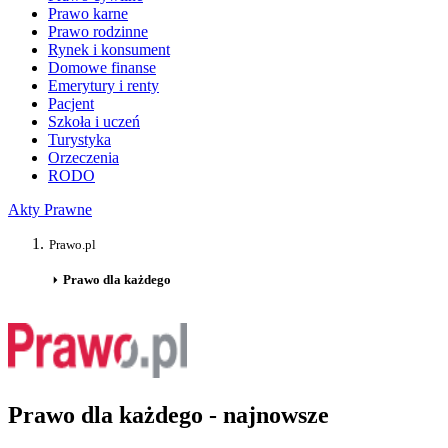
Prawo karne
Prawo rodzinne
Rynek i konsument
Domowe finanse
Emerytury i renty
Pacjent
Szkoła i uczeń
Turystyka
Orzeczenia
RODO
Akty Prawne
Prawo.pl
Prawo dla każdego
Prawo dla każdego - najnowsze