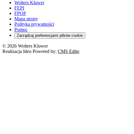
Emerytury i renty
Wolters Kluwer
Energetyka
Wojsko
Pacjent
FEPI
ESG
Wybory
Szkoła i uczeń
FPOP
Kredyty
Turystyka
Mapa strony
Cło
Orzeczenia
Polityka prywatności
Deregulacja
RODO
Pomoc
Cyberbezpieczeństwo
Zarządzaj preferencjami plików cookie
Franczyza
Nowe technologie
© 2026 Wolters Kluwer
Prawo autorskie
Realizacja Ideo Powered by:
CMS Edito