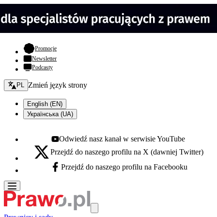
- otwiera się w nowej karcie
Promocje
Newsletter
Podcasty
Zmień język - bieżący:
Zmień język strony
PL
English (EN)
Українська (UA)
Odwiedź nasz kanał w serwisie YouTube
Youtube - otwiera się w nowej karcie
Przejdź do naszego profilu na X (dawniej Twitter)
X - otwiera się w nowej karcie
Przejdź do naszego profilu na Facebooku
Facebook - otwiera się w nowej karcie