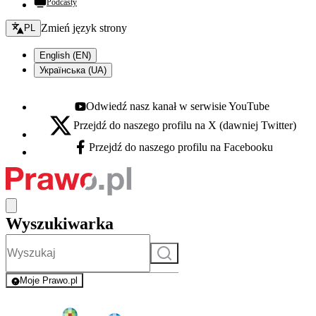
Podcasty
Zmień język - bieżący:
Zmień język strony
PL
English (EN)
Українська (UA)
Odwiedź nasz kanał w serwisie YouTube
Youtube - otwiera się w nowej karcie
Przejdź do naszego profilu na X (dawniej Twitter)
X - otwiera się w nowej karcie
Przejdź do naszego profilu na Facebooku
Facebook - otwiera się w nowej karcie
Wyszukiwarka
Szukaj
Moje Prawo.pl
- rejestracja i logowanie do serwisu