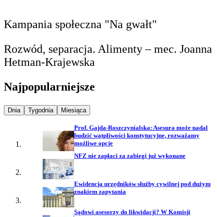
Kampania społeczna "Na gwałt"
Rozwód, separacja. Alimenty – mec. Joanna
Hetman-Krajewska
Najpopularniejsze
Najpopularniejsze wiadomości z
Najpopularniejsze wiadomości z
Najpopularniejsze wiadomości z
Dnia
Tygodnia
Miesiąca
Prof. Gajda-Roszczynialska: Asesura może nadal
budzić wątpliwości konstytucyjne, rozważamy
możliwe opcje
NFZ nie zapłaci za zabiegi już wykonane
Ewidencja urzędników służby cywilnej pod dużym
znakiem zapytania
Sądowi asesorzy do likwidacji? W Komisji