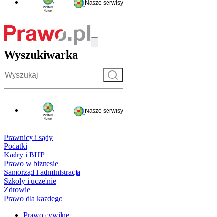
Nasze serwisy
Wyszukiwarka
Szukaj
Nasze serwisy
Prawnicy i sądy
Podatki
Kadry i BHP
Prawo w biznesie
Samorząd i administracja
Szkoły i uczelnie
Zdrowie
Prawo dla każdego
Prawo cywilne