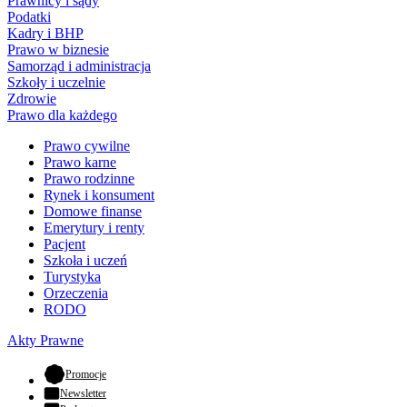
Prawnicy i sądy
Podatki
Kadry i BHP
Prawo w biznesie
Samorząd i administracja
Szkoły i uczelnie
Zdrowie
Prawo dla każdego
Prawo cywilne
Prawo karne
Prawo rodzinne
Rynek i konsument
Domowe finanse
Emerytury i renty
Pacjent
Szkoła i uczeń
Turystyka
Orzeczenia
RODO
Akty Prawne
- otwiera się w nowej karcie
Promocje
Newsletter