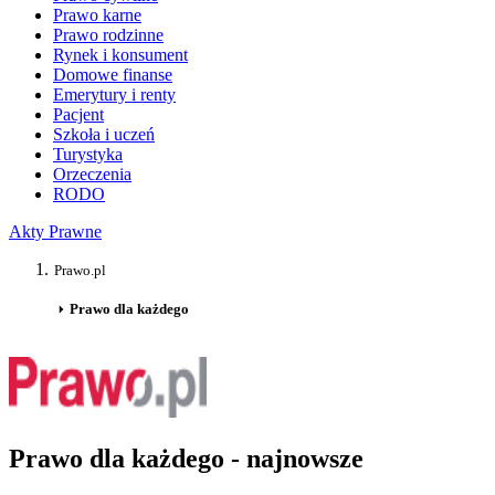
Prawo karne
Prawo rodzinne
Rynek i konsument
Domowe finanse
Emerytury i renty
Pacjent
Szkoła i uczeń
Turystyka
Orzeczenia
RODO
Akty Prawne
Prawo.pl
Prawo dla każdego
Prawo dla każdego - najnowsze