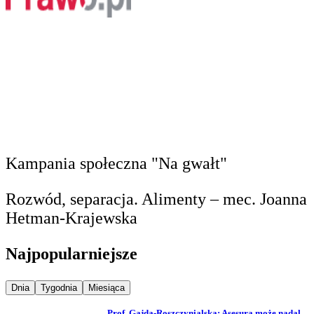
Kampania społeczna "Na gwałt"
Rozwód, separacja. Alimenty – mec. Joanna
Hetman-Krajewska
Najpopularniejsze
Najpopularniejsze wiadomości z
Najpopularniejsze wiadomości z
Najpopularniejsze wiadomości z
Dnia
Tygodnia
Miesiąca
Prof. Gajda-Roszczynialska: Asesura może nadal