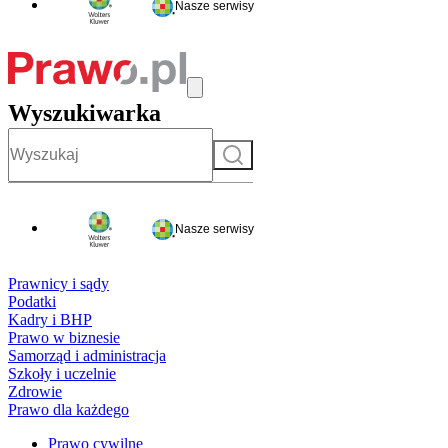
Nasze serwisy
Wyszukiwarka
Szukaj
Nasze serwisy
Prawnicy i sądy
Podatki
Kadry i BHP
Prawo w biznesie
Samorząd i administracja
Szkoły i uczelnie
Zdrowie
Prawo dla każdego
Prawo cywilne