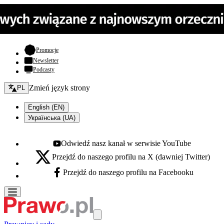
- otwiera się w nowej karcie
Promocje
Newsletter
Podcasty
Zmień język - bieżący:
Zmień język strony
PL
English (EN)
Українська (UA)
Odwiedź nasz kanał w serwisie YouTube
Youtube - otwiera się w nowej karcie
Przejdź do naszego profilu na X (dawniej Twitter)
X - otwiera się w nowej karcie
Przejdź do naszego profilu na Facebooku
Facebook - otwiera się w nowej karcie