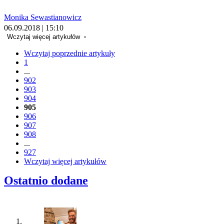
Monika Sewastianowicz
06.09.2018 | 15:10
Wczytaj więcej artykułów
Wczytaj poprzednie artykuły
1
...
902
903
904
905
906
907
908
...
927
Wczytaj więcej artykułów
Ostatnio dodane