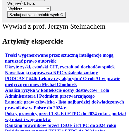
Województwo:
Szukaj danych kontaktowych
Wywiad z prof. Jerzym Stelmachem
Artykuły eksperckie
Treści wygenerowane przez sztuczną inteligencje mogą
otwiera się w nowej karcie
naruszać prawo autorskie
otwiera 
Ukryte zyski, estoński CIT, ryczałt od dochodów spółek
otwiera się w no
Nowelizacja naprawcza KPC zażalenia zmiany
PODCAST #40: Lekarz czy algorytm? O roli AI w prawie
otwiera się w nowej karcie
medycznym mówi Michał Chodorek
Analiza ryzyka w kontekście oceny dostawców - rola
otwiera się w nowe
Administratora i Podmiotu przetwarzającego
Łamanie praw człowieka - lista najbardziej doświadczonych
otwiera się w nowej karcie
prawników w Polsce do 2024 r.
Polscy prawnicy przed TSUE i ETPC do 2024 roku - podział
otwiera się w nowej karcie
wg miast i województw
otwiera
Ranking prawników przed TSUE i ETPC do 2024 roku
otwiera się w