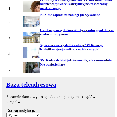
budzić wątpliwości konstytucyjne, rozważamy
możliwe opcje
NFZ nie zapłaci za zabiegi już wykonane
Ewidencja urzędników służby cywilnej pod dużym
znakiem zapytania
Sądowi asesorzy do likwidacji? W Komisji
Kodyfikacyjnej analiza, czy ich zastąpić
SN: Radca działał jak komornik, ale samowolnie.
Nie poniesie kary
Baza teleadresowa
Sprawdź darmowy dostęp do pełnej bazy m.in. sądów i
urzędów.
Rodzaj instytucji: