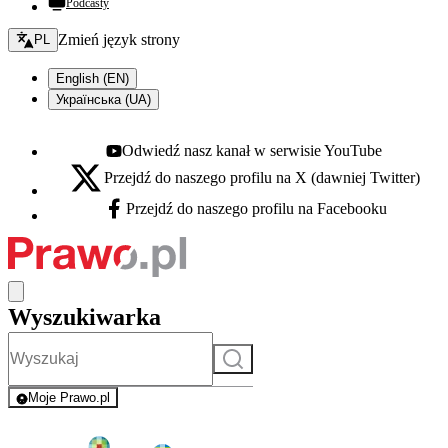
Podcasty
Zmień język - bieżący:
Zmień język strony
PL
English (EN)
Українська (UA)
Odwiedź nasz kanał w serwisie YouTube
Youtube - otwiera się w nowej karcie
Przejdź do naszego profilu na X (dawniej Twitter)
X - otwiera się w nowej karcie
Przejdź do naszego profilu na Facebooku
Facebook - otwiera się w nowej karcie
Wyszukiwarka
Szukaj
Moje Prawo.pl
- rejestracja i logowanie do serwisu