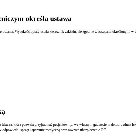
zniczym określa ustawa
owania. Wysokość opłaty ustala kierownik zakładu, ale zgodnie w zasadami określonymi w usta
ką
ez lekarza, która pozwala przyjmować pacjentów np. we własnym gabinecie w domu. Jednak leka
w odpowiedni sprzęt i aparaturę medyczną oraz zawrzeć ubezpieczenie OC.