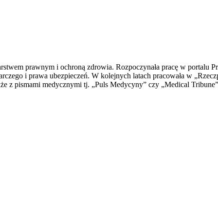
karstwem prawnym i ochroną zdrowia. Rozpoczynała pracę w portalu Pra
arczego i prawa ubezpieczeń. W kolejnych latach pracowała w „Rzeczp
akże z pismami medycznymi tj. „Puls Medycyny” czy „Medical Tribune”.