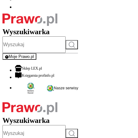
Wyszukiwarka
Szukaj
Moje Prawo.pl
- rejestracja i logowanie do serwisu
otwiera się w nowej karcie
Sklep LEX.pl
otwiera się w nowej karcie
Księgarnia profinfo.pl
Nasze serwisy
Wyszukiwarka
Szukaj