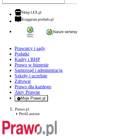
otwiera się w nowej karcie
Sklep LEX.pl
otwiera się w nowej karcie
Księgarnia profinfo.pl
Nasze serwisy
Prawnicy i sądy
Podatki
Kadry i BHP
Prawo w biznesie
Samorząd i administracja
Szkoły i uczelnie
Zdrowie
Prawo dla każdego
Akty Prawne
Moje Prawo.pl
- rejestracja i logowanie do serwisu
Prawo.pl
Profil autora