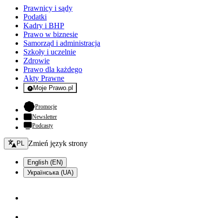
Prawnicy i sądy
Podatki
Kadry i BHP
Prawo w biznesie
Samorząd i administracja
Szkoły i uczelnie
Zdrowie
Prawo dla każdego
Akty Prawne
Moje Prawo.pl
- rejestracja i logowanie do serwisu
- otwiera się w nowej karcie
Promocje
Newsletter
Podcasty
Zmień język - bieżący:
Zmień język strony
PL
English (EN)
Українська (UA)