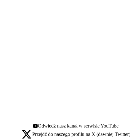
Odwiedź nasz kanał w serwisie YouTube
Youtube - otwiera się w nowej karcie
Przejdź do naszego profilu na X (dawniej Twitter)
X - otwiera się w nowej karcie