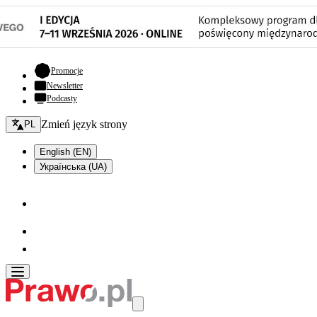
- otwiera się w nowej karcie
Promocje
Newsletter
Podcasty
Zmień język - bieżący:
Zmień język strony
PL
English (EN)
Українська (UA)