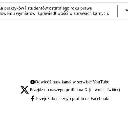
Odwiedź nasz kanał w serwisie YouTube
Youtube - otwiera się w nowej karcie
Przejdź do naszego profilu na X (dawniej Twitter)
X - otwiera się w nowej karcie
Przejdź do naszego profilu na Facebooku
Facebook - otwiera się w nowej karcie