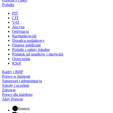
Prawnicy i sądy
Podatki
PIT
CIT
VAT
Akcyza
Ordynacja
Rachunkowość
Doradca podatkowy
Finanse publiczne
Podatki i opłaty lokalne
Podatek od spadków i darowizn
Orzeczenia
KSeF
Kadry i BHP
Prawo w biznesie
Samorząd i administracja
Szkoły i uczelnie
Zdrowie
Prawo dla każdego
Akty Prawne
- otwiera się w nowej karcie
Promocje