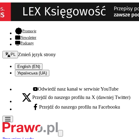
- otwiera się w nowej karcie
Promocje
Newsletter
Podcasty
Zmień język - bieżący:
Zmień język strony
PL
English (EN)
Українська (UA)
Odwiedź nasz kanał w serwisie YouTube
Youtube - otwiera się w nowej karcie
Przejdź do naszego profilu na X (dawniej Twitter)
X - otwiera się w nowej karcie
Przejdź do naszego profilu na Facebooku
Facebook - otwiera się w nowej karcie