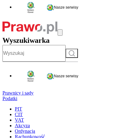
Nasze serwisy
Wyszukiwarka
Szukaj
Nasze serwisy
Prawnicy i sądy
Podatki
PIT
CIT
VAT
Akcyza
Ordynacja
Rachunkowość