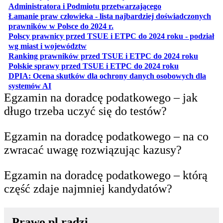
otwiera się w nowe
Administratora i Podmiotu przetwarzającego
Łamanie praw człowieka - lista najbardziej doświadczonych
otwiera się w nowej karcie
prawników w Polsce do 2024 r.
Polscy prawnicy przed TSUE i ETPC do 2024 roku - podział
otwiera się w nowej karcie
wg miast i województw
otwiera
Ranking prawników przed TSUE i ETPC do 2024 roku
otwiera się w
Polskie sprawy przed TSUE i ETPC do 2024 roku
DPIA: Ocena skutków dla ochrony danych osobowych dla
otwiera się w nowej karcie
systemów AI
Egzamin na doradcę podatkowego – jak
długo trzeba uczyć się do testów?
Egzamin na doradcę podatkowego – na co
zwracać uwagę rozwiązując kazusy?
Egzamin na doradcę podatkowego – którą
część zdaje najmniej kandydatów?
Prawo.pl radzi