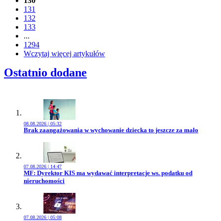
130
131
132
133
...
1294
Wczytaj więcej artykułów
Ostatnio dodane
08.08.2026 | 05:32
Przejdź do artykułu:
Brak zaangażowania w wychowanie dziecka to jeszcze za mało
07.08.2026 | 14:47
Przejdź do artykułu:
MF: Dyrektor KIS ma wydawać interpretacje ws. podatku od
nieruchomości
07.08.2026 | 05:08