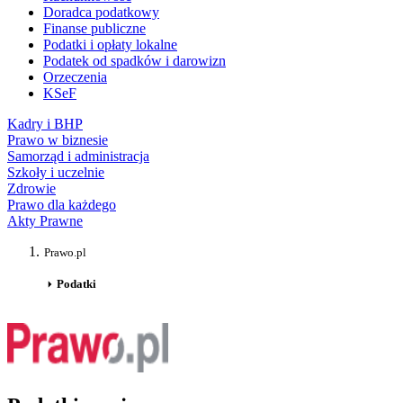
Doradca podatkowy
Finanse publiczne
Podatki i opłaty lokalne
Podatek od spadków i darowizn
Orzeczenia
KSeF
Kadry i BHP
Prawo w biznesie
Samorząd i administracja
Szkoły i uczelnie
Zdrowie
Prawo dla każdego
Akty Prawne
Prawo.pl
Podatki