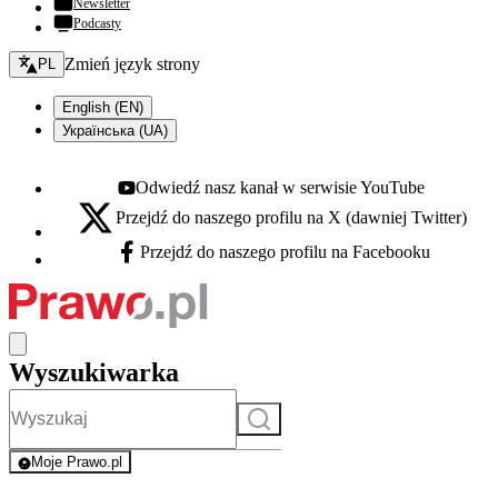
Newsletter
Podcasty
Zmień język - bieżący:
Zmień język strony
PL
English (EN)
Українська (UA)
Odwiedź nasz kanał w serwisie YouTube
Youtube - otwiera się w nowej karcie
Przejdź do naszego profilu na X (dawniej Twitter)
X - otwiera się w nowej karcie
Przejdź do naszego profilu na Facebooku
Facebook - otwiera się w nowej karcie
Wyszukiwarka
Szukaj
Moje Prawo.pl
- rejestracja i logowanie do serwisu