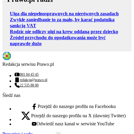
Ulga dla niepełnosprawnych na nierównych zasadach
Zwykłe zaniedbanie to za mało, by karać podatnika
sankcją VAT
Rodzic nie odliczy ulgi na krew oddaną przez dziecko
Źródeł przychodu do opodatkowania może być
naprawdę dużo
Redakcja serwisu Prawo.pl
801 04 45 45
Numer telefonu:
redakcja@prawo.pl
Adres email:
22 535 88 00
Numer telefonu:
Śledź nas
Przejdź do naszego profilu na Facebooku
facebook - otwiera się w nowej karcie
Przejdź do naszego profilu na X (dawniej Twitter)
x - otwiera się w nowej karcie
Odwiedź nasz kanał w serwisie YouTube
youtube - otwiera się w nowej karcie
Prawnicy i sądy