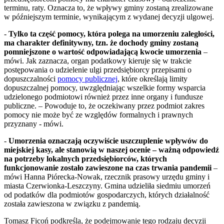
terminu, raty. Oznacza to, że wpływy gminy zostaną zrealizowane
w późniejszym terminie, wynikającym z wydanej decyzji ulgowej.
-
Tylko ta część pomocy, która polega na umorzeniu zaległości,
ma charakter definitywny, tzn. że dochody gminy zostaną
pomniejszone o wartość odpowiadającą kwocie umorzenia
–
mówi. Jak zaznacza, organ podatkowy kieruje się w trakcie
postępowania o udzielenie ulgi przedsiębiorcy przepisami o
dopuszczalności
pomocy publicznej
, które określają limity
dopuszczalnej pomocy, uwzględniając wszelkie formy wsparcia
udzielonego podmiotowi również przez inne organy i fundusze
publiczne. – Powoduje to, że oczekiwany przez podmiot zakres
pomocy nie może być ze względów formalnych i prawnych
przyznany - mówi.
-
Umorzenia oznaczają oczywiście uszczuplenie wpływów do
miejskiej kasy, ale stanowią w naszej ocenie – ważną odpowiedź
na potrzeby lokalnych przedsiębiorców, których
funkcjonowanie zostało zawieszone na czas trwania pandemii
–
mówi Hanna Piórecka-Nowak, rzecznik prasowy urzędu gminy i
miasta Czerwionka-Leszczyny. Gmina udzieliła siedmiu umorzeń
od podatków dla podmiotów gospodarczych, których działalność
została zawieszona w związku z pandemią.
Tomasz Ficoń podkreśla, że podejmowanie tego rodzaju decyzji