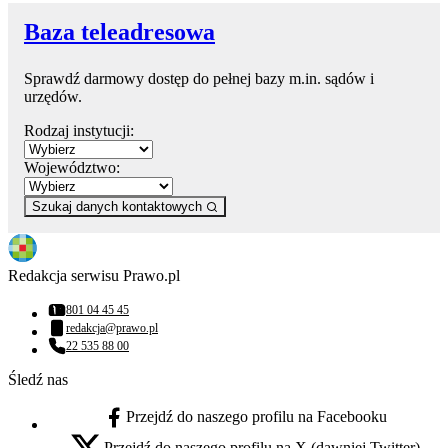
Baza teleadresowa
Sprawdź darmowy dostęp do pełnej bazy m.in. sądów i
urzędów.
Rodzaj instytucji:
Województwo:
Szukaj danych kontaktowych
Redakcja serwisu Prawo.pl
801 04 45 45
Numer telefonu:
redakcja@prawo.pl
Adres email:
22 535 88 00
Numer telefonu:
Śledź nas
Przejdź do naszego profilu na Facebooku
facebook - otwiera się w nowej karcie
Przejdź do naszego profilu na X (dawniej Twitter)