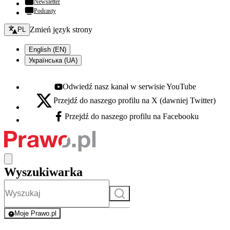
Newsletter
Podcasty
Zmień język - bieżący:
Zmień język strony
PL
English (EN)
Українська (UA)
Odwiedź nasz kanał w serwisie YouTube
Youtube - otwiera się w nowej karcie
Przejdź do naszego profilu na X (dawniej Twitter)
X - otwiera się w nowej karcie
Przejdź do naszego profilu na Facebooku
Facebook - otwiera się w nowej karcie
Wyszukiwarka
Szukaj
Moje Prawo.pl
- rejestracja i logowanie do serwisu