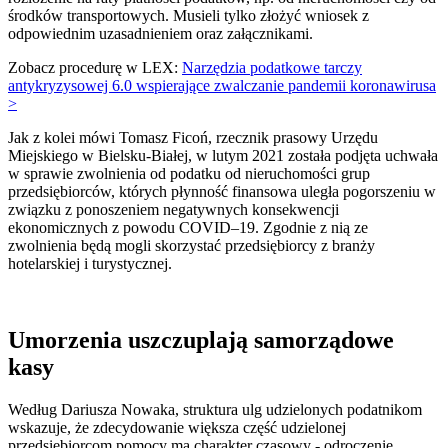
środków transportowych. Musieli tylko złożyć wniosek z
odpowiednim uzasadnieniem oraz załącznikami.
Zobacz procedurę w LEX:
Narzędzia podatkowe tarczy
antykryzysowej 6.0 wspierające zwalczanie pandemii koronawirusa
>
Jak z kolei mówi Tomasz Ficoń, rzecznik prasowy Urzędu
Miejskiego w Bielsku-Białej, w lutym 2021 została podjęta uchwała
w sprawie zwolnienia od podatku od nieruchomości grup
przedsiębiorców, których płynność finansowa uległa pogorszeniu w
związku z ponoszeniem negatywnych konsekwencji
ekonomicznych z powodu COVID–19. Zgodnie z nią ze
zwolnienia będą mogli skorzystać przedsiębiorcy z branży
hotelarskiej i turystycznej.
Umorzenia uszczuplają samorządowe
kasy
Według Dariusza Nowaka, struktura ulg udzielonych podatnikom
wskazuje, że zdecydowanie większa część udzielonej
przedsiębiorcom pomocy ma charakter czasowy - odroczenie