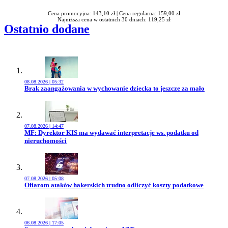
Cena promocyjna: 143,10 zł |
Cena regularna: 159,00 zł
Najniższa cena w ostatnich 30 dniach: 119,25 zł
Ostatnio dodane
08.08.2026 | 05:32
Przejdź do artykułu:
Brak zaangażowania w wychowanie dziecka to jeszcze za mało
07.08.2026 | 14:47
Przejdź do artykułu:
MF: Dyrektor KIS ma wydawać interpretacje ws. podatku od
nieruchomości
07.08.2026 | 05:08
Przejdź do artykułu:
Ofiarom ataków hakerskich trudno odliczyć koszty podatkowe
06.08.2026 | 17:05