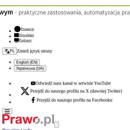
- otwiera się w nowej karcie
Promocje
Newsletter
Podcasty
Zmień język - bieżący:
Zmień język strony
PL
English (EN)
Українська (UA)
Odwiedź nasz kanał w serwisie YouTube
Youtube - otwiera się w nowej karcie
Przejdź do naszego profilu na X (dawniej Twitter)
X - otwiera się w nowej karcie
Przejdź do naszego profilu na Facebooku
Facebook - otwiera się w nowej karcie