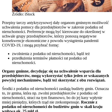
Źródło: iStock
Przepisy tarczy antykryzysowej dały organom gminnym możliwość
uchwalenia pomocy dla przedsiębiorców w zakresie podatku od
nieruchomości. Preferencje mogą być kierowane do określonej w
uchwale grupy przedsiębiorców, którzy ponoszą negatywne
konsekwencje ekonomiczne z powodu wystąpienia pandemii
COVID-19, i mogą przybrać formę:
zwolnienia z podatku od nieruchomości, bądź też
przedłużenia terminów płatności rat podatku od
nieruchomości.
Organy gminne, decydując się na uchwalenie wsparcia dla
przedsiębiorców, mogą wykorzystać tylko jeden ze wskazanych
powyżej mechanizmów, bądź też skorzystać z obu rozwiązań.
Środki z podatku od nieruchomości zasilają budżety gmin. Oznacza
to, że gmina, która np. zwolni przedsiębiorców z podatku od
nieruchomości, straci na tym finansowo, bo do jej kasy wpłynie
mniej pieniędzy, których rząd nie zrekompensuje.
Rocznie z
podatku od nieruchomości do budżetów gmin w skali kraju
wpływa ok. 25 mld zł.