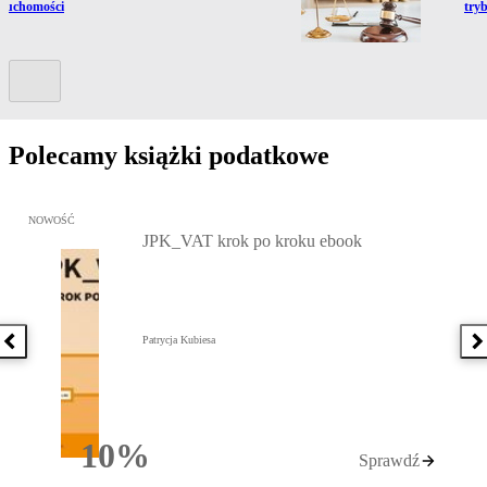
eruchomości
tryb
Kolejny slide
Polecamy książki podatkowe
Przejdź do: JPK_VAT krok po kroku ebook, Patrycja Kubiesa - otw
NOWOŚĆ
JPK_VAT krok po kroku ebook
Patrycja Kubiesa
Poprzednia książka
N
10%
Sprawdź
Rabatu