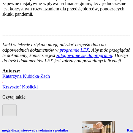
zapewne negatywnie wpływa na finanse gminy, lecz jednocześnie
jest korzystnym rozwiązaniem dla przedsiębiorców, ponoszących
skutki pandemii.
--------------------------------------------------------------------------------------
--------------------------------------------------------
Linki w tekście artykułu mogą odsyłać bezpośrednio do
odpowiednich dokumentów w
programie LEX
. Aby móc przeglądać
te dokumenty, konieczne jest
zalogowanie się do programu
. Dostęp
do treści dokumentów LEX jest zależny od posiadanych licencji.
Autorzy:
Katarzyna Kubicka-Żach
Krzysztof Koślicki
Czytaj także
Poprzedni slide
ź do artykułu:
Prze
 mogą dłużej stosować zwolnienia z podatku
Rząd