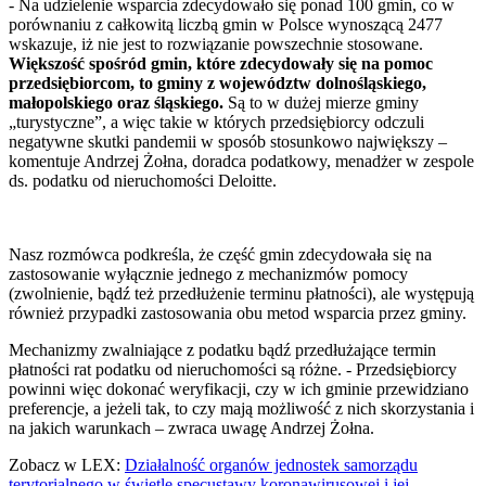
- Na udzielenie wsparcia zdecydowało się ponad 100 gmin, co w
porównaniu z całkowitą liczbą gmin w Polsce wynoszącą 2477
wskazuje, iż nie jest to rozwiązanie powszechnie stosowane.
Większość spośród gmin, które zdecydowały się na pomoc
przedsiębiorcom, to gminy z województw dolnośląskiego,
małopolskiego oraz śląskiego.
Są to w dużej mierze gminy
„turystyczne”, a więc takie w których przedsiębiorcy odczuli
negatywne skutki pandemii w sposób stosunkowo największy –
komentuje Andrzej Żołna, doradca podatkowy, menadżer w zespole
ds. podatku od nieruchomości Deloitte.
Nasz rozmówca podkreśla, że część gmin zdecydowała się na
zastosowanie wyłącznie jednego z mechanizmów pomocy
(zwolnienie, bądź też przedłużenie terminu płatności), ale występują
również przypadki zastosowania obu metod wsparcia przez gminy.
Mechanizmy zwalniające z podatku bądź przedłużające termin
płatności rat podatku od nieruchomości są różne. - Przedsiębiorcy
powinni więc dokonać weryfikacji, czy w ich gminie przewidziano
preferencje, a jeżeli tak, to czy mają możliwość z nich skorzystania i
na jakich warunkach – zwraca uwagę Andrzej Żołna.
Zobacz w LEX:
Działalność organów jednostek samorządu
terytorialnego w świetle specustawy koronawirusowej i jej