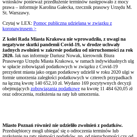
wniosków ponieważ przedłużenie terminów następowało z mocy
prawa – informuje Karolina Gałecka, rzecznik prasowy Urzędu M.
St. Warszawy.
Czytaj w LEX:
Pomoc publiczna udzielana w związku z
koronawirusem >
Z kolei Rada Miasta Krakowa nie wprowadziła, z uwagi na
negatywne skutki pandemii Covid-19, w drodze uchwały
żadnych zwolnień w zakresie podatku od nieruchomości za rok
2020.
Jak nas informuje Dariusz Nowak, kierownik Biura
Prasowego Urzędu Miasta Krakowa, w ramach indywidualnych ulg
w spłacie zobowiązań podatkowych w związku z Covid-19
prezydent miasta jako organ podatkowy udzielił w roku 2020 ulgi w
formie umorzenia zaległości podatkowych w czterech przypadkach
na łączną kwotę 140 652,10 zł. Wydano 169 pozytywnych decyzji
obejmujących
zobowiązania podatkowe
na kwotę 11 484 620,05 zł
oraz odroczenia, rozłożenia na raty lub umorzenia.
Miasto Poznań również nie udzieliło zwolnień z podatków.
Przedsiębiorcy mogli ubiegać się o odroczenia terminów lub
rozłożenie na raty płatności podatków, np. od nieruchomości czy od