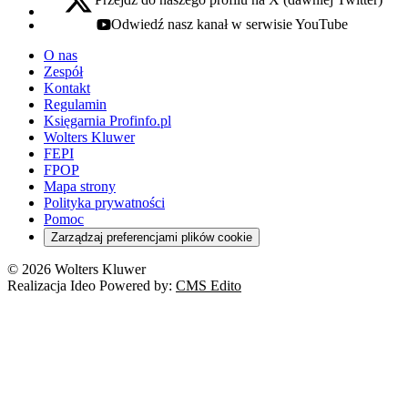
x - otwiera się w nowej karcie
Odwiedź nasz kanał w serwisie YouTube
youtube - otwiera się w nowej karcie
O nas
Zespół
Kontakt
Regulamin
Księgarnia Profinfo.pl
Wolters Kluwer
FEPI
FPOP
Mapa strony
Polityka prywatności
Pomoc
Zarządzaj preferencjami plików cookie
© 2026 Wolters Kluwer
Realizacja Ideo Powered by:
CMS Edito