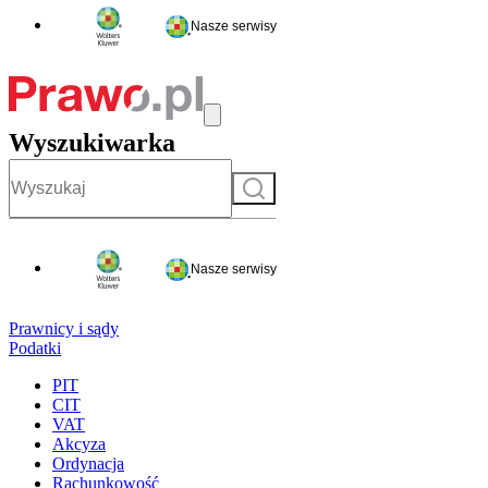
Nasze serwisy
Wyszukiwarka
Szukaj
Nasze serwisy
Prawnicy i sądy
Podatki
PIT
CIT
VAT
Akcyza
Ordynacja
Rachunkowość