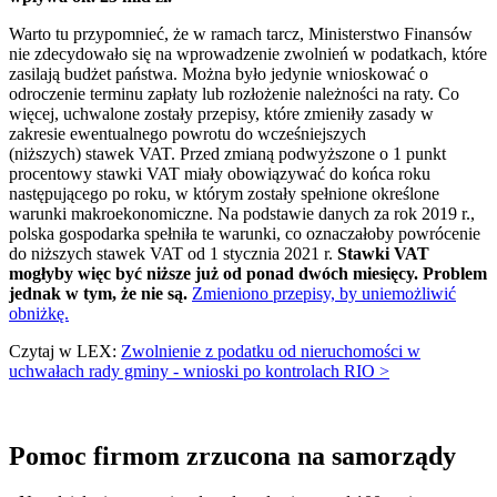
Warto tu przypomnieć, że w ramach tarcz, Ministerstwo Finansów
nie zdecydowało się na wprowadzenie zwolnień w podatkach, które
zasilają budżet państwa. Można było jedynie wnioskować o
odroczenie terminu zapłaty lub rozłożenie należności na raty. Co
więcej, uchwalone zostały przepisy, które zmieniły zasady w
zakresie ewentualnego powrotu do wcześniejszych
(niższych) stawek VAT. Przed zmianą podwyższone o 1 punkt
procentowy stawki VAT miały obowiązywać do końca roku
następującego po roku, w którym zostały spełnione określone
warunki makroekonomiczne. Na podstawie danych za rok 2019 r.,
polska gospodarka spełniła te warunki, co oznaczałoby powrócenie
do niższych stawek VAT od 1 stycznia 2021 r.
Stawki VAT
mogłyby więc być niższe już od ponad dwóch miesięcy. Problem
jednak w tym, że nie są.
Zmieniono przepisy, by uniemożliwić
obniżkę.
Czytaj w LEX:
Zwolnienie z podatku od nieruchomości w
uchwałach rady gminy - wnioski po kontrolach RIO >
Pomoc firmom zrzucona na samorządy