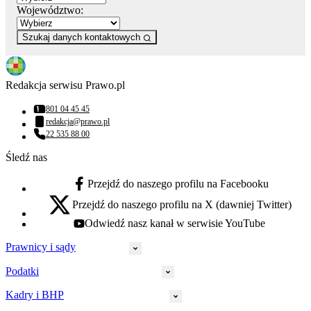
Województwo:
Szukaj danych kontaktowych
Redakcja serwisu Prawo.pl
801 04 45 45
Numer telefonu:
redakcja@prawo.pl
Adres email:
22 535 88 00
Numer telefonu:
Śledź nas
Przejdź do naszego profilu na Facebooku
facebook - otwiera się w nowej karcie
Przejdź do naszego profilu na X (dawniej Twitter)
x - otwiera się w nowej karcie
Odwiedź nasz kanał w serwisie YouTube
youtube - otwiera się w nowej karcie
Prawnicy i sądy
Podatki
Wymiar sprawiedliwości
Prawnicy
Kadry i BHP
PIT
Prokuratura