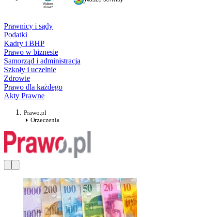
Prawnicy i sądy
Podatki
Kadry i BHP
Prawo w biznesie
Samorząd i administracja
Szkoły i uczelnie
Zdrowie
Prawo dla każdego
Akty Prawne
Prawo.pl
Orzeczenia