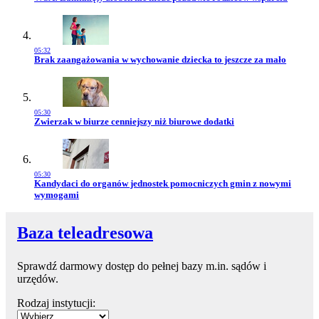
05:32
Przejdź do artykułu:
Brak zaangażowania w wychowanie dziecka to jeszcze za mało
05:30
Przejdź do artykułu:
Zwierzak w biurze cenniejszy niż biurowe dodatki
05:30
Przejdź do artykułu:
Kandydaci do organów jednostek pomocniczych gmin z nowymi
wymogami
Baza teleadresowa
Sprawdź darmowy dostęp do pełnej bazy m.in. sądów i
urzędów.
Rodzaj instytucji: