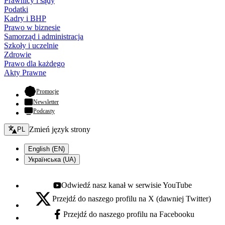
Prawnicy i sądy
Podatki
Kadry i BHP
Prawo w biznesie
Samorząd i administracja
Szkoły i uczelnie
Zdrowie
Prawo dla każdego
Akty Prawne
- otwiera się w nowej karcie
Promocje
Newsletter
Podcasty
Zmień język - bieżący:
Zmień język strony
PL
English (EN)
Українська (UA)
Odwiedź nasz kanał w serwisie YouTube
Youtube - otwiera się w nowej karcie
Przejdź do naszego profilu na X (dawniej Twitter)
X - otwiera się w nowej karcie
Przejdź do naszego profilu na Facebooku
Facebook - otwiera się w nowej karcie