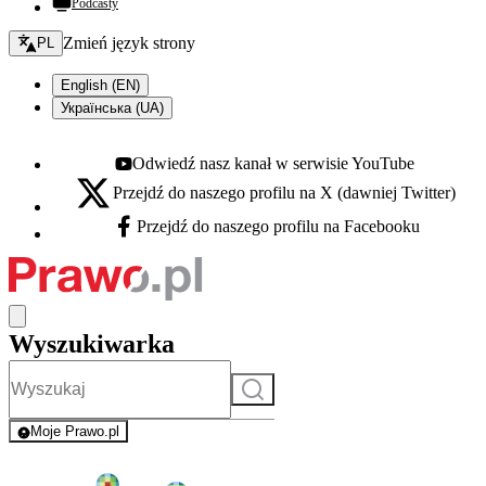
Podcasty
Zmień język - bieżący:
Zmień język strony
PL
English (EN)
Українська (UA)
Odwiedź nasz kanał w serwisie YouTube
Youtube - otwiera się w nowej karcie
Przejdź do naszego profilu na X (dawniej Twitter)
X - otwiera się w nowej karcie
Przejdź do naszego profilu na Facebooku
Facebook - otwiera się w nowej karcie
Wyszukiwarka
Szukaj
Moje Prawo.pl
- rejestracja i logowanie do serwisu