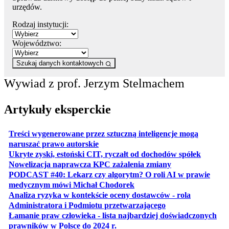
urzędów.
Rodzaj instytucji:
Województwo:
Szukaj danych kontaktowych
Wywiad z prof. Jerzym Stelmachem
Artykuły eksperckie
Treści wygenerowane przez sztuczną inteligencje mogą
otwiera się w nowej karcie
naruszać prawo autorskie
otwiera 
Ukryte zyski, estoński CIT, ryczałt od dochodów spółek
otwiera się w no
Nowelizacja naprawcza KPC zażalenia zmiany
PODCAST #40: Lekarz czy algorytm? O roli AI w prawie
otwiera się w nowej karcie
medycznym mówi Michał Chodorek
Analiza ryzyka w kontekście oceny dostawców - rola
otwiera się w nowe
Administratora i Podmiotu przetwarzającego
Łamanie praw człowieka - lista najbardziej doświadczonych
otwiera się w nowej karcie
prawników w Polsce do 2024 r.