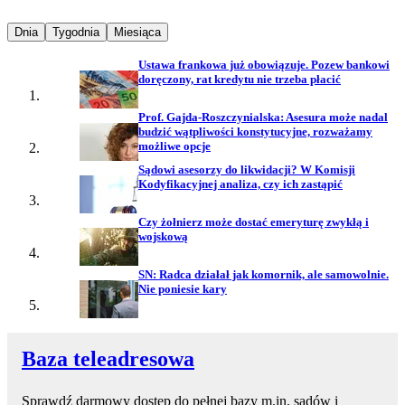
Najpopularniejsze wiadomości z
Najpopularniejsze wiadomości z
Najpopularniejsze wiadomości z
Dnia
Tygodnia
Miesiąca
Ustawa frankowa już obowiązuje. Pozew bankowi
doręczony, rat kredytu nie trzeba płacić
Prof. Gajda-Roszczynialska: Asesura może nadal
budzić wątpliwości konstytucyjne, rozważamy
możliwe opcje
Sądowi asesorzy do likwidacji? W Komisji
Kodyfikacyjnej analiza, czy ich zastąpić
Czy żołnierz może dostać emeryturę zwykłą i
wojskową
SN: Radca działał jak komornik, ale samowolnie.
Nie poniesie kary
Baza teleadresowa
Sprawdź darmowy dostęp do pełnej bazy m.in. sądów i