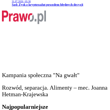
31.07.2026 | 05:30
Przejdź do artykułu:
Sąd: Zysk z kryptowalut powodem błędnych decyzji
Kampania społeczna "Na gwałt"
Rozwód, separacja. Alimenty – mec. Joanna
Hetman-Krajewska
Najpopularniejsze