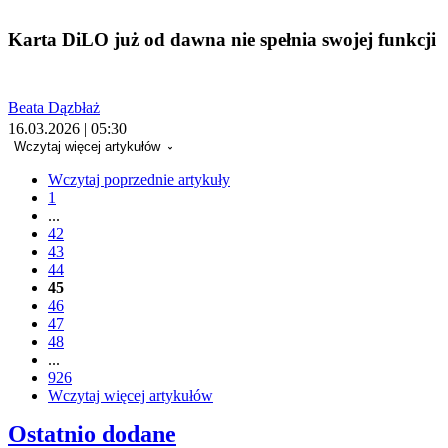
Karta DiLO już od dawna nie spełnia swojej funkcji
Beata Dązbłaż
16.03.2026 | 05:30
Wczytaj więcej artykułów
Wczytaj poprzednie artykuły
1
...
42
43
44
45
46
47
48
...
926
Wczytaj więcej artykułów
Ostatnio dodane