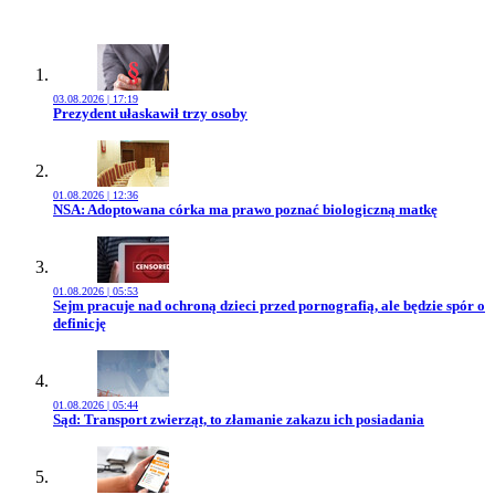
03.08.2026 | 17:19
Przejdź do artykułu:
Prezydent ułaskawił trzy osoby
01.08.2026 | 12:36
Przejdź do artykułu:
NSA: Adoptowana córka ma prawo poznać biologiczną matkę
01.08.2026 | 05:53
Przejdź do artykułu:
Sejm pracuje nad ochroną dzieci przed pornografią, ale będzie spór o
definicję
01.08.2026 | 05:44
Przejdź do artykułu:
Sąd: Transport zwierząt, to złamanie zakazu ich posiadania