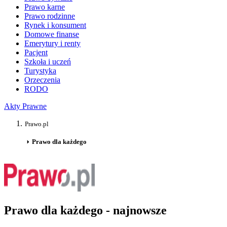
Prawo karne
Prawo rodzinne
Rynek i konsument
Domowe finanse
Emerytury i renty
Pacjent
Szkoła i uczeń
Turystyka
Orzeczenia
RODO
Akty Prawne
Prawo.pl
Prawo dla każdego
Prawo dla każdego - najnowsze