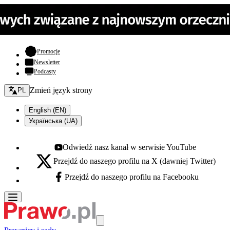
- otwiera się w nowej karcie
Promocje
Newsletter
Podcasty
Zmień język - bieżący:
Zmień język strony
PL
English (EN)
Українська (UA)
Odwiedź nasz kanał w serwisie YouTube
Youtube - otwiera się w nowej karcie
Przejdź do naszego profilu na X (dawniej Twitter)
X - otwiera się w nowej karcie
Przejdź do naszego profilu na Facebooku
Facebook - otwiera się w nowej karcie