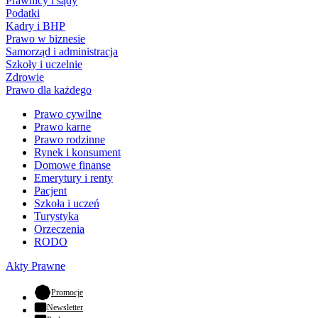
Prawnicy i sądy
Podatki
Kadry i BHP
Prawo w biznesie
Samorząd i administracja
Szkoły i uczelnie
Zdrowie
Prawo dla każdego
Prawo cywilne
Prawo karne
Prawo rodzinne
Rynek i konsument
Domowe finanse
Emerytury i renty
Pacjent
Szkoła i uczeń
Turystyka
Orzeczenia
RODO
Akty Prawne
- otwiera się w nowej karcie
Promocje
Newsletter