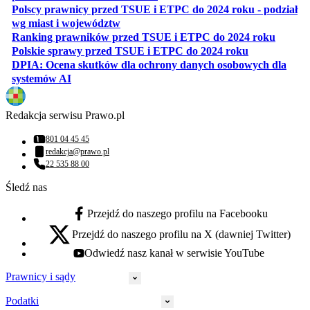
Polscy prawnicy przed TSUE i ETPC do 2024 roku - podział
otwiera się w nowej karcie
wg miast i województw
otwiera
Ranking prawników przed TSUE i ETPC do 2024 roku
otwiera się w
Polskie sprawy przed TSUE i ETPC do 2024 roku
DPIA: Ocena skutków dla ochrony danych osobowych dla
otwiera się w nowej karcie
systemów AI
Redakcja serwisu Prawo.pl
801 04 45 45
Numer telefonu:
redakcja@prawo.pl
Adres email:
22 535 88 00
Numer telefonu:
Śledź nas
Przejdź do naszego profilu na Facebooku
facebook - otwiera się w nowej karcie
Przejdź do naszego profilu na X (dawniej Twitter)
x - otwiera się w nowej karcie
Odwiedź nasz kanał w serwisie YouTube
youtube - otwiera się w nowej karcie
Prawnicy i sądy
Podatki