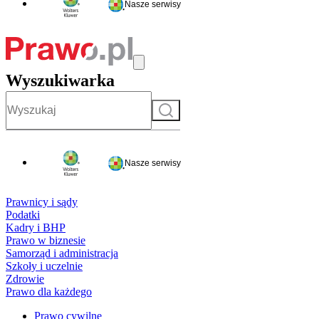
Nasze serwisy
Wyszukiwarka
Szukaj
Nasze serwisy
Prawnicy i sądy
Podatki
Kadry i BHP
Prawo w biznesie
Samorząd i administracja
Szkoły i uczelnie
Zdrowie
Prawo dla każdego
Prawo cywilne