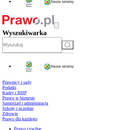
Nasze serwisy
Wyszukiwarka
Szukaj
Nasze serwisy
Prawnicy i sądy
Podatki
Kadry i BHP
Prawo w biznesie
Samorząd i administracja
Szkoły i uczelnie
Zdrowie
Prawo dla każdego
Prawo cywilne