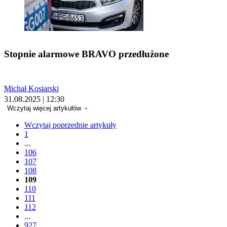
Stopnie alarmowe BRAVO przedłużone
Michał Kosiarski
31.08.2025 | 12:30
Wczytaj więcej artykułów
Wczytaj poprzednie artykuły
1
...
106
107
108
109
110
111
112
...
927