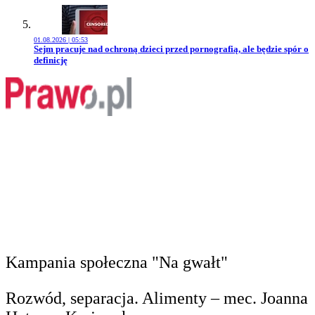
01.08.2026 | 05:53
Przejdź do artykułu:
Sejm pracuje nad ochroną dzieci przed pornografią, ale będzie spór o
definicję
Kampania społeczna "Na gwałt"
Rozwód, separacja. Alimenty – mec. Joanna