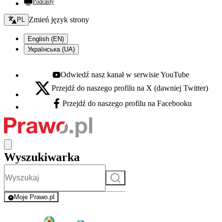
Podcasty
Zmień język - bieżący:
Zmień język strony
PL
English (EN)
Українська (UA)
Odwiedź nasz kanał w serwisie YouTube
Youtube - otwiera się w nowej karcie
Przejdź do naszego profilu na X (dawniej Twitter)
X - otwiera się w nowej karcie
Przejdź do naszego profilu na Facebooku
Facebook - otwiera się w nowej karcie
Wyszukiwarka
Szukaj
Moje Prawo.pl
- rejestracja i logowanie do serwisu