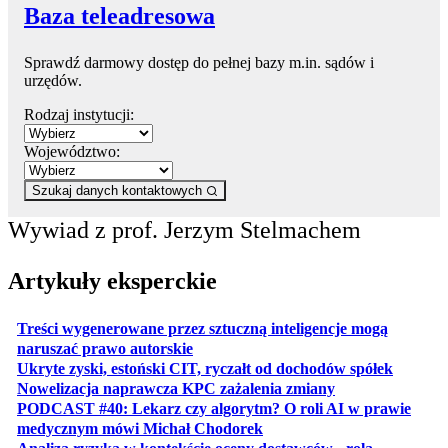
Baza teleadresowa
Sprawdź darmowy dostęp do pełnej bazy m.in. sądów i
urzędów.
Rodzaj instytucji:
Województwo:
Szukaj danych kontaktowych
Wywiad z prof. Jerzym Stelmachem
Artykuły eksperckie
Treści wygenerowane przez sztuczną inteligencje mogą
otwiera się w nowej karcie
naruszać prawo autorskie
otwiera 
Ukryte zyski, estoński CIT, ryczałt od dochodów spółek
otwiera się w no
Nowelizacja naprawcza KPC zażalenia zmiany
PODCAST #40: Lekarz czy algorytm? O roli AI w prawie
otwiera się w nowej karcie
medycznym mówi Michał Chodorek