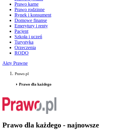
Prawo karne
Prawo rodzinne
Rynek i konsument
Domowe finanse
Emerytury i renty
Pacjent
Szkoła i uczeń
Turystyka
Orzeczenia
RODO
Akty Prawne
Prawo.pl
Prawo dla każdego
Prawo dla każdego - najnowsze