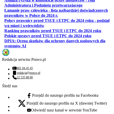
Analiza ryzyka w kontekście oceny dostawców - rola
otwiera się w nowe
Administratora i Podmiotu przetwarzającego
Łamanie praw człowieka - lista najbardziej doświadczonych
otwiera się w nowej karcie
prawników w Polsce do 2024 r.
Polscy prawnicy przed TSUE i ETPC do 2024 roku - podział
otwiera się w nowej karcie
wg miast i województw
otwiera
Ranking prawników przed TSUE i ETPC do 2024 roku
otwiera się w
Polskie sprawy przed TSUE i ETPC do 2024 roku
DPIA: Ocena skutków dla ochrony danych osobowych dla
otwiera się w nowej karcie
systemów AI
Redakcja serwisu Prawo.pl
801 04 45 45
Numer telefonu:
redakcja@prawo.pl
Adres email:
22 535 88 00
Numer telefonu:
Śledź nas
Przejdź do naszego profilu na Facebooku
facebook - otwiera się w nowej karcie
Przejdź do naszego profilu na X (dawniej Twitter)
x - otwiera się w nowej karcie
Odwiedź nasz kanał w serwisie YouTube
youtube - otwiera się w nowej karcie