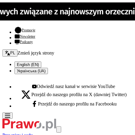
- otwiera się w nowej karcie
Promocje
Newsletter
Podcasty
Zmień język - bieżący:
Zmień język strony
PL
English (EN)
Українська (UA)
Odwiedź nasz kanał w serwisie YouTube
Youtube - otwiera się w nowej karcie
Przejdź do naszego profilu na X (dawniej Twitter)
X - otwiera się w nowej karcie
Przejdź do naszego profilu na Facebooku
Facebook - otwiera się w nowej karcie