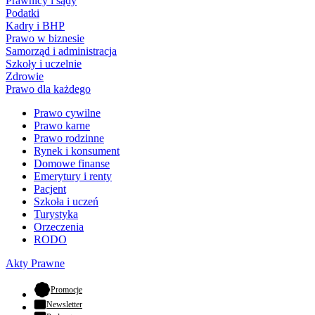
Prawnicy i sądy
Podatki
Kadry i BHP
Prawo w biznesie
Samorząd i administracja
Szkoły i uczelnie
Zdrowie
Prawo dla każdego
Prawo cywilne
Prawo karne
Prawo rodzinne
Rynek i konsument
Domowe finanse
Emerytury i renty
Pacjent
Szkoła i uczeń
Turystyka
Orzeczenia
RODO
Akty Prawne
- otwiera się w nowej karcie
Promocje
Newsletter