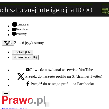
- otwiera się w nowej karcie
Promocje
Newsletter
Podcasty
Zmień język - bieżący:
Zmień język strony
PL
English (EN)
Українська (UA)
Odwiedź nasz kanał w serwisie YouTube
Youtube - otwiera się w nowej karcie
Przejdź do naszego profilu na X (dawniej Twitter)
X - otwiera się w nowej karcie
Przejdź do naszego profilu na Facebooku
Facebook - otwiera się w nowej karcie