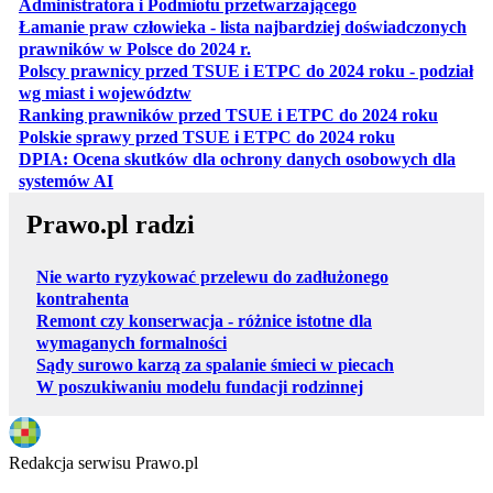
otwiera się w nowe
Administratora i Podmiotu przetwarzającego
Łamanie praw człowieka - lista najbardziej doświadczonych
otwiera się w nowej karcie
prawników w Polsce do 2024 r.
Polscy prawnicy przed TSUE i ETPC do 2024 roku - podział
otwiera się w nowej karcie
wg miast i województw
otwiera
Ranking prawników przed TSUE i ETPC do 2024 roku
otwiera się w
Polskie sprawy przed TSUE i ETPC do 2024 roku
DPIA: Ocena skutków dla ochrony danych osobowych dla
otwiera się w nowej karcie
systemów AI
Prawo.pl radzi
Nie warto ryzykować przelewu do zadłużonego
kontrahenta
Remont czy konserwacja - różnice istotne dla
wymaganych formalności
Sądy surowo karzą za spalanie śmieci w piecach
W poszukiwaniu modelu fundacji rodzinnej
Redakcja serwisu Prawo.pl