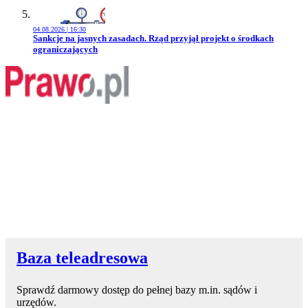
04.08.2026 | 16:30
Przejdź do artykułu:
Sankcje na jasnych zasadach. Rząd przyjął projekt o środkach
ograniczających
Baza teleadresowa
Sprawdź darmowy dostęp do pełnej bazy m.in. sądów i
urzędów.