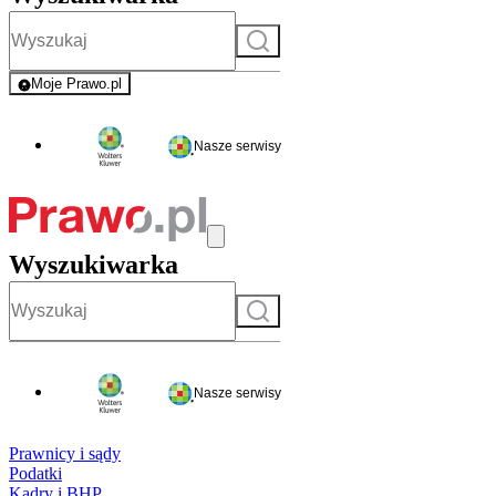
Szukaj
Moje Prawo.pl
- rejestracja i logowanie do serwisu
Nasze serwisy
Wyszukiwarka
Szukaj
Nasze serwisy
Prawnicy i sądy
Podatki
Kadry i BHP