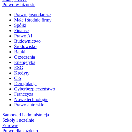
Prawo w biznesie
Prawo gospodarcze
Małe i średnie firmy
Spółki
Finanse
Prawo AI
Budownictwo
Środowisko
Banki
Orzeczenia
Energetyka
ESG
Kredyty
Cło
Deregulacja
Cyberbezpieczeństwo
Franczyza
Nowe technologie
Prawo autorskie
Samorząd i administracja
Szkoły i uczelnie
Zdrowie
Prawo dla każdego