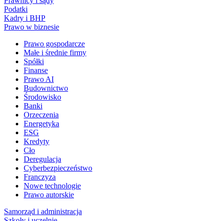
Prawnicy i sądy
Podatki
Kadry i BHP
Prawo w biznesie
Prawo gospodarcze
Małe i średnie firmy
Spółki
Finanse
Prawo AI
Budownictwo
Środowisko
Banki
Orzeczenia
Energetyka
ESG
Kredyty
Cło
Deregulacja
Cyberbezpieczeństwo
Franczyza
Nowe technologie
Prawo autorskie
Samorząd i administracja
Szkoły i uczelnie