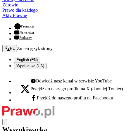
Zdrowie
Prawo dla każdego
Akty Prawne
- otwiera się w nowej karcie
Promocje
Newsletter
Podcasty
Zmień język - bieżący:
Zmień język strony
PL
English (EN)
Українська (UA)
Odwiedź nasz kanał w serwisie YouTube
Youtube - otwiera się w nowej karcie
Przejdź do naszego profilu na X (dawniej Twitter)
X - otwiera się w nowej karcie
Przejdź do naszego profilu na Facebooku
Facebook - otwiera się w nowej karcie
Wyszukiwarka