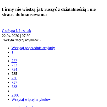
Firmy nie wiedzą jak ruszyć z działalnością i nie
stracić dofinansowania
Grażyna J. Leśniak
22.04.2020 | 07:30
Wczytaj więcej artykułów
Wczytaj poprzednie artykuły
1
...
732
733
734
735
736
737
738
...
2306
Wczytaj więcej artykułów