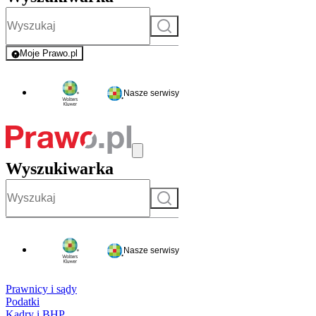
Szukaj
Moje Prawo.pl
- rejestracja i logowanie do serwisu
Nasze serwisy
Wyszukiwarka
Szukaj
Nasze serwisy
Prawnicy i sądy
Podatki
Kadry i BHP