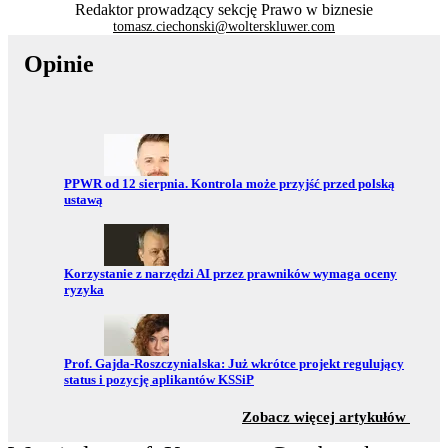
Redaktor prowadzący sekcję Prawo w biznesie
tomasz.ciechonski@wolterskluwer.com
Opinie
Przejdź do:
PPWR od 12 sierpnia. Kontrola może przyjść przed polską
ustawą
Przejdź do:
Korzystanie z narzędzi AI przez prawników wymaga oceny
ryzyka
Przejdź do:
Prof. Gajda-Roszczynialska: Już wkrótce projekt regulujący
status i pozycję aplikantów KSSiP
z sekc
Zobacz więcej artykułów