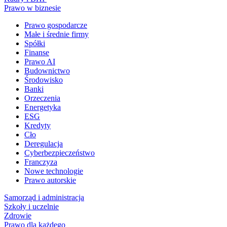
Prawo w biznesie
Prawo gospodarcze
Małe i średnie firmy
Spółki
Finanse
Prawo AI
Budownictwo
Środowisko
Banki
Orzeczenia
Energetyka
ESG
Kredyty
Cło
Deregulacja
Cyberbezpieczeństwo
Franczyza
Nowe technologie
Prawo autorskie
Samorząd i administracja
Szkoły i uczelnie
Zdrowie
Prawo dla każdego