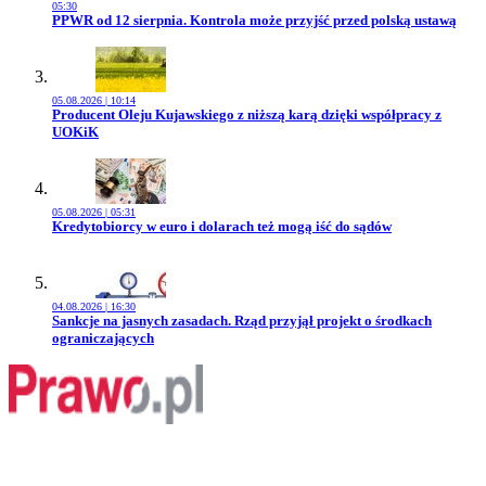
05:30
Przejdź do artykułu:
PPWR od 12 sierpnia. Kontrola może przyjść przed polską ustawą
05.08.2026 | 10:14
Przejdź do artykułu:
Producent Oleju Kujawskiego z niższą karą dzięki współpracy z
UOKiK
05.08.2026 | 05:31
Przejdź do artykułu:
Kredytobiorcy w euro i dolarach też mogą iść do sądów
04.08.2026 | 16:30
Przejdź do artykułu:
Sankcje na jasnych zasadach. Rząd przyjął projekt o środkach
ograniczających