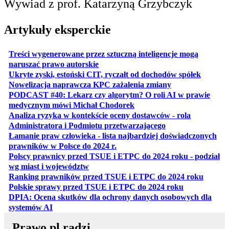
Wywiad z prof. Katarzyną Grzybczyk
Artykuły eksperckie
Treści wygenerowane przez sztuczną inteligencje mogą
otwiera się w nowej karcie
naruszać prawo autorskie
otwiera 
Ukryte zyski, estoński CIT, ryczałt od dochodów spółek
otwiera się w no
Nowelizacja naprawcza KPC zażalenia zmiany
PODCAST #40: Lekarz czy algorytm? O roli AI w prawie
otwiera się w nowej karcie
medycznym mówi Michał Chodorek
Analiza ryzyka w kontekście oceny dostawców - rola
otwiera się w nowe
Administratora i Podmiotu przetwarzającego
Łamanie praw człowieka - lista najbardziej doświadczonych
otwiera się w nowej karcie
prawników w Polsce do 2024 r.
Polscy prawnicy przed TSUE i ETPC do 2024 roku - podział
otwiera się w nowej karcie
wg miast i województw
otwiera
Ranking prawników przed TSUE i ETPC do 2024 roku
otwiera się w
Polskie sprawy przed TSUE i ETPC do 2024 roku
DPIA: Ocena skutków dla ochrony danych osobowych dla
otwiera się w nowej karcie
systemów AI
Prawo.pl radzi