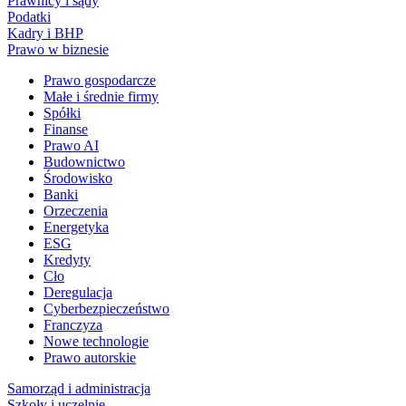
Prawnicy i sądy
Podatki
Kadry i BHP
Prawo w biznesie
Prawo gospodarcze
Małe i średnie firmy
Spółki
Finanse
Prawo AI
Budownictwo
Środowisko
Banki
Orzeczenia
Energetyka
ESG
Kredyty
Cło
Deregulacja
Cyberbezpieczeństwo
Franczyza
Nowe technologie
Prawo autorskie
Samorząd i administracja
Szkoły i uczelnie