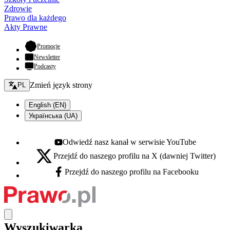
Zdrowie
Prawo dla każdego
Akty Prawne
- otwiera się w nowej karcie
Promocje
Newsletter
Podcasty
Zmień język - bieżący:
Zmień język strony
PL
English (EN)
Українська (UA)
Odwiedź nasz kanał w serwisie YouTube
Youtube - otwiera się w nowej karcie
Przejdź do naszego profilu na X (dawniej Twitter)
X - otwiera się w nowej karcie
Przejdź do naszego profilu na Facebooku
Facebook - otwiera się w nowej karcie
Wyszukiwarka