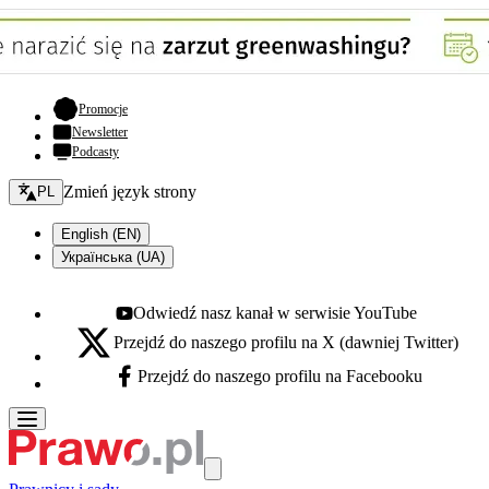
- otwiera się w nowej karcie
Promocje
Newsletter
Podcasty
Zmień język - bieżący:
Zmień język strony
PL
English (EN)
Українська (UA)
Odwiedź nasz kanał w serwisie YouTube
Youtube - otwiera się w nowej karcie
Przejdź do naszego profilu na X (dawniej Twitter)
X - otwiera się w nowej karcie
Przejdź do naszego profilu na Facebooku
Facebook - otwiera się w nowej karcie