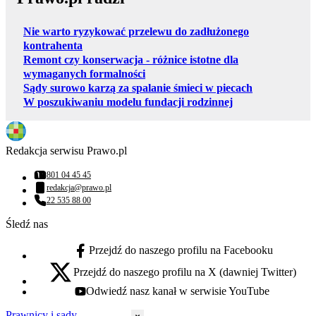
Nie warto ryzykować przelewu do zadłużonego
kontrahenta
Remont czy konserwacja - różnice istotne dla
wymaganych formalności
Sądy surowo karzą za spalanie śmieci w piecach
W poszukiwaniu modelu fundacji rodzinnej
Redakcja serwisu Prawo.pl
801 04 45 45
Numer telefonu:
redakcja@prawo.pl
Adres email:
22 535 88 00
Numer telefonu:
Śledź nas
Przejdź do naszego profilu na Facebooku
facebook - otwiera się w nowej karcie
Przejdź do naszego profilu na X (dawniej Twitter)
x - otwiera się w nowej karcie
Odwiedź nasz kanał w serwisie YouTube
youtube - otwiera się w nowej karcie
Prawnicy i sądy