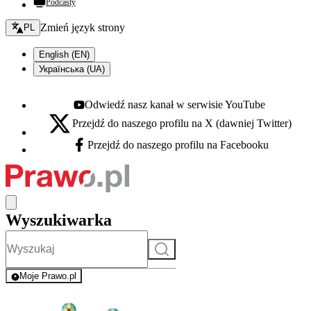
Podcasty
Zmień język - bieżący:
Zmień język strony
PL
English (EN)
Українська (UA)
Odwiedź nasz kanał w serwisie YouTube
Youtube - otwiera się w nowej karcie
Przejdź do naszego profilu na X (dawniej Twitter)
X - otwiera się w nowej karcie
Przejdź do naszego profilu na Facebooku
Facebook - otwiera się w nowej karcie
Wyszukiwarka
Szukaj
Moje Prawo.pl
- rejestracja i logowanie do serwisu