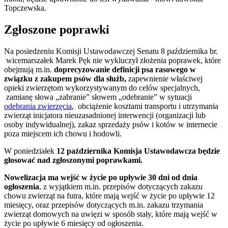
Topczewska.
Zgłoszone poprawki
Na posiedzeniu Komisji Ustawodawczej Senatu 8 października br.
wicemarszałek Marek Pęk nie wykluczył złożenia poprawek, które
obejmują m.in.
doprecyzowanie definicji psa rasowego w
związku z zakupem psów dla służb,
zapewnienie właściwej
opieki zwierzętom wykorzystywanym do celów specjalnych,
zamianę słowa „zabranie” słowem „odebranie” w sytuacji
odebrania zwierzęcia
, obciążenie kosztami transportu i utrzymania
zwierząt inicjatora nieuzasadnionej interwencji (organizacji lub
osoby indywidualnej), zakaz sprzedaży psów i kotów w internecie
poza miejscem ich chowu i hodowli.
W poniedziałek
12 października Komisja Ustawodawcza będzie
głosować nad zgłoszonymi poprawkami.
Nowelizacja ma wejść w życie po upływie 30 dni od dnia
ogłoszenia
, z wyjątkiem m.in. przepisów dotyczących zakazu
chowu zwierząt na futra, które mają wejść w życie po upływie 12
miesięcy, oraz przepisów dotyczących m.in. zakazu trzymania
zwierząt domowych na uwięzi w sposób stały, które mają wejść w
życie po upływie 6 miesięcy od ogłoszenia.