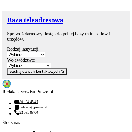
Baza teleadresowa
Sprawdź darmowy dostęp do pełnej bazy m.in. sądów i
urzędów.
Rodzaj instytucji:
Województwo:
Szukaj danych kontaktowych
Redakcja serwisu Prawo.pl
801 04 45 45
Numer telefonu:
redakcja@prawo.pl
Adres email:
22 535 88 00
Numer telefonu:
Śledź nas