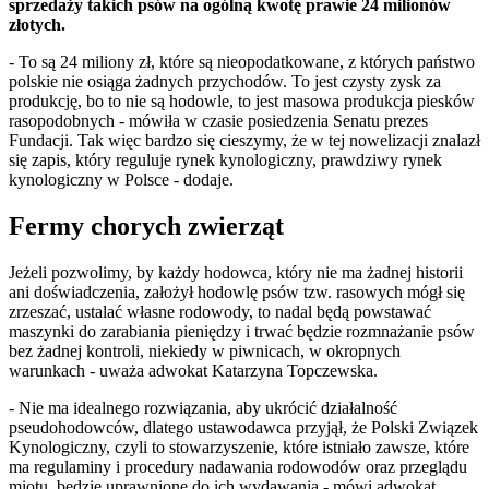
sprzedaży takich psów na ogólną kwotę prawie 24 milionów
złotych.
- To są 24 miliony zł, które są nieopodatkowane, z których państwo
polskie nie osiąga żadnych przychodów. To jest czysty zysk za
produkcję, bo to nie są hodowle, to jest masowa produkcja piesków
rasopodobnych - mówiła w czasie posiedzenia Senatu prezes
Fundacji. Tak więc bardzo się cieszymy, że w tej nowelizacji znalazł
się zapis, który reguluje rynek kynologiczny, prawdziwy rynek
kynologiczny w Polsce - dodaje.
Fermy chorych zwierząt
Jeżeli pozwolimy, by każdy hodowca, który nie ma żadnej historii
ani doświadczenia, założył hodowlę psów tzw. rasowych mógł się
zrzeszać, ustalać własne rodowody, to nadal będą powstawać
maszynki do zarabiania pieniędzy i trwać będzie rozmnażanie psów
bez żadnej kontroli, niekiedy w piwnicach, w okropnych
warunkach - uważa adwokat Katarzyna Topczewska.
- Nie ma idealnego rozwiązania, aby ukrócić działalność
pseudohodowców, dlatego ustawodawca przyjął, że Polski Związek
Kynologiczny, czyli to stowarzyszenie, które istniało zawsze, które
ma regulaminy i procedury nadawania rodowodów oraz przeglądu
miotu, będzie uprawnione do ich wydawania - mówi adwokat