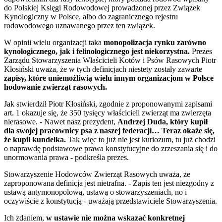
do Polskiej Księgi Rodowodowej prowadzonej przez Związek
Kynologiczny w Polsce, albo do zagranicznego rejestru
rodowodowego uznawanego przez ten związek.
W opinii wielu organizacji taka
monopolizacja
rynku zarówno
kynologicznego, jak i felinologicznego
jest niekorzystna.
Prezes
Zarządu Stowarzyszenia Właścicieli Kotów i Psów Rasowych Piotr
Kłosiński uważa, że w tych definicjach niestety zostały zawarte
zapisy, które uniemożliwią wielu innym organizacjom w Polsce
hodowanie zwierząt rasowych.
Jak stwierdził Piotr Kłosiński,
zgodnie z proponowanymi zapisami
art. 1 okazuje się, że 350 tysięcy właścicieli zwierząt ma zwierzęta
nierasowe. - Nawet nasz prezydent,
Andrzej Duda, który kupił
dla swojej pracownicy psa z naszej federacji… Teraz okaże się,
że kupił kundelka.
Tak więc to już nie jest kuriozum, tu już chodzi
o naprawdę podstawowe prawa konstytucyjne do zrzeszania się i do
unormowania prawa - podkreśla prezes.
Stowarzyszenie Hodowców Zwierząt Rasowych uważa, że
zaproponowana definicja jest nietrafna. - Zapis ten jest niezgodny z
ustawą antymonopolową, ustawą o stowarzyszeniach, no i
oczywiście z konstytucją - uważają przedstawiciele Stowarzyszenia.
Ich zdaniem,
w
ustawie nie można wskazać konkretnej