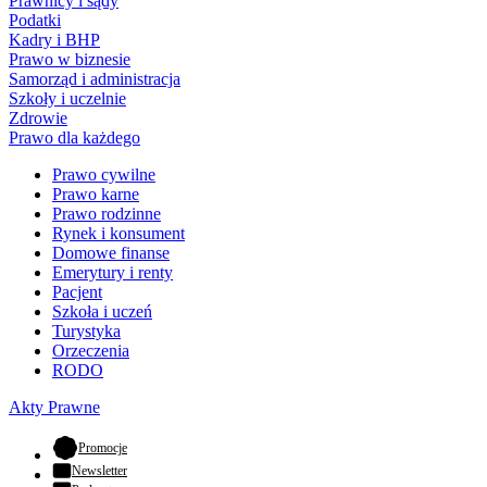
Prawnicy i sądy
Podatki
Kadry i BHP
Prawo w biznesie
Samorząd i administracja
Szkoły i uczelnie
Zdrowie
Prawo dla każdego
Prawo cywilne
Prawo karne
Prawo rodzinne
Rynek i konsument
Domowe finanse
Emerytury i renty
Pacjent
Szkoła i uczeń
Turystyka
Orzeczenia
RODO
Akty Prawne
- otwiera się w nowej karcie
Promocje
Newsletter