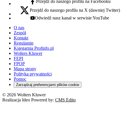
Przejdź do naszego profilu na Facebooku
facebook - otwiera się w nowej karcie
Przejdź do naszego profilu na X (dawniej Twitter)
x - otwiera się w nowej karcie
Odwiedź nasz kanał w serwisie YouTube
youtube - otwiera się w nowej karcie
O nas
Zespół
Kontakt
Regulamin
Księgarnia Profinfo.pl
Wolters Kluwer
FEPI
FPOP
Mapa strony
Polityka prywatności
Pomoc
Zarządzaj preferencjami plików cookie
© 2026 Wolters Kluwer
Realizacja Ideo Powered by:
CMS Edito