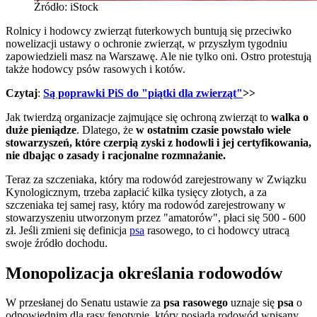
Źródło: iStock
Rolnicy i hodowcy zwierząt futerkowych buntują się przeciwko
nowelizacji ustawy o ochronie zwierząt, w przyszłym tygodniu
zapowiedzieli masz na Warszawę. Ale nie tylko oni. Ostro protestują
także hodowcy psów rasowych i kotów.
Czytaj
:
Są poprawki PiS do "piątki dla zwierząt"
>>
Jak twierdzą organizacje zajmujące się ochroną zwierząt to
walka o
duże pieniądze
. Dlatego, że
w ostatnim czasie powstało wiele
stowarzyszeń, które czerpią zyski z hodowli i jej certyfikowania,
nie dbając o zasady i racjonalne rozmnażanie.
Teraz za szczeniaka, który ma rodowód zarejestrowany w Związku
Kynologicznym, trzeba zapłacić kilka tysięcy złotych, a za
szczeniaka tej samej rasy, który ma rodowód zarejestrowany w
stowarzyszeniu utworzonym przez "amatorów", płaci się 500 - 600
zł. Jeśli zmieni się definicja
psa
rasowego, to ci hodowcy utracą
swoje źródło dochodu.
Monopolizacja określania rodowodów
W przesłanej do Senatu ustawie za
psa rasowego
uznaje się
psa
o
odpowiednim dla rasy fenotypie, który posiada rodowód wpisany