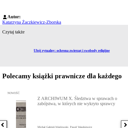
Autor:
Katarzyna Żaczkiewicz-Zborska
Czytaj także
Przejdź do artykułu:
Ubój rytualny: ochrona zwierząt i swobody religijne
Polecamy książki prawnicze dla każdego
Przejdź do: Z ARCHIWUM X. Śledztwa w sprawach o zabójstwa, w 
NOWOŚĆ
Z ARCHIWUM X. Śledztwa w sprawach o
zabójstwa, w których nie wykryto sprawcy
Poprzednia książka
N
Michał Gabriel-Węglowski, Paweł Waszkiewicz