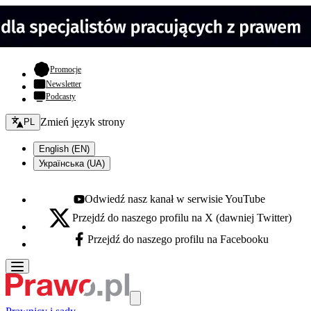
- otwiera się w nowej karcie
Promocje
Newsletter
Podcasty
Zmień język - bieżący:
Zmień język strony
PL
English (EN)
Українська (UA)
Odwiedź nasz kanał w serwisie YouTube
Youtube - otwiera się w nowej karcie
Przejdź do naszego profilu na X (dawniej Twitter)
X - otwiera się w nowej karcie
Przejdź do naszego profilu na Facebooku
Facebook - otwiera się w nowej karcie