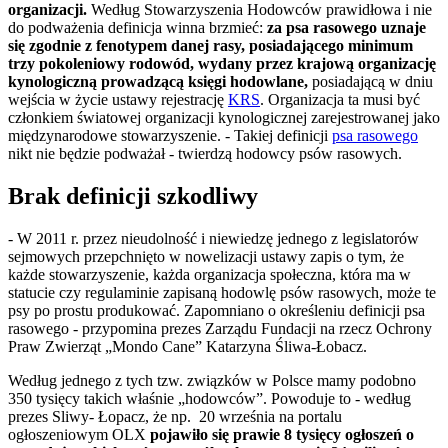
organizacji.
Według Stowarzyszenia Hodowców prawidłowa i nie
do podważenia definicja winna brzmieć:
za psa rasowego uznaje
się zgodnie z fenotypem danej rasy, posiadającego minimum
trzy pokoleniowy rodowód, wydany przez krajową organizację
kynologiczną prowadzącą księgi hodowlane,
posiadającą w dniu
wejścia w życie ustawy rejestrację
KRS
. Organizacja ta musi być
członkiem światowej organizacji kynologicznej zarejestrowanej jako
międzynarodowe stowarzyszenie. - Takiej definicji
psa rasowego
nikt nie będzie podważał - twierdzą hodowcy psów rasowych.
Brak definicji szkodliwy
- W 2011 r. przez nieudolność i niewiedzę jednego z legislatorów
sejmowych przepchnięto w nowelizacji ustawy zapis o tym, że
każde stowarzyszenie, każda organizacja społeczna, która ma w
statucie czy regulaminie zapisaną hodowlę psów rasowych, może te
psy po prostu produkować. Zapomniano o określeniu definicji psa
rasowego - przypomina prezes Zarządu Fundacji na rzecz Ochrony
Praw Zwierząt „Mondo Caneˮ Katarzyna Śliwa-Łobacz.
Według jednego z tych tzw. związków w Polsce mamy podobno
350 tysięcy takich właśnie „hodowców”. Powoduje to - według
prezes Sliwy- Łopacz, że np. 20 września na portalu
ogłoszeniowym OLX
pojawiło się prawie 8 tysięcy ogłoszeń o