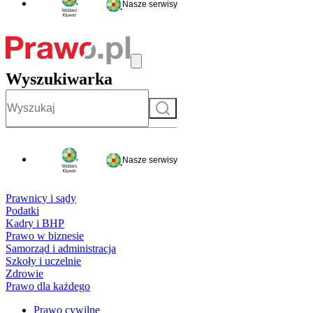
Nasze serwisy
Wyszukiwarka
Szukaj
Nasze serwisy
Prawnicy i sądy
Podatki
Kadry i BHP
Prawo w biznesie
Samorząd i administracja
Szkoły i uczelnie
Zdrowie
Prawo dla każdego
Prawo cywilne