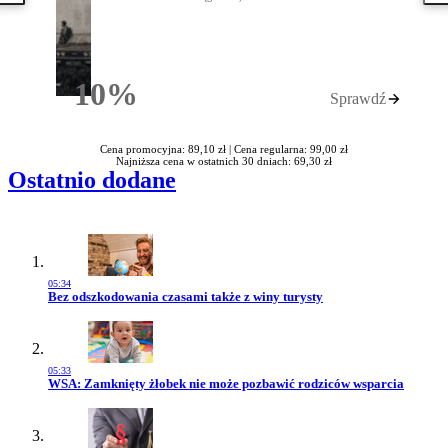
10%
Sprawdź
Rabatu
Cena promocyjna: 89,10 zł |
Cena regularna: 99,00 zł
Najniższa cena w ostatnich 30 dniach: 69,30 zł
Ostatnio dodane
05:34
Przejdź do artykułu:
Bez odszkodowania czasami także z winy turysty
05:33
Przejdź do artykułu:
WSA: Zamknięty żłobek nie może pozbawić rodziców wsparcia