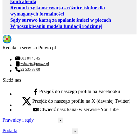
kontrahenta
Remont czy konserwacja - różnice istotne dla
wymaganych formalności
Sądy surowo karzą za spalanie śmieci w piecach
W poszukiwaniu modelu fundacji rodzinnej
Redakcja serwisu Prawo.pl
801 04 45 45
Numer telefonu:
redakcja@prawo.pl
Adres email:
22 535 88 00
Numer telefonu:
Śledź nas
Przejdź do naszego profilu na Facebooku
facebook - otwiera się w nowej karcie
Przejdź do naszego profilu na X (dawniej Twitter)
x - otwiera się w nowej karcie
Odwiedź nasz kanał w serwisie YouTube
youtube - otwiera się w nowej karcie
Prawnicy i sądy
Podatki
Wymiar sprawiedliwości