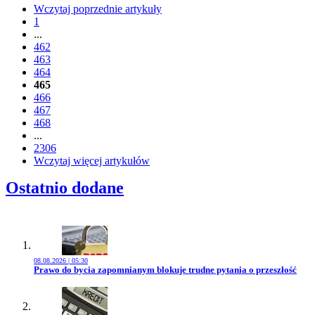
Wczytaj poprzednie artykuły
1
...
462
463
464
465
466
467
468
...
2306
Wczytaj więcej artykułów
Ostatnio dodane
08.08.2026 | 05:30
Przejdź do artykułu:
Prawo do bycia zapomnianym blokuje trudne pytania o przeszłość