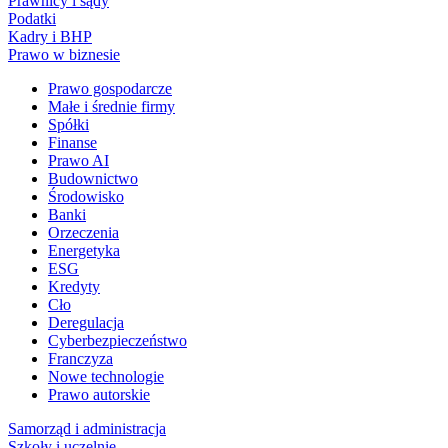
Prawnicy i sądy
Podatki
Kadry i BHP
Prawo w biznesie
Prawo gospodarcze
Małe i średnie firmy
Spółki
Finanse
Prawo AI
Budownictwo
Środowisko
Banki
Orzeczenia
Energetyka
ESG
Kredyty
Cło
Deregulacja
Cyberbezpieczeństwo
Franczyza
Nowe technologie
Prawo autorskie
Samorząd i administracja
Szkoły i uczelnie