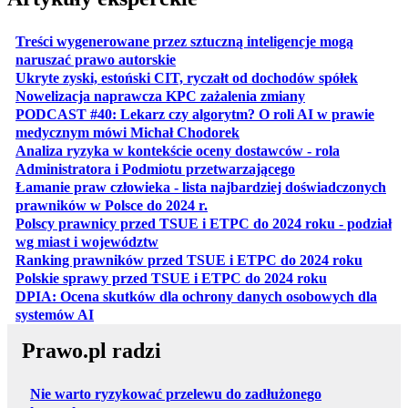
Treści wygenerowane przez sztuczną inteligencje mogą
otwiera się w nowej karcie
naruszać prawo autorskie
otwiera 
Ukryte zyski, estoński CIT, ryczałt od dochodów spółek
otwiera się w no
Nowelizacja naprawcza KPC zażalenia zmiany
PODCAST #40: Lekarz czy algorytm? O roli AI w prawie
otwiera się w nowej karcie
medycznym mówi Michał Chodorek
Analiza ryzyka w kontekście oceny dostawców - rola
otwiera się w nowe
Administratora i Podmiotu przetwarzającego
Łamanie praw człowieka - lista najbardziej doświadczonych
otwiera się w nowej karcie
prawników w Polsce do 2024 r.
Polscy prawnicy przed TSUE i ETPC do 2024 roku - podział
otwiera się w nowej karcie
wg miast i województw
otwiera
Ranking prawników przed TSUE i ETPC do 2024 roku
otwiera się w
Polskie sprawy przed TSUE i ETPC do 2024 roku
DPIA: Ocena skutków dla ochrony danych osobowych dla
otwiera się w nowej karcie
systemów AI
Prawo.pl radzi
Nie warto ryzykować przelewu do zadłużonego