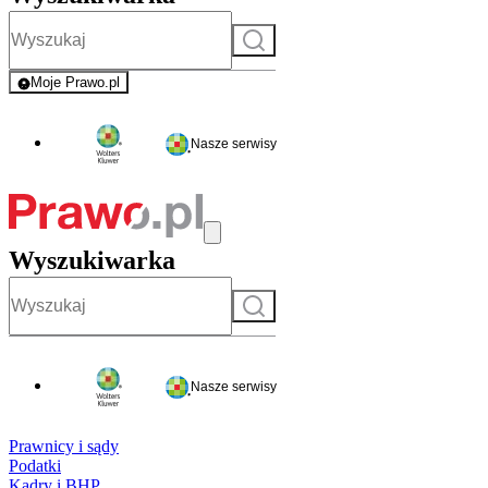
Szukaj
Moje Prawo.pl
- rejestracja i logowanie do serwisu
Nasze serwisy
Wyszukiwarka
Szukaj
Nasze serwisy
Prawnicy i sądy
Podatki
Kadry i BHP