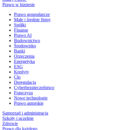
Prawo w biznesie
Prawo gospodarcze
Małe i średnie firmy
Spółki
Finanse
Prawo AI
Budownictwo
Środowisko
Banki
Orzeczenia
Energetyka
ESG
Kredyty
Cło
Deregulacja
Cyberbezpieczeństwo
Franczyza
Nowe technologie
Prawo autorskie
Samorząd i administracja
Szkoły i uczelnie
Zdrowie
Prawo dla każdego