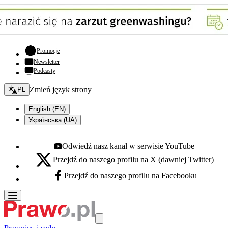
- otwiera się w nowej karcie
Promocje
Newsletter
Podcasty
Zmień język - bieżący:
Zmień język strony
PL
English (EN)
Українська (UA)
Odwiedź nasz kanał w serwisie YouTube
Youtube - otwiera się w nowej karcie
Przejdź do naszego profilu na X (dawniej Twitter)
X - otwiera się w nowej karcie
Przejdź do naszego profilu na Facebooku
Facebook - otwiera się w nowej karcie