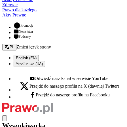
Zdrowie
Prawo dla każdego
Akty Prawne
- otwiera się w nowej karcie
Promocje
Newsletter
Podcasty
Zmień język - bieżący:
Zmień język strony
PL
English (EN)
Українська (UA)
Odwiedź nasz kanał w serwisie YouTube
Youtube - otwiera się w nowej karcie
Przejdź do naszego profilu na X (dawniej Twitter)
X - otwiera się w nowej karcie
Przejdź do naszego profilu na Facebooku
Facebook - otwiera się w nowej karcie
Wyszukiwarka