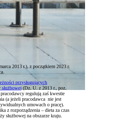
arca 2013 r.), z początkiem 2023 r.
ca.
leżności przysługujących
y służbowej
(Dz. U. z 2013 r., poz.
 pracodawcy regulują zaś kwestie
 (a jeżeli pracodawca nie jest
ndywidualnych umowach o pracę).
ka z rozporządzenia – dieta za czas
óży służbowej na obszarze kraju.