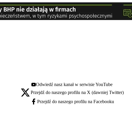
Odwiedź nasz kanał w serwisie YouTube
Youtube - otwiera się w nowej karcie
Przejdź do naszego profilu na X (dawniej Twitter)
X - otwiera się w nowej karcie
Przejdź do naszego profilu na Facebooku
Facebook - otwiera się w nowej karcie