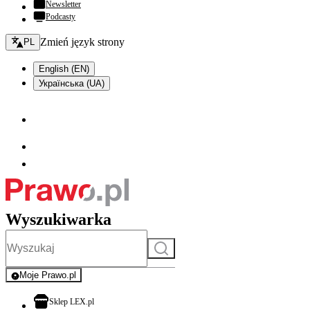
Newsletter
Podcasty
Zmień język - bieżący:
Zmień język strony
PL
English (EN)
Українська (UA)
Wyszukiwarka
Szukaj
Moje Prawo.pl
- rejestracja i logowanie do serwisu
otwiera się w nowej karcie
Sklep LEX.pl