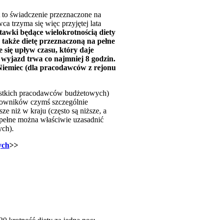
t to świadczenie przeznaczone na
 trzyma się więc przyjętej lata
awki będące wielokrotnością diety
 także dietę przeznaczoną na pełne
e się upływ czasu, który daje
 wyjazd trwa co najmniej 8 godzin.
Niemiec (dla pracodawców z rejonu
zystkich pracodawców budżetowych)
racowników czymś szczególnie
 niż w kraju (często są niższe, a
 pełne można właściwie uzasadnić
ych).
ych
>>