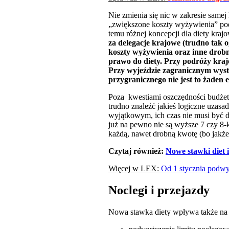
Nie zmienia się nic w zakresie samej
„zwiększone koszty wyżywienia” podc
temu różnej koncepcji dla diety krajo
za delegacje krajowe (trudno tak 
koszty wyżywienia oraz inne drobne
prawo do diety. Przy podróży kraj
Przy wyjeździe zagranicznym wyst
przygranicznego nie jest to żaden 
Poza kwestiami oszczędności budżet
trudno znaleźć jakieś logiczne uzasa
wyjątkowym, ich czas nie musi być d
już na pewno nie są wyższe 7 czy 8-
każdą, nawet drobną kwotę (bo jakże
Czytaj również:
Nowe stawki diet
Więcej w LEX:
Od 1 stycznia podwy
Noclegi i przejazdy
Nowa stawka diety wpływa także na in