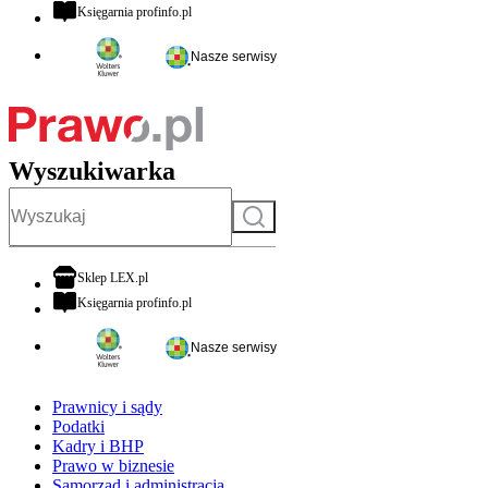
otwiera się w nowej karcie
Księgarnia profinfo.pl
Nasze serwisy
Wyszukiwarka
Szukaj
otwiera się w nowej karcie
Sklep LEX.pl
otwiera się w nowej karcie
Księgarnia profinfo.pl
Nasze serwisy
Prawnicy i sądy
Podatki
Kadry i BHP
Prawo w biznesie
Samorząd i administracja