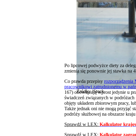
Po lipcowej podwyżce diety za delega
zmienia się ponownie jej stawka na 4
Co prawda przepisy
rozporządzenia M
pracownikowi zatrudnionemu w państ
Źródło: iStock
167) obowiązują wprost jedynie u pr
świadczeń związanych w podróżach s
objęty układem zbiorowym pracy, lu
Także jednak oni nie mogą przyjąć st
podróży służbowej na obszarze kraju 
Sprawdź w LEX:
Kalkulator krajo
Sprawdź w LEX:
Kalkulator zagra