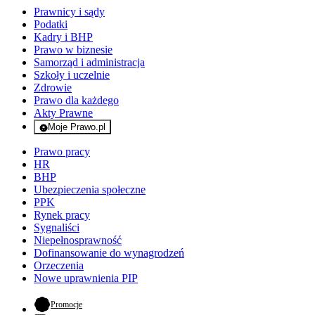
Prawnicy i sądy
Podatki
Kadry i BHP
Prawo w biznesie
Samorząd i administracja
Szkoły i uczelnie
Zdrowie
Prawo dla każdego
Akty Prawne
Moje Prawo.pl
- rejestracja i logowanie do serwisu
Prawo pracy
HR
BHP
Ubezpieczenia społeczne
PPK
Rynek pracy
Sygnaliści
Niepełnosprawność
Dofinansowanie do wynagrodzeń
Orzeczenia
Nowe uprawnienia PIP
- otwiera się w nowej karcie
Promocje