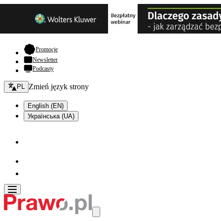
- otwiera się w nowej karcie
Promocje
Newsletter
Podcasty
Zmień język - bieżący:
Zmień język strony
PL
English (EN)
Українська (UA)