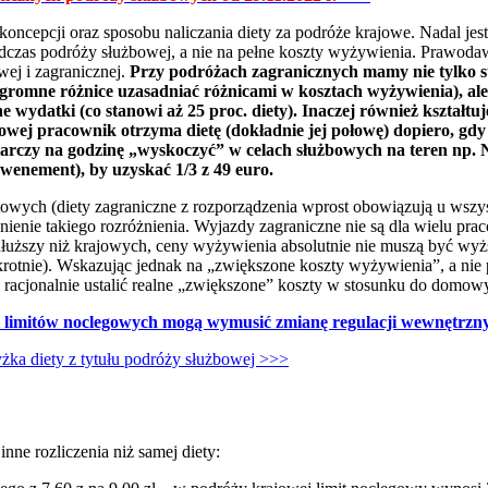
 koncepcji oraz sposobu naliczania diety za podróże krajowe. Nadal jes
zas podróży służbowej, a nie na pełne koszty wyżywienia. Prawodawca
wej i zagranicznej.
Przy podróżach zagranicznych mamy nie tylko st
ogromne różnice uzasadniać różnicami w kosztach wyżywienia), ale
 wydatki (co stanowi aż 25 proc. diety). Inaczej również kształtuj
owej pracownik otrzyma dietę (dokładnie jej połowę) dopiero, gdy
arczy na godzinę „wyskoczyć” w celach służbowych na teren np. 
ewenement), by uzyskać 1/3 z 49 euro.
owych (diety zagraniczne z rozporządzenia wprost obowiązują u ws
dnienie takiego rozróżnienia. Wyjazdy zagraniczne nie są dla wielu p
łuższy niż krajowych, ceny wyżywienia absolutnie nie muszą być wyższe
krotnie). Wskazując jednak na „zwiększone koszty wyżywienia”, a nie
 racjonalnie ustalić realne „zwiększone” koszty w stosunku do domow
 i limitów noclegowych mogą wymusić zmianę regulacji wewnętrzn
żka diety z tytułu podróży służbowej >>>
ne rozliczenia niż samej diety: