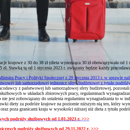
cje krajowe z 30 do 38 zł (dieta wynosząca 30 zł obowiązywała od 1 m
5 zł. Stawką tą od 1 stycznia 2023 r. związany będzie każdy pracodaw
inistra Pracy i Polityki Społecznej z 29 stycznia 2013 r. w sprawie na
wowej lub samorządowej jednostce sfery budżetowej z tytułu podróż
acodawcy z państwowej lub samorządowej sfery budżetowej, pozostali
łużbowych w układach zbiorowych pracy, regulaminach wynagradzania
b nie jest zobowiązany do ustalenia regulaminu wynagradzania to w i
awki diety za podróże krajowe na poziomie niższym nią ten, który wyni
oraz poza granicami kraju w wysokości niższej niż dieta z tytułu podr
wych podróży służbowych od 1.01.2023 r. >>>
nicznych podróży służbowych od 29.11.2022 r. >>>