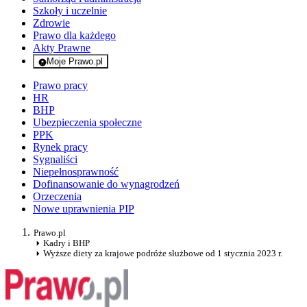
Szkoły i uczelnie
Zdrowie
Prawo dla każdego
Akty Prawne
Moje Prawo.pl
- rejestracja i logowanie do serwisu
Prawo pracy
HR
BHP
Ubezpieczenia społeczne
PPK
Rynek pracy
Sygnaliści
Niepełnosprawność
Dofinansowanie do wynagrodzeń
Orzeczenia
Nowe uprawnienia PIP
Prawo.pl
Kadry i BHP
Wyższe diety za krajowe podróże służbowe od 1 stycznia 2023 r.