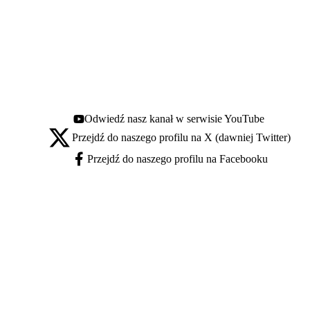
Odwiedź nasz kanał w serwisie YouTube
Youtube - otwiera się w nowej karcie
Przejdź do naszego profilu na X (dawniej Twitter)
X - otwiera się w nowej karcie
Przejdź do naszego profilu na Facebooku
Facebook - otwiera się w nowej karcie