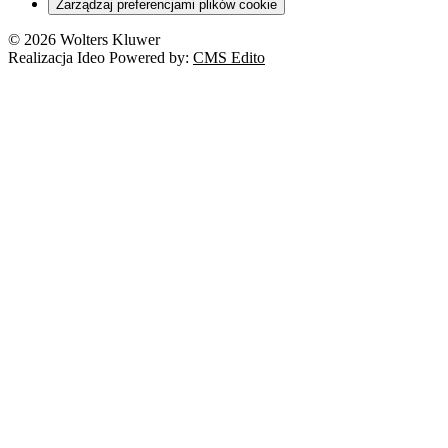
Zarządzaj preferencjami plików cookie
Franczyza
Nowe technologie
© 2026 Wolters Kluwer
Prawo autorskie
Realizacja Ideo Powered by:
CMS Edito