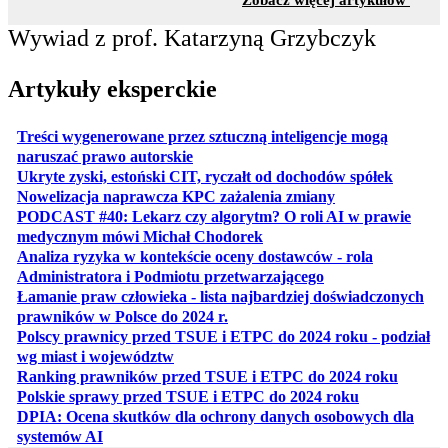
Zobacz więcej artykułów
Wywiad z prof. Katarzyną Grzybczyk
Artykuły eksperckie
Treści wygenerowane przez sztuczną inteligencje mogą
otwiera się w nowej karcie
naruszać prawo autorskie
otwiera 
Ukryte zyski, estoński CIT, ryczałt od dochodów spółek
otwiera się w no
Nowelizacja naprawcza KPC zażalenia zmiany
PODCAST #40: Lekarz czy algorytm? O roli AI w prawie
otwiera się w nowej karcie
medycznym mówi Michał Chodorek
Analiza ryzyka w kontekście oceny dostawców - rola
otwiera się w nowe
Administratora i Podmiotu przetwarzającego
Łamanie praw człowieka - lista najbardziej doświadczonych
otwiera się w nowej karcie
prawników w Polsce do 2024 r.
Polscy prawnicy przed TSUE i ETPC do 2024 roku - podział
otwiera się w nowej karcie
wg miast i województw
otwiera
Ranking prawników przed TSUE i ETPC do 2024 roku
otwiera się w
Polskie sprawy przed TSUE i ETPC do 2024 roku
DPIA: Ocena skutków dla ochrony danych osobowych dla
otwiera się w nowej karcie
systemów AI