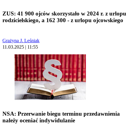
ZUS: 41 900 ojców skorzystało w 2024 r. z urlopu
rodzicielskiego, a 162 300 - z urlopu ojcowskiego
Grażyna J. Leśniak
11.03.2025 | 11:55
NSA: Przerwanie biegu terminu przedawnienia
należy oceniać indywidulanie