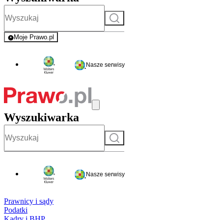
Szukaj
Moje Prawo.pl
- rejestracja i logowanie do serwisu
Nasze serwisy
Wyszukiwarka
Szukaj
Nasze serwisy
Prawnicy i sądy
Podatki
Kadry i BHP