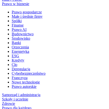
Prawo w biznesie
Prawo gospodarcze
Małe i średnie firmy
Spółki
Finanse
Prawo AI
Budownictwo
Środowisko
Banki
Orzeczenia
Energetyka
ESG
Kredyty
Cło
Deregulacja
Cyberbezpieczeństwo
Franczyza
Nowe technologie
Prawo autorskie
Samorząd i administracja
Szkoły i uczelnie
Zdrowie
Prawo dla każdego