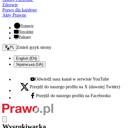
Zdrowie
Prawo dla każdego
Akty Prawne
- otwiera się w nowej karcie
Promocje
Newsletter
Podcasty
Zmień język - bieżący:
Zmień język strony
PL
English (EN)
Українська (UA)
Odwiedź nasz kanał w serwisie YouTube
Youtube - otwiera się w nowej karcie
Przejdź do naszego profilu na X (dawniej Twitter)
X - otwiera się w nowej karcie
Przejdź do naszego profilu na Facebooku
Facebook - otwiera się w nowej karcie
Wyszukiwarka