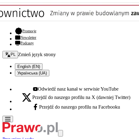
- otwiera się w nowej karcie
Promocje
Newsletter
Podcasty
Zmień język - bieżący:
Zmień język strony
PL
English (EN)
Українська (UA)
Odwiedź nasz kanał w serwisie YouTube
Youtube - otwiera się w nowej karcie
Przejdź do naszego profilu na X (dawniej Twitter)
X - otwiera się w nowej karcie
Przejdź do naszego profilu na Facebooku
Facebook - otwiera się w nowej karcie