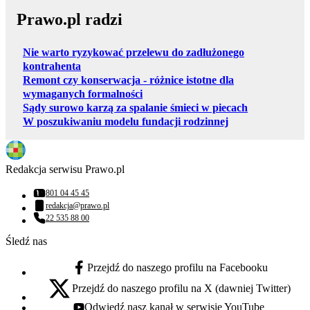
Prawo.pl radzi
Nie warto ryzykować przelewu do zadłużonego
kontrahenta
Remont czy konserwacja - różnice istotne dla
wymaganych formalności
Sądy surowo karzą za spalanie śmieci w piecach
W poszukiwaniu modelu fundacji rodzinnej
Redakcja serwisu Prawo.pl
801 04 45 45
Numer telefonu:
redakcja@prawo.pl
Adres email:
22 535 88 00
Numer telefonu:
Śledź nas
Przejdź do naszego profilu na Facebooku
facebook - otwiera się w nowej karcie
Przejdź do naszego profilu na X (dawniej Twitter)
x - otwiera się w nowej karcie
Odwiedź nasz kanał w serwisie YouTube