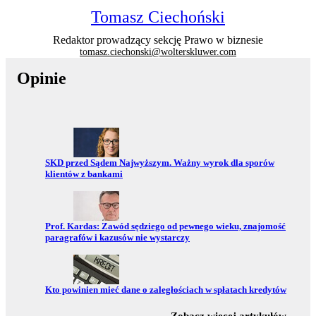
Tomasz Ciechoński
Redaktor prowadzący sekcję Prawo w biznesie
tomasz.ciechonski@wolterskluwer.com
Opinie
Przejdź do:
SKD przed Sądem Najwyższym. Ważny wyrok dla sporów
klientów z bankami
Przejdź do:
Prof. Kardas: Zawód sędziego od pewnego wieku, znajomość
paragrafów i kazusów nie wystarczy
Przejdź do:
Kto powinien mieć dane o zaległościach w spłatach kredytów
z sekc