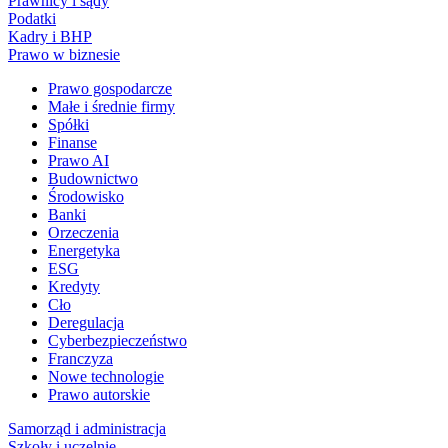
Prawnicy i sądy
Podatki
Kadry i BHP
Prawo w biznesie
Prawo gospodarcze
Małe i średnie firmy
Spółki
Finanse
Prawo AI
Budownictwo
Środowisko
Banki
Orzeczenia
Energetyka
ESG
Kredyty
Cło
Deregulacja
Cyberbezpieczeństwo
Franczyza
Nowe technologie
Prawo autorskie
Samorząd i administracja
Szkoły i uczelnie