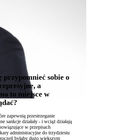
ę przypomnieć sobie o
represyjne, a
 ma to miejsce w
ądać?
óre zapewnią przestrzeganie
sankcje działały - i wciąż działają
obowiązujące w przepisach
ary administracyjne do trzydziestu
ykroczeń byłaby dużo większym