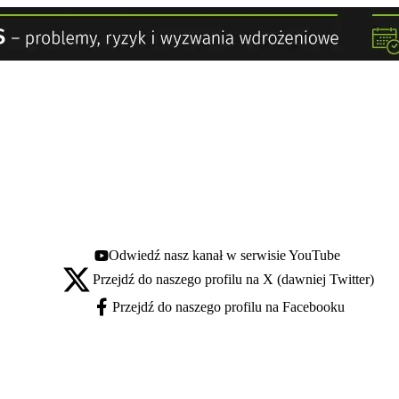
Odwiedź nasz kanał w serwisie YouTube
Youtube - otwiera się w nowej karcie
Przejdź do naszego profilu na X (dawniej Twitter)
X - otwiera się w nowej karcie
Przejdź do naszego profilu na Facebooku
Facebook - otwiera się w nowej karcie