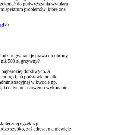
 przekonać do podwyższania wymiaru
łym spektrum problemów, które ona
ąd
>>
hodzi o gwarancje prawa do obrony,
e niż 500 zł grzywny?
najbardziej dotkliwych. A
 od ręki, na podstawie notatki
administracyjnej w kwocie np.
dlegała natychmiastowemu wykonaniu.
skutecznej egzekucji
ardzo szybko, zaś adresat ma niewiele