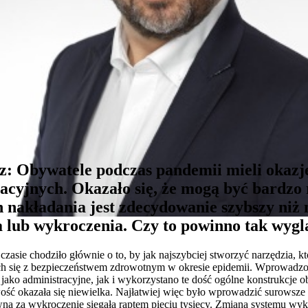
: Obywatele podczas pandemii mieli okazj
racyjnych. Okazało się, że mogą być bardzo 
h nakładania jest zdecydowanie szybszy niż
 lub wykroczenia. Czy to powinno tak wygl
asie chodziło głównie o to, by jak najszybciej stworzyć narzędzia, kt
h się z bezpieczeństwem zdrowotnym w okresie epidemii. Wprowadzone 
ako administracyjne, jak i wykorzystano te dość ogólne konstrukcje 
ść okazała się niewielka. Najłatwiej więc było wprowadzić surowsze k
wna za wykroczenie sięgała raptem pięciu tysięcy. Zmiana systemu w