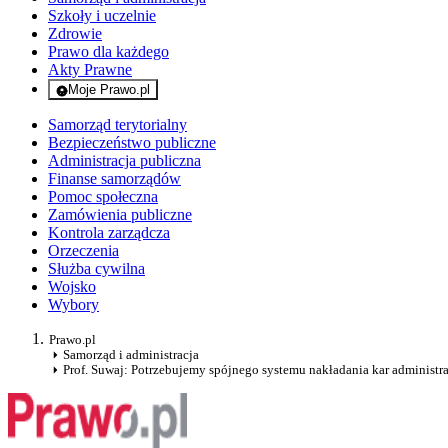
Szkoły i uczelnie
Zdrowie
Prawo dla każdego
Akty Prawne
Moje Prawo.pl
- rejestracja i logowanie do serwisu
Samorząd terytorialny
Bezpieczeństwo publiczne
Administracja publiczna
Finanse samorządów
Pomoc społeczna
Zamówienia publiczne
Kontrola zarządcza
Orzeczenia
Służba cywilna
Wojsko
Wybory
Prawo.pl
Samorząd i administracja
Prof. Suwaj: Potrzebujemy spójnego systemu nakładania kar administr