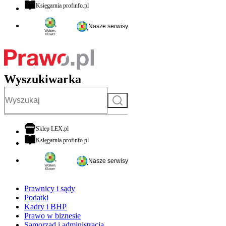
otwiera się w nowej karcie
Księgarnia profinfo.pl
Nasze serwisy
Wyszukiwarka
Szukaj
otwiera się w nowej karcie
Sklep LEX.pl
otwiera się w nowej karcie
Księgarnia profinfo.pl
Nasze serwisy
Prawnicy i sądy
Podatki
Kadry i BHP
Prawo w biznesie
Samorząd i administracja