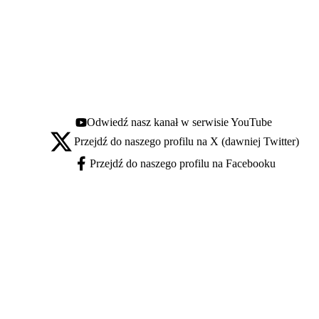
Odwiedź nasz kanał w serwisie YouTube
Youtube - otwiera się w nowej karcie
Przejdź do naszego profilu na X (dawniej Twitter)
X - otwiera się w nowej karcie
Przejdź do naszego profilu na Facebooku
Facebook - otwiera się w nowej karcie