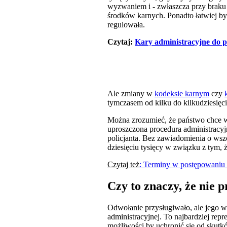
wyzwaniem i - zwłaszcza przy braku 
środków karnych. Ponadto łatwiej by
regulowała.
Czytaj:
Kary administracyjne do p
Ale zmiany w
kodeksie karnym
czy
tymczasem od kilku do kilkudziesięciu
Można zrozumieć, że państwo chce w
uproszczona procedura administracyjn
policjanta. Bez zawiadomienia o wsz
dziesięciu tysięcy w związku z tym,
Czytaj też
: Terminy w postępowaniu
Czy to znaczy, że nie 
Odwołanie przysługiwało, ale jego w
administracyjnej. To najbardziej rep
możliwości by uchronić się od skutkó