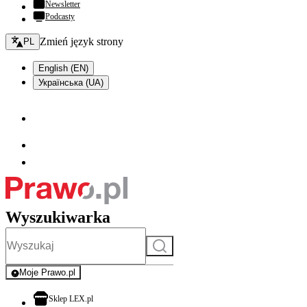
Newsletter
Podcasty
Zmień język - bieżący:
Zmień język strony
PL
English (EN)
Українська (UA)
Wyszukiwarka
Szukaj
Moje Prawo.pl
- rejestracja i logowanie do serwisu
otwiera się w nowej karcie
Sklep LEX.pl