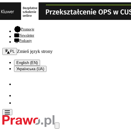
- otwiera się w nowej karcie
Promocje
Newsletter
Podcasty
Zmień język - bieżący:
Zmień język strony
PL
English (EN)
Українська (UA)