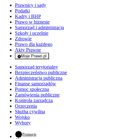
Prawnicy i sądy
Podatki
Kadry i BHP
Prawo w biznesie
Samorząd i administracja
Szkoły i uczelnie
Zdrowie
Prawo dla każdego
Akty Prawne
Moje Prawo.pl
- rejestracja i logowanie do serwisu
Samorząd terytorialny
Bezpieczeństwo publiczne
Administracja publiczna
Finanse samorządów
Pomoc społeczna
Zamówienia publiczne
Kontrola zarządcza
Orzeczenia
Służba cywilna
Wojsko
Wybory
- otwiera się w nowej karcie
Promocje