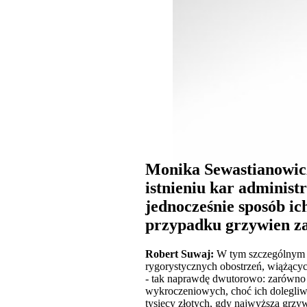
Monika Sewastianowicz
istnieniu kar administ
jednocześnie sposób ic
przypadku grzywien za
Robert Suwaj:
W tym szczególnym cz
rygorystycznych obostrzeń, wiążącyc
- tak naprawdę dwutorowo: zarówno j
wykroczeniowych, choć ich dolegliwo
tysięcy złotych, gdy najwyższa grzy