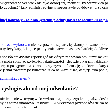
większości w Senacie - nie było dobrej argumentacji, by wszystkich
ło „upchnąć” kary administracyjne w specustawie covidowej, przy ca
ilnej poprawy - za brak systemu płacimy nawet w rachunku za pr
kodeksie wykroczeń
nie bez powodu są bardziej skomplikowane - bo c
 tysięcy kary, ściągane praktycznie natychmiast, jest bardziej dotkliw
 sposób efektywny zapobiegać niektórym zachowaniom i użyć sankcji 
a może sprzyjać szybkości i skuteczności - decyzje o karach nakładano
częciu postępowania, adresat otrzymywał informację o nałożeniu kary 
 że jechał rowerem po bulwarze. A co najważniejsze, decyzja taka po
 administracyjnym >
przysługiwało od niej odwołanie?
niesienie nie wstrzymywało wykonania, a przy jego braku, także dość 
resyjna forma finansowej restrykcji i w większości przypadków działa b
w kary administracyjnej.