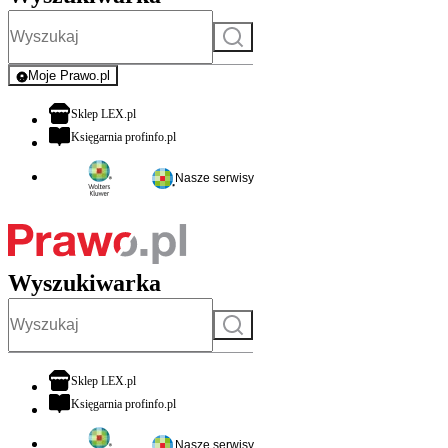
Szukaj
Moje Prawo.pl
- rejestracja i logowanie do serwisu
otwiera się w nowej karcie
Sklep LEX.pl
otwiera się w nowej karcie
Księgarnia profinfo.pl
Nasze serwisy
Wyszukiwarka
Szukaj
otwiera się w nowej karcie
Sklep LEX.pl
otwiera się w nowej karcie
Księgarnia profinfo.pl
Nasze serwisy