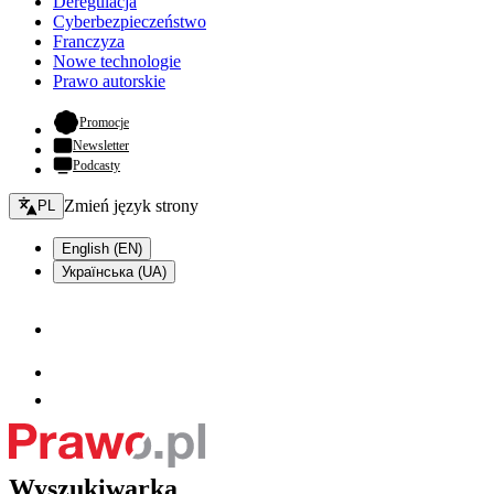
Deregulacja
Cyberbezpieczeństwo
Franczyza
Nowe technologie
Prawo autorskie
- otwiera się w nowej karcie
Promocje
Newsletter
Podcasty
Zmień język - bieżący:
Zmień język strony
PL
English (EN)
Українська (UA)
Wyszukiwarka