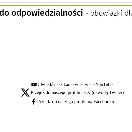
Odwiedź nasz kanał w serwisie YouTube
Youtube - otwiera się w nowej karcie
Przejdź do naszego profilu na X (dawniej Twitter)
X - otwiera się w nowej karcie
Przejdź do naszego profilu na Facebooku
Facebook - otwiera się w nowej karcie