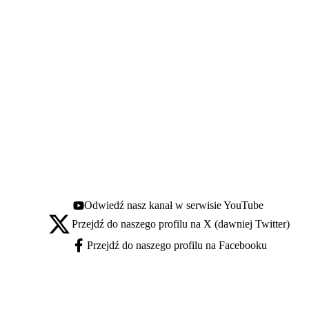
Odwiedź nasz kanał w serwisie YouTube
Youtube - otwiera się w nowej karcie
Przejdź do naszego profilu na X (dawniej Twitter)
X - otwiera się w nowej karcie
Przejdź do naszego profilu na Facebooku
Facebook - otwiera się w nowej karcie