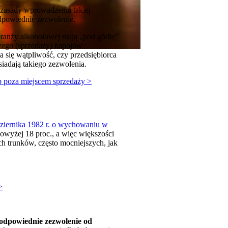
 zasady wprowadzenia takiej
odpowiednie zezwolenie.
 branży alkoholowej mają „pod górkę”
owego (sprzedaży) napojów
się wątpliwość, czy przedsiębiorca
iadają takiego zezwolenia.
b poza miejscem sprzedaży
>
dziernika 1982 r. o wychowaniu w
owyżej 18 proc., a więc większości
h trunków, często mocniejszych, jak
>
odpowiednie zezwolenie od