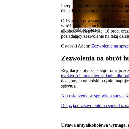
Przepisy regulujące obrót hurtowy n
działalności. Jedną z nich jest wym
Od samego powstania II Rzeczpospoli
w różnych aspektach swojej działaln
Źródło: iStock
alkoholowych powyżej 18 proc. oraz
posiadający zezwolenie na taką dzia
Ostapski Adam:
Zezwolenie na sprz
Zezwolenia na obrót h
Regulacje dotyczące tego rodzaju ze
trzeźwości i przeciwdziałaniu alkoh
dostępnych na polskim rynku napojów
spirytus.
Akt oskarżenia w sprawie o sprzeda
Decyzja o zezwoleniu na sprzedaż 
Ustawa antyalkoholowa wymaga, a