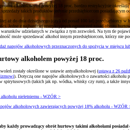
apojami alkoholowymi powyżej 18 proc. bardzo restrykcyjnie określają
óg sprzedaży takich produktów jedynie przedsiębiorcom posiadającym 
tej aż do dnia dzisiejszego (czyli od ponad 100 lat) przedsiębiorcy w
ości. Jedne z najbardziej restrykcyjnych ograniczeń zasad obrotu hurt
 warunków udzielanych w związku z tym zezwoleń. Na tym tle pojawia 
łalność może sprzedawać alkohol innym przedsiębiorcom, którzy nie pos
edaż napojów alkoholowych przeznaczonych do spożycia w miejscu lu
urtowy alkoholem powyżej 18 proc.
zwoleń zostały określone w ustawie antyalkoholowej (
ustawa z 26 paź
olizmowi
). Dotyczą one napojów alkoholowych o zawartości alkoholu p
 spirytusowych (takich jak np. wódka, whisky czy rum), a także innyc
ż alkoholu nieletniemu - WZÓR >
napojów alkoholowych zawierających powyżej 18% alkoholu - WZÓR 
by każdy prowadzący obrót hurtowy takimi alkoholami posiadał 