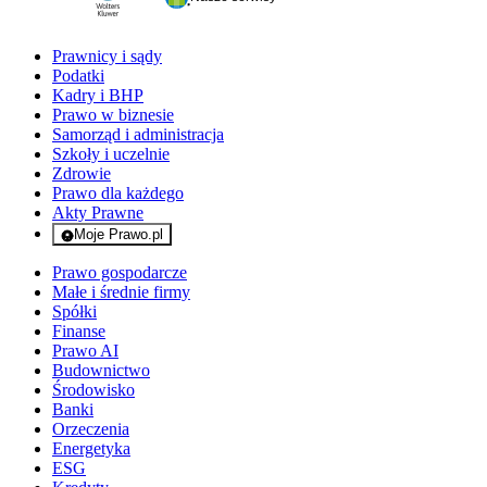
Prawnicy i sądy
Podatki
Kadry i BHP
Prawo w biznesie
Samorząd i administracja
Szkoły i uczelnie
Zdrowie
Prawo dla każdego
Akty Prawne
Moje Prawo.pl
- rejestracja i logowanie do serwisu
Prawo gospodarcze
Małe i średnie firmy
Spółki
Finanse
Prawo AI
Budownictwo
Środowisko
Banki
Orzeczenia
Energetyka
ESG