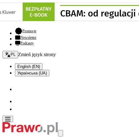
- otwiera się w nowej karcie
Promocje
Newsletter
Podcasty
Zmień język - bieżący:
Zmień język strony
PL
English (EN)
Українська (UA)