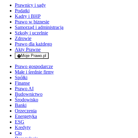
Prawnicy i sądy
Podatki
Kadry i BHP
Prawo w biznesie
Samorząd i administracja
Szkoły i uczelnie
Zdrowie
Prawo dla każdego
Akty Prawne
Moje Prawo.pl
- rejestracja i logowanie do serwisu
Prawo gospodarcze
Małe i średnie firmy
Spółki
Finanse
Prawo AI
Budownictwo
Środowisko
Banki
Orzeczenia
Energetyka
ESG
Kredyty
Cło