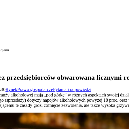
kcjami
ez przedsiębiorców obwarowana licznymi r
:30
Rynek
Prawo gospodarcze
Pytania i odpowiedzi
ranży alkoholowej mają „pod górkę” w różnych aspektach swojej działal
ego (sprzedaży) dotyczy napojów alkoholowych powyżej 18 proc. ora
ającemu te zasady grozi cofnięcie zezwolenia, ale także wysoka grzyw