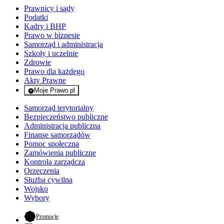
Prawnicy i sądy
Podatki
Kadry i BHP
Prawo w biznesie
Samorząd i administracja
Szkoły i uczelnie
Zdrowie
Prawo dla każdego
Akty Prawne
Moje Prawo.pl
- rejestracja i logowanie do serwisu
Samorząd terytorialny
Bezpieczeństwo publiczne
Administracja publiczna
Finanse samorządów
Pomoc społeczna
Zamówienia publiczne
Kontrola zarządcza
Orzeczenia
Służba cywilna
Wojsko
Wybory
- otwiera się w nowej karcie
Promocje