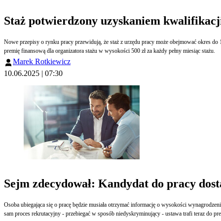
Staż potwierdzony uzyskaniem kwalifikacji
Nowe przepisy o rynku pracy przewidują, że staż z urzędu pracy może obejmować okres do 12 miesięcy wówczas, gdy zakończony będzie potwierdzeniem nabycia wiedzy lub umiejętności prze
premię finansową dla organizatora stażu w wysokości 500 zł za każdy pełny miesiąc stażu.
Marek Rotkiewicz
10.06.2025 | 07:30
Sejm zdecydował: Kandydat do pracy dosta
Osoba ubiegająca się o pracę będzie musiała otrzymać informację o wysokości wynagrodzenia
sam proces rekrutacyjny - przebiegać w sposób niedyskryminujący - ustawa trafi teraz do pr