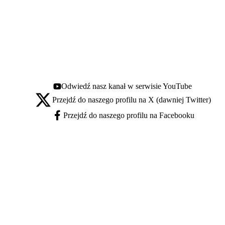
Odwiedź nasz kanał w serwisie YouTube
Youtube - otwiera się w nowej karcie
Przejdź do naszego profilu na X (dawniej Twitter)
X - otwiera się w nowej karcie
Przejdź do naszego profilu na Facebooku
Facebook - otwiera się w nowej karcie