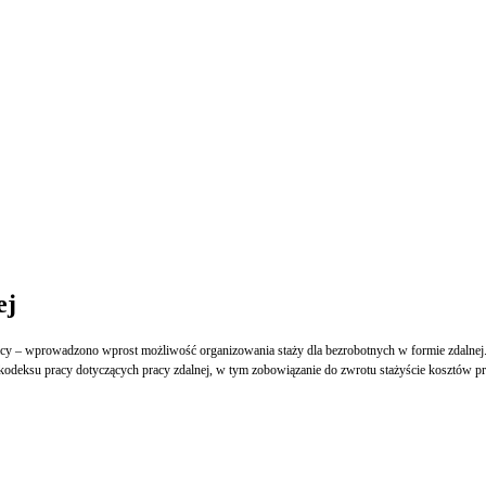
ej
cy – wprowadzono wprost możliwość organizowania staży dla bezrobotnych w formie zdalnej. Mo
 kodeksu pracy dotyczących pracy zdalnej, w tym zobowiązanie do zwrotu stażyście kosztów pr