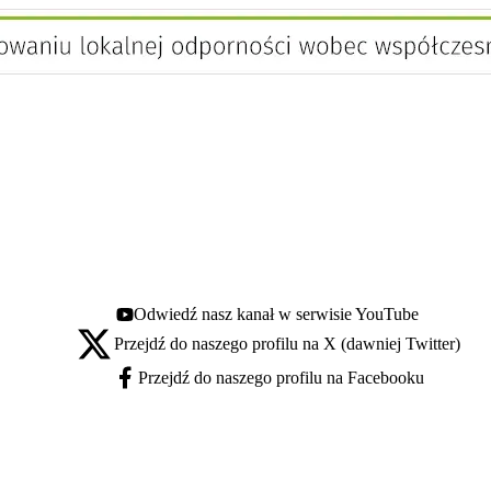
Odwiedź nasz kanał w serwisie YouTube
Youtube - otwiera się w nowej karcie
Przejdź do naszego profilu na X (dawniej Twitter)
X - otwiera się w nowej karcie
Przejdź do naszego profilu na Facebooku
Facebook - otwiera się w nowej karcie