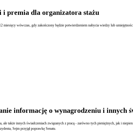
 i premia dla organizatora stażu
prowadzanym przez uprawnioną instytucję. Przy tego rodzaju stażu przewidziano
nie informację o wynagrodzeniu i innych 
, ale także innych świadczeniach związanych z pracą - zarówno tych pieniężnych, jak i niepie
ezydenta, Sejm przyjął poprawkę Senatu.