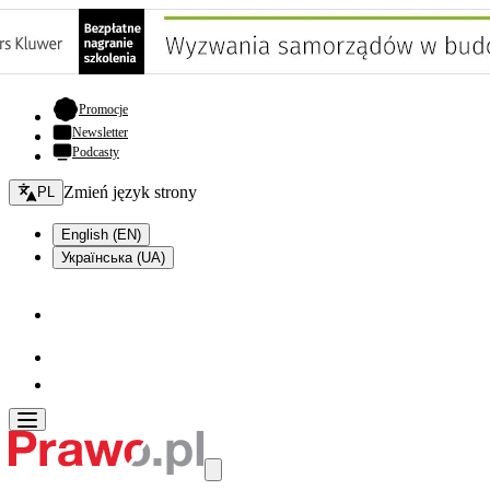
- otwiera się w nowej karcie
Promocje
Newsletter
Podcasty
Zmień język - bieżący:
Zmień język strony
PL
English (EN)
Українська (UA)