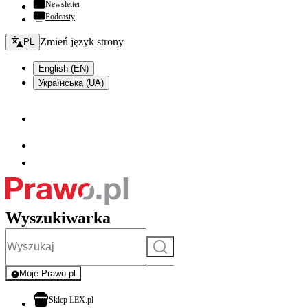
Newsletter
Podcasty
Zmień język - bieżący:
Zmień język strony
PL
English (EN)
Українська (UA)
Wyszukiwarka
Szukaj
Moje Prawo.pl
- rejestracja i logowanie do serwisu
otwiera się w nowej karcie
Sklep LEX.pl