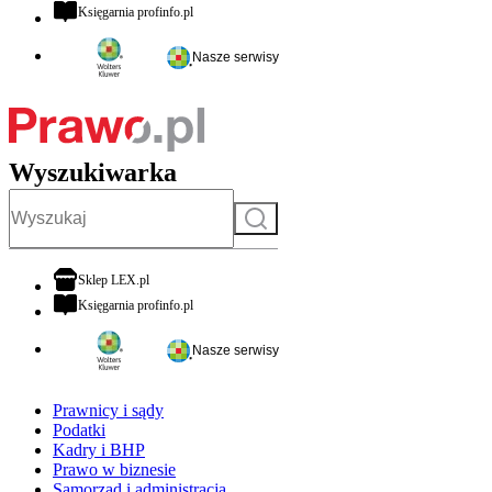
otwiera się w nowej karcie
Księgarnia profinfo.pl
Nasze serwisy
Wyszukiwarka
Szukaj
otwiera się w nowej karcie
Sklep LEX.pl
otwiera się w nowej karcie
Księgarnia profinfo.pl
Nasze serwisy
Prawnicy i sądy
Podatki
Kadry i BHP
Prawo w biznesie
Samorząd i administracja