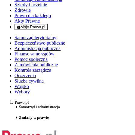
Szkoły i uczelnie
Zdrowie
Prawo dla każdego
Akty Prawne
Moje Prawo.pl
- rejestracja i logowanie do serwisu
Samorząd terytorialny
Bezpieczeństwo publiczne
Administracja publiczna
Finanse samorządów
Pomoc społeczna
Zamówienia publiczne
Kontrola zarządcza
Orzeczenia
Służba cywilna
Wojsko
Wybory
Prawo.pl
Samorząd i administracja
Zmiany w prawie