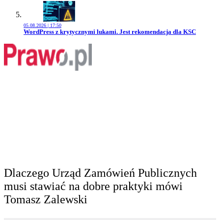
05.08.2026 | 17:50
Przejdź do artykułu:
WordPress z krytycznymi lukami. Jest rekomendacja dla KSC
Dlaczego Urząd Zamówień Publicznych
musi stawiać na dobre praktyki mówi
Tomasz Zalewski