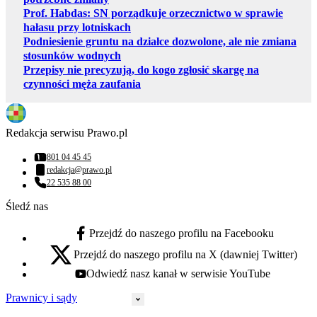
Prof. Habdas: SN porządkuje orzecznictwo w sprawie
hałasu przy lotniskach
Podniesienie gruntu na działce dozwolone, ale nie zmiana
stosunków wodnych
Przepisy nie precyzują, do kogo zgłosić skargę na
czynności męża zaufania
Redakcja serwisu Prawo.pl
801 04 45 45
Numer telefonu:
redakcja@prawo.pl
Adres email:
22 535 88 00
Numer telefonu:
Śledź nas
Przejdź do naszego profilu na Facebooku
facebook - otwiera się w nowej karcie
Przejdź do naszego profilu na X (dawniej Twitter)
x - otwiera się w nowej karcie
Odwiedź nasz kanał w serwisie YouTube
youtube - otwiera się w nowej karcie
Prawnicy i sądy