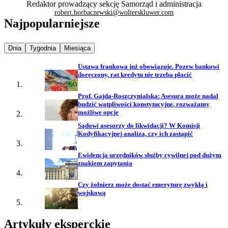
Redaktor prowadzący sekcję Samorząd i administracja
robert.horbaczewski@wolterskluwer.com
Najpopularniejsze
Najpopularniejsze wiadomości z
Najpopularniejsze wiadomości z
Najpopularniejsze wiadomości z
Dnia
Tygodnia
Miesiąca
Ustawa frankowa już obowiązuje. Pozew bankowi
doręczony, rat kredytu nie trzeba płacić
Prof. Gajda-Roszczynialska: Asesura może nadal
budzić wątpliwości konstytucyjne, rozważamy
możliwe opcje
Sądowi asesorzy do likwidacji? W Komisji
Kodyfikacyjnej analiza, czy ich zastąpić
Ewidencja urzędników służby cywilnej pod dużym
znakiem zapytania
Czy żołnierz może dostać emeryturę zwykłą i
wojskową
Artykuły eksperckie