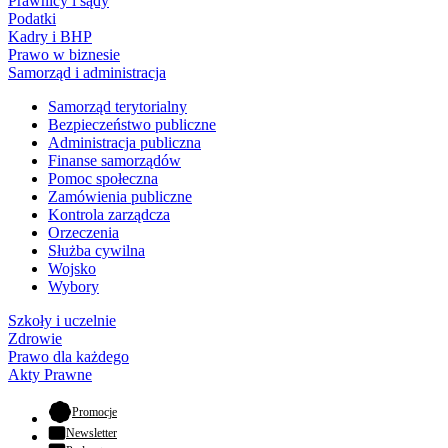
Prawnicy i sądy
Podatki
Kadry i BHP
Prawo w biznesie
Samorząd i administracja
Samorząd terytorialny
Bezpieczeństwo publiczne
Administracja publiczna
Finanse samorządów
Pomoc społeczna
Zamówienia publiczne
Kontrola zarządcza
Orzeczenia
Służba cywilna
Wojsko
Wybory
Szkoły i uczelnie
Zdrowie
Prawo dla każdego
Akty Prawne
- otwiera się w nowej karcie
Promocje
Newsletter