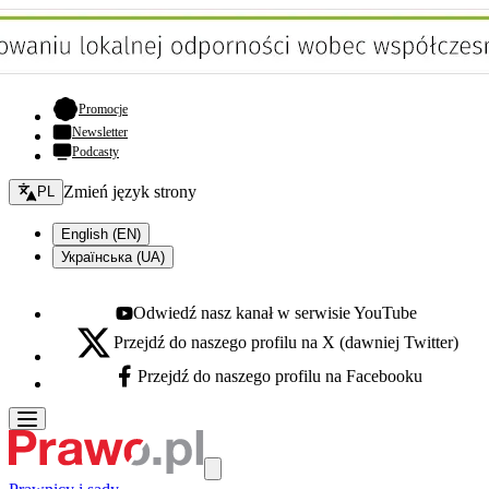
- otwiera się w nowej karcie
Promocje
Newsletter
Podcasty
Zmień język - bieżący:
Zmień język strony
PL
English (EN)
Українська (UA)
Odwiedź nasz kanał w serwisie YouTube
Youtube - otwiera się w nowej karcie
Przejdź do naszego profilu na X (dawniej Twitter)
X - otwiera się w nowej karcie
Przejdź do naszego profilu na Facebooku
Facebook - otwiera się w nowej karcie