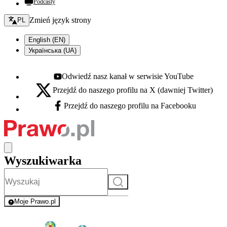
Podcasty
Zmień język - bieżący:
Zmień język strony
PL
English (EN)
Українська (UA)
Odwiedź nasz kanał w serwisie YouTube
Youtube - otwiera się w nowej karcie
Przejdź do naszego profilu na X (dawniej Twitter)
X - otwiera się w nowej karcie
Przejdź do naszego profilu na Facebooku
Facebook - otwiera się w nowej karcie
Wyszukiwarka
Szukaj
Moje Prawo.pl
- rejestracja i logowanie do serwisu