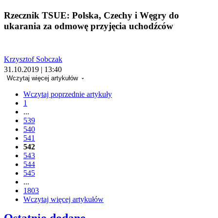
Rzecznik TSUE: Polska, Czechy i Węgry do
ukarania za odmowę przyjęcia uchodźców
Krzysztof Sobczak
31.10.2019 | 13:40
Wczytaj więcej artykułów
Wczytaj poprzednie artykuły
1
...
539
540
541
542
543
544
545
...
1803
Wczytaj więcej artykułów
Ostatnio dodane