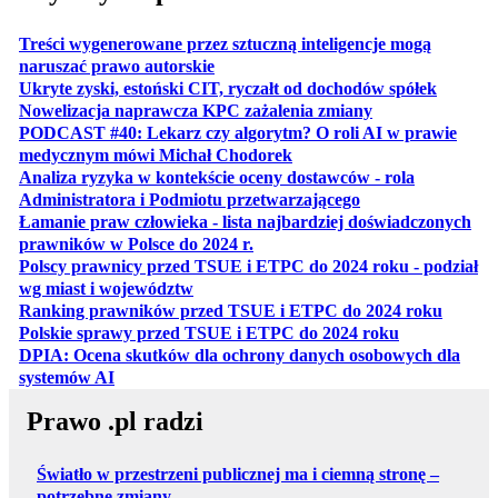
Treści wygenerowane przez sztuczną inteligencje mogą
otwiera się w nowej karcie
naruszać prawo autorskie
otwiera 
Ukryte zyski, estoński CIT, ryczałt od dochodów spółek
otwiera się w no
Nowelizacja naprawcza KPC zażalenia zmiany
PODCAST #40: Lekarz czy algorytm? O roli AI w prawie
otwiera się w nowej karcie
medycznym mówi Michał Chodorek
Analiza ryzyka w kontekście oceny dostawców - rola
otwiera się w nowe
Administratora i Podmiotu przetwarzającego
Łamanie praw człowieka - lista najbardziej doświadczonych
otwiera się w nowej karcie
prawników w Polsce do 2024 r.
Polscy prawnicy przed TSUE i ETPC do 2024 roku - podział
otwiera się w nowej karcie
wg miast i województw
otwiera
Ranking prawników przed TSUE i ETPC do 2024 roku
otwiera się w
Polskie sprawy przed TSUE i ETPC do 2024 roku
DPIA: Ocena skutków dla ochrony danych osobowych dla
otwiera się w nowej karcie
systemów AI
Prawo .pl radzi
Światło w przestrzeni publicznej ma i ciemną stronę –
potrzebne zmiany