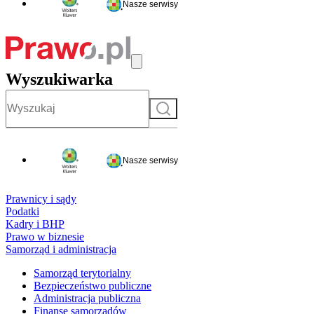
Nasze serwisy
Wyszukiwarka
Szukaj
Nasze serwisy
Prawnicy i sądy
Podatki
Kadry i BHP
Prawo w biznesie
Samorząd i administracja
Samorząd terytorialny
Bezpieczeństwo publiczne
Administracja publiczna
Finanse samorządów