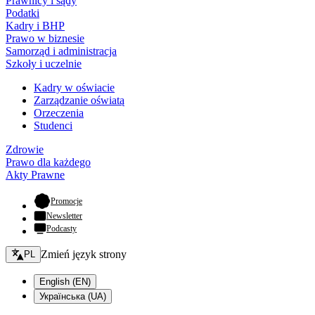
Prawnicy i sądy
Podatki
Kadry i BHP
Prawo w biznesie
Samorząd i administracja
Szkoły i uczelnie
Kadry w oświacie
Zarządzanie oświatą
Orzeczenia
Studenci
Zdrowie
Prawo dla każdego
Akty Prawne
- otwiera się w nowej karcie
Promocje
Newsletter
Podcasty
Zmień język - bieżący:
Zmień język strony
PL
English (EN)
Українська (UA)