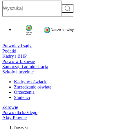
Szukaj
Nasze serwisy
Prawnicy i sądy
Podatki
Kadry i BHP
Prawo w biznesie
Samorząd i administracja
Szkoły i uczelnie
Kadry w oświacie
Zarządzanie oświatą
Orzeczenia
Studenci
Zdrowie
Prawo dla każdego
Akty Prawne
Prawo.pl