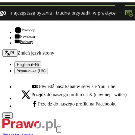
- otwiera się w nowej karcie
Promocje
Newsletter
Podcasty
Zmień język - bieżący:
Zmień język strony
PL
English (EN)
Українська (UA)
Odwiedź nasz kanał w serwisie YouTube
Youtube - otwiera się w nowej karcie
Przejdź do naszego profilu na X (dawniej Twitter)
X - otwiera się w nowej karcie
Przejdź do naszego profilu na Facebooku
Facebook - otwiera się w nowej karcie