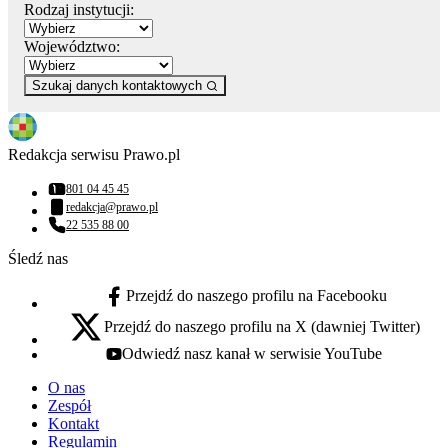
Rodzaj instytucji:
Województwo:
Szukaj danych kontaktowych
Redakcja serwisu Prawo.pl
801 04 45 45
Numer telefonu:
redakcja@prawo.pl
Adres email:
22 535 88 00
Numer telefonu:
Śledź nas
Przejdź do naszego profilu na Facebooku
facebook - otwiera się w nowej karcie
Przejdź do naszego profilu na X (dawniej Twitter)
x - otwiera się w nowej karcie
Odwiedź nasz kanał w serwisie YouTube
youtube - otwiera się w nowej karcie
O nas
Zespół
Kontakt
Regulamin