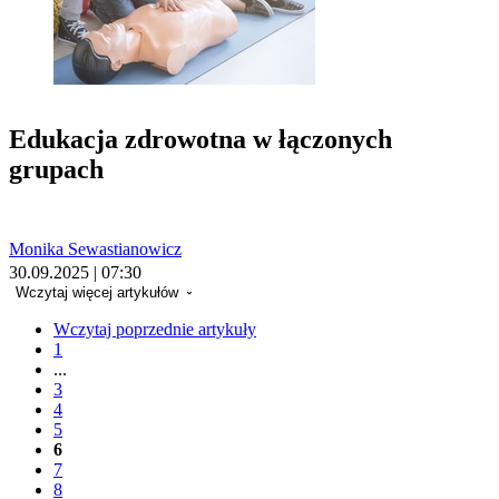
Edukacja zdrowotna w łączonych
grupach
Monika Sewastianowicz
30.09.2025 | 07:30
Wczytaj więcej artykułów
Wczytaj poprzednie artykuły
1
...
3
4
5
6
7
8