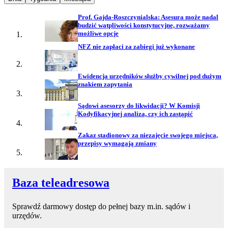
Prof. Gajda-Roszczynialska: Asesura może nadal
budzić wątpliwości konstytucyjne, rozważamy
możliwe opcje
NFZ nie zapłaci za zabiegi już wykonane
Ewidencja urzędników służby cywilnej pod dużym
znakiem zapytania
Sądowi asesorzy do likwidacji? W Komisji
Kodyfikacyjnej analiza, czy ich zastąpić
Zakaz stadionowy za niezajęcie swojego miejsca,
przepisy wymagają zmiany
Baza teleadresowa
Sprawdź darmowy dostęp do pełnej bazy m.in. sądów i
urzędów.