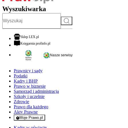
Wyszukiwarka
Szukaj
otwiera się w nowej karcie
Sklep LEX.pl
otwiera się w nowej karcie
Księgarnia profinfo.pl
Nasze serwisy
Prawnicy i sądy
Podatki
Kadry i BHP
Prawo w biznesie
Samorząd i administracja
Szkoły i uczelnie
Zdrowie
Prawo dla każdego
Akty Prawne
Moje Prawo.pl
- rejestracja i logowanie do serwisu
Kadry w oświacie