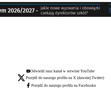
Odwiedź nasz kanał w serwisie YouTube
Youtube - otwiera się w nowej karcie
Przejdź do naszego profilu na X (dawniej Twitter)
X - otwiera się w nowej karcie
Przejdź do naszego profilu na Facebooku
Facebook - otwiera się w nowej karcie