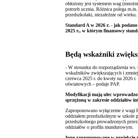
obłożony jest systemem wag (mnożn
potrzeb ucznia. Różnica polega m.in
przedszkolaki, niezależnie od wieku.
Standard A w 2026 r. - jak podano 
2025 r., w którym finansowy standar
Będą wskaźniki zwiększ
- W stosunku do rozporządzenia ws.
wskaźników zwiększających i zmniejs
czerwca 2025 r. do kwoty na 2026 r
oświatowych – podaje PAP.
Modyfikacji mają ulec wprowadzon
sprzężoną w zakresie oddziałów in
Zaproponowano wyłączenie z wagi P-
oddziałem przedszkolnym w szkole 
przedszkolnego prowadzonych przez 
oddziałów o profilu mundurowym.
Inne zaproponowane w projekcie z