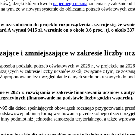
ików), dzięki którym kwota
na jednego ucznia
zmienia się zależnie od t
. na tym, że w nowym systemie do obliczania potrzeb oświatowych zos
w uzasadnieniu do projektu rozporządzenia - szacuje się, że wynie
d A wynosi 9415 zł, wzrośnie on o około 3,6 proc., tj. o około 337 
ające i zmniejszające w zakresie liczby uc
 sposobu podziału potrzeb oświatowych w 2025 r., w projekcie na 20
zających w zakresie liczby uczniów szkół, związane z tym, że zostan
. Zaproponowano też uwzględnianie danych średniookresowych do podz
e w 2025 r. rozwiązania w zakresie finansowania uczniów z auty
tegracyjnych (finansowanie na podstawie liczby godzin wsparcia).
95 dla dzieci spełniających obowiązek rocznego przygotowania przed
podstawowej lub inną formą wychowania przedszkolnego dzieci przyj
inny podmiot niż jednostka samorządu terytorialnego, a także wprow
miany to: aktualizacja zawodów w wagach dotyczących szkół pro