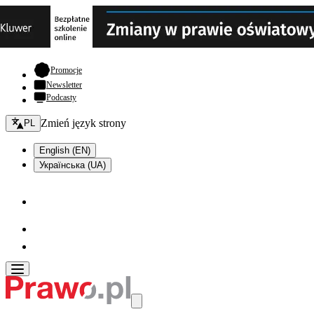
- otwiera się w nowej karcie
Promocje
Newsletter
Podcasty
Zmień język - bieżący:
Zmień język strony
PL
English (EN)
Українська (UA)