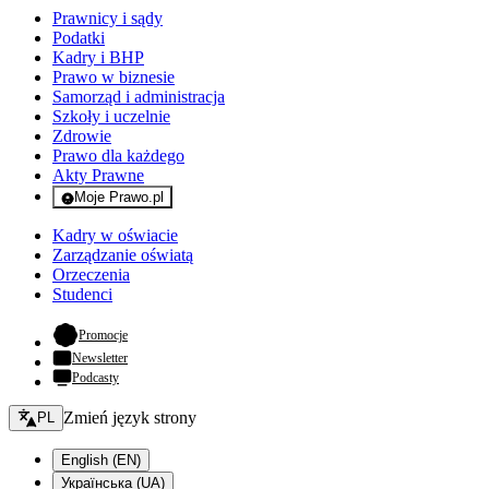
Prawnicy i sądy
Podatki
Kadry i BHP
Prawo w biznesie
Samorząd i administracja
Szkoły i uczelnie
Zdrowie
Prawo dla każdego
Akty Prawne
Moje Prawo.pl
- rejestracja i logowanie do serwisu
Kadry w oświacie
Zarządzanie oświatą
Orzeczenia
Studenci
- otwiera się w nowej karcie
Promocje
Newsletter
Podcasty
Zmień język - bieżący:
Zmień język strony
PL
English (EN)
Українська (UA)