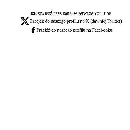
Odwiedź nasz kanał w serwisie YouTube
Youtube - otwiera się w nowej karcie
Przejdź do naszego profilu na X (dawniej Twitter)
X - otwiera się w nowej karcie
Przejdź do naszego profilu na Facebooku
Facebook - otwiera się w nowej karcie