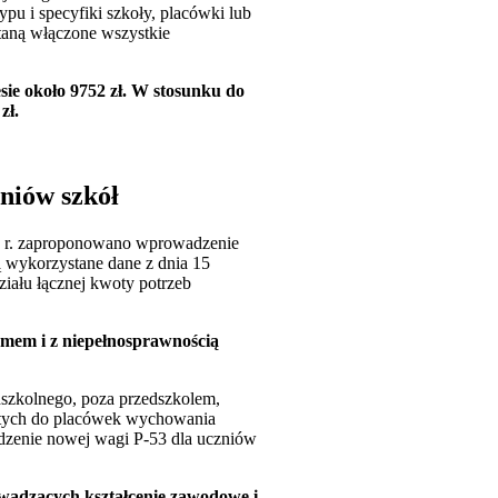
ypu i specyfiki szkoły, placówki lub
taną włączone wszystkie
sie około 9752 zł. W stosunku do
zł.
zniów szkół
26 r. zaproponowano wprowadzenie
ą wykorzystane dane z dnia 15
iału łącznej kwoty potrzeb
zmem i z niepełnosprawnością
szkolnego, poza przedszkolem,
ętych do placówek wychowania
adzenie nowej wagi P-53 dla uczniów
wadzących kształcenie zawodowe i