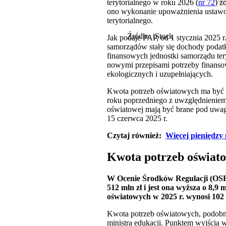
terytorialnego w roku 2026 (
nr 72
) z
ono wykonanie upoważnienia ustawow
terytorialnego.
Źródło: iStock
Jak podaje PAP, od 1 stycznia 2025
samorządów stały się dochody podat
finansowych jednostki samorządu ter
nowymi przepisami potrzeby finanso
ekologicznych i uzupełniających.
Kwota potrzeb oświatowych ma być u
roku poprzedniego z uwzględnieniem
oświatowej mają być brane pod uwagę
15 czerwca 2025 r.
Czytaj również:
Więcej pieniędzy 
Kwota potrzeb oświat
W Ocenie Środków Regulacji (OSR)
512 mln zł i jest ona wyższa o 8,9
oświatowych w 2025 r. wynosi 102 
Kwota potrzeb oświatowych, podobni
ministra edukacji. Punktem wyjścia w