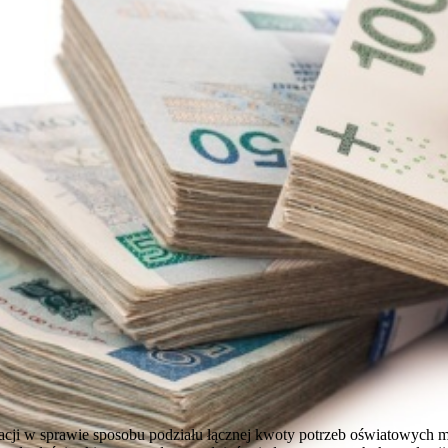
kacji w sprawie sposobu podziału łącznej kwoty potrzeb oświatowych 