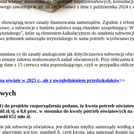
ostał właśnie skierowany do uzgodnień międzyresortowych, konsultacji
ego zawartego w art. 26 ust. 6 ustawy z dnia 1 października 2024 r.
 r. obowiązują nowe zasady finansowania samorządów. Zgodnie z re
kowe, a subwencje z budżetu państwa mają charakter uzupełniający. 
ytorialnego”, które są elementem kalkulacyjnym do ustalenia subwencj
we jednostek samorządu terytorialnego to suma potrzeb: wyrównawcz
stalana co do zasady analogicznie jak dotychczasowa subwencja oświ
 zmiany zakresu realizowanych zadań oświatowych. Przy obliczaniu 
 dane z 15 czerwca roku poprzedzającego, czyli w przypadku oblicze
na oświatę w 2025 r., ale z uwzględnieniem przedszkolaków
>>
owych
 do projektu rozporządzenia podano, że kwota potrzeb oświatowy
 mld zł, tj. o 8,6 proc. w stosunku do kwoty potrzeb oświatowych n
mld 652 mln zł.
e jak subwencja oświatowa, jest dzielona między samorządy według a
 algorytmie jest tzw. standard A, czyli kwota, jaką samorząd dostaje na