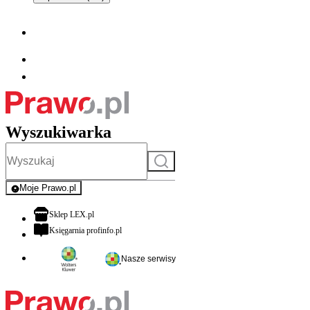
Wyszukiwarka
Szukaj
Moje Prawo.pl
- rejestracja i logowanie do serwisu
otwiera się w nowej karcie
Sklep LEX.pl
otwiera się w nowej karcie
Księgarnia profinfo.pl
Nasze serwisy