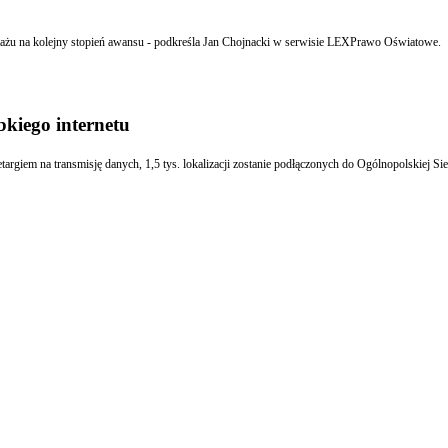
 stażu na kolejny stopień awansu - podkreśla Jan Chojnacki w serwisie LEXPrawo Oświatowe.
bkiego internetu
argiem na transmisję danych, 1,5 tys. lokalizacji zostanie podłączonych do Ogólnopolskiej Si