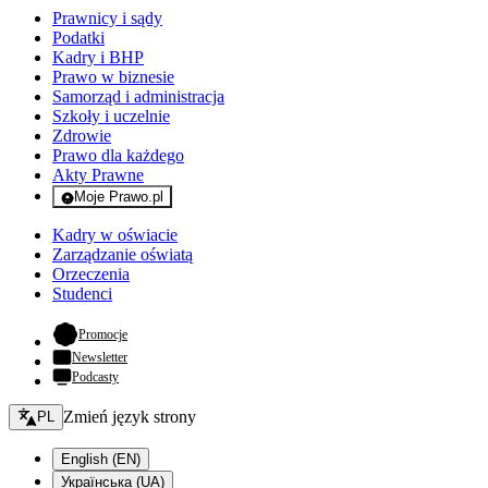
Prawnicy i sądy
Podatki
Kadry i BHP
Prawo w biznesie
Samorząd i administracja
Szkoły i uczelnie
Zdrowie
Prawo dla każdego
Akty Prawne
Moje Prawo.pl
- rejestracja i logowanie do serwisu
Kadry w oświacie
Zarządzanie oświatą
Orzeczenia
Studenci
- otwiera się w nowej karcie
Promocje
Newsletter
Podcasty
Zmień język - bieżący:
Zmień język strony
PL
English (EN)
Українська (UA)