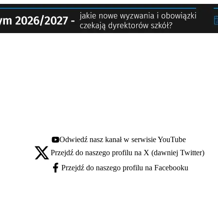
Odwiedź nasz kanał w serwisie YouTube
Youtube - otwiera się w nowej karcie
Przejdź do naszego profilu na X (dawniej Twitter)
X - otwiera się w nowej karcie
Przejdź do naszego profilu na Facebooku
Facebook - otwiera się w nowej karcie