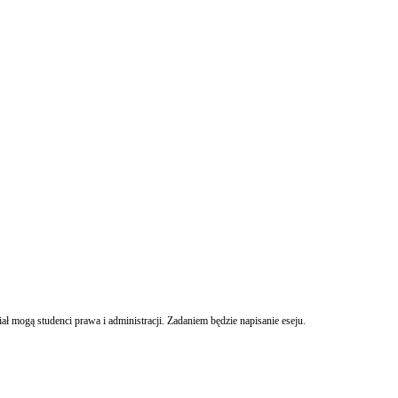
Generalny Inspektor Ochrony Danych Osobowych organizuje konkurs, w którym wziąć udział mogą studenci prawa i administracji. Zadaniem będzie napisanie eseju.