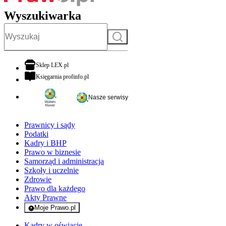
Wyszukiwarka
Szukaj
otwiera się w nowej karcie
Sklep LEX.pl
otwiera się w nowej karcie
Księgarnia profinfo.pl
Nasze serwisy
Prawnicy i sądy
Podatki
Kadry i BHP
Prawo w biznesie
Samorząd i administracja
Szkoły i uczelnie
Zdrowie
Prawo dla każdego
Akty Prawne
Moje Prawo.pl
- rejestracja i logowanie do serwisu
Kadry w oświacie