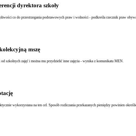
rencji dyrektora szkoły
liwości co do przestrzegania podstawowych praw i wolności - podkreśla rzecznik praw obywa
ekolekcyjną mszę
i od szkolnych zajęć i można mu przydzielić inne zajęcia - wynika z komunikatu MEN.
tację
aktycznie wykorzystana na ten cel. Sposób rozliczania przekazanych pieniędzy powinien okreś