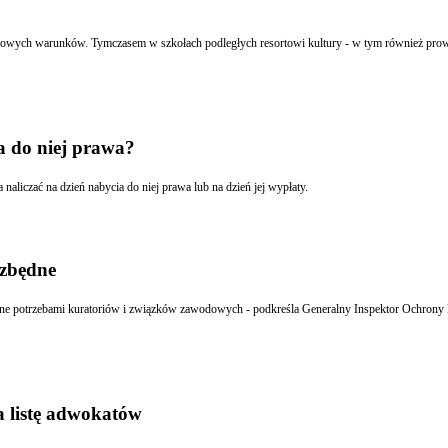
tkowych warunków. Tymczasem w szkołach podległych resortowi kultury - w tym również prowa
a do niej prawa?
Nagrodę jubileuszową powinno wypłacać się jednorazowo z dołu w ostatnim dniu miesiąca, a naliczać na dzień nabycia do niej prawa lub na dzień jej wypłaty.
ezbędne
ione potrzebami kuratoriów i związków zawodowych - podkreśla Generalny Inspektor Ochro
a listę adwokatów