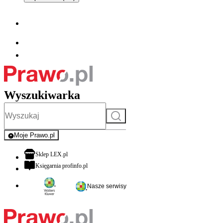
Wyszukiwarka
Szukaj
Moje Prawo.pl
- rejestracja i logowanie do serwisu
otwiera się w nowej karcie
Sklep LEX.pl
otwiera się w nowej karcie
Księgarnia profinfo.pl
Nasze serwisy