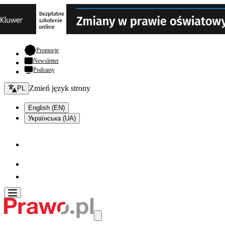
- otwiera się w nowej karcie
Promocje
Newsletter
Podcasty
Zmień język - bieżący:
Zmień język strony
PL
English (EN)
Українська (UA)