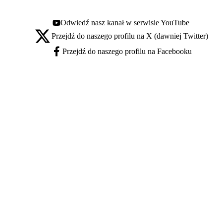
Odwiedź nasz kanał w serwisie YouTube
Youtube - otwiera się w nowej karcie
Przejdź do naszego profilu na X (dawniej Twitter)
X - otwiera się w nowej karcie
Przejdź do naszego profilu na Facebooku
Facebook - otwiera się w nowej karcie