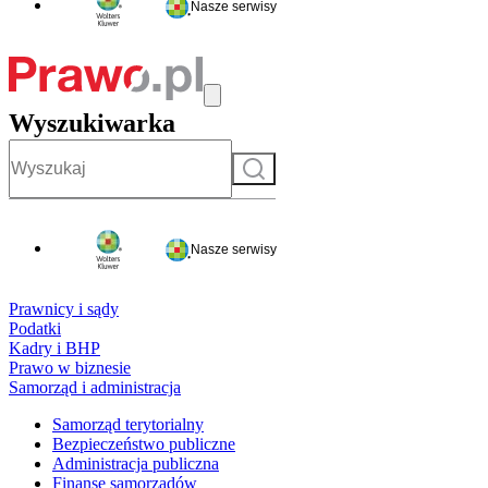
Nasze serwisy
Wyszukiwarka
Szukaj
Nasze serwisy
Prawnicy i sądy
Podatki
Kadry i BHP
Prawo w biznesie
Samorząd i administracja
Samorząd terytorialny
Bezpieczeństwo publiczne
Administracja publiczna
Finanse samorządów