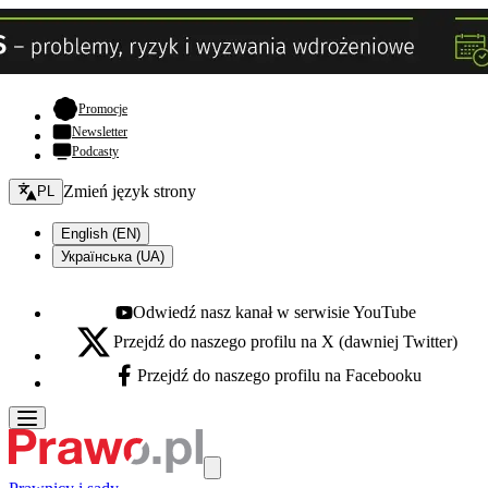
- otwiera się w nowej karcie
Promocje
Newsletter
Podcasty
Zmień język - bieżący:
Zmień język strony
PL
English (EN)
Українська (UA)
Odwiedź nasz kanał w serwisie YouTube
Youtube - otwiera się w nowej karcie
Przejdź do naszego profilu na X (dawniej Twitter)
X - otwiera się w nowej karcie
Przejdź do naszego profilu na Facebooku
Facebook - otwiera się w nowej karcie