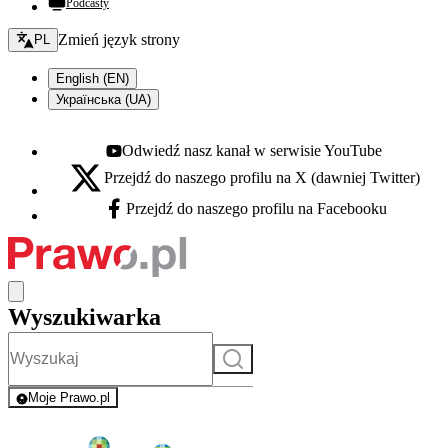
Podcasty
Zmień język - bieżący:
Zmień język strony
PL
English (EN)
Українська (UA)
Odwiedź nasz kanał w serwisie YouTube
Youtube - otwiera się w nowej karcie
Przejdź do naszego profilu na X (dawniej Twitter)
X - otwiera się w nowej karcie
Przejdź do naszego profilu na Facebooku
Facebook - otwiera się w nowej karcie
Wyszukiwarka
Szukaj
Moje Prawo.pl
- rejestracja i logowanie do serwisu