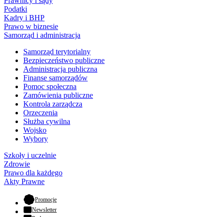
Prawnicy i sądy
Podatki
Kadry i BHP
Prawo w biznesie
Samorząd i administracja
Samorząd terytorialny
Bezpieczeństwo publiczne
Administracja publiczna
Finanse samorządów
Pomoc społeczna
Zamówienia publiczne
Kontrola zarządcza
Orzeczenia
Służba cywilna
Wojsko
Wybory
Szkoły i uczelnie
Zdrowie
Prawo dla każdego
Akty Prawne
- otwiera się w nowej karcie
Promocje
Newsletter