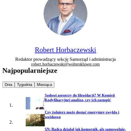
Robert Horbaczewski
Redaktor prowadzący sekcję Samorząd i administracja
robert.horbaczewski@wolterskluwer.com
Najpopularniejsze
Najpopularniejsze wiadomości z
Najpopularniejsze wiadomości z
Najpopularniejsze wiadomości z
Dnia
Tygodnia
Miesiąca
Sądowi asesorzy do likwidacji? W Komisji
Kodyfikacyjnej analiza, czy ich zastąpić
Czy żołnierz może dostać emeryturę zwykłą i
wojskową
SN: Radca działał jak komornik, ale samowolnie.