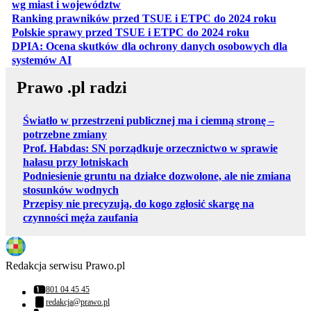
otwiera się w nowej karcie
wg miast i województw
otwiera
Ranking prawników przed TSUE i ETPC do 2024 roku
otwiera się w
Polskie sprawy przed TSUE i ETPC do 2024 roku
DPIA: Ocena skutków dla ochrony danych osobowych dla
otwiera się w nowej karcie
systemów AI
Prawo .pl radzi
Światło w przestrzeni publicznej ma i ciemną stronę –
potrzebne zmiany
Prof. Habdas: SN porządkuje orzecznictwo w sprawie
hałasu przy lotniskach
Podniesienie gruntu na działce dozwolone, ale nie zmiana
stosunków wodnych
Przepisy nie precyzują, do kogo zgłosić skargę na
czynności męża zaufania
Redakcja serwisu Prawo.pl
801 04 45 45
Numer telefonu:
redakcja@prawo.pl
Adres email: