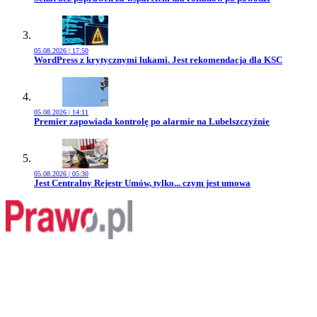
05.08.2026 | 17:50
Przejdź do artykułu:
WordPress z krytycznymi lukami. Jest rekomendacja dla KSC
05.08.2026 | 14:11
Przejdź do artykułu:
Premier zapowiada kontrolę po alarmie na Lubelszczyźnie
05.08.2026 | 05:30
Przejdź do artykułu:
Jest Centralny Rejestr Umów, tylko... czym jest umowa