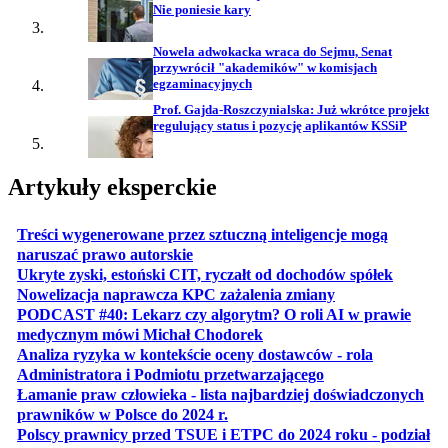
Nie poniesie kary
Nowela adwokacka wraca do Sejmu, Senat
przywrócił "akademików" w komisjach
egzaminacyjnych
Prof. Gajda-Roszczynialska: Już wkrótce projekt
regulujący status i pozycję aplikantów KSSiP
Artykuły eksperckie
Treści wygenerowane przez sztuczną inteligencje mogą
otwiera się w nowej karcie
naruszać prawo autorskie
otwiera 
Ukryte zyski, estoński CIT, ryczałt od dochodów spółek
otwiera się w no
Nowelizacja naprawcza KPC zażalenia zmiany
PODCAST #40: Lekarz czy algorytm? O roli AI w prawie
otwiera się w nowej karcie
medycznym mówi Michał Chodorek
Analiza ryzyka w kontekście oceny dostawców - rola
otwiera się w nowe
Administratora i Podmiotu przetwarzającego
Łamanie praw człowieka - lista najbardziej doświadczonych
otwiera się w nowej karcie
prawników w Polsce do 2024 r.
Polscy prawnicy przed TSUE i ETPC do 2024 roku - podział