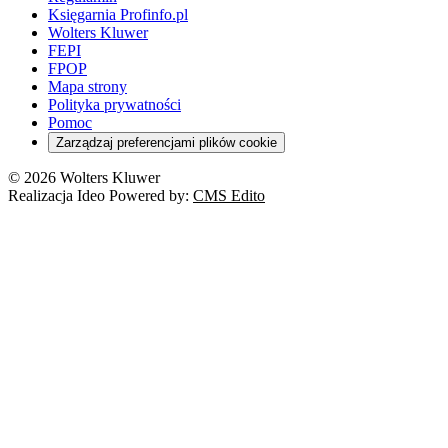
Orzeczenia
KSeF
Domowe finanse
Księgarnia Profinfo.pl
Orzeczenia
Orzeczenia
Służba cywilna
Nowe uprawnienia PIP
Emerytury i renty
Wolters Kluwer
Energetyka
Wojsko
Pacjent
FEPI
ESG
Wybory
Szkoła i uczeń
FPOP
Kredyty
Turystyka
Mapa strony
Cło
Orzeczenia
Polityka prywatności
Deregulacja
RODO
Pomoc
Cyberbezpieczeństwo
Zarządzaj preferencjami plików cookie
Franczyza
Nowe technologie
© 2026 Wolters Kluwer
Prawo autorskie
Realizacja Ideo Powered by:
CMS Edito