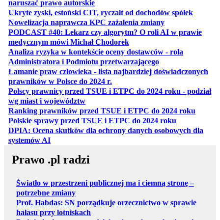
otwiera się w nowej karcie
naruszać prawo autorskie
otwiera 
Ukryte zyski, estoński CIT, ryczałt od dochodów spółek
otwiera się w no
Nowelizacja naprawcza KPC zażalenia zmiany
PODCAST #40: Lekarz czy algorytm? O roli AI w prawie
otwiera się w nowej karcie
medycznym mówi Michał Chodorek
Analiza ryzyka w kontekście oceny dostawców - rola
otwiera się w nowe
Administratora i Podmiotu przetwarzającego
Łamanie praw człowieka - lista najbardziej doświadczonych
otwiera się w nowej karcie
prawników w Polsce do 2024 r.
Polscy prawnicy przed TSUE i ETPC do 2024 roku - podział
otwiera się w nowej karcie
wg miast i województw
otwiera
Ranking prawników przed TSUE i ETPC do 2024 roku
otwiera się w
Polskie sprawy przed TSUE i ETPC do 2024 roku
DPIA: Ocena skutków dla ochrony danych osobowych dla
otwiera się w nowej karcie
systemów AI
Prawo .pl radzi
Światło w przestrzeni publicznej ma i ciemną stronę –
potrzebne zmiany
Prof. Habdas: SN porządkuje orzecznictwo w sprawie
hałasu przy lotniskach