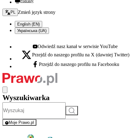
Podcasty
Zmień język - bieżący:
Zmień język strony
PL
English (EN)
Українська (UA)
Odwiedź nasz kanał w serwisie YouTube
Youtube - otwiera się w nowej karcie
Przejdź do naszego profilu na X (dawniej Twitter)
X - otwiera się w nowej karcie
Przejdź do naszego profilu na Facebooku
Facebook - otwiera się w nowej karcie
Wyszukiwarka
Szukaj
Moje Prawo.pl
- rejestracja i logowanie do serwisu