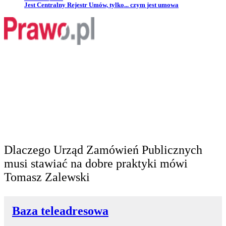
Przejdź do artykułu:
Jest Centralny Rejestr Umów, tylko... czym jest umowa
Dlaczego Urząd Zamówień Publicznych
musi stawiać na dobre praktyki mówi
Tomasz Zalewski
Baza teleadresowa