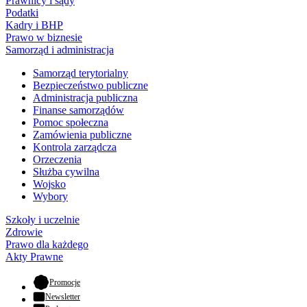
Prawnicy i sądy
Podatki
Kadry i BHP
Prawo w biznesie
Samorząd i administracja
Samorząd terytorialny
Bezpieczeństwo publiczne
Administracja publiczna
Finanse samorządów
Pomoc społeczna
Zamówienia publiczne
Kontrola zarządcza
Orzeczenia
Służba cywilna
Wojsko
Wybory
Szkoły i uczelnie
Zdrowie
Prawo dla każdego
Akty Prawne
- otwiera się w nowej karcie
Promocje
Newsletter