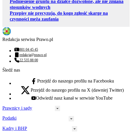
Podniesienie gruntu na działce dozwolone, ale nie zmiana
stosunków wodnych
Przepisy nie precyzują, do kogo zgłosić skargę na
czynności męża zaufania
Redakcja serwisu Prawo.pl
801 04 45 45
Numer telefonu:
redakcja@prawo.pl
Adres email:
22 535 88 00
Numer telefonu:
Śledź nas
Przejdź do naszego profilu na Facebooku
facebook - otwiera się w nowej karcie
Przejdź do naszego profilu na X (dawniej Twitter)
x - otwiera się w nowej karcie
Odwiedź nasz kanał w serwisie YouTube
youtube - otwiera się w nowej karcie
Prawnicy i sądy
Podatki
Wymiar sprawiedliwości
Prawnicy
Kadry i BHP