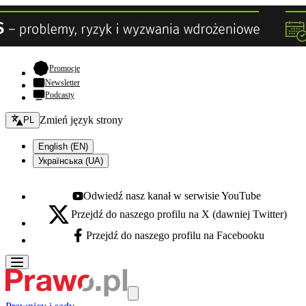
- otwiera się w nowej karcie
Promocje
Newsletter
Podcasty
Zmień język - bieżący:
Zmień język strony
PL
English (EN)
Українська (UA)
Odwiedź nasz kanał w serwisie YouTube
Youtube - otwiera się w nowej karcie
Przejdź do naszego profilu na X (dawniej Twitter)
X - otwiera się w nowej karcie
Przejdź do naszego profilu na Facebooku
Facebook - otwiera się w nowej karcie