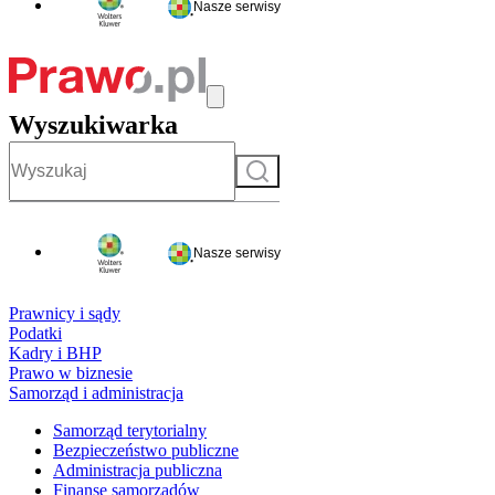
Nasze serwisy
Wyszukiwarka
Szukaj
Nasze serwisy
Prawnicy i sądy
Podatki
Kadry i BHP
Prawo w biznesie
Samorząd i administracja
Samorząd terytorialny
Bezpieczeństwo publiczne
Administracja publiczna
Finanse samorządów