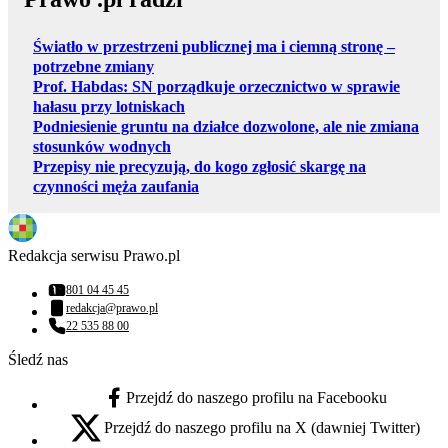
Światło w przestrzeni publicznej ma i ciemną stronę –
potrzebne zmiany
Prof. Habdas: SN porządkuje orzecznictwo w sprawie
hałasu przy lotniskach
Podniesienie gruntu na działce dozwolone, ale nie zmiana
stosunków wodnych
Przepisy nie precyzują, do kogo zgłosić skargę na
czynności męża zaufania
Redakcja serwisu Prawo.pl
801 04 45 45
Numer telefonu:
redakcja@prawo.pl
Adres email:
22 535 88 00
Numer telefonu:
Śledź nas
Przejdź do naszego profilu na Facebooku
facebook - otwiera się w nowej karcie
Przejdź do naszego profilu na X (dawniej Twitter)
x - otwiera się w nowej karcie