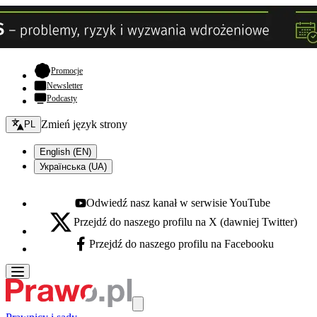
- otwiera się w nowej karcie
Promocje
Newsletter
Podcasty
Zmień język - bieżący:
Zmień język strony
PL
English (EN)
Українська (UA)
Odwiedź nasz kanał w serwisie YouTube
Youtube - otwiera się w nowej karcie
Przejdź do naszego profilu na X (dawniej Twitter)
X - otwiera się w nowej karcie
Przejdź do naszego profilu na Facebooku
Facebook - otwiera się w nowej karcie