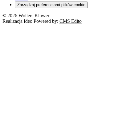
Zarządzaj preferencjami plików cookie
Franczyza
Nowe technologie
© 2026 Wolters Kluwer
Prawo autorskie
Realizacja Ideo Powered by:
CMS Edito