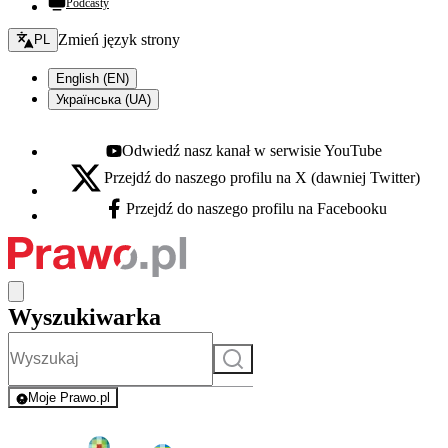
Podcasty
Zmień język - bieżący:
Zmień język strony
PL
English (EN)
Українська (UA)
Odwiedź nasz kanał w serwisie YouTube
Youtube - otwiera się w nowej karcie
Przejdź do naszego profilu na X (dawniej Twitter)
X - otwiera się w nowej karcie
Przejdź do naszego profilu na Facebooku
Facebook - otwiera się w nowej karcie
Wyszukiwarka
Szukaj
Moje Prawo.pl
- rejestracja i logowanie do serwisu