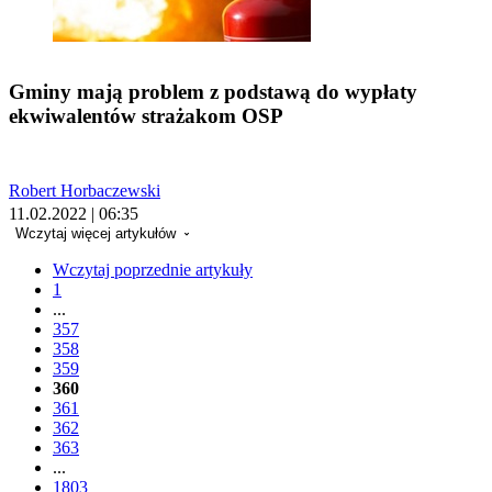
Gminy mają problem z podstawą do wypłaty
ekwiwalentów strażakom OSP
Robert Horbaczewski
11.02.2022 | 06:35
Wczytaj więcej artykułów
Wczytaj poprzednie artykuły
1
...
357
358
359
360
361
362
363
...
1803