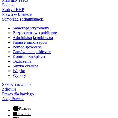
Prawnicy i sądy
Podatki
Kadry i BHP
Prawo w biznesie
Samorząd i administracja
Samorząd terytorialny
Bezpieczeństwo publiczne
Administracja publiczna
Finanse samorządów
Pomoc społeczna
Zamówienia publiczne
Kontrola zarządcza
Orzeczenia
Służba cywilna
Wojsko
Wybory
Szkoły i uczelnie
Zdrowie
Prawo dla każdego
Akty Prawne
- otwiera się w nowej karcie
Promocje
Newsletter