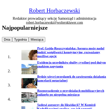
Robert Horbaczewski
Redaktor prowadzący sekcję Samorząd i administracja
robert.horbaczewski@wolterskluwer.com
Najpopularniejsze
Najpopularniejsze wiadomości z
Najpopularniejsze wiadomości z
Najpopularniejsze wiadomości z
Dnia
Tygodnia
Miesiąca
Prof. Gajda-Roszczynialska: Asesura może nadal
budzić wątpliwości konstytucyjne, rozważamy
możliwe opcje
Ewidencja urzędników służby cywilnej pod dużym
znakiem zapytania
Będzie więcej przesłanek do zawieszenia działania
kancelarii notarialnej
Rozporządzenie o przydziałach mobilizacyjnych
zniknęło po niespełna miesiącu
Sądowi asesorzy do likwidacji? W Komisji
Kodyfikacyjnej analiza, czy ich zastąpić