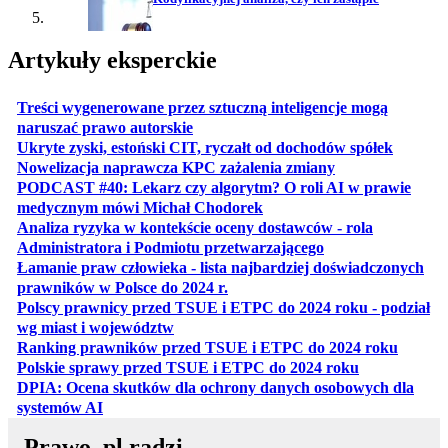
Artykuły eksperckie
Treści wygenerowane przez sztuczną inteligencje mogą
otwiera się w nowej karcie
naruszać prawo autorskie
otwiera 
Ukryte zyski, estoński CIT, ryczałt od dochodów spółek
otwiera się w no
Nowelizacja naprawcza KPC zażalenia zmiany
PODCAST #40: Lekarz czy algorytm? O roli AI w prawie
otwiera się w nowej karcie
medycznym mówi Michał Chodorek
Analiza ryzyka w kontekście oceny dostawców - rola
otwiera się w nowe
Administratora i Podmiotu przetwarzającego
Łamanie praw człowieka - lista najbardziej doświadczonych
otwiera się w nowej karcie
prawników w Polsce do 2024 r.
Polscy prawnicy przed TSUE i ETPC do 2024 roku - podział
otwiera się w nowej karcie
wg miast i województw
otwiera
Ranking prawników przed TSUE i ETPC do 2024 roku
otwiera się w
Polskie sprawy przed TSUE i ETPC do 2024 roku
DPIA: Ocena skutków dla ochrony danych osobowych dla
otwiera się w nowej karcie
systemów AI
Prawo .pl radzi