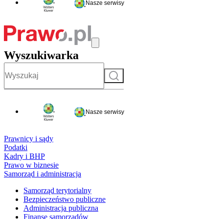
Nasze serwisy
Wyszukiwarka
Szukaj
Nasze serwisy
Prawnicy i sądy
Podatki
Kadry i BHP
Prawo w biznesie
Samorząd i administracja
Samorząd terytorialny
Bezpieczeństwo publiczne
Administracja publiczna
Finanse samorządów