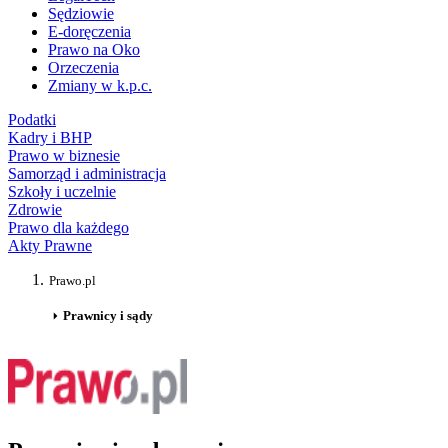
Sędziowie
E-doręczenia
Prawo na Oko
Orzeczenia
Zmiany w k.p.c.
Podatki
Kadry i BHP
Prawo w biznesie
Samorząd i administracja
Szkoły i uczelnie
Zdrowie
Prawo dla każdego
Akty Prawne
Prawo.pl
Prawnicy i sądy