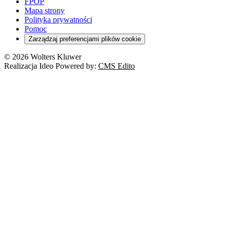
Szkoła i uczeń
FPOP
Kredyty
Turystyka
Mapa strony
Cło
Orzeczenia
Polityka prywatności
Deregulacja
RODO
Pomoc
Cyberbezpieczeństwo
Zarządzaj preferencjami plików cookie
Franczyza
Nowe technologie
© 2026 Wolters Kluwer
Prawo autorskie
Realizacja Ideo Powered by:
CMS Edito