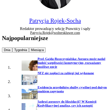
Patrycja Rojek-Socha
Redaktor prowadzący sekcję Prawnicy i sądy
Patrycja.Rojek@wolterskluwer.com
Najpopularniejsze
Najpopularniejsze wiadomości z
Najpopularniejsze wiadomości z
Najpopularniejsze wiadomości z
Dnia
Tygodnia
Miesiąca
Prof. Gajda-Roszczynialska: Asesura może nadal
budzić wątpliwości konstytucyjne, rozważamy
możliwe opcje
NFZ nie zapłaci za zabiegi już wykonane
Ewidencja urzędników służby cywilnej pod dużym
znakiem zapytania
Sądowi asesorzy do likwidacji? W Komisji
Kodyfikacyjnej analiza, czy ich zastąpić