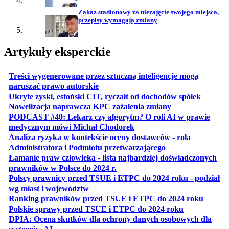
Zakaz stadionowy za niezajęcie swojego miejsca,
przepisy wymagają zmiany
Artykuły eksperckie
Treści wygenerowane przez sztuczną inteligencje mogą
otwiera się w nowej karcie
naruszać prawo autorskie
otwiera 
Ukryte zyski, estoński CIT, ryczałt od dochodów spółek
otwiera się w no
Nowelizacja naprawcza KPC zażalenia zmiany
PODCAST #40: Lekarz czy algorytm? O roli AI w prawie
otwiera się w nowej karcie
medycznym mówi Michał Chodorek
Analiza ryzyka w kontekście oceny dostawców - rola
otwiera się w nowe
Administratora i Podmiotu przetwarzającego
Łamanie praw człowieka - lista najbardziej doświadczonych
otwiera się w nowej karcie
prawników w Polsce do 2024 r.
Polscy prawnicy przed TSUE i ETPC do 2024 roku - podział
otwiera się w nowej karcie
wg miast i województw
otwiera
Ranking prawników przed TSUE i ETPC do 2024 roku
otwiera się w
Polskie sprawy przed TSUE i ETPC do 2024 roku
DPIA: Ocena skutków dla ochrony danych osobowych dla
otwiera się w nowej karcie