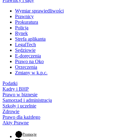
Prawnicy i sądy
Wymiar sprawiedliwości
Prawnicy
Prokuratura
Policja
Rynek
Strefa aplikanta
LegalTech
Sędziowie
E-doręczenia
Prawo na Oko
Orzeczenia
Zmiany w k.p.c.
Podatki
Kadry i BHP
Prawo w biznesie
Samorząd i administracja
Szkoły i uczelnie
Zdrowie
Prawo dla każdego
Akty Prawne
- otwiera się w nowej karcie
Promocje