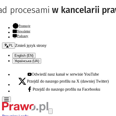
- otwiera się w nowej karcie
Promocje
Newsletter
Podcasty
Zmień język - bieżący:
Zmień język strony
PL
English (EN)
Українська (UA)
Odwiedź nasz kanał w serwisie YouTube
Youtube - otwiera się w nowej karcie
Przejdź do naszego profilu na X (dawniej Twitter)
X - otwiera się w nowej karcie
Przejdź do naszego profilu na Facebooku
Facebook - otwiera się w nowej karcie