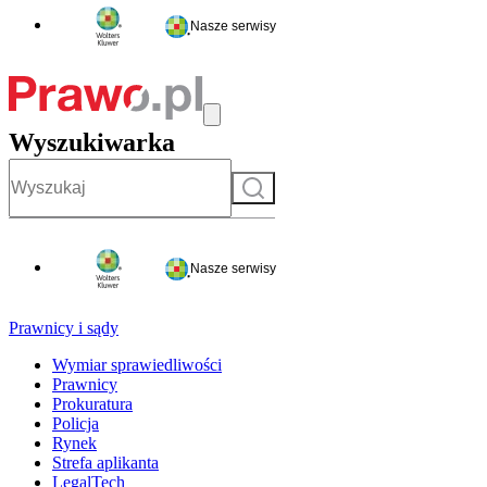
Nasze serwisy
Wyszukiwarka
Szukaj
Nasze serwisy
Prawnicy i sądy
Wymiar sprawiedliwości
Prawnicy
Prokuratura
Policja
Rynek
Strefa aplikanta
LegalTech