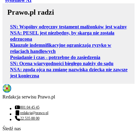
systemów AI
Prawo.pl radzi
SN: Wspólny odręczny testament małżonków jest ważny
NSA: PESEL jest niezbędny, by skarga nie została
odrzucona
Klauzule indemnifikacyjne ograniczają ryzyko w
relacjach handlowych
Posiadanie i czas - potrzebne do zasiedzenia
SN: Ocena wiarygodności biegłego należy do sądu
NSA: zgoda ojca na zmianę nazwiska dziecka nie zawsze
jest konieczna
Redakcja serwisu Prawo.pl
801 04 45 45
Numer telefonu:
redakcja@prawo.pl
Adres email:
22 535 88 00
Numer telefonu:
Śledź nas