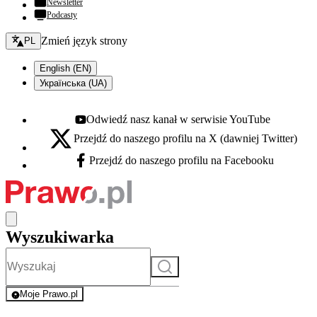
Newsletter
Podcasty
Zmień język - bieżący:
Zmień język strony
PL
English (EN)
Українська (UA)
Odwiedź nasz kanał w serwisie YouTube
Youtube - otwiera się w nowej karcie
Przejdź do naszego profilu na X (dawniej Twitter)
X - otwiera się w nowej karcie
Przejdź do naszego profilu na Facebooku
Facebook - otwiera się w nowej karcie
Wyszukiwarka
Szukaj
Moje Prawo.pl
- rejestracja i logowanie do serwisu