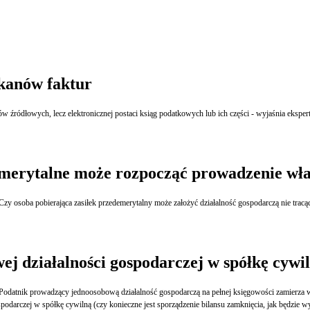
skanów faktur
ów źródłowych, lecz elektronicznej postaci ksiąg podatkowych lub ich części - wyjaśnia ek
merytalne może rozpocząć prowadzenie włas
oba pobierająca zasiłek przedemerytalny może założyć działalność gospodarczą nie tracąc
j działalności gospodarczej w spółkę cywi
nej księgowości zamierza wnieść aportem swoją działalność do nowo powstałej spółki cywilnej, która rozpoczęłaby
działalność z dniem 1 lipca.Jak księgowo