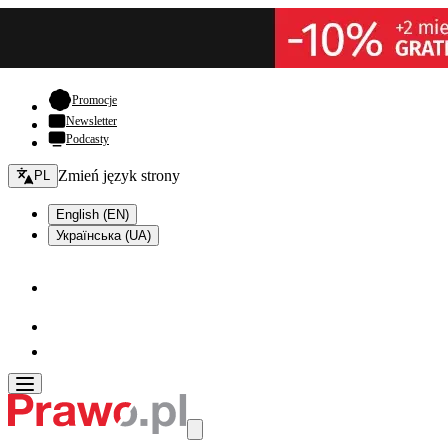
- otwiera się w nowej karcie
Promocje
Newsletter
Podcasty
Zmień język - bieżący:
Zmień język strony
PL
English (EN)
Українська (UA)