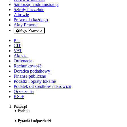
Samorząd i administracja
Szkoły i uczelnie
Zdrowie
Prawo dla każdego
Akty Prawne
Moje Prawo.pl
- rejestracja i logowanie do serwisu
PIT
CIT
VAT
Akcyza
Ordynacja
Rachunkowość
Doradca podatkowy
Finanse publiczne
Podatki i opłaty lokalne
Podatek od spadków i darowizn
Orzeczenia
KSeF
Prawo.pl
Podatki
Pytania i odpowiedzi