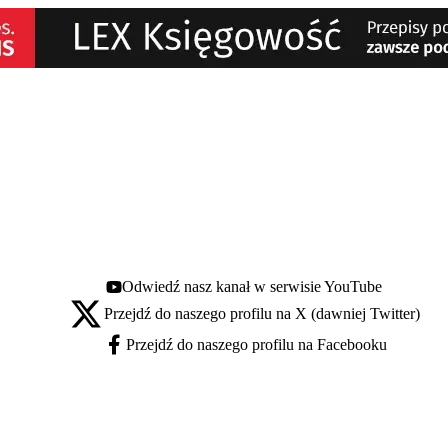
Odwiedź nasz kanał w serwisie YouTube
Youtube - otwiera się w nowej karcie
Przejdź do naszego profilu na X (dawniej Twitter)
X - otwiera się w nowej karcie
Przejdź do naszego profilu na Facebooku
Facebook - otwiera się w nowej karcie