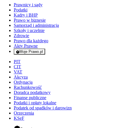
Prawnicy i sądy
Podatki
Kadry i BHP
Prawo w biznesie
Samorząd i administracja
Szkoły i uczelnie
Zdrowie
Prawo dla każdego
Akty Prawne
Moje Prawo.pl
- rejestracja i logowanie do serwisu
PIT
CIT
VAT
Akcyza
Ordynacja
Rachunkowość
Doradca podatkowy
Finanse publiczne
Podatki i opłaty lokalne
Podatek od spadków i darowizn
Orzeczenia
KSeF