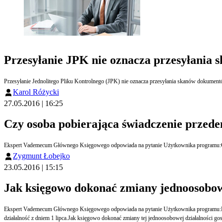
Przesyłanie JPK nie oznacza przesyłania 
Przesyłanie Jednolitego Pliku Kontrolnego (JPK) nie oznacza przesyłania skanów dokument
Karol Różycki
27.05.2016 | 16:25
Czy osoba pobierająca świadczenie przede
Ekspert Vademecum Głównego Księgowego odpowiada na pytanie Użytkownika programu:Czy os
Zygmunt Łobejko
23.05.2016 | 15:15
Jak księgowo dokonać zmiany jednoosobowe
Ekspert Vademecum Głównego Księgowego odpowiada na pytanie Użytkownika programu:Podatnik prowadzący jednoosobową działalność gospodarczą na peł