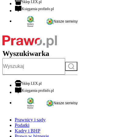
otwiera się w nowej karcie
Sklep LEX.pl
otwiera się w nowej karcie
Księgarnia profinfo.pl
Nasze serwisy
Wyszukiwarka
Szukaj
otwiera się w nowej karcie
Sklep LEX.pl
otwiera się w nowej karcie
Księgarnia profinfo.pl
Nasze serwisy
Prawnicy i sądy
Podatki
Kadry i BHP
Prawo w biznesie