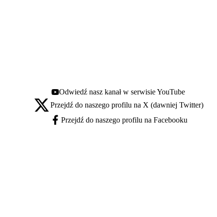
Odwiedź nasz kanał w serwisie YouTube
Youtube - otwiera się w nowej karcie
Przejdź do naszego profilu na X (dawniej Twitter)
X - otwiera się w nowej karcie
Przejdź do naszego profilu na Facebooku
Facebook - otwiera się w nowej karcie