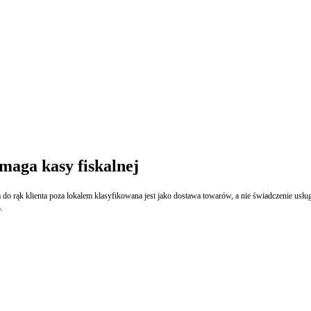
maga kasy fiskalnej
wania wyłączenie ze zwolnienia z obowiązku prowadzenia ewidencji
.