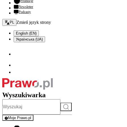
- otwiera się w nowej karcie
Promocje
Newsletter
Podcasty
Zmień język - bieżący:
Zmień język strony
PL
English (EN)
Українська (UA)
Wyszukiwarka
Szukaj
Moje Prawo.pl
- rejestracja i logowanie do serwisu