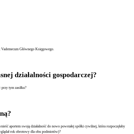
spert Vademecum Głównego Księgowego.
nej działalności gospodarczej?
 przy tym zasiłku?
lną?
 dokonać zmiany tej jednoosobowej działalności gospodarczej w spółkę cywilną (czy konieczne jest sporządzenie bilansu zamknięcia, jak będzie wyglądał rok obrotowy dla obu podmiotów)?