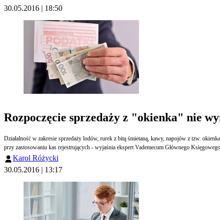
30.05.2016 | 18:50
Rozpoczęcie sprzedaży z "okienka" nie wy
Działalność w zakresie sprzedaży lodów, rurek z bitą śmietaną, kawy, napojów z tzw. okienka do rąk klienta poza lokalem klasyfikowana jest jako dostawa towarów, a nie świadczenie usług, więc nie ma zastoso
przy zastosowaniu kas rejestrujących - wyjaśnia ekspert Vademecum Głównego Księgowego
Karol Różycki
30.05.2016 | 13:17