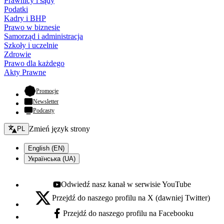
Prawnicy i sądy
Podatki
Kadry i BHP
Prawo w biznesie
Samorząd i administracja
Szkoły i uczelnie
Zdrowie
Prawo dla każdego
Akty Prawne
- otwiera się w nowej karcie
Promocje
Newsletter
Podcasty
Zmień język - bieżący:
Zmień język strony
PL
English (EN)
Українська (UA)
Odwiedź nasz kanał w serwisie YouTube
Youtube - otwiera się w nowej karcie
Przejdź do naszego profilu na X (dawniej Twitter)
X - otwiera się w nowej karcie
Przejdź do naszego profilu na Facebooku
Facebook - otwiera się w nowej karcie