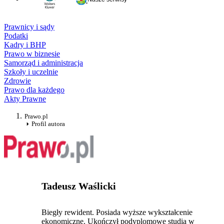
Prawnicy i sądy
Podatki
Kadry i BHP
Prawo w biznesie
Samorząd i administracja
Szkoły i uczelnie
Zdrowie
Prawo dla każdego
Akty Prawne
Prawo.pl
Profil autora
Tadeusz Waślicki
Biegły rewident. Posiada wyższe wykształcenie
ekonomiczne. Ukończył podyplomowe studia w