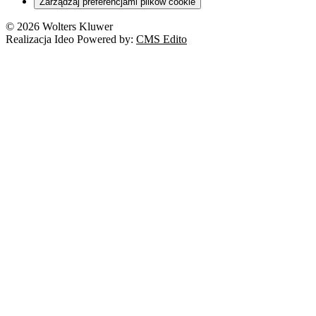
Zarządzaj preferencjami plików cookie
Franczyza
Nowe technologie
© 2026 Wolters Kluwer
Prawo autorskie
Realizacja Ideo Powered by:
CMS Edito