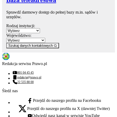
Sprawdź darmowy dostęp do pełnej bazy m.in. sądów i
urzędów.
Rodzaj instytucji:
Województwo:
Szukaj danych kontaktowych
Redakcja serwisu Prawo.pl
801 04 45 45
Numer telefonu:
redakcja@prawo.pl
Adres email:
22 535 88 00
Numer telefonu:
Śledź nas
Przejdź do naszego profilu na Facebooku
facebook - otwiera się w nowej karcie
Przejdź do naszego profilu na X (dawniej Twitter)
x - otwiera się w nowej karcie
Odwiedź nasz kanał w serwisie YouTube