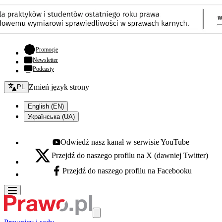
- otwiera się w nowej karcie
Promocje
Newsletter
Podcasty
Zmień język - bieżący:
Zmień język strony
PL
English (EN)
Українська (UA)
Odwiedź nasz kanał w serwisie YouTube
Youtube - otwiera się w nowej karcie
Przejdź do naszego profilu na X (dawniej Twitter)
X - otwiera się w nowej karcie
Przejdź do naszego profilu na Facebooku
Facebook - otwiera się w nowej karcie