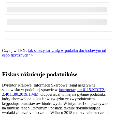
Czytaj w LEX:
Jak skorzystać z ulg w podatku dochodowym od
osób fizycznych? >
Fiskus różnicuje podatników
Dyrektor Krajowej Informacji Skarbowej zajął negatywne
stanowisko w podobnej sprawie w
interpretacji nr 0115-KDIT2-
2.4011.80.2019.1.MM
. Odpowiadał w niej na pytanie podatnika,
który chorował od kilku lat w związku ze zwyrodnieniem
kręgosłupa oraz stawów biodrowych. W lutym 2018 r. przebywał
na turnusie rehabilitacyjnym i posiada fakturę dokumentującą
wydatki za przebyte leczenie. W lipcu 2018 r. otrzymał orzeczenie,