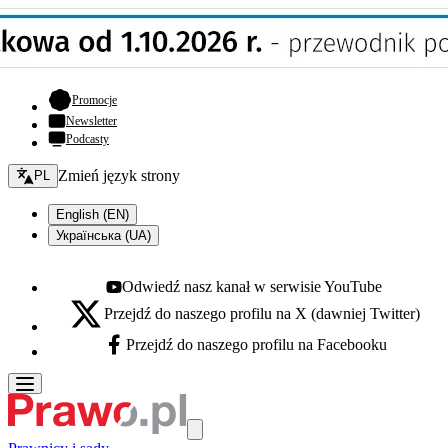
- otwiera się w nowej karcie
Promocje
Newsletter
Podcasty
Zmień język - bieżący:
Zmień język strony
PL
English (EN)
Українська (UA)
Odwiedź nasz kanał w serwisie YouTube
Youtube - otwiera się w nowej karcie
Przejdź do naszego profilu na X (dawniej Twitter)
X - otwiera się w nowej karcie
Przejdź do naszego profilu na Facebooku
Facebook - otwiera się w nowej karcie