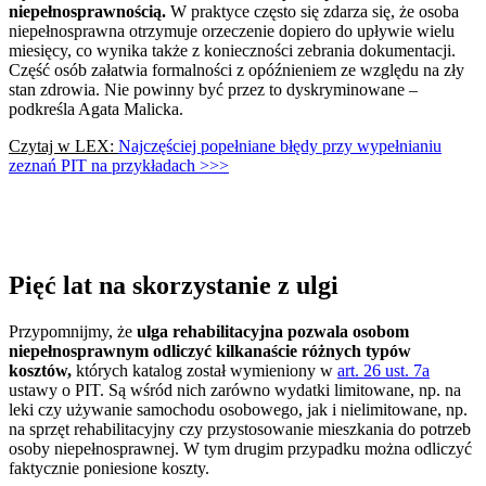
niepełnosprawnością.
W praktyce często się zdarza się, że osoba
niepełnosprawna otrzymuje orzeczenie dopiero do upływie wielu
miesięcy, co wynika także z konieczności zebrania dokumentacji.
Część osób załatwia formalności z opóźnieniem ze względu na zły
stan zdrowia. Nie powinny być przez to dyskryminowane –
podkreśla Agata Malicka.
Czytaj w LEX:
Najczęściej popełniane błędy przy wypełnianiu
zeznań PIT na przykładach >>>
Pięć lat na skorzystanie z ulgi
Przypomnijmy, że
ulga rehabilitacyjna pozwala osobom
niepełnosprawnym odliczyć kilkanaście różnych typów
kosztów,
których katalog został wymieniony w
art. 26 ust. 7a
ustawy o PIT. Są wśród nich zarówno wydatki limitowane, np. na
leki czy używanie samochodu osobowego, jak i nielimitowane, np.
na sprzęt rehabilitacyjny czy przystosowanie mieszkania do potrzeb
osoby niepełnosprawnej. W tym drugim przypadku można odliczyć
faktycznie poniesione koszty.