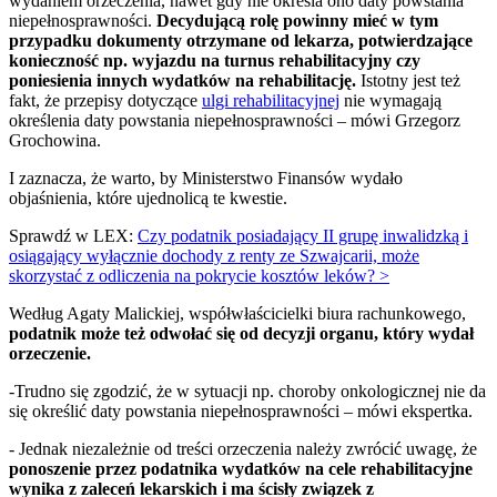
wydaniem orzeczenia, nawet gdy nie określa ono daty powstania
niepełnosprawności.
Decydującą rolę powinny mieć w tym
przypadku dokumenty otrzymane od lekarza, potwierdzające
konieczność np. wyjazdu na turnus rehabilitacyjny czy
poniesienia innych wydatków na rehabilitację.
Istotny jest też
fakt, że przepisy dotyczące
ulgi rehabilitacyjnej
nie wymagają
określenia daty powstania niepełnosprawności – mówi Grzegorz
Grochowina.
I zaznacza, że warto, by Ministerstwo Finansów wydało
objaśnienia, które ujednolicą te kwestie.
Sprawdź w LEX:
Czy podatnik posiadający II grupę inwalidzką i
osiągający wyłącznie dochody z renty ze Szwajcarii, może
skorzystać z odliczenia na pokrycie kosztów leków? >
Według Agaty Malickiej, współwłaścicielki biura rachunkowego,
podatnik może też odwołać się od decyzji organu, który wydał
orzeczenie.
-Trudno się zgodzić, że w sytuacji np. choroby onkologicznej nie da
się określić daty powstania niepełnosprawności – mówi ekspertka.
- Jednak niezależnie od treści orzeczenia należy zwrócić uwagę, że
ponoszenie przez podatnika wydatków na cele rehabilitacyjne
wynika z zaleceń lekarskich i ma ścisły związek z