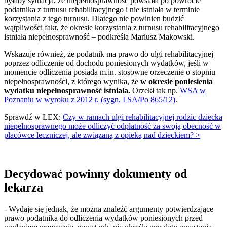
byłaby sytuacja, że niepełnosprawność powstała po powrocie
podatnika z turnusu rehabilitacyjnego i nie istniała w terminie
korzystania z tego turnusu. Dlatego nie powinien budzić
wątpliwości fakt, że okresie korzystania z turnusu rehabilitacyjnego
istniała niepełnosprawność – podkreśla Mariusz Makowski.
Wskazuje również, że podatnik ma prawo do ulgi rehabilitacyjnej
poprzez odliczenie od dochodu poniesionych wydatków, jeśli w
momencie odliczenia posiada m.in. stosowne orzeczenie o stopniu
niepełnosprawności, z którego wynika, że
w okresie poniesienia
wydatku niepełnosprawność istniała.
Orzekł tak np.
WSA w
Poznaniu w wyroku z 2012 r. (sygn. I SA/Po 865/12)
.
Sprawdź w LEX:
Czy w ramach ulgi rehabilitacyjnej rodzic dziecka
niepełnosprawnego może odliczyć odpłatność za swoją obecność w
placówce leczniczej, ale związaną z opieką nad dzieckiem? >
Decydować powinny dokumenty od
lekarza
- Wydaje się jednak, że można znaleźć argumenty potwierdzające
prawo podatnika do odliczenia wydatków poniesionych przed