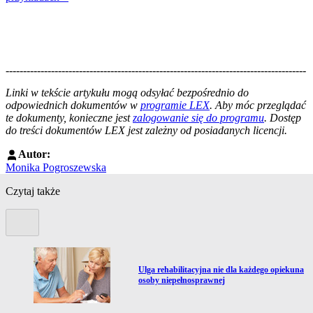
--------------------------------------------------------------------------------------
--------------------------------------------------------
Linki w tekście artykułu mogą odsyłać bezpośrednio do
odpowiednich dokumentów w
programie LEX
. Aby móc przeglądać
te dokumenty, konieczne jest
zalogowanie się do programu
. Dostęp
do treści dokumentów LEX jest zależny od posiadanych licencji.
Autor:
Monika Pogroszewska
Czytaj także
Poprzedni slide
Przejdź do artykułu:
Ulga rehabilitacyjna nie dla każdego opiekuna
osoby niepełnosprawnej