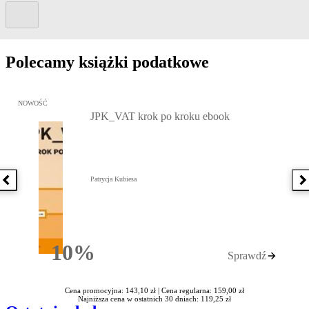
Kolejny slide
Polecamy książki podatkowe
Przejdź do: JPK_VAT krok po kroku ebook, Patrycja Kubiesa - otw
NOWOŚĆ
JPK_VAT krok po kroku ebook
Patrycja Kubiesa
Poprzednia książka
N
10%
Sprawdź
Rabatu
Cena promocyjna: 143,10 zł |
Cena regularna: 159,00 zł
Najniższa cena w ostatnich 30 dniach: 119,25 zł