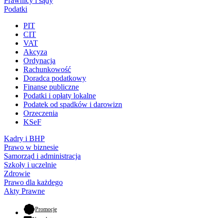
Prawnicy i sądy
Podatki
PIT
CIT
VAT
Akcyza
Ordynacja
Rachunkowość
Doradca podatkowy
Finanse publiczne
Podatki i opłaty lokalne
Podatek od spadków i darowizn
Orzeczenia
KSeF
Kadry i BHP
Prawo w biznesie
Samorząd i administracja
Szkoły i uczelnie
Zdrowie
Prawo dla każdego
Akty Prawne
- otwiera się w nowej karcie
Promocje