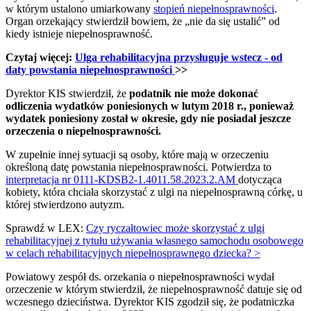
w którym ustalono umiarkowany
stopień niepełnosprawności
.
Organ orzekający stwierdził bowiem, że „nie da się ustalić” od
kiedy istnieje niepełnosprawność.
Czytaj więcej: ​
Ulga rehabilitacyjna przysługuje wstecz - od
daty powstania niepełnosprawności
>>
Dyrektor KIS stwierdził, że
podatnik nie może dokonać
odliczenia wydatków poniesionych w lutym 2018 r., ponieważ
wydatek poniesiony został w okresie, gdy nie posiadał jeszcze
orzeczenia o niepełnosprawności.
W zupełnie innej sytuacji są osoby, które mają w orzeczeniu
określoną datę powstania niepełnosprawności. Potwierdza to
interpretacja nr 0111-KDSB2-1.4011.58.2023.2.AM
dotycząca
kobiety, która chciała skorzystać z ulgi na niepełnosprawną córkę, u
której stwierdzono autyzm.
Sprawdź w LEX:
Czy ryczałtowiec może skorzystać z ulgi
rehabilitacyjnej z tytułu używania własnego samochodu osobowego
w celach rehabilitacyjnych niepełnosprawnego dziecka? >
Powiatowy zespół ds. orzekania o niepełnosprawności wydał
orzeczenie w którym stwierdził, że niepełnosprawność datuje się od
wczesnego dzieciństwa. Dyrektor KIS zgodził się, że podatniczka