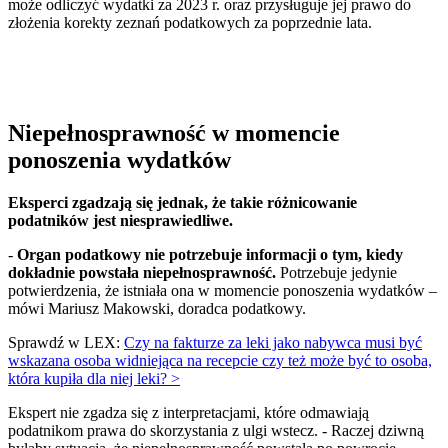
może odliczyć wydatki za 2023 r. oraz przysługuje jej prawo do
złożenia korekty zeznań podatkowych za poprzednie lata.
Niepełnosprawność w momencie
ponoszenia wydatków
Eksperci zgadzają się jednak, że takie różnicowanie
podatników jest niesprawiedliwe.
-
Organ podatkowy nie potrzebuje informacji o tym, kiedy
dokładnie powstała niepełnosprawność.
Potrzebuje jedynie
potwierdzenia, że istniała ona w momencie ponoszenia wydatków –
mówi Mariusz Makowski, doradca podatkowy.
Sprawdź w LEX:
Czy na fakturze za leki jako nabywca musi być
wskazana osoba widniejąca na recepcie czy też może być to osoba,
która kupiła dla niej leki? >
Ekspert nie zgadza się z interpretacjami, które odmawiają
podatnikom prawa do skorzystania z ulgi wstecz. - Raczej dziwną