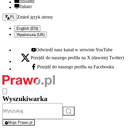
Newsletter
Podcasty
Zmień język - bieżący:
Zmień język strony
PL
English (EN)
Українська (UA)
Odwiedź nasz kanał w serwisie YouTube
Youtube - otwiera się w nowej karcie
Przejdź do naszego profilu na X (dawniej Twitter)
X - otwiera się w nowej karcie
Przejdź do naszego profilu na Facebooku
Facebook - otwiera się w nowej karcie
Wyszukiwarka
Szukaj
Moje Prawo.pl
- rejestracja i logowanie do serwisu