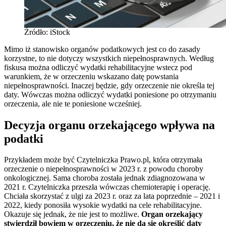
Źródło: iStock
Mimo iż stanowisko organów podatkowych jest co do zasady
korzystne, to nie dotyczy wszystkich niepełnosprawnych. Według
fiskusa można odliczyć wydatki rehabilitacyjne wstecz pod
warunkiem, że w orzeczeniu wskazano datę powstania
niepełnosprawności. Inaczej będzie, gdy orzeczenie nie określa tej
daty. Wówczas można odliczyć wydatki poniesione po otrzymaniu
orzeczenia, ale nie te poniesione wcześniej.
Decyzja organu orzekającego wpływa na
podatki
Przykładem może być Czytelniczka Prawo.pl, która otrzymała
orzeczenie o niepełnosprawności w 2023 r. z powodu choroby
onkologicznej. Sama choroba została jednak zdiagnozowana w
2021 r. Czytelniczka przeszła wówczas chemioterapię i operację.
Chciała skorzystać z ulgi za 2023 r. oraz za lata poprzednie – 2021 i
2022, kiedy ponosiła wysokie wydatki na cele rehabilitacyjne.
Okazuje się jednak, że nie jest to możliwe.
Organ orzekający
stwierdził bowiem w orzeczeniu, że nie da się określić daty