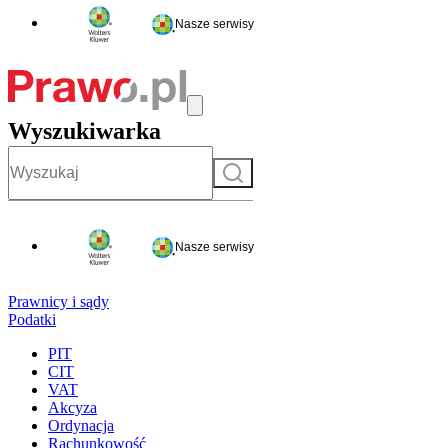
Nasze serwisy
Wyszukiwarka
Szukaj
Nasze serwisy
Prawnicy i sądy
Podatki
PIT
CIT
VAT
Akcyza
Ordynacja
Rachunkowość