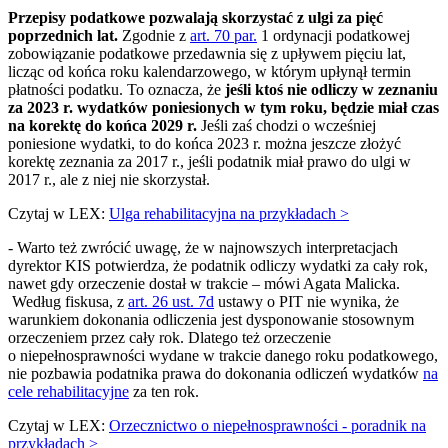
Przepisy podatkowe pozwalają skorzystać z ulgi za pięć
poprzednich lat.
Zgodnie z
art. 70 par.
1 ordynacji podatkowej
zobowiązanie podatkowe przedawnia się z upływem pięciu lat,
licząc od końca roku kalendarzowego, w którym upłynął termin
płatności podatku. To oznacza, że
jeśli ktoś nie odliczy w zeznaniu
za 2023 r. wydatków poniesionych w tym roku, będzie miał czas
na korektę do końca 2029 r.
Jeśli zaś chodzi o wcześniej
poniesione wydatki, to do końca 2023 r. można jeszcze złożyć
korektę zeznania za 2017 r., jeśli podatnik miał prawo do ulgi w
2017 r., ale z niej nie skorzystał.
Czytaj w LEX:
Ulga rehabilitacyjna na przykładach >
- Warto też zwrócić uwagę, że w najnowszych interpretacjach
dyrektor KIS potwierdza, że podatnik odliczy wydatki za cały rok,
nawet gdy orzeczenie dostał w trakcie – mówi Agata Malicka.
Według fiskusa, z
art. 26 ust. 7d
ustawy o PIT nie wynika, że
warunkiem dokonania odliczenia jest dysponowanie stosownym
orzeczeniem przez cały rok. Dlatego też orzeczenie
o niepełnosprawności wydane w trakcie danego roku podatkowego,
nie pozbawia podatnika prawa do dokonania odliczeń wydatków
na
cele rehabilitacyjne
za ten rok.
Czytaj w LEX:
Orzecznictwo o niepełnosprawności - poradnik na
przykładach >