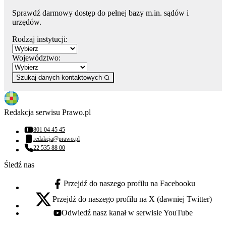
Sprawdź darmowy dostęp do pełnej bazy m.in. sądów i
urzędów.
Rodzaj instytucji:
Województwo:
Szukaj danych kontaktowych
Redakcja serwisu Prawo.pl
801 04 45 45
Numer telefonu:
redakcja@prawo.pl
Adres email:
22 535 88 00
Numer telefonu:
Śledź nas
Przejdź do naszego profilu na Facebooku
facebook - otwiera się w nowej karcie
Przejdź do naszego profilu na X (dawniej Twitter)
x - otwiera się w nowej karcie
Odwiedź nasz kanał w serwisie YouTube
youtube - otwiera się w nowej karcie