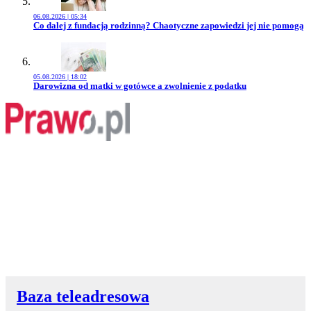
06.08.2026 | 05:34
Przejdź do artykułu:
Co dalej z fundacją rodzinną? Chaotyczne zapowiedzi jej nie pomogą
05.08.2026 | 18:02
Przejdź do artykułu:
Darowizna od matki w gotówce a zwolnienie z podatku
Baza teleadresowa