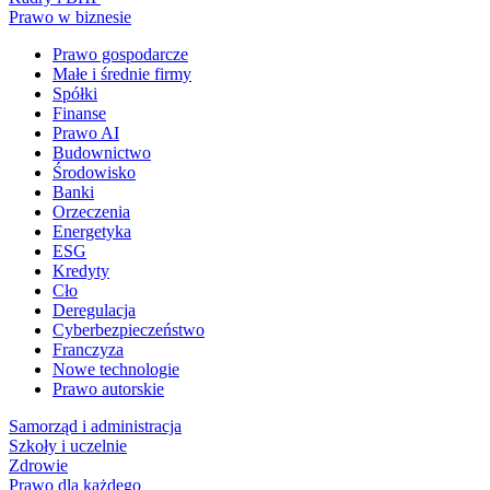
Prawo w biznesie
Prawo gospodarcze
Małe i średnie firmy
Spółki
Finanse
Prawo AI
Budownictwo
Środowisko
Banki
Orzeczenia
Energetyka
ESG
Kredyty
Cło
Deregulacja
Cyberbezpieczeństwo
Franczyza
Nowe technologie
Prawo autorskie
Samorząd i administracja
Szkoły i uczelnie
Zdrowie
Prawo dla każdego