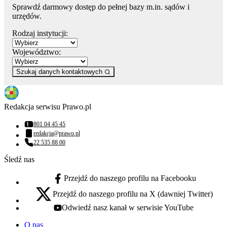
Sprawdź darmowy dostęp do pełnej bazy m.in. sądów i
urzędów.
Rodzaj instytucji:
Województwo:
Szukaj danych kontaktowych
Redakcja serwisu Prawo.pl
801 04 45 45
Numer telefonu:
redakcja@prawo.pl
Adres email:
22 535 88 00
Numer telefonu:
Śledź nas
Przejdź do naszego profilu na Facebooku
facebook - otwiera się w nowej karcie
Przejdź do naszego profilu na X (dawniej Twitter)
x - otwiera się w nowej karcie
Odwiedź nasz kanał w serwisie YouTube
youtube - otwiera się w nowej karcie
O nas