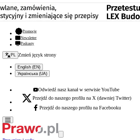
- otwiera się w nowej karcie
Promocje
Newsletter
Podcasty
Zmień język - bieżący:
Zmień język strony
PL
English (EN)
Українська (UA)
Odwiedź nasz kanał w serwisie YouTube
Youtube - otwiera się w nowej karcie
Przejdź do naszego profilu na X (dawniej Twitter)
X - otwiera się w nowej karcie
Przejdź do naszego profilu na Facebooku
Facebook - otwiera się w nowej karcie