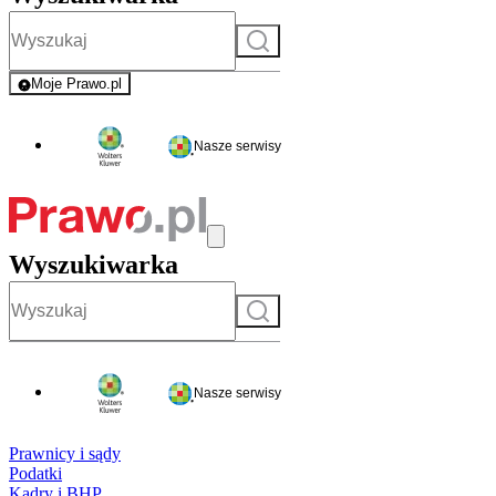
Szukaj
Moje Prawo.pl
- rejestracja i logowanie do serwisu
Nasze serwisy
Wyszukiwarka
Szukaj
Nasze serwisy
Prawnicy i sądy
Podatki
Kadry i BHP