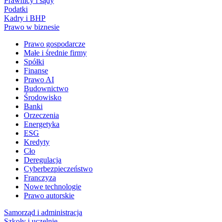
Prawnicy i sądy
Podatki
Kadry i BHP
Prawo w biznesie
Prawo gospodarcze
Małe i średnie firmy
Spółki
Finanse
Prawo AI
Budownictwo
Środowisko
Banki
Orzeczenia
Energetyka
ESG
Kredyty
Cło
Deregulacja
Cyberbezpieczeństwo
Franczyza
Nowe technologie
Prawo autorskie
Samorząd i administracja
Szkoły i uczelnie