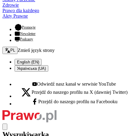
Zdrowie
Prawo dla każdego
Akty Prawne
- otwiera się w nowej karcie
Promocje
Newsletter
Podcasty
Zmień język - bieżący:
Zmień język strony
PL
English (EN)
Українська (UA)
Odwiedź nasz kanał w serwisie YouTube
Youtube - otwiera się w nowej karcie
Przejdź do naszego profilu na X (dawniej Twitter)
X - otwiera się w nowej karcie
Przejdź do naszego profilu na Facebooku
Facebook - otwiera się w nowej karcie
Wyszukiwarka