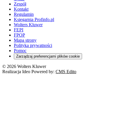
Zespół
Kontakt
Regulamin
Księgarnia Profinfo.pl
Wolters Kluwer
FEPI
FPOP
Mapa strony
Polityka prywatności
Pomoc
Zarządzaj preferencjami plików cookie
© 2026 Wolters Kluwer
Realizacja Ideo Powered by:
CMS Edito