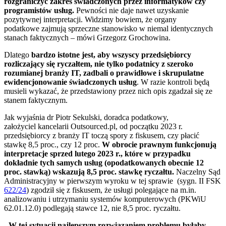
rozgraniczyć zakres świadczonych przez informatyków czy
programistów usług.
Pewności nie daje nawet uzyskanie
pozytywnej interpretacji. Widzimy bowiem, że organy
podatkowe zajmują sprzeczne stanowisko w niemal identycznych
stanach faktycznych – mówi Grzegorz Grochowina.
Dlatego
bardzo istotne jest, aby wszyscy przedsiębiorcy
rozliczający się ryczałtem, nie tylko podatnicy z szeroko
rozumianej branży IT, zadbali o prawidłowe i skrupulatne
ewidencjonowanie świadczonych usług
. W razie kontroli będą
musieli wykazać, że przedstawiony przez nich opis zgadzał się ze
stanem faktycznym.
Jak wyjaśnia dr Piotr Sekulski, doradca podatkowy,
założyciel kancelarii Outsourced.pl, od początku 2023 r.
przedsiębiorcy z branży IT toczą spory z fiskusem, czy płacić
stawkę 8,5 proc., czy 12 proc.
W obrocie prawnym funkcjonują
interpretacje sprzed lutego 2023 r., które w przypadku
dokładnie tych samych usług (opodatkowanych obecnie 12
proc. stawką) wskazują 8,5 proc. stawkę ryczałtu.
Naczelny Sąd
Administracyjny w pierwszym wyroku w tej sprawie (sygn. II FSK
622/24
) zgodził się z fiskusem, że usługi polegające na m.in.
analizowaniu i utrzymaniu systemów komputerowych (PKWiU
62.01.12.0) podlegają stawce 12, nie 8,5 proc. ryczałtu.
-
W tej sytuacji najlepszym rozwiązaniem problemu byłaby