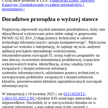
Czytaj także poradnik w LEX:
Frankowski Ernest, Stawowa
Katarzyna, Opodatkowanie ryczałtem informatyków i
programistów>
Doradztwo przesądza o wyższej stawce
Negatywną odpowiedź uzyskał natomiast przedsiębiorca, który sam
sklasyfikował wykonywane przez siebie usługi w grupowaniu
PKWiU 62.02.30.0 „Usługi pomocy technicznej w zakresie
technologii informatycznych i sprzętu komputerowego”. Mężczyzna
napisał we wniosku o interpretację, że zajmuje się m.in. audytem
aplikacji pod kątem optymalnego wykorzystania,
rekomendowaniem rozwiązań IT, oceną wpływu programów na
stan obecny, tworzeniem dokumentacji produktowej, wsparciem
wykonywanych testów, identyfikacją, oceną i analizą ryzyk
związanych z bezpieczeństwem informacji
systemów informatycznych, udzielaniem pomocy technicznej w
rozwiązywaniu problemów związanych z bezpieczeństwem
klientów, prezentowaniem klientom zaprojektowanych rozwiązań
informatycznych.
W interpretacji z 10 kwietnia 2025 r. (nr
0115-KDST2-
1.4011.65.2025.2.NC
) dyrektor KIS uznał jego stanowisko za
nieprawidłowe. Stwierdził, że w rzeczywistości doradza on w
zakresie informatyki, a jego usługi mają ścisły związek z