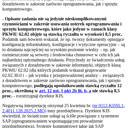
doradztwem w zakresie zarówno oprogramowania, jak i sprzętu
komputerowego.
- Opisane zadania nie są jedynie nieskomplikowanymi
czynnościami w zakresie usuwania usterek oprogramowania i
sprzętu komputerowego, które jako jedyne w ramach klasy
PKWiU 62.02 objęte są stawką ryczałtu w wysokości 8,5 proc.
Podatnik sam bowiem wskazał, że np. tworzy dokumenty opisujące
konfigurację infrastruktury, konfiguracje i wytyczne operacyjne – są
to działania najczęściej na wysokim poziomie wiedzy – np. jak
rozmieszczone są serwery i środowiska chmurowe w celu ich jak
najbardziej optymalnego działania. Przychody ze świadczenia usług
związanych z doradztwem w zakresie informatyki, objętych klasą
PKWiU 62.02 (dla których podatnik wskazał grupowanie
62.02.30.0 i – jak wynika z przeprowadzonej analizy – związanych
z doradztwem w zakresie zarówno oprogramowania, jak i sprzętu
komputerowego,
podlegają opodatkowaniu stawką ryczałtu 12
proc., określoną w
art. 12 ust. 1 pkt 2b lit. b, a
nie stawką 8,5
proc.
- rozstrzygnął dyrektor KIS.
Negatywną interpretację otrzymał 25 kwietnia br.
(nr 0112-KDSL1-
2.4011.128.2025.2.MO)
inny przedsiębiorca. Dyrektor KIS
stwierdził, że świadczone usługi są ściśle powiązane z systemem
SAP (oprogramowaniem wspomagającym prowadzenie
przedsiębiorstwa). Systemy komputerowe takie jak SAP