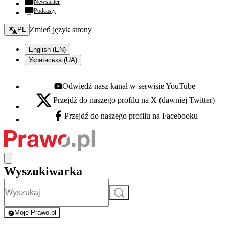
Newsletter
Podcasty
Zmień język - bieżący:
Zmień język strony
PL
English (EN)
Українська (UA)
Odwiedź nasz kanał w serwisie YouTube
Youtube - otwiera się w nowej karcie
Przejdź do naszego profilu na X (dawniej Twitter)
X - otwiera się w nowej karcie
Przejdź do naszego profilu na Facebooku
Facebook - otwiera się w nowej karcie
Wyszukiwarka
Szukaj
Moje Prawo.pl
- rejestracja i logowanie do serwisu