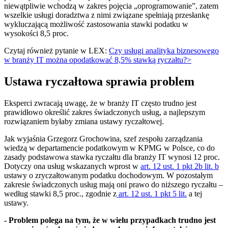
niewątpliwie wchodzą w zakres pojęcia „oprogramowanie”, zatem
wszelkie usługi doradztwa z nimi związane spełniają przesłankę
wykluczającą możliwość zastosowania stawki podatku w
wysokości 8,5 proc.
Czytaj również pytanie w LEX:
Czy usługi analityka biznesowego
w branży IT można opodatkować 8,5% stawką ryczałtu?>
Ustawa ryczałtowa sprawia problem
Eksperci zwracają uwagę, że w branży IT często trudno jest
prawidłowo określić zakres świadczonych usług, a najlepszym
rozwiązaniem byłaby zmiana ustawy ryczałtowej.
Jak wyjaśnia Grzegorz Grochowina, szef zespołu zarządzania
wiedzą w departamencie podatkowym w KPMG w Polsce, co do
zasady podstawowa stawka ryczałtu dla branży IT wynosi 12 proc.
Dotyczy ona usług wskazanych wprost w
art. 12 ust. 1 pkt 2b lit. b
ustawy o zryczałtowanym podatku dochodowym. W pozostałym
zakresie świadczonych usług mają oni prawo do niższego ryczałtu –
według stawki 8,5 proc., zgodnie z
art. 12 ust. 1 pkt 5 lit.
a tej
ustawy.
- Problem polega na tym, że w wielu przypadkach trudno jest