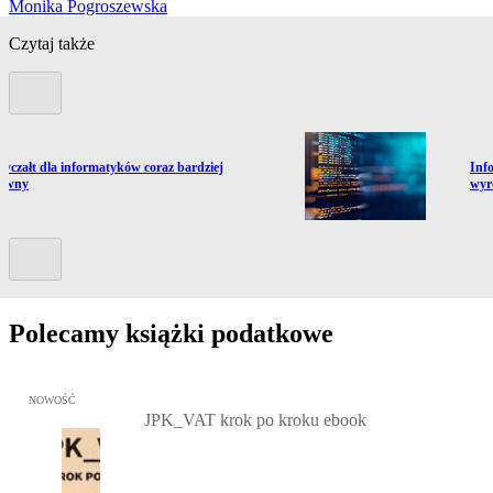
Monika Pogroszewska
Czytaj także
Poprzedni slide
ź do artykułu:
Prze
 ryczałt dla informatyków coraz bardziej
Info
kowny
wyr
Kolejny slide
Polecamy książki podatkowe
Przejdź do: JPK_VAT krok po kroku ebook, Patrycja Kubiesa - otw
NOWOŚĆ
JPK_VAT krok po kroku ebook