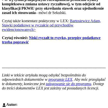
kompleksowa zmiana ustawy ryczałtowej, w tym odejście od
klasyfikacji PKWiU przy określaniu stawek oraz ujednolicenie
zasad ich stosowania
– mówi dr Sekulski.
Czytaj także komentarz praktyczny w LEX:
Bartosiewicz Adam,
Stawki podatkowe w ryczałcie od przychodów
ewidencjonowanych>
Czytaj również:
Niski ryczałt to ryzyko, przepisy podatkowe
trzeba poprawić
--------------------------------------------------------------------------------------
--------------------------------------------------------
Linki w tekście artykułu mogą odsyłać bezpośrednio do
odpowiednich dokumentów w
programie LEX
. Aby móc przeglądać
te dokumenty, konieczne jest
zalogowanie się do programu
. Dostęp
do treści dokumentów LEX jest zależny od posiadanych licencji.
Autor: