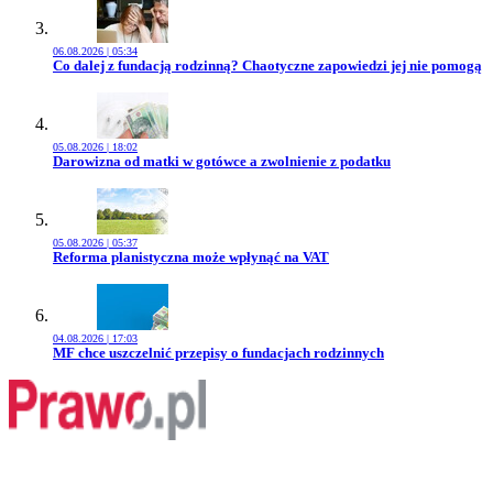
06.08.2026 | 05:34
Przejdź do artykułu:
Co dalej z fundacją rodzinną? Chaotyczne zapowiedzi jej nie pomogą
05.08.2026 | 18:02
Przejdź do artykułu:
Darowizna od matki w gotówce a zwolnienie z podatku
05.08.2026 | 05:37
Przejdź do artykułu:
Reforma planistyczna może wpłynąć na VAT
04.08.2026 | 17:03
Przejdź do artykułu:
MF chce uszczelnić przepisy o fundacjach rodzinnych