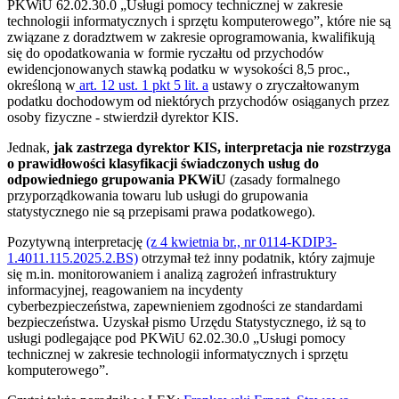
PKWiU 62.02.30.0 „Usługi pomocy technicznej w zakresie
technologii informatycznych i sprzętu komputerowego”, które nie są
związane z doradztwem w zakresie oprogramowania, kwalifikują
się do opodatkowania w formie ryczałtu od przychodów
ewidencjonowanych stawką podatku w wysokości 8,5 proc.,
określoną w
art. 12 ust. 1 pkt 5 lit. a
ustawy o zryczałtowanym
podatku dochodowym od niektórych przychodów osiąganych przez
osoby fizyczne - stwierdził dyrektor KIS.
Jednak,
jak zastrzega dyrektor KIS, interpretacja nie rozstrzyga
o prawidłowości klasyfikacji świadczonych usług do
odpowiedniego grupowania PKWiU
(zasady formalnego
przyporządkowania towaru lub usługi do grupowania
statystycznego nie są przepisami prawa podatkowego).
Pozytywną interpretację
(z 4 kwietnia br., nr 0114-KDIP3-
1.4011.115.2025.2.BS)
otrzymał też inny podatnik, który zajmuje
się m.in. monitorowaniem i analizą zagrożeń infrastruktury
informacyjnej, reagowaniem na incydenty
cyberbezpieczeństwa, zapewnieniem zgodności ze standardami
bezpieczeństwa. Uzyskał pismo Urzędu Statystycznego, iż są to
usługi podlegające pod PKWiU 62.02.30.0 „Usługi pomocy
technicznej w zakresie technologii informatycznych i sprzętu
komputerowego”.