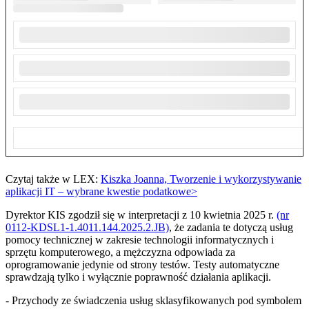
Czytaj także w LEX:
Kiszka Joanna, Tworzenie i wykorzystywanie
aplikacji IT – wybrane kwestie podatkowe>
Dyrektor KIS zgodził się w interpretacji z 10 kwietnia 2025 r.
(nr
0112-KDSL1-1.4011.144.2025.2.JB)
, że zadania te dotyczą usług
pomocy technicznej w zakresie technologii informatycznych i
sprzętu komputerowego, a mężczyzna odpowiada za
oprogramowanie jedynie od strony testów. Testy automatyczne
sprawdzają tylko i wyłącznie poprawność działania aplikacji.
- Przychody ze świadczenia usług sklasyfikowanych pod symbolem