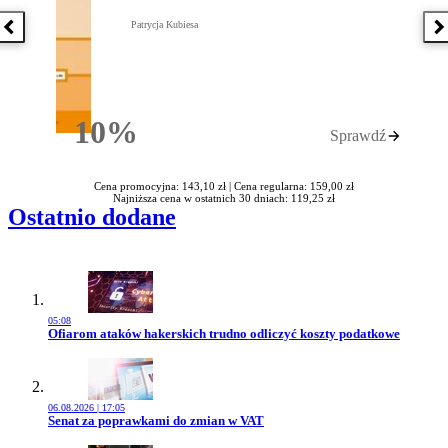
Patrycja Kubiesa
Poprzednia książka
N
10%
Sprawdź
Rabatu
Cena promocyjna: 143,10 zł |
Cena regularna: 159,00 zł
Najniższa cena w ostatnich 30 dniach: 119,25 zł
Ostatnio dodane
05:08
Przejdź do artykułu:
Ofiarom ataków hakerskich trudno odliczyć koszty podatkowe
06.08.2026 | 17:05
Przejdź do artykułu:
Senat za poprawkami do zmian w VAT