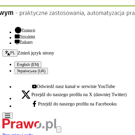
- otwiera się w nowej karcie
Promocje
Newsletter
Podcasty
Zmień język - bieżący:
Zmień język strony
PL
English (EN)
Українська (UA)
Odwiedź nasz kanał w serwisie YouTube
Youtube - otwiera się w nowej karcie
Przejdź do naszego profilu na X (dawniej Twitter)
X - otwiera się w nowej karcie
Przejdź do naszego profilu na Facebooku
Facebook - otwiera się w nowej karcie