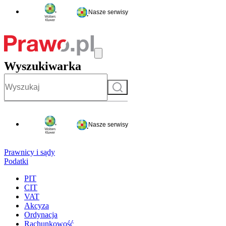
Nasze serwisy
Wyszukiwarka
Szukaj
Nasze serwisy
Prawnicy i sądy
Podatki
PIT
CIT
VAT
Akcyza
Ordynacja
Rachunkowość