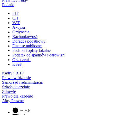
Prawnicy i sądy
Podatki
PIT
CIT
VAT
Akcyza
Ordynacja
Rachunkowość
Doradca podatkowy
Finanse publiczne
Podatki i opłaty lokalne
Podatek od spadków i darowizn
Orzeczenia
KSeF
Kadry i BHP
Prawo w biznesie
Samorząd i administracja
Szkoły i uczelnie
Zdrowie
Prawo dla każdego
Akty Prawne
- otwiera się w nowej karcie
Promocje