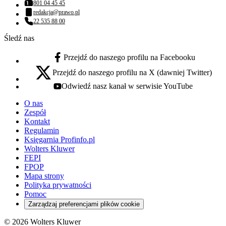
801 04 45 45
Numer telefonu:
redakcja@prawo.pl
Adres email:
22 535 88 00
Numer telefonu:
Śledź nas
Przejdź do naszego profilu na Facebooku
facebook - otwiera się w nowej karcie
Przejdź do naszego profilu na X (dawniej Twitter)
x - otwiera się w nowej karcie
Odwiedź nasz kanał w serwisie YouTube
youtube - otwiera się w nowej karcie
O nas
Zespół
Kontakt
Regulamin
Księgarnia Profinfo.pl
Wolters Kluwer
FEPI
FPOP
Mapa strony
Polityka prywatności
Pomoc
Zarządzaj preferencjami plików cookie
© 2026 Wolters Kluwer