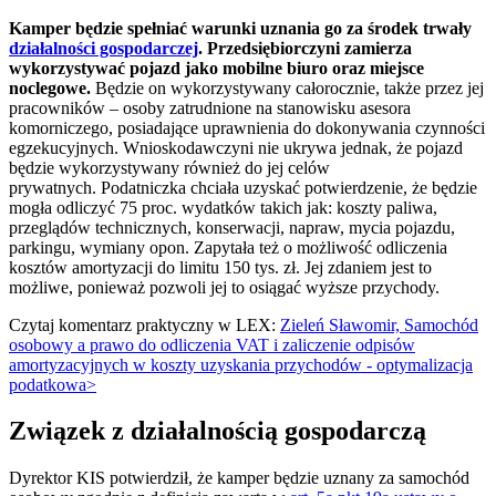
Kamper będzie spełniać warunki uznania go za środek trwały
działalności gospodarczej
. Przedsiębiorczyni zamierza
wykorzystywać pojazd jako mobilne biuro oraz miejsce
noclegowe.
Będzie on wykorzystywany całorocznie, także przez jej
pracowników – osoby zatrudnione na stanowisku asesora
komorniczego, posiadające uprawnienia do dokonywania czynności
egzekucyjnych. Wnioskodawczyni nie ukrywa jednak, że pojazd
będzie wykorzystywany również do jej celów
prywatnych. Podatniczka chciała uzyskać potwierdzenie, że będzie
mogła odliczyć 75 proc. wydatków takich jak: koszty paliwa,
przeglądów technicznych, konserwacji, napraw, mycia pojazdu,
parkingu, wymiany opon. Zapytała też o możliwość odliczenia
kosztów amortyzacji do limitu 150 tys. zł. Jej zdaniem jest to
możliwe, ponieważ pozwoli jej to osiągać wyższe przychody.
Czytaj komentarz praktyczny w LEX:
Zieleń Sławomir, Samochód
osobowy a prawo do odliczenia VAT i zaliczenie odpisów
amortyzacyjnych w koszty uzyskania przychodów - optymalizacja
podatkowa>
Związek z działalnością gospodarczą
Dyrektor KIS potwierdził, że kamper będzie uznany za samochód