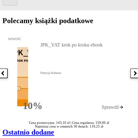
Polecamy książki podatkowe
Przejdź do: JPK_VAT krok po kroku ebook, Patrycja Kubiesa - otw
NOWOŚĆ
JPK_VAT krok po kroku ebook
Patrycja Kubiesa
Poprzednia książka
N
10%
Sprawdź
Rabatu
Cena promocyjna: 143,10 zł |
Cena regularna: 159,00 zł
Najniższa cena w ostatnich 30 dniach: 119,25 zł
Ostatnio dodane