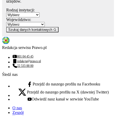
urzędów.
Rodzaj instytucji:
Województwo:
Szukaj danych kontaktowych
Redakcja serwisu Prawo.pl
801 04 45 45
Numer telefonu:
redakcja@prawo.pl
Adres email:
22 535 88 00
Numer telefonu:
Śledź nas
Przejdź do naszego profilu na Facebooku
facebook - otwiera się w nowej karcie
Przejdź do naszego profilu na X (dawniej Twitter)
x - otwiera się w nowej karcie
Odwiedź nasz kanał w serwisie YouTube
youtube - otwiera się w nowej karcie
O nas
Zespół