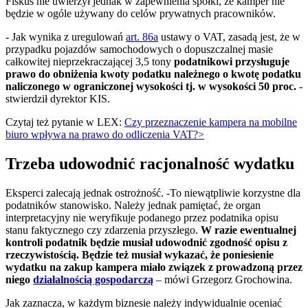
Fiskus nie uwierzył jednak w zapewnienia spółki, że kamper nie
będzie w ogóle używany do celów prywatnych pracowników.
- Jak wynika z uregulowań
art. 86a
ustawy o VAT, zasadą jest, że w
przypadku pojazdów samochodowych o dopuszczalnej masie
całkowitej nieprzekraczającej 3,5 tony
podatnikowi przysługuje
prawo do obniżenia kwoty podatku należnego o kwotę podatku
naliczonego w ograniczonej wysokości tj. w wysokości 50 proc.
-
stwierdził dyrektor KIS.
Czytaj też pytanie w LEX:
Czy przeznaczenie kampera na mobilne
biuro wpływa na prawo do odliczenia VAT?>
Trzeba udowodnić racjonalność wydatku
Eksperci zalecają jednak ostrożność. -To niewątpliwie korzystne dla
podatników stanowisko. Należy jednak pamiętać, że organ
interpretacyjny nie weryfikuje podanego przez podatnika opisu
stanu faktycznego czy zdarzenia przyszłego.
W razie ewentualnej
kontroli podatnik będzie musiał udowodnić zgodność opisu z
rzeczywistością. Będzie też musiał wykazać, że poniesienie
wydatku na zakup kampera miało związek z prowadzoną przez
niego
działalnością gospodarczą
– mówi Grzegorz Grochowina.
Jak zaznacza, w każdym biznesie należy indywidualnie oceniać