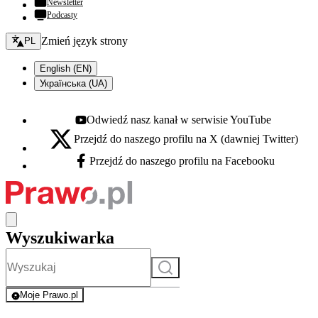
Newsletter
Podcasty
Zmień język - bieżący:
Zmień język strony
PL
English (EN)
Українська (UA)
Odwiedź nasz kanał w serwisie YouTube
Youtube - otwiera się w nowej karcie
Przejdź do naszego profilu na X (dawniej Twitter)
X - otwiera się w nowej karcie
Przejdź do naszego profilu na Facebooku
Facebook - otwiera się w nowej karcie
Wyszukiwarka
Szukaj
Moje Prawo.pl
- rejestracja i logowanie do serwisu