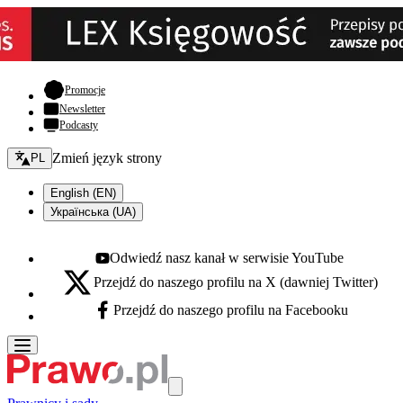
- otwiera się w nowej karcie
Promocje
Newsletter
Podcasty
Zmień język - bieżący:
Zmień język strony
PL
English (EN)
Українська (UA)
Odwiedź nasz kanał w serwisie YouTube
Youtube - otwiera się w nowej karcie
Przejdź do naszego profilu na X (dawniej Twitter)
X - otwiera się w nowej karcie
Przejdź do naszego profilu na Facebooku
Facebook - otwiera się w nowej karcie