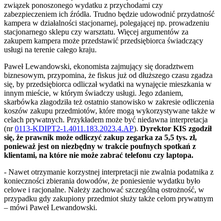
związek ponoszonego wydatku z przychodami czy
zabezpieczeniem ich źródła. Trudno będzie udowodnić przydatność
kampera w działalności stacjonarnej, polegającej np. prowadzeniu
stacjonarnego sklepu czy warsztatu. Więcej argumentów za
zakupem kampera może przedstawić przedsiębiorca świadczący
usługi na terenie całego kraju.
Paweł Lewandowski, ekonomista zajmujący się doradztwem
biznesowym, przypomina, że fiskus już od dłuższego czasu zgadza
się, by przedsiębiorca odliczał wydatki na wynajęcie mieszkania w
innym mieście, w którym świadczy usługi. Jego zdaniem,
skarbówka złagodziła też ostatnio stanowisko w zakresie odliczenia
koszów zakupu przedmiotów, które mogą wykorzystywane także w
celach prywatnych. Przykładem może być niedawna interpretacja
(nr
0113-KDIPT2-1.4011.183.2023.4.AP
).
Dyrektor KIS zgodził
się, że prawnik może odliczyć zakup zegarka za 5,5 tys. zł,
ponieważ jest on niezbędny w trakcie poufnych spotkań z
klientami, na które nie może zabrać telefonu czy laptopa.
- Nawet otrzymanie korzystnej interpretacji nie zwalnia podatnika z
konieczności zbierania dowodów, że poniesienie wydatku było
celowe i racjonalne. Należy zachować szczególną ostrożność, w
przypadku gdy zakupiony przedmiot służy także celom prywatnym
– mówi Paweł Lewandowski.