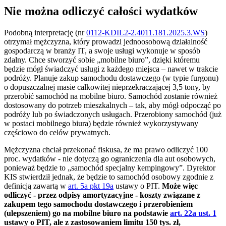
Nie można odliczyć całości wydatków
Podobną interpretację (nr
0112-KDIL2-2.4011.181.2025.3.WS
)
otrzymał mężczyzna, który prowadzi jednoosobową działalność
gospodarczą w branży IT, a swoje usługi wykonuje w sposób
zdalny. Chce stworzyć sobie „mobilne biuro”, dzięki któremu
będzie mógł świadczyć usługi z każdego miejsca – nawet w trakcie
podróży. Planuje zakup samochodu dostawczego (w typie furgonu)
o dopuszczalnej masie całkowitej nieprzekraczającej 3,5 tony, by
przerobić samochód na mobilne biuro. Samochód zostanie również
dostosowany do potrzeb mieszkalnych – tak, aby mógł odpocząć po
podróży lub po świadczonych usługach. Przerobiony samochód (już
w postaci mobilnego biura) będzie również wykorzystywany
częściowo do celów prywatnych.
Mężczyzna chciał przekonać fiskusa, że ma prawo odliczyć 100
proc. wydatków - nie dotyczą go ograniczenia dla aut osobowych,
ponieważ będzie to „samochód specjalny kempingowy”. Dyrektor
KIS stwierdził jednak, że będzie to samochód osobowy zgodnie z
definicją zawartą w
art. 5a pkt 19a
ustawy o PIT.
Może więc
odliczyć - przez odpisy amortyzacyjne - koszty związane z
zakupem tego samochodu dostawczego i przerobieniem
(ulepszeniem) go na mobilne biuro na podstawie
art. 22a ust. 1
ustawy o PIT, ale z zastosowaniem limitu 150 tys. zł,