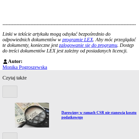
--------------------------------------------------------------------------------------
--------------------------------------------------------
Linki w tekście artykułu mogą odsyłać bezpośrednio do
odpowiednich dokumentów w
programie LEX
. Aby móc przeglądać
te dokumenty, konieczne jest
zalogowanie się do programu
. Dostęp
do treści dokumentów LEX jest zależny od posiadanych licencji.
Autor:
Monika Pogroszewska
Czytaj także
Poprzedni slide
Przejdź do artykułu:
Darowizny w ramach CSR nie stanowią kosztu
podatkowego
Kolejny slide