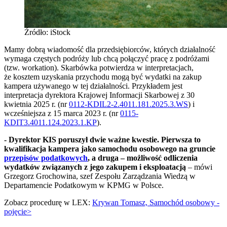
Źródło: iStock
Mamy dobrą wiadomość dla przedsiębiorców, których działalność
wymaga częstych podróży lub chcą połączyć pracę z podróżami
(tzw. workation). Skarbówka potwierdza w interpretacjach,
że kosztem uzyskania przychodu mogą być wydatki na zakup
kampera używanego w tej działalności. Przykładem jest
interpretacja dyrektora Krajowej Informacji Skarbowej z 30
kwietnia 2025 r. (nr
0112-KDIL2-2.4011.181.2025.3.WS
) i
wcześniejsza z 15 marca 2023 r. (nr
0115-
KDIT3.4011.124.2023.1.KP
).
- Dyrektor KIS poruszył dwie ważne kwestie. Pierwsza to
kwalifikacja kampera jako samochodu osobowego na gruncie
przepisów podatkowych
, a druga – możliwość odliczenia
wydatków związanych z jego zakupem i eksploatacją
– mówi
Grzegorz Grochowina, szef Zespołu Zarządzania Wiedzą w
Departamencie Podatkowym w KPMG w Polsce.
Zobacz procedurę w LEX:
Krywan Tomasz, Samochód osobowy -
pojęcie>