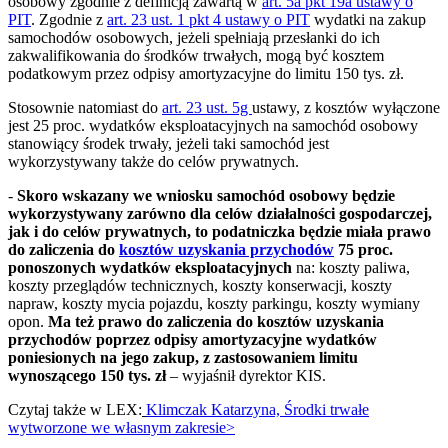
osobowy zgodnie z definicją zawartą w
art. 5a pkt 19a ustawy o
PIT
. Zgodnie z
art. 23 ust. 1 pkt 4 ustawy o PIT
wydatki na zakup
samochodów osobowych, jeżeli spełniają przesłanki do ich
zakwalifikowania do środków trwałych, mogą być kosztem
podatkowym przez odpisy amortyzacyjne do limitu 150 tys. zł.
Stosownie natomiast do
art. 23 ust. 5g
ustawy, z kosztów wyłączone
jest 25 proc. wydatków eksploatacyjnych na samochód osobowy
stanowiący środek trwały, jeżeli taki samochód jest
wykorzystywany także do celów prywatnych.
-
Skoro wskazany we wniosku samochód osobowy będzie
wykorzystywany zarówno dla celów działalności gospodarczej,
jak i do celów prywatnych, to podatniczka będzie miała prawo
do zaliczenia do
kosztów uzyskania przychodów
75 proc.
ponoszonych wydatków eksploatacyjnych
na: koszty paliwa,
koszty przeglądów technicznych, koszty konserwacji, koszty
napraw, koszty mycia pojazdu, koszty parkingu, koszty wymiany
opon.
Ma też prawo do zaliczenia do kosztów uzyskania
przychodów poprzez odpisy amortyzacyjne wydatków
poniesionych na jego zakup, z zastosowaniem limitu
wynoszącego 150 tys. zł
– wyjaśnił dyrektor KIS.
Czytaj także w LEX:
Klimczak Katarzyna, Środki trwałe
wytworzone we własnym zakresie>