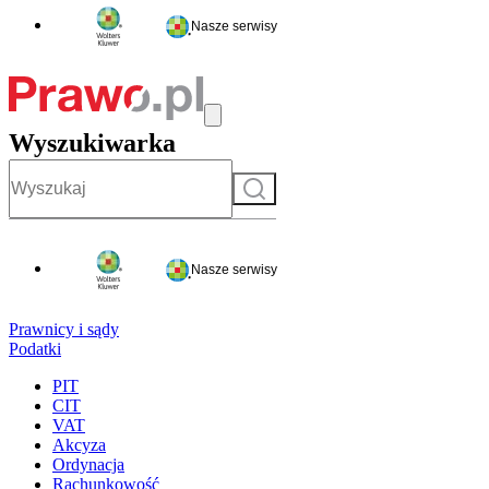
Nasze serwisy
Wyszukiwarka
Szukaj
Nasze serwisy
Prawnicy i sądy
Podatki
PIT
CIT
VAT
Akcyza
Ordynacja
Rachunkowość