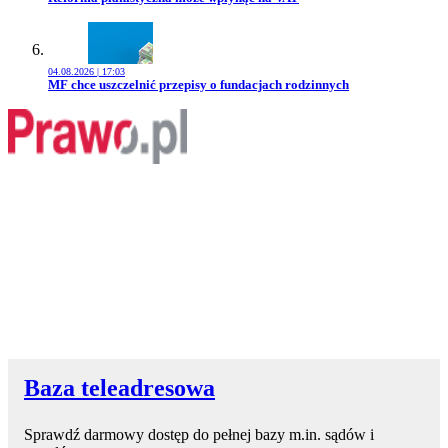
04.08.2026 | 17:03
Przejdź do artykułu:
MF chce uszczelnić przepisy o fundacjach rodzinnych
Baza teleadresowa
Sprawdź darmowy dostęp do pełnej bazy m.in. sądów i