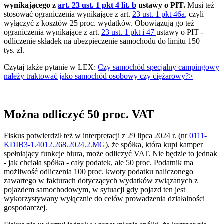
wynikającego z
art. 23 ust. 1 pkt 4 lit. b
ustawy o PIT.
Musi też
stosować ograniczenia wynikające z art.
23 ust. 1 pkt 46a
, czyli
wyłączyć z kosztów 25 proc. wydatków. Obowiązują go też
ograniczenia wynikające z art.
23 ust. 1 pkt i 47
ustawy o PIT -
odliczenie składek na ubezpieczenie samochodu do limitu 150
tys. zł.
Czytaj także pytanie w LEX:
Czy samochód specjalny campingowy
należy traktować jako samochód osobowy czy ciężarowy?>
Można odliczyć 50 proc. VAT
Fiskus potwierdził też w interpretacji z 29 lipca 2024 r. (nr
0111-
KDIB3-1.4012.268.2024.2.MG
), że spółka, która kupi kamper
spełniający funkcje biura, może odliczyć VAT. Nie będzie to jednak
- jak chciała spółka - cały podatek, ale 50 proc. Podatnik ma
możliwość odliczenia 100 proc. kwoty podatku naliczonego
zawartego w fakturach dotyczących wydatków związanych z
pojazdem samochodowym, w sytuacji gdy pojazd ten jest
wykorzystywany wyłącznie do celów prowadzenia działalności
gospodarczej.