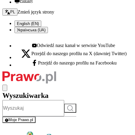
Podcasty
Zmień język - bieżący:
Zmień język strony
PL
English (EN)
Українська (UA)
Odwiedź nasz kanał w serwisie YouTube
Youtube - otwiera się w nowej karcie
Przejdź do naszego profilu na X (dawniej Twitter)
X - otwiera się w nowej karcie
Przejdź do naszego profilu na Facebooku
Facebook - otwiera się w nowej karcie
Wyszukiwarka
Szukaj
Moje Prawo.pl
- rejestracja i logowanie do serwisu