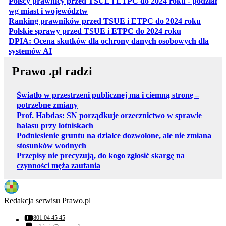
Polscy prawnicy przed TSUE i ETPC do 2024 roku - podział
otwiera się w nowej karcie
wg miast i województw
otwiera
Ranking prawników przed TSUE i ETPC do 2024 roku
otwiera się w
Polskie sprawy przed TSUE i ETPC do 2024 roku
DPIA: Ocena skutków dla ochrony danych osobowych dla
otwiera się w nowej karcie
systemów AI
Prawo .pl radzi
Światło w przestrzeni publicznej ma i ciemną stronę –
potrzebne zmiany
Prof. Habdas: SN porządkuje orzecznictwo w sprawie
hałasu przy lotniskach
Podniesienie gruntu na działce dozwolone, ale nie zmiana
stosunków wodnych
Przepisy nie precyzują, do kogo zgłosić skargę na
czynności męża zaufania
Redakcja serwisu Prawo.pl
801 04 45 45
Numer telefonu: