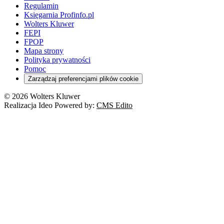
Rynek i konsument
Regulamin
Koronawirus a prawo
Banki
Orzeczenia
Orzeczenia
KSeF
Domowe finanse
Księgarnia Profinfo.pl
Orzeczenia
Orzeczenia
Służba cywilna
Nowe uprawnienia PIP
Emerytury i renty
Wolters Kluwer
Energetyka
Wojsko
Pacjent
FEPI
ESG
Wybory
Szkoła i uczeń
FPOP
Kredyty
Turystyka
Mapa strony
Cło
Orzeczenia
Polityka prywatności
Deregulacja
RODO
Pomoc
Cyberbezpieczeństwo
Zarządzaj preferencjami plików cookie
Franczyza
Nowe technologie
© 2026 Wolters Kluwer
Prawo autorskie
Realizacja Ideo Powered by:
CMS Edito