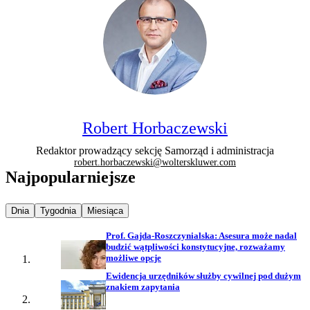
Robert Horbaczewski
Redaktor prowadzący sekcję Samorząd i administracja
robert.horbaczewski@wolterskluwer.com
Najpopularniejsze
Najpopularniejsze wiadomości z
Najpopularniejsze wiadomości z
Najpopularniejsze wiadomości z
Dnia
Tygodnia
Miesiąca
Prof. Gajda-Roszczynialska: Asesura może nadal
budzić wątpliwości konstytucyjne, rozważamy
możliwe opcje
Ewidencja urzędników służby cywilnej pod dużym
znakiem zapytania