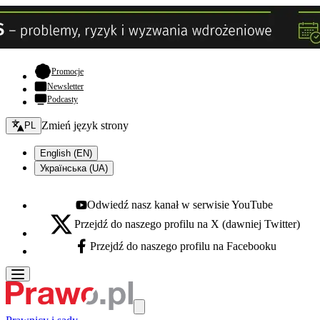
- otwiera się w nowej karcie
Promocje
Newsletter
Podcasty
Zmień język - bieżący:
Zmień język strony
PL
English (EN)
Українська (UA)
Odwiedź nasz kanał w serwisie YouTube
Youtube - otwiera się w nowej karcie
Przejdź do naszego profilu na X (dawniej Twitter)
X - otwiera się w nowej karcie
Przejdź do naszego profilu na Facebooku
Facebook - otwiera się w nowej karcie