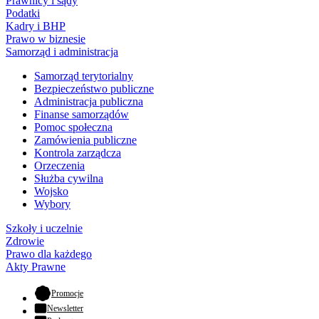
Prawnicy i sądy
Podatki
Kadry i BHP
Prawo w biznesie
Samorząd i administracja
Samorząd terytorialny
Bezpieczeństwo publiczne
Administracja publiczna
Finanse samorządów
Pomoc społeczna
Zamówienia publiczne
Kontrola zarządcza
Orzeczenia
Służba cywilna
Wojsko
Wybory
Szkoły i uczelnie
Zdrowie
Prawo dla każdego
Akty Prawne
- otwiera się w nowej karcie
Promocje
Newsletter