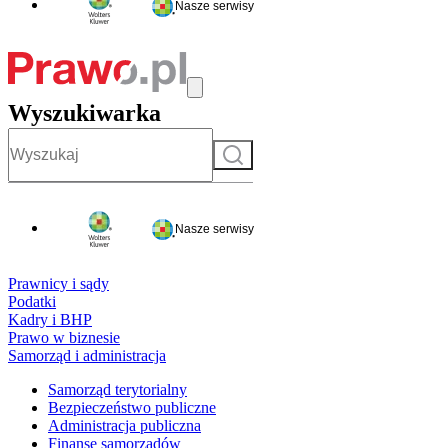
Nasze serwisy
Wyszukiwarka
Szukaj
Nasze serwisy
Prawnicy i sądy
Podatki
Kadry i BHP
Prawo w biznesie
Samorząd i administracja
Samorząd terytorialny
Bezpieczeństwo publiczne
Administracja publiczna
Finanse samorządów