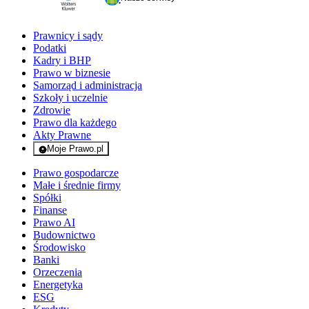
Prawnicy i sądy
Podatki
Kadry i BHP
Prawo w biznesie
Samorząd i administracja
Szkoły i uczelnie
Zdrowie
Prawo dla każdego
Akty Prawne
Moje Prawo.pl
- rejestracja i logowanie do serwisu
Prawo gospodarcze
Małe i średnie firmy
Spółki
Finanse
Prawo AI
Budownictwo
Środowisko
Banki
Orzeczenia
Energetyka
ESG