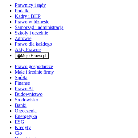
Prawnicy i sądy
Podatki
Kadry i BHP
Prawo w biznesie
Samorząd i administracja
Szkoły i uczelnie
Zdrowie
Prawo dla każdego
Akty Prawne
Moje Prawo.pl
- rejestracja i logowanie do serwisu
Prawo gospodarcze
Małe i średnie firmy
Spółki
Finanse
Prawo AI
Budownictwo
Środowisko
Banki
Orzeczenia
Energetyka
ESG
Kredyty
Cło