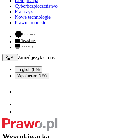
Deregulacja
Cyberbezpieczeństwo
Franczyza
Nowe technologie
Prawo autorskie
- otwiera się w nowej karcie
Promocje
Newsletter
Podcasty
Zmień język - bieżący:
Zmień język strony
PL
English (EN)
Українська (UA)
Wyszukiwarka