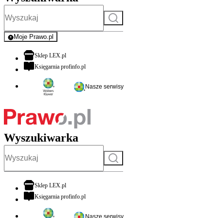
Szukaj
Moje Prawo.pl
- rejestracja i logowanie do serwisu
otwiera się w nowej karcie
Sklep LEX.pl
otwiera się w nowej karcie
Księgarnia profinfo.pl
Nasze serwisy
Wyszukiwarka
Szukaj
otwiera się w nowej karcie
Sklep LEX.pl
otwiera się w nowej karcie
Księgarnia profinfo.pl
Nasze serwisy