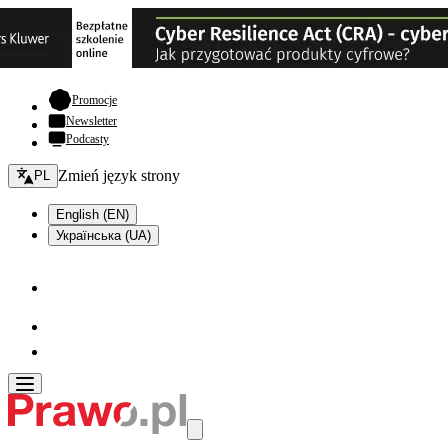
- otwiera się w nowej karcie
Promocje
Newsletter
Podcasty
Zmień język - bieżący:
Zmień język strony
PL
English (EN)
Українська (UA)