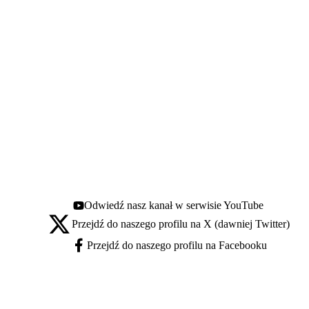
Odwiedź nasz kanał w serwisie YouTube
Youtube - otwiera się w nowej karcie
Przejdź do naszego profilu na X (dawniej Twitter)
X - otwiera się w nowej karcie
Przejdź do naszego profilu na Facebooku
Facebook - otwiera się w nowej karcie