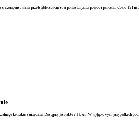
 na zrekompensowanie przedsiębiorstwom strat poniesionych z powodu pandemii Covid-19 i na
znie
zdalnego kontaktu z urzędami. Dostępny jest także e-PUAP. W wyjątkowych przypadkach podatn