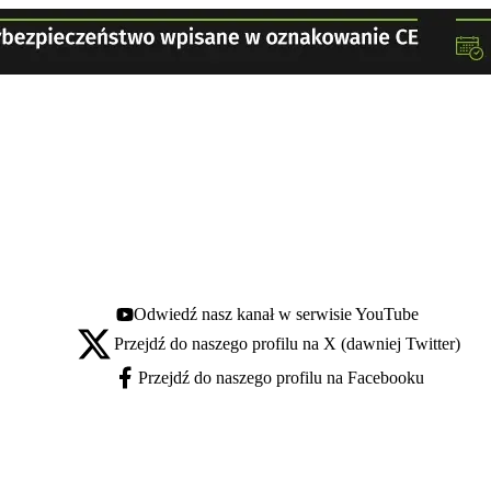
Odwiedź nasz kanał w serwisie YouTube
Youtube - otwiera się w nowej karcie
Przejdź do naszego profilu na X (dawniej Twitter)
X - otwiera się w nowej karcie
Przejdź do naszego profilu na Facebooku
Facebook - otwiera się w nowej karcie