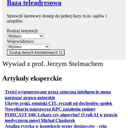
Baza teleadresowa
Sprawdź darmowy dostęp do pełnej bazy m.in. sądów i
urzędów.
Rodzaj instytucji:
Województwo:
Szukaj danych kontaktowych
Wywiad z prof. Jerzym Stelmachem
Artykuły eksperckie
Treści wygenerowane przez sztuczną inteligencje mogą
otwiera się w nowej karcie
naruszać prawo autorskie
otwiera 
Ukryte zyski, estoński CIT, ryczałt od dochodów spółek
otwiera się w no
Nowelizacja naprawcza KPC zażalenia zmiany
PODCAST #40: Lekarz czy algorytm? O roli AI w prawie
otwiera się w nowej karcie
medycznym mówi Michał Chodorek
Analiza ryzyka w kontekście oceny dostawców - rola