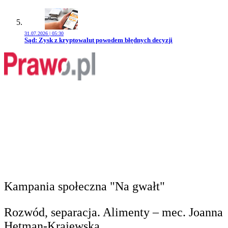
31.07.2026 | 05:30
Przejdź do artykułu:
Sąd: Zysk z kryptowalut powodem błędnych decyzji
Kampania społeczna "Na gwałt"
Rozwód, separacja. Alimenty – mec. Joanna
Hetman-Krajewska