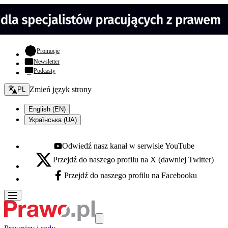
- otwiera się w nowej karcie
Promocje
Newsletter
Podcasty
Zmień język - bieżący:
Zmień język strony
PL
English (EN)
Українська (UA)
Odwiedź nasz kanał w serwisie YouTube
Youtube - otwiera się w nowej karcie
Przejdź do naszego profilu na X (dawniej Twitter)
X - otwiera się w nowej karcie
Przejdź do naszego profilu na Facebooku
Facebook - otwiera się w nowej karcie