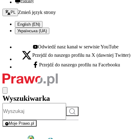
Podcasty
Zmień język - bieżący:
Zmień język strony
PL
English (EN)
Українська (UA)
Odwiedź nasz kanał w serwisie YouTube
Youtube - otwiera się w nowej karcie
Przejdź do naszego profilu na X (dawniej Twitter)
X - otwiera się w nowej karcie
Przejdź do naszego profilu na Facebooku
Facebook - otwiera się w nowej karcie
Wyszukiwarka
Szukaj
Moje Prawo.pl
- rejestracja i logowanie do serwisu