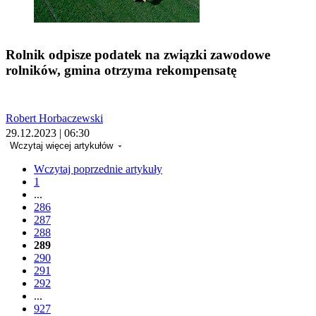
Rolnik odpisze podatek na związki zawodowe
rolników, gmina otrzyma rekompensatę
Robert Horbaczewski
29.12.2023 | 06:30
Wczytaj więcej artykułów
Wczytaj poprzednie artykuły
1
...
286
287
288
289
290
291
292
...
927