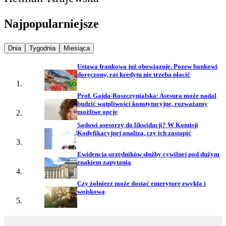
Najpopularniejsze
Najpopularniejsze wiadomości z
Najpopularniejsze wiadomości z
Najpopularniejsze wiadomości z
Dnia
Tygodnia
Miesiąca
Ustawa frankowa już obowiązuje. Pozew bankowi
doręczony, rat kredytu nie trzeba płacić
Prof. Gajda-Roszczynialska: Asesura może nadal
budzić wątpliwości konstytucyjne, rozważamy
możliwe opcje
Sądowi asesorzy do likwidacji? W Komisji
Kodyfikacyjnej analiza, czy ich zastąpić
Ewidencja urzędników służby cywilnej pod dużym
znakiem zapytania
Czy żołnierz może dostać emeryturę zwykłą i
wojskową