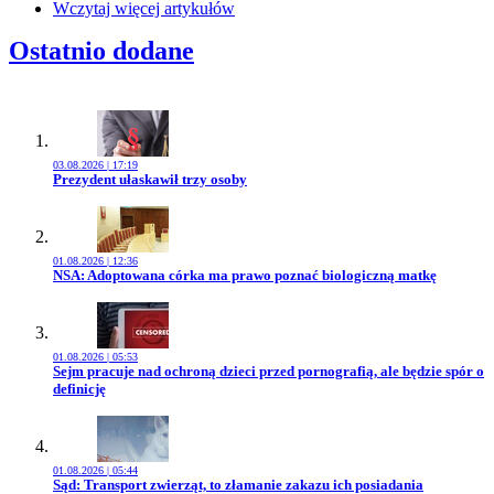
Wczytaj więcej artykułów
Ostatnio dodane
03.08.2026 | 17:19
Przejdź do artykułu:
Prezydent ułaskawił trzy osoby
01.08.2026 | 12:36
Przejdź do artykułu:
NSA: Adoptowana córka ma prawo poznać biologiczną matkę
01.08.2026 | 05:53
Przejdź do artykułu:
Sejm pracuje nad ochroną dzieci przed pornografią, ale będzie spór o
definicję
01.08.2026 | 05:44
Przejdź do artykułu:
Sąd: Transport zwierząt, to złamanie zakazu ich posiadania