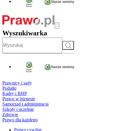
Nasze serwisy
Wyszukiwarka
Szukaj
Nasze serwisy
Prawnicy i sądy
Podatki
Kadry i BHP
Prawo w biznesie
Samorząd i administracja
Szkoły i uczelnie
Zdrowie
Prawo dla każdego
Prawo cywilne