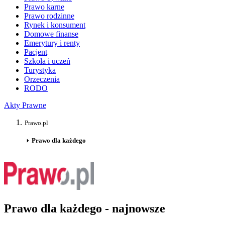
Prawo karne
Prawo rodzinne
Rynek i konsument
Domowe finanse
Emerytury i renty
Pacjent
Szkoła i uczeń
Turystyka
Orzeczenia
RODO
Akty Prawne
Prawo.pl
Prawo dla każdego
Prawo dla każdego - najnowsze