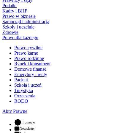
Prawnicy i sądy
Podatki
Kadry i BHP
Prawo w biznesie
Samorząd i administracja
Szkoły i uczelnie
Zdrowie
Prawo dla każdego
Prawo cywilne
Prawo karne
Prawo rodzinne
Rynek i konsument
Domowe finanse
Emerytury i renty
Pacjent
Szkoła i uczeń
Turystyka
Orzeczenia
RODO
Akty Prawne
- otwiera się w nowej karcie
Promocje
Newsletter