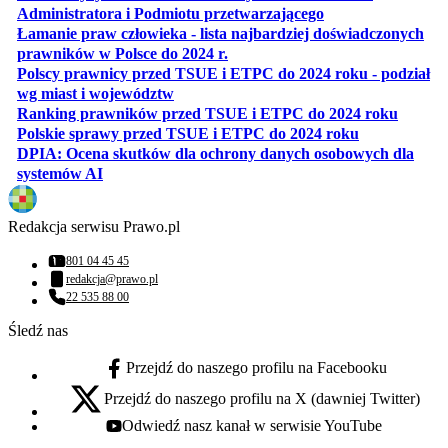
otwiera się w nowe
Administratora i Podmiotu przetwarzającego
Łamanie praw człowieka - lista najbardziej doświadczonych
otwiera się w nowej karcie
prawników w Polsce do 2024 r.
Polscy prawnicy przed TSUE i ETPC do 2024 roku - podział
otwiera się w nowej karcie
wg miast i województw
otwiera
Ranking prawników przed TSUE i ETPC do 2024 roku
otwiera się w
Polskie sprawy przed TSUE i ETPC do 2024 roku
DPIA: Ocena skutków dla ochrony danych osobowych dla
otwiera się w nowej karcie
systemów AI
Redakcja serwisu Prawo.pl
801 04 45 45
Numer telefonu:
redakcja@prawo.pl
Adres email:
22 535 88 00
Numer telefonu:
Śledź nas
Przejdź do naszego profilu na Facebooku
facebook - otwiera się w nowej karcie
Przejdź do naszego profilu na X (dawniej Twitter)
x - otwiera się w nowej karcie
Odwiedź nasz kanał w serwisie YouTube
youtube - otwiera się w nowej karcie