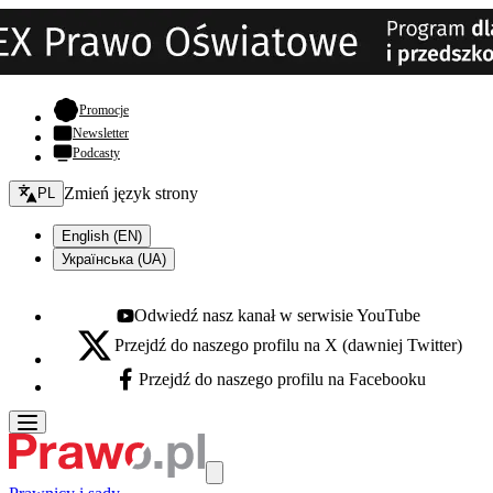
- otwiera się w nowej karcie
Promocje
Newsletter
Podcasty
Zmień język - bieżący:
Zmień język strony
PL
English (EN)
Українська (UA)
Odwiedź nasz kanał w serwisie YouTube
Youtube - otwiera się w nowej karcie
Przejdź do naszego profilu na X (dawniej Twitter)
X - otwiera się w nowej karcie
Przejdź do naszego profilu na Facebooku
Facebook - otwiera się w nowej karcie