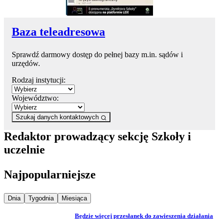
Baza teleadresowa
Sprawdź darmowy dostęp do pełnej bazy m.in. sądów i
urzędów.
Rodzaj instytucji:
Województwo:
Szukaj danych kontaktowych
Redaktor prowadzący sekcję Szkoły i
uczelnie
Najpopularniejsze
Najpopularniejsze wiadomości z
Najpopularniejsze wiadomości z
Najpopularniejsze wiadomości z
Dnia
Tygodnia
Miesiąca
Będzie więcej przesłanek do zawieszenia działania