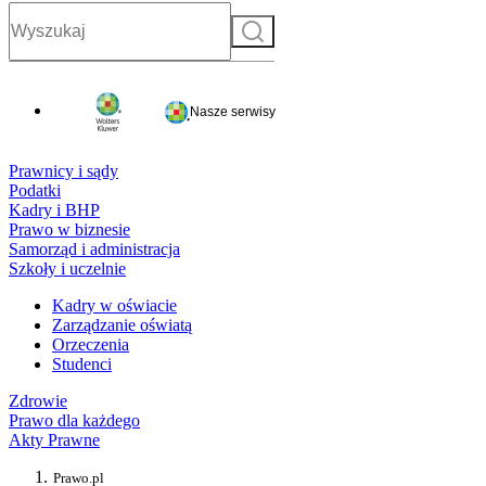
Szukaj
Nasze serwisy
Prawnicy i sądy
Podatki
Kadry i BHP
Prawo w biznesie
Samorząd i administracja
Szkoły i uczelnie
Kadry w oświacie
Zarządzanie oświatą
Orzeczenia
Studenci
Zdrowie
Prawo dla każdego
Akty Prawne
Prawo.pl