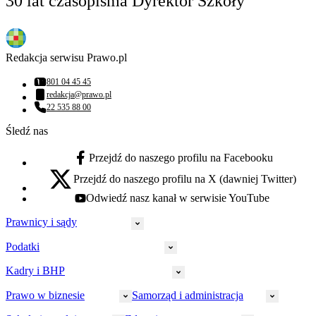
30 lat czasopisma Dyrektor Szkoły
Redakcja serwisu Prawo.pl
801 04 45 45
Numer telefonu:
redakcja@prawo.pl
Adres email:
22 535 88 00
Numer telefonu:
Śledź nas
Przejdź do naszego profilu na Facebooku
facebook - otwiera się w nowej karcie
Przejdź do naszego profilu na X (dawniej Twitter)
x - otwiera się w nowej karcie
Odwiedź nasz kanał w serwisie YouTube
youtube - otwiera się w nowej karcie
Prawnicy i sądy
Podatki
Wymiar sprawiedliwości
Prawnicy
Kadry i BHP
PIT
Prokuratura
CIT
Prawo w biznesie
Samorząd i administracja
Policja
Prawo pracy
VAT
Rynek