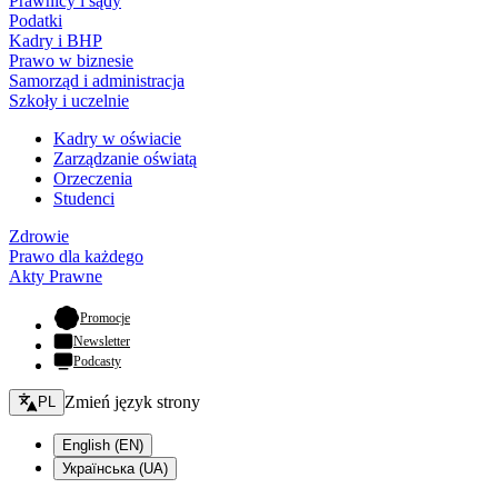
Prawnicy i sądy
Podatki
Kadry i BHP
Prawo w biznesie
Samorząd i administracja
Szkoły i uczelnie
Kadry w oświacie
Zarządzanie oświatą
Orzeczenia
Studenci
Zdrowie
Prawo dla każdego
Akty Prawne
- otwiera się w nowej karcie
Promocje
Newsletter
Podcasty
Zmień język - bieżący:
Zmień język strony
PL
English (EN)
Українська (UA)