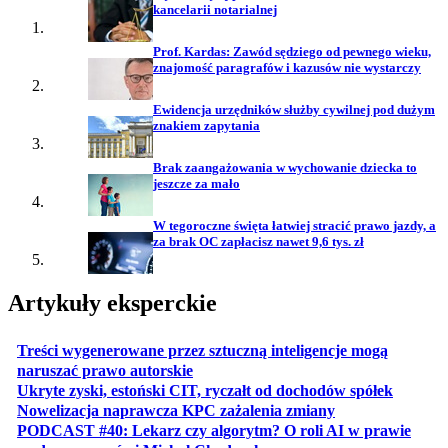
kancelarii notarialnej
Prof. Kardas: Zawód sędziego od pewnego wieku,
znajomość paragrafów i kazusów nie wystarczy
Ewidencja urzędników służby cywilnej pod dużym
znakiem zapytania
Brak zaangażowania w wychowanie dziecka to
jeszcze za mało
W tegoroczne święta łatwiej stracić prawo jazdy, a
za brak OC zapłacisz nawet 9,6 tys. zł
Artykuły eksperckie
Treści wygenerowane przez sztuczną inteligencje mogą
otwiera się w nowej karcie
naruszać prawo autorskie
otwiera 
Ukryte zyski, estoński CIT, ryczałt od dochodów spółek
otwiera się w no
Nowelizacja naprawcza KPC zażalenia zmiany
PODCAST #40: Lekarz czy algorytm? O roli AI w prawie