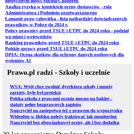
otwiera się w nowej karcie
medycznym mówi Michał Chodorek
Analiza ryzyka w kontekście oceny dostawców - rola
otwiera się w nowe
Administratora i Podmiotu przetwarzającego
Łamanie praw człowieka - lista najbardziej doświadczonych
otwiera się w nowej karcie
prawników w Polsce do 2024 r.
Polscy prawnicy przed TSUE i ETPC do 2024 roku - podział
otwiera się w nowej karcie
wg miast i województw
otwiera
Ranking prawników przed TSUE i ETPC do 2024 roku
otwiera się w
Polskie sprawy przed TSUE i ETPC do 2024 roku
DPIA: Ocena skutków dla ochrony danych osobowych dla
otwiera się w nowej karcie
systemów AI
Prawo.pl radzi - Szkoły i uczelnie
WSA: Wójt chce zwolnić dyrektora szkoły i mnoży
zarzuty, byle był pretekst
Polska szkoła z prawami ucznia mocno na bakier -
statuty pełne bezprawnych zapisów
Nauczyciel na zastępstwo też z prawem do wypoczynku
Wideofon w żłobku należy traktować jak monitoring
Nauczyciel bez obowiązkowej oceny, ale i bez dodatku