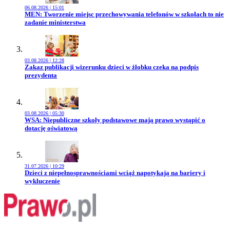
06.08.2026 | 15:01
Przejdź do artykułu:
MEN: Tworzenie miejsc przechowywania telefonów w szkołach to nie
zadanie ministerstwa
03.08.2026 | 12:28
Przejdź do artykułu:
Zakaz publikacji wizerunku dzieci w żłobku czeka na podpis
prezydenta
03.08.2026 | 05:30
Przejdź do artykułu:
WSA: Niepubliczne szkoły podstawowe mają prawo wystąpić o
dotację oświatową
31.07.2026 | 10:29
Przejdź do artykułu:
Dzieci z niepełnosprawnościami wciąż napotykają na bariery i
wykluczenie