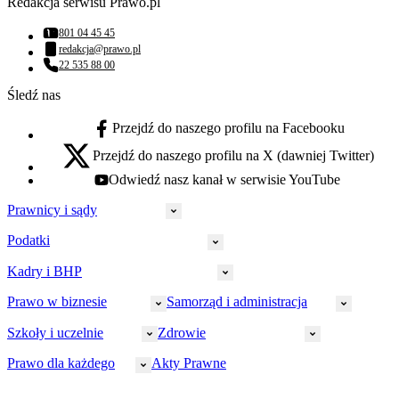
Redakcja serwisu Prawo.pl
801 04 45 45
Numer telefonu:
redakcja@prawo.pl
Adres email:
22 535 88 00
Numer telefonu:
Śledź nas
Przejdź do naszego profilu na Facebooku
facebook - otwiera się w nowej karcie
Przejdź do naszego profilu na X (dawniej Twitter)
x - otwiera się w nowej karcie
Odwiedź nasz kanał w serwisie YouTube
youtube - otwiera się w nowej karcie
Prawnicy i sądy
Podatki
Wymiar sprawiedliwości
Prawnicy
Kadry i BHP
PIT
Prokuratura
CIT
Prawo w biznesie
Samorząd i administracja
Policja
Prawo pracy
VAT
Rynek
HR
Szkoły i uczelnie
Zdrowie
Akcyza
Strefa aplikanta
Prawo gospodarcze
Samorząd terytorialny
BHP
Ordynacja
LegalTech
Małe i średnie firmy
Bezpieczeństwo publiczne
Prawo dla każdego
Akty Prawne
Ubezpieczenia społeczne
Rachunkowość
Sędziowie
Kadry w oświacie
Farmacja
Spółki
Administracja publiczna
PPK
Doradca podatkowy
E-doręczenia
Zarządzanie oświatą
Finansowanie zdrowia
Finanse
Finanse samorządów
Rynek pracy
Finanse publiczne
Prawo na Oko