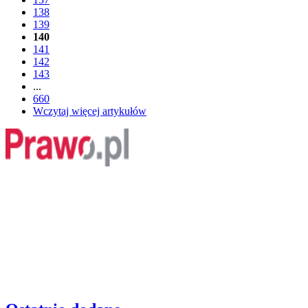
138
139
140
141
142
143
...
660
Wczytaj więcej artykułów