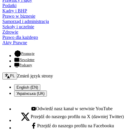
Prawnicy i sądy
Podatki
Kadry i BHP
Prawo w biznesie
Samorząd i administracja
Szkoły i uczelnie
Zdrowie
Prawo dla każdego
Akty Prawne
- otwiera się w nowej karcie
Promocje
Newsletter
Podcasty
Zmień język - bieżący:
Zmień język strony
PL
English (EN)
Українська (UA)
Odwiedź nasz kanał w serwisie YouTube
Youtube - otwiera się w nowej karcie
Przejdź do naszego profilu na X (dawniej Twitter)
X - otwiera się w nowej karcie
Przejdź do naszego profilu na Facebooku
Facebook - otwiera się w nowej karcie