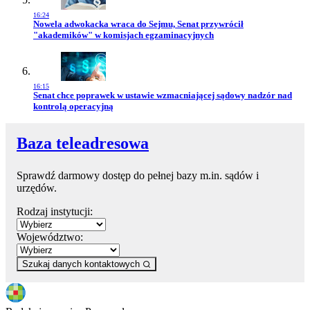
16:24
Przejdź do artykułu:
Nowela adwokacka wraca do Sejmu, Senat przywrócił
"akademików" w komisjach egzaminacyjnych
16:15
Przejdź do artykułu:
Senat chce poprawek w ustawie wzmacniającej sądowy nadzór nad
kontrolą operacyjną
Baza teleadresowa
Sprawdź darmowy dostęp do pełnej bazy m.in. sądów i
urzędów.
Rodzaj instytucji:
Województwo:
Szukaj danych kontaktowych