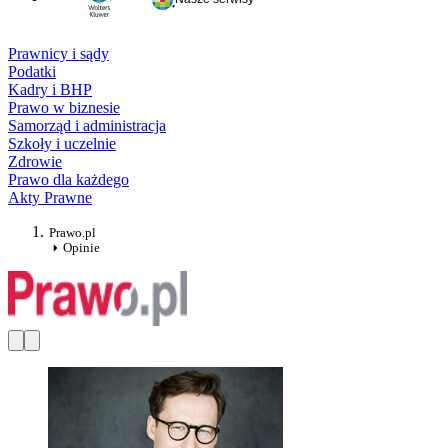
Prawnicy i sądy
Podatki
Kadry i BHP
Prawo w biznesie
Samorząd i administracja
Szkoły i uczelnie
Zdrowie
Prawo dla każdego
Akty Prawne
Prawo.pl
Opinie