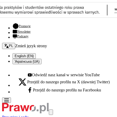
- otwiera się w nowej karcie
Promocje
Newsletter
Podcasty
Zmień język - bieżący:
Zmień język strony
PL
English (EN)
Українська (UA)
Odwiedź nasz kanał w serwisie YouTube
Youtube - otwiera się w nowej karcie
Przejdź do naszego profilu na X (dawniej Twitter)
X - otwiera się w nowej karcie
Przejdź do naszego profilu na Facebooku
Facebook - otwiera się w nowej karcie