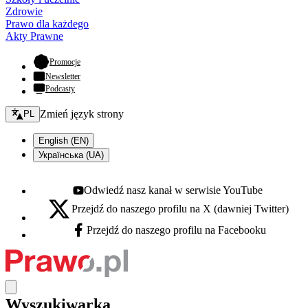
Zdrowie
Prawo dla każdego
Akty Prawne
- otwiera się w nowej karcie
Promocje
Newsletter
Podcasty
Zmień język - bieżący:
Zmień język strony
PL
English (EN)
Українська (UA)
Odwiedź nasz kanał w serwisie YouTube
Youtube - otwiera się w nowej karcie
Przejdź do naszego profilu na X (dawniej Twitter)
X - otwiera się w nowej karcie
Przejdź do naszego profilu na Facebooku
Facebook - otwiera się w nowej karcie
Wyszukiwarka