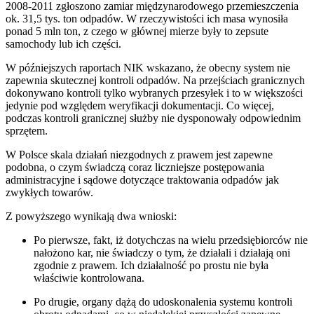
2008-2011 zgłoszono zamiar międzynarodowego przemieszczenia
ok. 31,5 tys. ton odpadów. W rzeczywistości ich masa wynosiła
ponad 5 mln ton, z czego w głównej mierze były to zepsute
samochody lub ich części.
W późniejszych raportach NIK wskazano, że obecny system nie
zapewnia skutecznej kontroli odpadów. Na przejściach granicznych
dokonywano kontroli tylko wybranych przesyłek i to w większości
jedynie pod względem weryfikacji dokumentacji. Co więcej,
podczas kontroli granicznej służby nie dysponowały odpowiednim
sprzętem.
W Polsce skala działań niezgodnych z prawem jest zapewne
podobna, o czym świadczą coraz liczniejsze postępowania
administracyjne i sądowe dotyczące traktowania odpadów jak
zwykłych towarów.
Z powyższego wynikają dwa wnioski:
Po pierwsze, fakt, iż dotychczas na wielu przedsiębiorców nie
nałożono kar, nie świadczy o tym, że działali i działają oni
zgodnie z prawem. Ich działalność po prostu nie była
właściwie kontrolowana.
Po drugie, organy dążą do udoskonalenia systemu kontroli