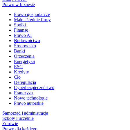
Prawo w biznesie
Prawo gospodarcze
Małe i średnie firmy
Spółki
Finanse
Prawo AI
Budownictwo
Środowisko
Banki
Orzeczenia
Energetyka
ESG
Kredyty
Cło
Deregulacja
Cyberbezpieczeństwo
Franczyza
Nowe technologie
Prawo autorskie
Samorząd i administracja
Szkoły i uczelnie
Zdrowie
Prawo dla każdego