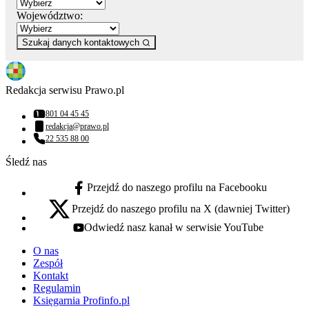
Województwo:
Szukaj danych kontaktowych
Redakcja serwisu Prawo.pl
801 04 45 45
Numer telefonu:
redakcja@prawo.pl
Adres email:
22 535 88 00
Numer telefonu:
Śledź nas
Przejdź do naszego profilu na Facebooku
facebook - otwiera się w nowej karcie
Przejdź do naszego profilu na X (dawniej Twitter)
x - otwiera się w nowej karcie
Odwiedź nasz kanał w serwisie YouTube
youtube - otwiera się w nowej karcie
O nas
Zespół
Kontakt
Regulamin
Księgarnia Profinfo.pl