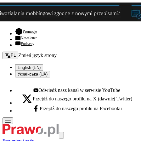
- otwiera się w nowej karcie
Promocje
Newsletter
Podcasty
Zmień język - bieżący:
Zmień język strony
PL
English (EN)
Українська (UA)
Odwiedź nasz kanał w serwisie YouTube
Youtube - otwiera się w nowej karcie
Przejdź do naszego profilu na X (dawniej Twitter)
X - otwiera się w nowej karcie
Przejdź do naszego profilu na Facebooku
Facebook - otwiera się w nowej karcie