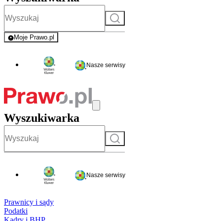
Szukaj
Moje Prawo.pl
- rejestracja i logowanie do serwisu
Nasze serwisy
Wyszukiwarka
Szukaj
Nasze serwisy
Prawnicy i sądy
Podatki
Kadry i BHP