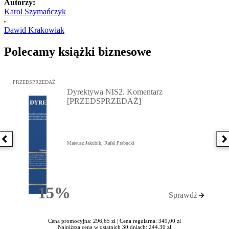
Autorzy:
Karol Szymańczyk
Dawid Krakowiak
Polecamy książki biznesowe
Przejdź do: Dyrektywa NIS2. Komentarz [PRZEDSPRZEDAŻ], Mateu
PRZEDSPRZEDAŻ
Dyrektywa NIS2. Komentarz
[PRZEDSPRZEDAŻ]
Poprzednia książka
N
Mateusz Jakubik, Rafał Prabucki
15%
Sprawdź
Rabatu
Cena promocyjna: 296,65 zł |
Cena regularna: 349,00 zł
Najniższa cena w ostatnich 30 dniach: 244,30 zł