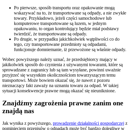
Po pierwsze, sposób transportu oraz opakowanie mogą
wskazywać na to, że transportowane są odpady, a nie zwykłe
towary. Przykładowo, jeżeli części samochodowe lub
komputerowe transportowane są luzem, w jednym
opakowaniu, to organ kontrolujący będzie miał podstawy
twierdzić, że transportowane są odpady.
Po drugie, w przypadku jakichkolwiek wątpliwości co do
tego, czy transportowane przedmioty są odpadami,
funkcjonuje domniemanie, iż przewożone są właśnie odpady.
Wobec powyższego należy uznać, że przedsiębiorcy mający w
jakikolwiek sposób do czynienia z używanymi towarami, które są
sprowadzane z zagranicy lub są tam wysyłane, powinni uważnie
przyjrzeć się wszystkim okolicznościom towarzyszącym temu
transportowi. Może bowiem okazać się, że nawet z pozoru
nieznaczący fakt zaważy na uznaniu towaru za odpad. W takiej
sytuacji konsekwencje prawne mogą okazać się nieuniknione.
Znajdźmy zagrożenia prawne zanim one
znajdą nas
Jak wynika z powyższego,
prowadzenie działalności gospodarczej
z
pominięciem przepisów o odpadach może być bardzo dolegliwe w