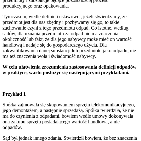
przedmioty i substancje będące pozostałością procesu
produkcyjnego oraz opakowania.
Tymczasem, wedle definicji ustawowej, jeżeli stwierdzamy, że
przedmiot jest dla nas zbędny i pozbywamy się go, to takie
zachowanie czyni z tego przedmiotu odpad. Co istotne, według
sądów, dla uznania przedmiotu za odpad nie ma znaczenia
okoliczność lub fakt, że dla jego nabywcy może mieć on wartość
handlową i nadaje się do gospodarczego użycia. Dla
zakwalifikowania danej substancji lub przedmiotu jako odpadu, nie
ma też znaczenia wola i świadomość nabywcy.
W celu ułatwienia zrozumienia zastosowania definicji odpadów
w praktyce, warto posłużyć się następującymi przykładami.
Przykład 1
Spółka zajmowała się skupowaniem sprzętu telekomunikacyjnego,
jego demontażem, a następnie sprzedażą. Spółka twierdziła, że nie
ma do czynienia z odpadami, bowiem wedle umowy dokonywała
ona zakupu sprzętu posiadającego wartość handlową, a nie
odpadów.
Sąd był jednak innego zdania. Stwierdził bowiem, że bez znaczenia