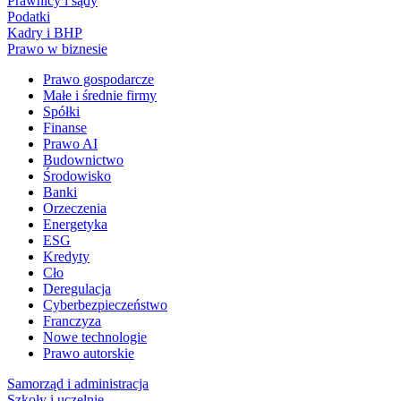
Prawnicy i sądy
Podatki
Kadry i BHP
Prawo w biznesie
Prawo gospodarcze
Małe i średnie firmy
Spółki
Finanse
Prawo AI
Budownictwo
Środowisko
Banki
Orzeczenia
Energetyka
ESG
Kredyty
Cło
Deregulacja
Cyberbezpieczeństwo
Franczyza
Nowe technologie
Prawo autorskie
Samorząd i administracja
Szkoły i uczelnie