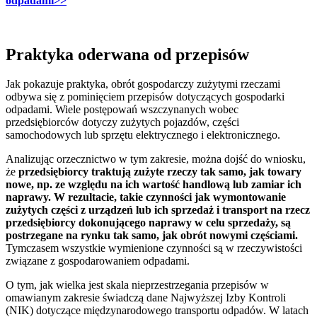
odpadami>>
Praktyka oderwana od przepisów
Jak pokazuje praktyka, obrót gospodarczy zużytymi rzeczami
odbywa się z pominięciem przepisów dotyczących gospodarki
odpadami. Wiele postępowań wszczynanych wobec
przedsiębiorców dotyczy zużytych pojazdów, części
samochodowych lub sprzętu elektrycznego i elektronicznego.
Analizując orzecznictwo w tym zakresie, można dojść do wniosku,
że
przedsiębiorcy traktują zużyte rzeczy tak samo, jak towary
nowe, np. ze względu na ich wartość handlową lub zamiar ich
naprawy. W rezultacie, takie czynności jak wymontowanie
zużytych części z urządzeń lub ich sprzedaż i transport na rzecz
przedsiębiorcy dokonującego naprawy w celu sprzedaży, są
postrzegane na rynku tak samo, jak obrót nowymi częściami.
Tymczasem wszystkie wymienione czynności są w rzeczywistości
związane z gospodarowaniem odpadami.
O tym, jak wielka jest skala nieprzestrzegania przepisów w
omawianym zakresie świadczą dane Najwyższej Izby Kontroli
(NIK) dotyczące międzynarodowego transportu odpadów. W latach