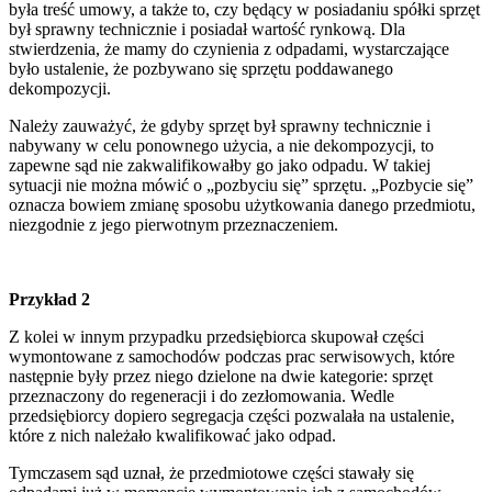
była treść umowy, a także to, czy będący w posiadaniu spółki sprzęt
był sprawny technicznie i posiadał wartość rynkową. Dla
stwierdzenia, że mamy do czynienia z odpadami, wystarczające
było ustalenie, że pozbywano się sprzętu poddawanego
dekompozycji.
Należy zauważyć, że gdyby sprzęt był sprawny technicznie i
nabywany w celu ponownego użycia, a nie dekompozycji, to
zapewne sąd nie zakwalifikowałby go jako odpadu. W takiej
sytuacji nie można mówić o „pozbyciu się” sprzętu. „Pozbycie się”
oznacza bowiem zmianę sposobu użytkowania danego przedmiotu,
niezgodnie z jego pierwotnym przeznaczeniem.
Przykład 2
Z kolei w innym przypadku przedsiębiorca skupował części
wymontowane z samochodów podczas prac serwisowych, które
następnie były przez niego dzielone na dwie kategorie: sprzęt
przeznaczony do regeneracji i do zezłomowania. Wedle
przedsiębiorcy dopiero segregacja części pozwalała na ustalenie,
które z nich należało kwalifikować jako odpad.
Tymczasem sąd uznał, że przedmiotowe części stawały się