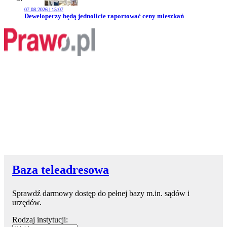
07.08.2026 | 15:07
Przejdź do artykułu:
Deweloperzy będą jednolicie raportować ceny mieszkań
Baza teleadresowa
Sprawdź darmowy dostęp do pełnej bazy m.in. sądów i
urzędów.
Rodzaj instytucji: