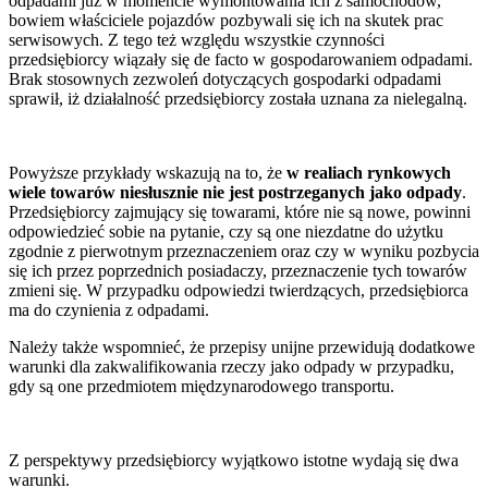
odpadami już w momencie wymontowania ich z samochodów,
bowiem właściciele pojazdów pozbywali się ich na skutek prac
serwisowych. Z tego też względu wszystkie czynności
przedsiębiorcy wiązały się de facto w gospodarowaniem odpadami.
Brak stosownych zezwoleń dotyczących gospodarki odpadami
sprawił, iż działalność przedsiębiorcy została uznana za nielegalną.
Powyższe przykłady wskazują na to, że
w realiach rynkowych
wiele towarów niesłusznie nie jest postrzeganych jako odpady
.
Przedsiębiorcy zajmujący się towarami, które nie są nowe, powinni
odpowiedzieć sobie na pytanie, czy są one niezdatne do użytku
zgodnie z pierwotnym przeznaczeniem oraz czy w wyniku pozbycia
się ich przez poprzednich posiadaczy, przeznaczenie tych towarów
zmieni się. W przypadku odpowiedzi twierdzących, przedsiębiorca
ma do czynienia z odpadami.
Należy także wspomnieć, że przepisy unijne przewidują dodatkowe
warunki dla zakwalifikowania rzeczy jako odpady w przypadku,
gdy są one przedmiotem międzynarodowego transportu.
Z perspektywy przedsiębiorcy wyjątkowo istotne wydają się dwa
warunki.