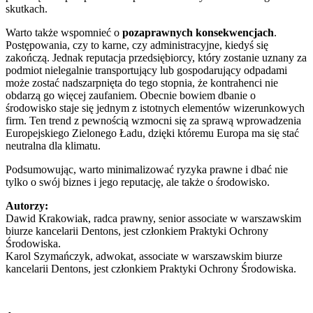
skutkach.
Warto także wspomnieć o
pozaprawnych konsekwencjach
.
Postępowania, czy to karne, czy administracyjne, kiedyś się
zakończą. Jednak reputacja przedsiębiorcy, który zostanie uznany za
podmiot nielegalnie transportujący lub gospodarujący odpadami
może zostać nadszarpnięta do tego stopnia, że kontrahenci nie
obdarzą go więcej zaufaniem. Obecnie bowiem dbanie o
środowisko staje się jednym z istotnych elementów wizerunkowych
firm. Ten trend z pewnością wzmocni się za sprawą wprowadzenia
Europejskiego Zielonego Ładu, dzięki któremu Europa ma się stać
neutralna dla klimatu.
Podsumowując, warto minimalizować ryzyka prawne i dbać nie
tylko o swój biznes i jego reputację, ale także o środowisko.
Autorzy:
Dawid Krakowiak, radca prawny, senior associate w warszawskim
biurze kancelarii Dentons, jest członkiem Praktyki Ochrony
Środowiska.
Karol Szymańczyk, adwokat, associate w warszawskim biurze
kancelarii Dentons, jest członkiem Praktyki Ochrony Środowiska.