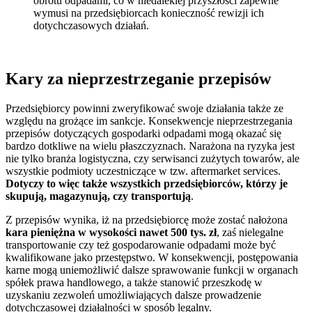
obrotu odpadami, co w niedalekiej przyszłości zapewne
wymusi na przedsiębiorcach konieczność rewizji ich
dotychczasowych działań.
Kary za nieprzestrzeganie przepisów
Przedsiębiorcy powinni zweryfikować swoje działania także ze
względu na grożące im sankcje. Konsekwencje nieprzestrzegania
przepisów dotyczących gospodarki odpadami mogą okazać się
bardzo dotkliwe na wielu płaszczyznach. Narażona na ryzyka jest
nie tylko branża logistyczna, czy serwisanci zużytych towarów, ale
wszystkie podmioty uczestniczące w tzw. aftermarket services.
Dotyczy to więc także wszystkich przedsiębiorców, którzy je
skupują, magazynują, czy transportują
.
Z przepisów wynika, iż na przedsiębiorcę może zostać nałożona
kara pieniężna w wysokości nawet 500 tys. zł
, zaś nielegalne
transportowanie czy też gospodarowanie odpadami może być
kwalifikowane jako przestępstwo. W konsekwencji, postępowania
karne mogą uniemożliwić dalsze sprawowanie funkcji w organach
spółek prawa handlowego, a także stanowić przeszkodę w
uzyskaniu zezwoleń umożliwiających dalsze prowadzenie
dotychczasowej działalności w sposób legalny.