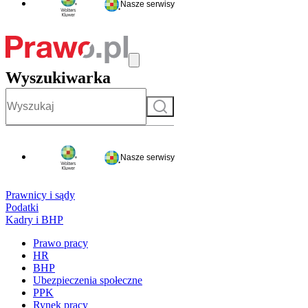
Nasze serwisy
Wyszukiwarka
Szukaj
Nasze serwisy
Prawnicy i sądy
Podatki
Kadry i BHP
Prawo pracy
HR
BHP
Ubezpieczenia społeczne
PPK
Rynek pracy