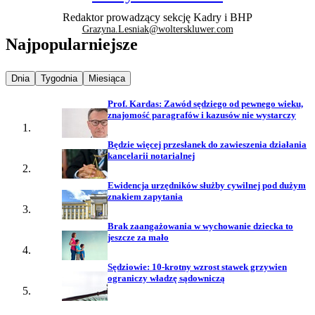
Redaktor prowadzący sekcję Kadry i BHP
Grazyna.Lesniak@wolterskluwer.com
Najpopularniejsze
Najpopularniejsze wiadomości z
Najpopularniejsze wiadomości z
Najpopularniejsze wiadomości z
Dnia
Tygodnia
Miesiąca
Prof. Kardas: Zawód sędziego od pewnego wieku,
znajomość paragrafów i kazusów nie wystarczy
Będzie więcej przesłanek do zawieszenia działania
kancelarii notarialnej
Ewidencja urzędników służby cywilnej pod dużym
znakiem zapytania
Brak zaangażowania w wychowanie dziecka to
jeszcze za mało
Sędziowie: 10-krotny wzrost stawek grzywien
ograniczy władzę sądowniczą