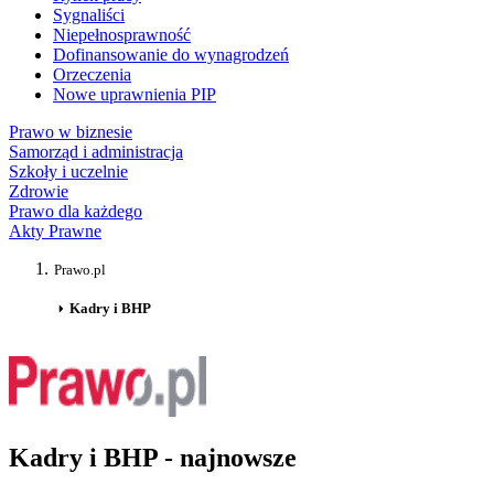
Sygnaliści
Niepełnosprawność
Dofinansowanie do wynagrodzeń
Orzeczenia
Nowe uprawnienia PIP
Prawo w biznesie
Samorząd i administracja
Szkoły i uczelnie
Zdrowie
Prawo dla każdego
Akty Prawne
Prawo.pl
Kadry i BHP
Kadry i BHP - najnowsze