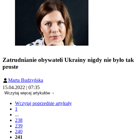
Zatrudnianie obywateli Ukrainy nigdy nie było tak
proste
Marta Budzyńska
15.04.2022 | 07:35
Wczytaj więcej artykułów
Wczytaj poprzednie artykuły
1
...
238
239
240
241