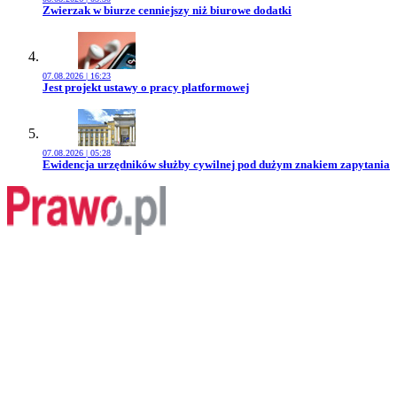
Przejdź do artykułu:
Zwierzak w biurze cenniejszy niż biurowe dodatki
07.08.2026 | 16:23
Przejdź do artykułu:
Jest projekt ustawy o pracy platformowej
07.08.2026 | 05:28
Przejdź do artykułu:
Ewidencja urzędników służby cywilnej pod dużym znakiem zapytania