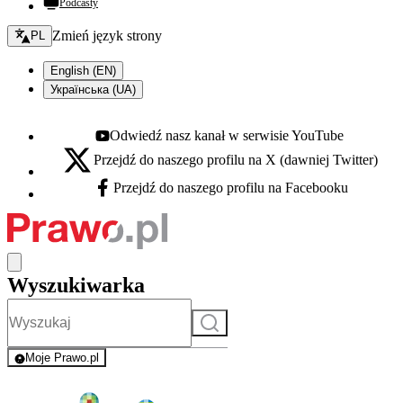
Podcasty
Zmień język - bieżący:
Zmień język strony
PL
English (EN)
Українська (UA)
Odwiedź nasz kanał w serwisie YouTube
Youtube - otwiera się w nowej karcie
Przejdź do naszego profilu na X (dawniej Twitter)
X - otwiera się w nowej karcie
Przejdź do naszego profilu na Facebooku
Facebook - otwiera się w nowej karcie
Wyszukiwarka
Szukaj
Moje Prawo.pl
- rejestracja i logowanie do serwisu