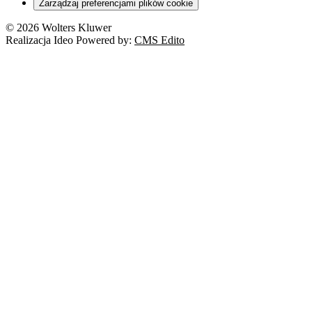
Zarządzaj preferencjami plików cookie
Franczyza
Nowe technologie
© 2026 Wolters Kluwer
Prawo autorskie
Realizacja Ideo Powered by:
CMS Edito