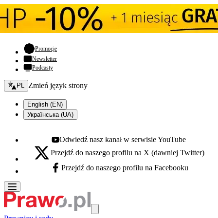
- otwiera się w nowej karcie
Promocje
Newsletter
Podcasty
Zmień język - bieżący:
Zmień język strony
PL
English (EN)
Українська (UA)
Odwiedź nasz kanał w serwisie YouTube
Youtube - otwiera się w nowej karcie
Przejdź do naszego profilu na X (dawniej Twitter)
X - otwiera się w nowej karcie
Przejdź do naszego profilu na Facebooku
Facebook - otwiera się w nowej karcie