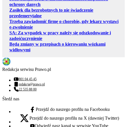
ochrony danych
Zasiłek dla bezrobotnych to nie świadczenie
przedemerytalne
Trzeba zawiadomić firmę o chorobie, gdy lekarz wystawi
e-zwolnienie
SA: Za wypadek w pracy należy się odszkodowanie i
zadośćuczynienie
Będą zmiany w przepisach o kierowaniu wózkami
widłowymi
Redakcja serwisu Prawo.pl
801 04 45 45
Numer telefonu:
redakcja@prawo.pl
Adres email:
22 535 88 00
Numer telefonu:
Śledź nas
Przejdź do naszego profilu na Facebooku
facebook - otwiera się w nowej karcie
Przejdź do naszego profilu na X (dawniej Twitter)
x - otwiera się w nowej karcie
Odwiedź nasz kanał w serwisie YouTube