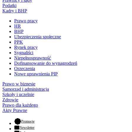
Prawnicy i sądy
Podatki
Kadry i BHP
Prawo pracy
HR
BHP
Ubezpieczenia społeczne
PPK
Rynek pracy
Sygnaliści
Niepełnosprawność
Dofinansowanie do wynagrodzeń
Orzeczenia
Nowe uprawnienia PIP
Prawo w biznesie
Samorząd i administracja
Szkoły i uczelnie
Zdrowie
Prawo dla każdego
Akty Prawne
- otwiera się w nowej karcie
Promocje
Newsletter