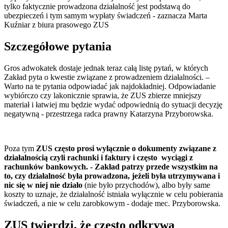
tylko faktycznie prowadzona działalność jest podstawą do
ubezpieczeń i tym samym wypłaty świadczeń - zaznacza Marta
Kuźniar z biura prasowego ZUS
Szczegółowe pytania
Gros adwokatek dostaje jednak teraz całą listę pytań, w których
Zakład pyta o kwestie związane z prowadzeniem działalności. –
Warto na te pytania odpowiadać jak najdokładniej. Odpowiadanie
wybiórczo czy lakonicznie sprawia, że ZUS zbierze mniejszy
materiał i łatwiej mu będzie wydać odpowiednią do sytuacji decyzję
negatywną - przestrzega radca prawny Katarzyna Przyborowska.
Poza tym
ZUS często prosi wyłącznie o dokumenty związane z
działalnością czyli rachunki i faktury i często wyciągi z
rachunków bankowych. - Zakład patrzy przede wszystkim na
to, czy działalność była prowadzona, jeżeli była utrzymywana i
nic się w niej nie działo
(nie było przychodów), albo były same
koszty to uznaje, że działalność istniała wyłącznie w celu pobierania
świadczeń, a nie w celu zarobkowym - dodaje mec. Przyborowska.
ZUS twierdzi, że często odkrywa