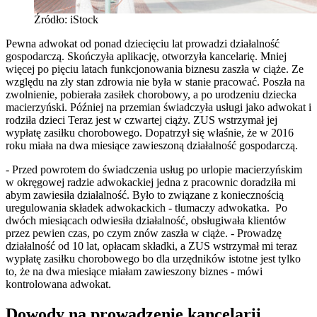
Źródło: iStock
Pewna adwokat od ponad dziecięciu lat prowadzi działalność
gospodarczą. Skończyła aplikację, otworzyła kancelarię. Mniej
więcej po pięciu latach funkcjonowania biznesu zaszła w ciąże. Ze
względu na zły stan zdrowia nie była w stanie pracować. Poszła na
zwolnienie, pobierała zasiłek chorobowy, a po urodzeniu dziecka
macierzyński. Później na przemian świadczyła usługi jako adwokat i
rodziła dzieci Teraz jest w czwartej ciąży. ZUS wstrzymał jej
wypłatę zasiłku chorobowego. Dopatrzył się właśnie, że w 2016
roku miała na dwa miesiące zawieszoną działalność gospodarczą.
- Przed powrotem do świadczenia usług po urlopie macierzyńskim
w okręgowej radzie adwokackiej jedna z pracownic doradziła mi
abym zawiesiła działalność. Było to związane z koniecznością
uregulowania składek adwokackich - tłumaczy adwokatka. Po
dwóch miesiącach odwiesiła działalność, obsługiwała klientów
przez pewien czas, po czym znów zaszła w ciąże. - Prowadzę
działalność od 10 lat, opłacam składki, a ZUS wstrzymał mi teraz
wypłatę zasiłku chorobowego bo dla urzędników istotne jest tylko
to, że na dwa miesiące miałam zawieszony biznes - mówi
kontrolowana adwokat.
Dowody na prowadzenie kancelarii