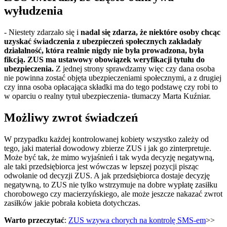
wyłudzenia
- Niestety zdarzało się i
nadal się zdarza, że niektóre osoby chcąc
uzyskać świadczenia z ubezpieczeń społecznych zakładały
działalność, która realnie nigdy nie była prowadzona, była
fikcją. ZUS ma ustawowy obowiązek weryfikacji tytułu do
ubezpieczenia.
Z jednej strony sprawdzamy więc czy dana osoba
nie powinna zostać objęta ubezpieczeniami społecznymi, a z drugiej
czy inna osoba opłacająca składki ma do tego podstawę czy robi to
w oparciu o realny tytuł ubezpieczenia- tłumaczy Marta Kuźniar.
Możliwy zwrot świadczeń
W przypadku każdej kontrolowanej kobiety wszystko zależy od
tego, jaki materiał dowodowy zbierze ZUS i jak go zinterpretuje.
Może być tak, że mimo wyjaśnień i tak wyda decyzję negatywną,
ale taki przedsiębiorca jest wówczas w lepszej pozycji pisząc
odwołanie od decyzji ZUS. A jak przedsiębiorca dostaje decyzję
negatywną, to ZUS nie tylko wstrzymuje na dobre wypłatę zasiłku
chorobowego czy macierzyńskiego, ale może jeszcze nakazać zwrot
zasiłków jakie pobrała kobieta dotychczas.
Warto przeczytać
:
ZUS wzywa chorych na kontrolę SMS-em
>>