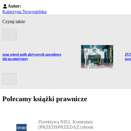
Autor:
Katarzyna Nowosielska
Czytaj także
Poprzedni slide
ź do artykułu:
Prze
Coraz więcej osób aktywnych zawodowo
ZUS
hodzi na emerytury
zwo
Kolejny slide
Polecamy książki prawnicze
Przejdź do: Dyrektywa NIS2. Komentarz [PRZEDSPRZEDAŻ] ebook,
Dyrektywa NIS2. Komentarz
[PRZEDSPRZEDAŻ] ebook