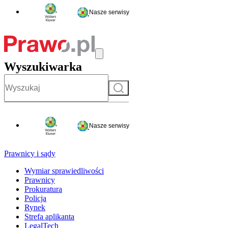
Nasze serwisy
Wyszukiwarka
Szukaj
Nasze serwisy
Prawnicy i sądy
Wymiar sprawiedliwości
Prawnicy
Prokuratura
Policja
Rynek
Strefa aplikanta
LegalTech