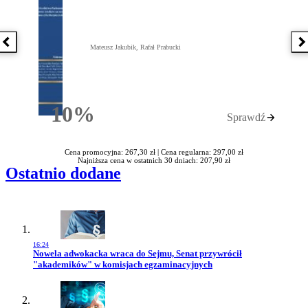
Poprzednia książka
N
Mateusz Jakubik, Rafał Prabucki
10%
Sprawdź
Rabatu
Cena promocyjna: 267,30 zł |
Cena regularna: 297,00 zł
Najniższa cena w ostatnich 30 dniach: 207,90 zł
Ostatnio dodane
16:24
Przejdź do artykułu:
Nowela adwokacka wraca do Sejmu, Senat przywrócił
"akademików" w komisjach egzaminacyjnych