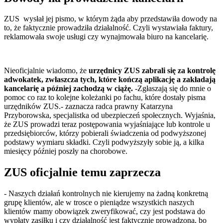
ZUS wysłał jej pismo, w którym żąda aby przedstawiła dowody na
to, że faktycznie prowadziła działalność. Czyli wystawiała faktury,
reklamowała swoje usługi czy wynajmowała biuro na kancelarię.
Nieoficjalnie wiadomo, że
urzędnicy ZUS zabrali się za kontrolę
adwokatek, zwłaszcza tych, które kończą aplikację a zakładają
kancelarię a później zachodzą w ciążę.
-Zgłaszają się do mnie o
pomoc co raz to kolejne koleżanki po fachu, które dostały pisma
urzędników ZUS.- zaznacza radca prawny Katarzyna
Przyborowska, specjalistka od ubezpieczeń społecznych. Wyjaśnia,
że ZUS prowadzi teraz postępowania wyjaśniające lub kontrole u
przedsiębiorców, którzy pobierali świadczenia od podwyższonej
podstawy wymiaru składki. Czyli podwyższyły sobie ją, a kilka
miesięcy później poszły na chorobowe.
ZUS oficjalnie temu zaprzecza
- Naszych działań kontrolnych nie kierujemy na żadną konkretną
grupę klientów, ale w trosce o pieniądze wszystkich naszych
klientów mamy obowiązek zweryfikować, czy jest podstawa do
wypłaty zasiłku i czy działalność jest faktycznie prowadzona, bo