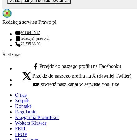
Szukaj danych kontaktowych
Redakcja serwisu Prawo.pl
801 04 45 45
Numer telefonu:
redakcja@prawo.pl
Adres email:
22 535 88 00
Numer telefonu:
Śledź nas
Przejdź do naszego profilu na Facebooku
facebook - otwiera się w nowej karcie
Przejdź do naszego profilu na X (dawniej Twitter)
x - otwiera się w nowej karcie
Odwiedź nasz kanał w serwisie YouTube
youtube - otwiera się w nowej karcie
O nas
Zespół
Kontakt
Regulamin
Księgarnia Profinfo.pl
Wolters Kluwer
FEPI
FPOP
Mapa strony