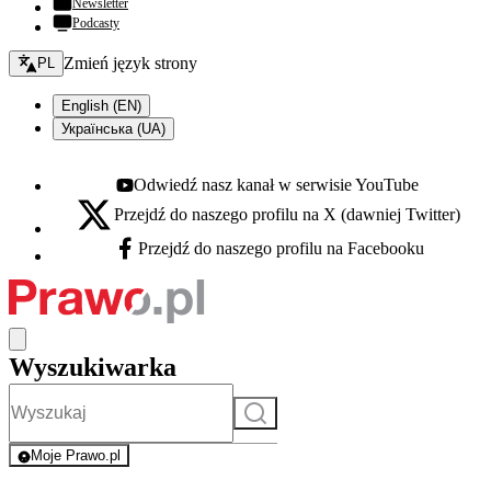
Newsletter
Podcasty
Zmień język - bieżący:
Zmień język strony
PL
English (EN)
Українська (UA)
Odwiedź nasz kanał w serwisie YouTube
Youtube - otwiera się w nowej karcie
Przejdź do naszego profilu na X (dawniej Twitter)
X - otwiera się w nowej karcie
Przejdź do naszego profilu na Facebooku
Facebook - otwiera się w nowej karcie
Wyszukiwarka
Szukaj
Moje Prawo.pl
- rejestracja i logowanie do serwisu