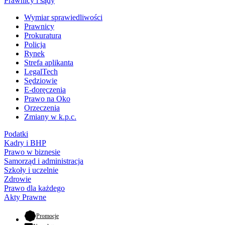
Prawnicy i sądy
Wymiar sprawiedliwości
Prawnicy
Prokuratura
Policja
Rynek
Strefa aplikanta
LegalTech
Sędziowie
E-doręczenia
Prawo na Oko
Orzeczenia
Zmiany w k.p.c.
Podatki
Kadry i BHP
Prawo w biznesie
Samorząd i administracja
Szkoły i uczelnie
Zdrowie
Prawo dla każdego
Akty Prawne
- otwiera się w nowej karcie
Promocje