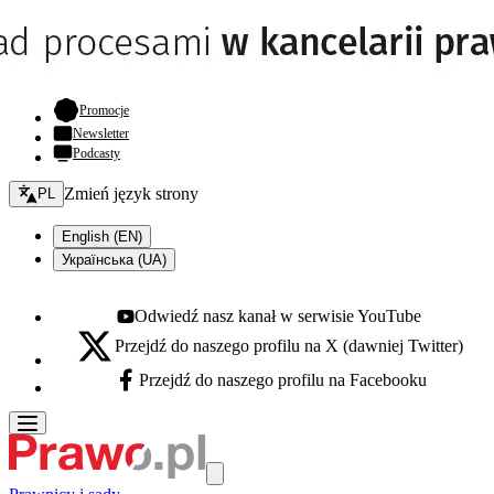
- otwiera się w nowej karcie
Promocje
Newsletter
Podcasty
Zmień język - bieżący:
Zmień język strony
PL
English (EN)
Українська (UA)
Odwiedź nasz kanał w serwisie YouTube
Youtube - otwiera się w nowej karcie
Przejdź do naszego profilu na X (dawniej Twitter)
X - otwiera się w nowej karcie
Przejdź do naszego profilu na Facebooku
Facebook - otwiera się w nowej karcie