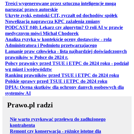
Treści wygenerowane przez sztuczną inteligencje mogą
otwiera się w nowej karcie
naruszać prawo autorskie
otwiera 
Ukryte zyski, estoński CIT, ryczałt od dochodów spółek
otwiera się w no
Nowelizacja naprawcza KPC zażalenia zmiany
PODCAST #40: Lekarz czy algorytm? O roli AI w prawie
otwiera się w nowej karcie
medycznym mówi Michał Chodorek
Analiza ryzyka w kontekście oceny dostawców - rola
otwiera się w nowe
Administratora i Podmiotu przetwarzającego
Łamanie praw człowieka - lista najbardziej doświadczonych
otwiera się w nowej karcie
prawników w Polsce do 2024 r.
Polscy prawnicy przed TSUE i ETPC do 2024 roku - podział
otwiera się w nowej karcie
wg miast i województw
otwiera
Ranking prawników przed TSUE i ETPC do 2024 roku
otwiera się w
Polskie sprawy przed TSUE i ETPC do 2024 roku
DPIA: Ocena skutków dla ochrony danych osobowych dla
otwiera się w nowej karcie
systemów AI
Prawo.pl radzi
Nie warto ryzykować przelewu do zadłużonego
kontrahenta
Remont czy konserwacja - różnice istotne dla