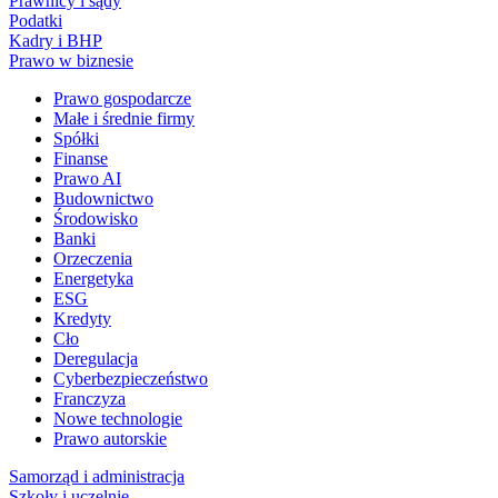
Prawnicy i sądy
Podatki
Kadry i BHP
Prawo w biznesie
Prawo gospodarcze
Małe i średnie firmy
Spółki
Finanse
Prawo AI
Budownictwo
Środowisko
Banki
Orzeczenia
Energetyka
ESG
Kredyty
Cło
Deregulacja
Cyberbezpieczeństwo
Franczyza
Nowe technologie
Prawo autorskie
Samorząd i administracja
Szkoły i uczelnie