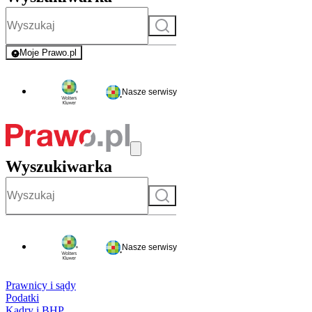
Szukaj
Moje Prawo.pl
- rejestracja i logowanie do serwisu
Nasze serwisy
Wyszukiwarka
Szukaj
Nasze serwisy
Prawnicy i sądy
Podatki
Kadry i BHP