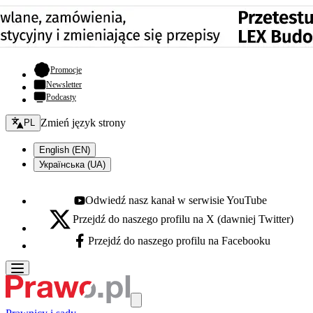
- otwiera się w nowej karcie
Promocje
Newsletter
Podcasty
Zmień język - bieżący:
Zmień język strony
PL
English (EN)
Українська (UA)
Odwiedź nasz kanał w serwisie YouTube
Youtube - otwiera się w nowej karcie
Przejdź do naszego profilu na X (dawniej Twitter)
X - otwiera się w nowej karcie
Przejdź do naszego profilu na Facebooku
Facebook - otwiera się w nowej karcie