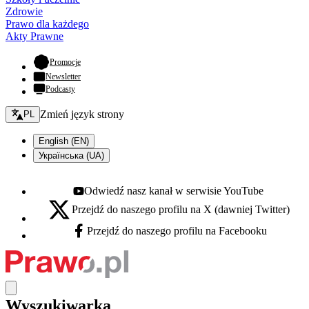
Zdrowie
Prawo dla każdego
Akty Prawne
- otwiera się w nowej karcie
Promocje
Newsletter
Podcasty
Zmień język - bieżący:
Zmień język strony
PL
English (EN)
Українська (UA)
Odwiedź nasz kanał w serwisie YouTube
Youtube - otwiera się w nowej karcie
Przejdź do naszego profilu na X (dawniej Twitter)
X - otwiera się w nowej karcie
Przejdź do naszego profilu na Facebooku
Facebook - otwiera się w nowej karcie
Wyszukiwarka