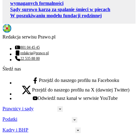
wymaganych formalności
Sądy surowo karzą za spalanie śmieci w piecach
W poszukiwaniu modelu fundacji rodzinnej
Redakcja serwisu Prawo.pl
801 04 45 45
Numer telefonu:
redakcja@prawo.pl
Adres email:
22 535 88 00
Numer telefonu:
Śledź nas
Przejdź do naszego profilu na Facebooku
facebook - otwiera się w nowej karcie
Przejdź do naszego profilu na X (dawniej Twitter)
x - otwiera się w nowej karcie
Odwiedź nasz kanał w serwisie YouTube
youtube - otwiera się w nowej karcie
Prawnicy i sądy
Podatki
Wymiar sprawiedliwości
Prawnicy
Kadry i BHP
PIT
Prokuratura