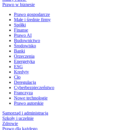
Prawo w biznesie
Prawo gospodarcze
Małe i średnie firmy
Spółki
Finanse
Prawo AI
Budownictwo
Środowisko
Banki
Orzeczenia
Energetyka
ESG
Kredyty
Cło
Deregulacja
Cyberbezpieczeństwo
Franczyza
Nowe technologie
Prawo autorskie
Samorząd i administracja
Szkoły i uczelnie
Zdrowie
Prawo dla każdego