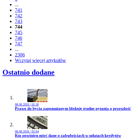
...
741
742
743
744
745
746
747
...
2306
Wczytaj więcej artykułów
Ostatnio dodane
08.08.2026 | 05:30
Przejdź do artykułu:
Prawo do bycia zapomnianym blokuje trudne pytania o przeszłość
08.08.2026 | 05:04
Przejdź do artykułu:
Kto powinien mieć dane o zaległościach w spłatach kredytów