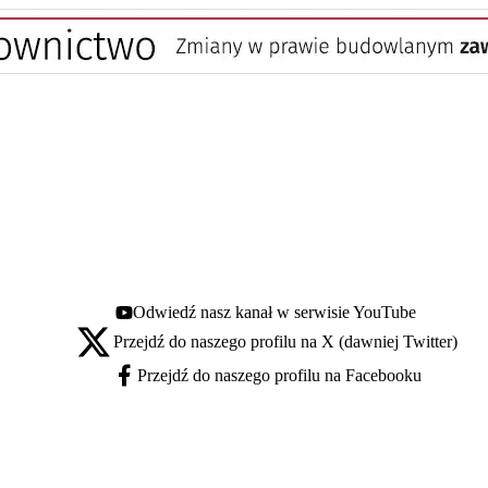
Odwiedź nasz kanał w serwisie YouTube
Youtube - otwiera się w nowej karcie
Przejdź do naszego profilu na X (dawniej Twitter)
X - otwiera się w nowej karcie
Przejdź do naszego profilu na Facebooku
Facebook - otwiera się w nowej karcie