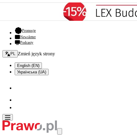
- otwiera się w nowej karcie
Promocje
Newsletter
Podcasty
Zmień język - bieżący:
Zmień język strony
PL
English (EN)
Українська (UA)