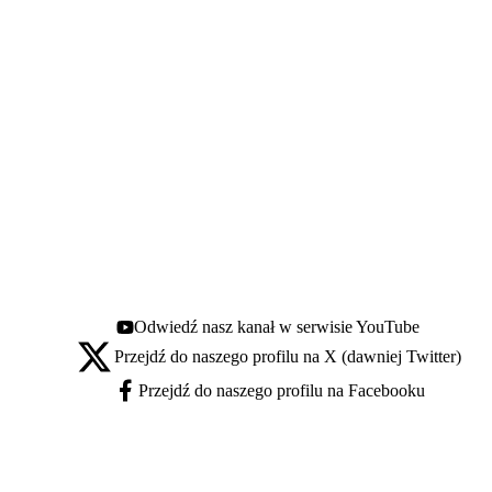
Odwiedź nasz kanał w serwisie YouTube
Youtube - otwiera się w nowej karcie
Przejdź do naszego profilu na X (dawniej Twitter)
X - otwiera się w nowej karcie
Przejdź do naszego profilu na Facebooku
Facebook - otwiera się w nowej karcie