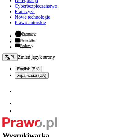
Deregulacja
Cyberbezpieczeństwo
Franczyza
Nowe technologie
Prawo autorskie
- otwiera się w nowej karcie
Promocje
Newsletter
Podcasty
Zmień język - bieżący:
Zmień język strony
PL
English (EN)
Українська (UA)
Wyszukiwarka