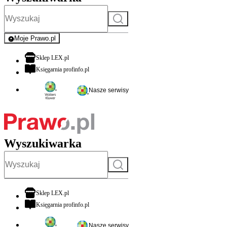
Szukaj
Moje Prawo.pl
- rejestracja i logowanie do serwisu
otwiera się w nowej karcie
Sklep LEX.pl
otwiera się w nowej karcie
Księgarnia profinfo.pl
Nasze serwisy
Wyszukiwarka
Szukaj
otwiera się w nowej karcie
Sklep LEX.pl
otwiera się w nowej karcie
Księgarnia profinfo.pl
Nasze serwisy