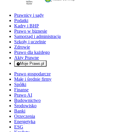
Prawnicy i sądy
Podatki
Kadry i BHP
Prawo w biznesie
Samorząd i administracja
Szkoły i uczelnie
Zdrowie
Prawo dla każdego
Akty Prawne
Moje Prawo.pl
- rejestracja i logowanie do serwisu
Prawo gospodarcze
Małe i średnie firmy
Spółki
Finanse
Prawo AI
Budownictwo
Środowisko
Banki
Orzeczenia
Energetyka
ESG