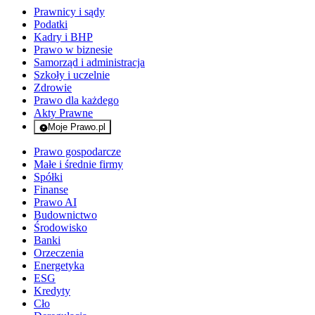
Prawnicy i sądy
Podatki
Kadry i BHP
Prawo w biznesie
Samorząd i administracja
Szkoły i uczelnie
Zdrowie
Prawo dla każdego
Akty Prawne
Moje Prawo.pl
- rejestracja i logowanie do serwisu
Prawo gospodarcze
Małe i średnie firmy
Spółki
Finanse
Prawo AI
Budownictwo
Środowisko
Banki
Orzeczenia
Energetyka
ESG
Kredyty
Cło