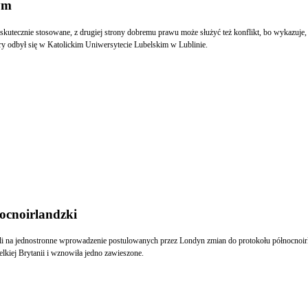
ym
skutecznie stosowane, z drugiej strony dobremu prawu może służyć też konflikt, bo wykazuje
y odbył się w Katolickim Uniwersytecie Lubelskim w Lublinie.
nocnoirlandzki
zwoli na jednostronne wprowadzenie postulowanych przez Londyn zmian do protokołu północnoi
iej Brytanii i wznowiła jedno zawieszone.