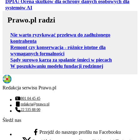
DPIA: Ocena skutków dla ochrony danych osobowych dla
otwiera się w nowej karcie
systemów AI
Prawo.pl radzi
Nie warto ryzykować przelewu do zadłużonego
kontrahenta
Remont czy konserwacja - różnice istotne dla
wymaganych formalności
Sądy surowo karzą za spalanie śmieci w piecach
W poszukiwaniu modelu fundacji rodzinnej
Redakcja serwisu Prawo.pl
801 04 45 45
Numer telefonu:
redakcja@prawo.pl
Adres email:
22 535 88 00
Numer telefonu:
Śledź nas
Przejdź do naszego profilu na Facebooku
facebook - otwiera się w nowej karcie