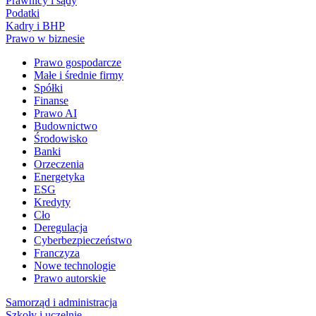
Prawnicy i sądy
Podatki
Kadry i BHP
Prawo w biznesie
Prawo gospodarcze
Małe i średnie firmy
Spółki
Finanse
Prawo AI
Budownictwo
Środowisko
Banki
Orzeczenia
Energetyka
ESG
Kredyty
Cło
Deregulacja
Cyberbezpieczeństwo
Franczyza
Nowe technologie
Prawo autorskie
Samorząd i administracja
Szkoły i uczelnie