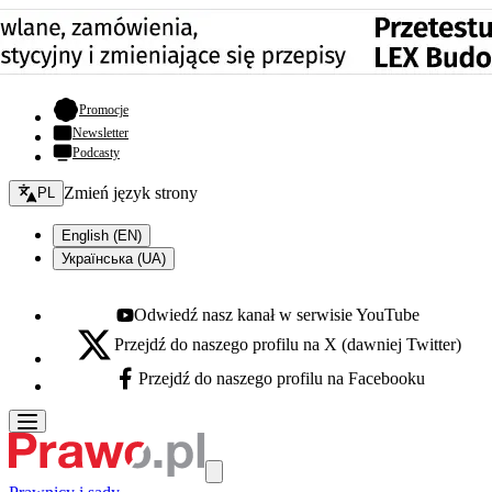
- otwiera się w nowej karcie
Promocje
Newsletter
Podcasty
Zmień język - bieżący:
Zmień język strony
PL
English (EN)
Українська (UA)
Odwiedź nasz kanał w serwisie YouTube
Youtube - otwiera się w nowej karcie
Przejdź do naszego profilu na X (dawniej Twitter)
X - otwiera się w nowej karcie
Przejdź do naszego profilu na Facebooku
Facebook - otwiera się w nowej karcie