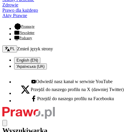
Zdrowie
Prawo dla każdego
Akty Prawne
- otwiera się w nowej karcie
Promocje
Newsletter
Podcasty
Zmień język - bieżący:
Zmień język strony
PL
English (EN)
Українська (UA)
Odwiedź nasz kanał w serwisie YouTube
Youtube - otwiera się w nowej karcie
Przejdź do naszego profilu na X (dawniej Twitter)
X - otwiera się w nowej karcie
Przejdź do naszego profilu na Facebooku
Facebook - otwiera się w nowej karcie
Wyszukiwarka