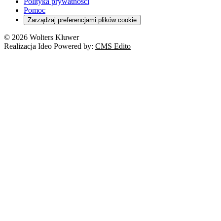
Orzeczenia
Polityka prywatności
Deregulacja
RODO
Pomoc
Cyberbezpieczeństwo
Zarządzaj preferencjami plików cookie
Franczyza
Nowe technologie
© 2026 Wolters Kluwer
Prawo autorskie
Realizacja Ideo Powered by:
CMS Edito