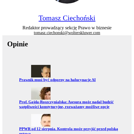
Tomasz Ciechoński
Redaktor prowadzący sekcję Prawo w biznesie
tomasz.ciechonski@wolterskluwer.com
Opinie
Przejdź do:
Prawnik musi być odporny na halucynacje AI
Przejdź do:
Prof. Gajda-Roszczynialska: Asesura może nadal budzić
wątpliwości konstytucyjne, rozważamy możliwe opcje
Przejdź do:
PPWR od 12 sierpnia. Kontrola może przyjść przed polską
ustawą