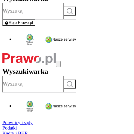
Szukaj
Moje Prawo.pl
- rejestracja i logowanie do serwisu
Nasze serwisy
Wyszukiwarka
Szukaj
Nasze serwisy
Prawnicy i sądy
Podatki
Kadry i BHP