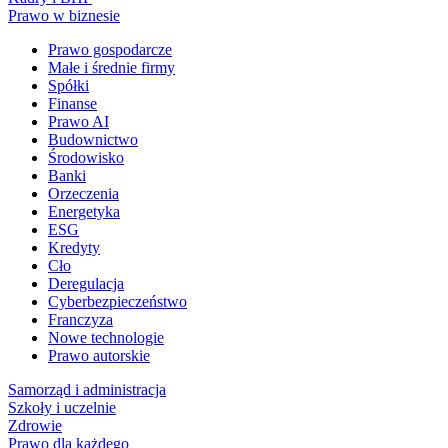
Prawo w biznesie
Prawo gospodarcze
Małe i średnie firmy
Spółki
Finanse
Prawo AI
Budownictwo
Środowisko
Banki
Orzeczenia
Energetyka
ESG
Kredyty
Cło
Deregulacja
Cyberbezpieczeństwo
Franczyza
Nowe technologie
Prawo autorskie
Samorząd i administracja
Szkoły i uczelnie
Zdrowie
Prawo dla każdego