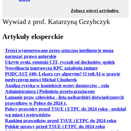
z sekc
Zobacz więcej artykułów
Wywiad z prof. Katarzyną Grzybczyk
Artykuły eksperckie
Treści wygenerowane przez sztuczną inteligencje mogą
otwiera się w nowej karcie
naruszać prawo autorskie
otwiera 
Ukryte zyski, estoński CIT, ryczałt od dochodów spółek
otwiera się w no
Nowelizacja naprawcza KPC zażalenia zmiany
PODCAST #40: Lekarz czy algorytm? O roli AI w prawie
otwiera się w nowej karcie
medycznym mówi Michał Chodorek
Analiza ryzyka w kontekście oceny dostawców - rola
otwiera się w nowe
Administratora i Podmiotu przetwarzającego
Łamanie praw człowieka - lista najbardziej doświadczonych
otwiera się w nowej karcie
prawników w Polsce do 2024 r.
Polscy prawnicy przed TSUE i ETPC do 2024 roku - podział
otwiera się w nowej karcie
wg miast i województw
otwiera
Ranking prawników przed TSUE i ETPC do 2024 roku
otwiera się w
Polskie sprawy przed TSUE i ETPC do 2024 roku