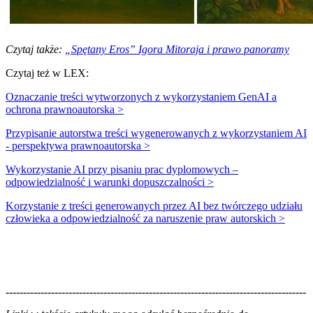
Czytaj także: ​
„Spętany Eros” Igora Mitoraja i prawo panoramy
Czytaj też w LEX:
Oznaczanie treści wytworzonych z wykorzystaniem GenAI a
ochrona prawnoautorska >
Przypisanie autorstwa treści wygenerowanych z wykorzystaniem AI
- perspektywa prawnoautorska >
Wykorzystanie AI przy pisaniu prac dyplomowych –
odpowiedzialność i warunki dopuszczalności >
Korzystanie z treści generowanych przez AI bez twórczego udziału
człowieka a odpowiedzialność za naruszenie praw autorskich >
--------------------------------------------------------------------------------------
--------------------------------------------------------