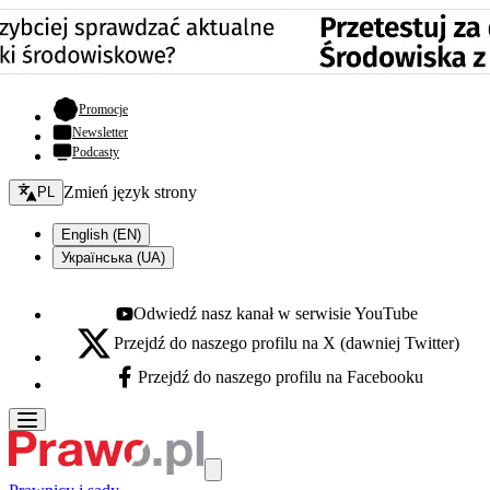
- otwiera się w nowej karcie
Promocje
Newsletter
Podcasty
Zmień język - bieżący:
Zmień język strony
PL
English (EN)
Українська (UA)
Odwiedź nasz kanał w serwisie YouTube
Youtube - otwiera się w nowej karcie
Przejdź do naszego profilu na X (dawniej Twitter)
X - otwiera się w nowej karcie
Przejdź do naszego profilu na Facebooku
Facebook - otwiera się w nowej karcie