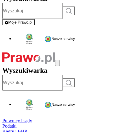
Szukaj
Moje Prawo.pl
- rejestracja i logowanie do serwisu
Nasze serwisy
Wyszukiwarka
Szukaj
Nasze serwisy
Prawnicy i sądy
Podatki
Kadry i BHP