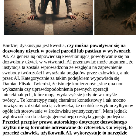
Bardziej dyskusyjna jest kwestia,
czy można powoływać się na
dozwolony użytek w postaci parodii lub pastiszu w wytworach
AI
. Za generalną odpowiedzią kwestionującą powoływanie się na
dozwolony użytek w wytworach AI przemawiać może argument, że
instytucja ta została wprowadzona ze względu na zapewnienie
swobody twórczości i wyrażania poglądów przez człowieka, a nie
przez AI. Kategorycznie za takim podejściem wypowiada się
Damian Flisak. Twierdzi, że istnieje konieczność „sine qua non
wykazania czy uprawdopodobnienia pewnych operacji
intelektualnych, które mogą wydarzyć się jedynie w umyśle
twórcy... Te kontratypy mają charakter kontekstowy i tak mocno
powiązany z działalnością człowieka, że osobiście wykluczyłbym w
ogóle ich stosowanie w środowisku syntetycznym”. Mam jednak
wątpliwość co do takiego generalnego restrykcyjnego podejścia.
Przecież przepisy prawa autorskiego dotyczące dozwolonego
użytku nie są formalnie adresowane do człowieka. Co więcej, to
przecież człowiek, użytkownik AI, wykorzystuje to narzędzie