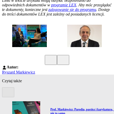
Linki w tekście artykułu mogą odsyłać bezpośrednio do
odpowiednich dokumentów w
programie LEX
. Aby móc przeglądać
te dokumenty, konieczne jest
zalogowanie się do programu
. Dostęp
do treści dokumentów LEX jest zależny od posiadanych licencji.
Poprzedni slide
Kolejny slide
Autor:
Ryszard Markiewicz
Czytaj także
Poprzedni slide
Przejdź do artykułu:
Prof. Markiewicz: Parodia, pastisz i karykatura, 
nie to samo