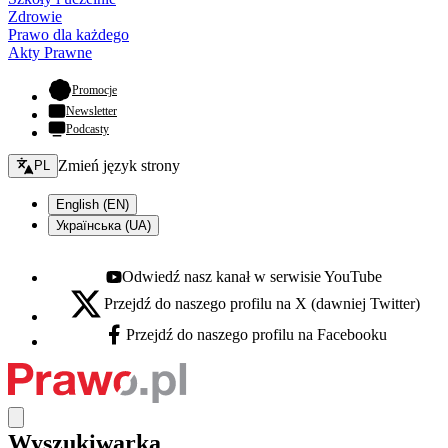
Zdrowie
Prawo dla każdego
Akty Prawne
- otwiera się w nowej karcie
Promocje
Newsletter
Podcasty
Zmień język - bieżący:
Zmień język strony
PL
English (EN)
Українська (UA)
Odwiedź nasz kanał w serwisie YouTube
Youtube - otwiera się w nowej karcie
Przejdź do naszego profilu na X (dawniej Twitter)
X - otwiera się w nowej karcie
Przejdź do naszego profilu na Facebooku
Facebook - otwiera się w nowej karcie
Wyszukiwarka