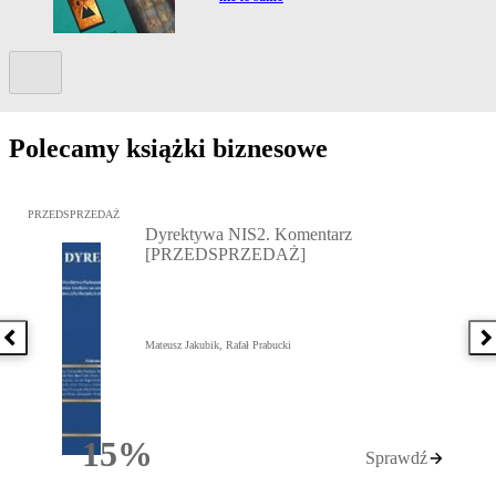
Kolejny slide
Polecamy książki biznesowe
Przejdź do: Dyrektywa NIS2. Komentarz [PRZEDSPRZEDAŻ], Mateu
PRZEDSPRZEDAŻ
Dyrektywa NIS2. Komentarz
[PRZEDSPRZEDAŻ]
Poprzednia książka
N
Mateusz Jakubik, Rafał Prabucki
15%
Sprawdź
Rabatu