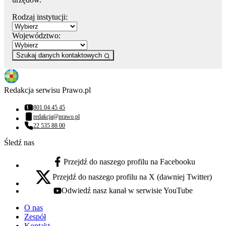
Rodzaj instytucji:
Województwo:
Szukaj danych kontaktowych
Redakcja serwisu Prawo.pl
801 04 45 45
Numer telefonu:
redakcja@prawo.pl
Adres email:
22 535 88 00
Numer telefonu:
Śledź nas
Przejdź do naszego profilu na Facebooku
facebook - otwiera się w nowej karcie
Przejdź do naszego profilu na X (dawniej Twitter)
x - otwiera się w nowej karcie
Odwiedź nasz kanał w serwisie YouTube
youtube - otwiera się w nowej karcie
O nas
Zespół
Kontakt