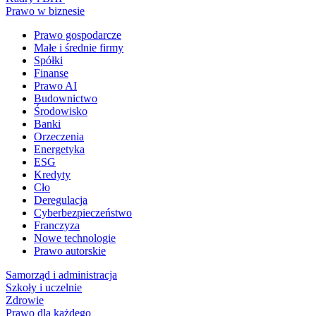
Prawo w biznesie
Prawo gospodarcze
Małe i średnie firmy
Spółki
Finanse
Prawo AI
Budownictwo
Środowisko
Banki
Orzeczenia
Energetyka
ESG
Kredyty
Cło
Deregulacja
Cyberbezpieczeństwo
Franczyza
Nowe technologie
Prawo autorskie
Samorząd i administracja
Szkoły i uczelnie
Zdrowie
Prawo dla każdego