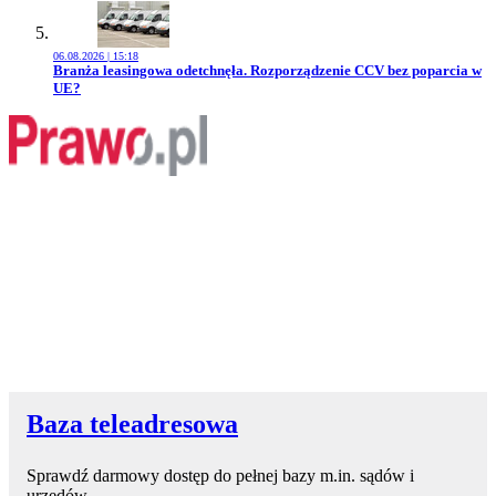
06.08.2026 | 15:18
Przejdź do artykułu:
Branża leasingowa odetchnęła. Rozporządzenie CCV bez poparcia w
UE?
Baza teleadresowa
Sprawdź darmowy dostęp do pełnej bazy m.in. sądów i
urzędów.