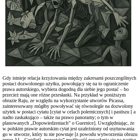
Gdy istnieje relacja krzyżowania między zakresami poszczególnych
postaci dozwolonego użytku, powołujący się na to ograniczenie
prawa autorskiego, wybiera dogodną dla siebie jego postać – bo
przecież mają one różne przesłanki. Na przykład w poniższym
obrazie Raju, ze względu na wykorzystanie utworów Picassa,
zainteresowany mógłby powoływać się równolegle na dozwolony
użytek w postaci cytatu [cytat w celach polemicznych] i pastiszu [ a
nadto zaskakująco – także na prawo panoramy; o tym w
planowanych „Dopowiedzeniach” o Guernice]. Uwzględniając, że
w polskim prawie autorskim cytat jest uzależniony od usytuowania
go w utworze, który tu nie powstaje [z powodu wytworzenia obrazu
przez AI – Copilot] „pozostaje” możliwość powołania się na pastisz.