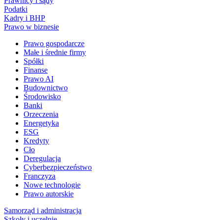
Prawnicy i sądy
Podatki
Kadry i BHP
Prawo w biznesie
Prawo gospodarcze
Małe i średnie firmy
Spółki
Finanse
Prawo AI
Budownictwo
Środowisko
Banki
Orzeczenia
Energetyka
ESG
Kredyty
Cło
Deregulacja
Cyberbezpieczeństwo
Franczyza
Nowe technologie
Prawo autorskie
Samorząd i administracja
Szkoły i uczelnie