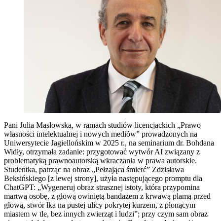
Pani Julia Masłowska, w ramach studiów licencjackich „Prawo
własności intelektualnej i nowych mediów” prowadzonych na
Uniwersytecie Jagiellońskim w 2025 r., na seminarium dr. Bohdana
Widły, otrzymała zadanie: przygotować wytwór AI związany z
problematyką prawnoautorską wkraczania w prawa autorskie.
Studentka, patrząc na obraz „Pełzająca śmierć” Zdzisława
Beksińskiego [z lewej strony], użyła następującego promptu dla
ChatGPT: „Wygeneruj obraz strasznej istoty, która przypomina
martwą osobę, z głową owiniętą bandażem z krwawą plamą przed
głową, stwór łka na pustej ulicy pokrytej kurzem, z płonącym
miastem w tle, bez innych zwierząt i ludzi”; przy czym sam obraz