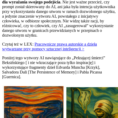
dla wyrażania swojego podejścia
. Nie jest ważne przecież, czy
prompt został skierowany do AI, ani jaka była intencja użytkownika
przy wykorzystaniu danego utworu w ramach dozwolonego użytku,
a jedynie znaczenie wytworu AI, powstałego z inicjatywy
człowieka, w odbiorze społecznym. Nie widzę także racji, by
różnicować, czy to człowiek, czy AI „zasugerował” wykorzystanie
danego utworu w granicach przewidzianych w przepisach o
dozwolonym użytku.
Czytaj też w LEX:
Pracownicze prawa autorskie a dzieła
wytwarzane przy pomocy sztucznej inteligencji >
Poniżej tego wytwory AI nawiązujące do „Pełzającej śmierci”
Beksińskiego [ i nie wkraczające poza tylko inspirację] i
wykorzystujące fragmenty dzieł Edvarda Muncha [Krzyk],
Salvadora Dali [The Persistence of Memory] i Pabla Picassa
[Guernica].