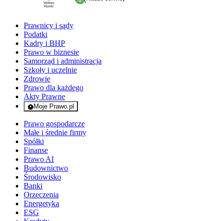
Prawnicy i sądy
Podatki
Kadry i BHP
Prawo w biznesie
Samorząd i administracja
Szkoły i uczelnie
Zdrowie
Prawo dla każdego
Akty Prawne
Moje Prawo.pl
- rejestracja i logowanie do serwisu
Prawo gospodarcze
Małe i średnie firmy
Spółki
Finanse
Prawo AI
Budownictwo
Środowisko
Banki
Orzeczenia
Energetyka
ESG