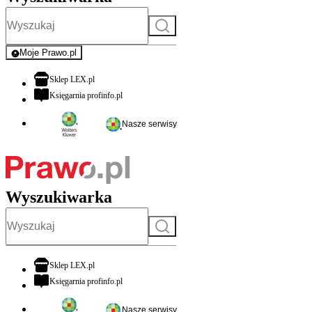
Szukaj
Moje Prawo.pl
- rejestracja i logowanie do serwisu
otwiera się w nowej karcie
Sklep LEX.pl
otwiera się w nowej karcie
Księgarnia profinfo.pl
Nasze serwisy
Wyszukiwarka
Szukaj
otwiera się w nowej karcie
Sklep LEX.pl
otwiera się w nowej karcie
Księgarnia profinfo.pl
Nasze serwisy