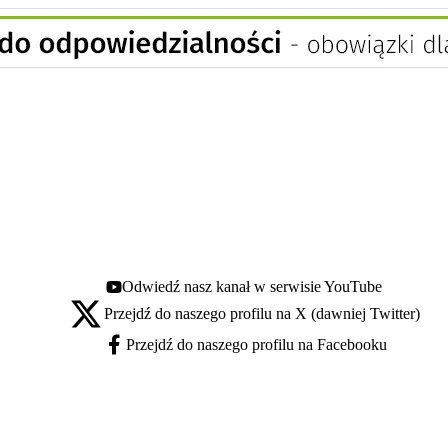
Odwiedź nasz kanał w serwisie YouTube
Youtube - otwiera się w nowej karcie
Przejdź do naszego profilu na X (dawniej Twitter)
X - otwiera się w nowej karcie
Przejdź do naszego profilu na Facebooku
Facebook - otwiera się w nowej karcie