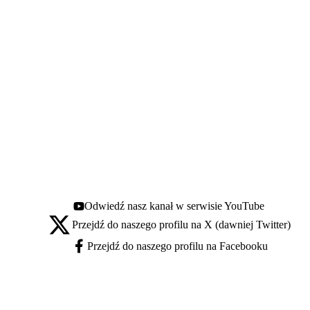
Odwiedź nasz kanał w serwisie YouTube
Youtube - otwiera się w nowej karcie
Przejdź do naszego profilu na X (dawniej Twitter)
X - otwiera się w nowej karcie
Przejdź do naszego profilu na Facebooku
Facebook - otwiera się w nowej karcie