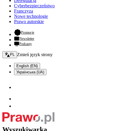
Deregulacja
Cyberbezpieczeństwo
Franczyza
Nowe technologie
Prawo autorskie
- otwiera się w nowej karcie
Promocje
Newsletter
Podcasty
Zmień język - bieżący:
Zmień język strony
PL
English (EN)
Українська (UA)
Wyszukiwarka