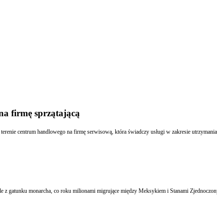
na firmę sprzątającą
terenie centrum handlowego na firmę serwisową, która świadczy usługi w zakresie utrzymania 
tyle z gatunku monarcha, co roku milionami migrujące między Meksykiem i Stanami Zjednoczon