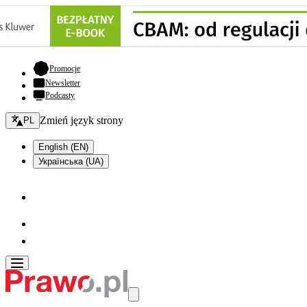
- otwiera się w nowej karcie
Promocje
Newsletter
Podcasty
Zmień język - bieżący:
Zmień język strony
PL
English (EN)
Українська (UA)