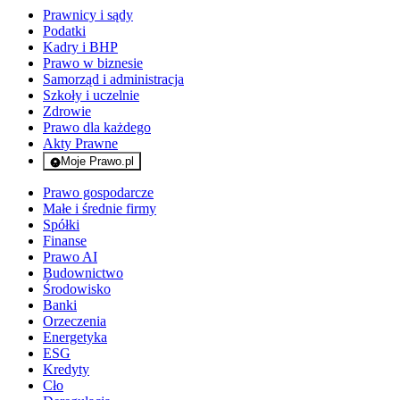
Prawnicy i sądy
Podatki
Kadry i BHP
Prawo w biznesie
Samorząd i administracja
Szkoły i uczelnie
Zdrowie
Prawo dla każdego
Akty Prawne
Moje Prawo.pl
- rejestracja i logowanie do serwisu
Prawo gospodarcze
Małe i średnie firmy
Spółki
Finanse
Prawo AI
Budownictwo
Środowisko
Banki
Orzeczenia
Energetyka
ESG
Kredyty
Cło