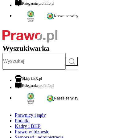
otwiera się w nowej karcie
Księgarnia profinfo.pl
Nasze serwisy
Wyszukiwarka
Szukaj
otwiera się w nowej karcie
Sklep LEX.pl
otwiera się w nowej karcie
Księgarnia profinfo.pl
Nasze serwisy
Prawnicy i sądy
Podatki
Kadry i BHP
Prawo w biznesie
Samorząd i administracja