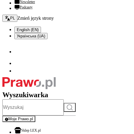
Newsletter
Podcasty
Zmień język - bieżący:
Zmień język strony
PL
English (EN)
Українська (UA)
Wyszukiwarka
Szukaj
Moje Prawo.pl
- rejestracja i logowanie do serwisu
otwiera się w nowej karcie
Sklep LEX.pl