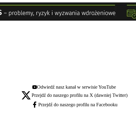
Odwiedź nasz kanał w serwisie YouTube
Youtube - otwiera się w nowej karcie
Przejdź do naszego profilu na X (dawniej Twitter)
X - otwiera się w nowej karcie
Przejdź do naszego profilu na Facebooku
Facebook - otwiera się w nowej karcie