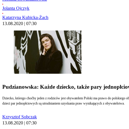
Jolanta Ojczyk
Katarzyna Kubicka-Żach
13.08.2020 | 07:30
Pudzianowska: Każde dziecko, także pary jednopłci
Dziecko, którego choćby jeden z rodziców jest obywatelem Polski ma prawo do polskiego obywatelstwa, a tym samym do wydania potwierdzających to dokumentów - mówi dr hab. Dorota Pudzi
dzieci par jednopłciowych są utrudnianiem uzyskania praw wynikających z obywatelstwa.
Krzysztof Sobczak
13.08.2020 | 07:30