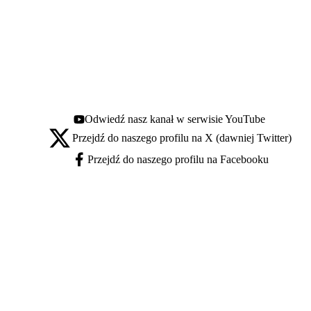
Odwiedź nasz kanał w serwisie YouTube
Youtube - otwiera się w nowej karcie
Przejdź do naszego profilu na X (dawniej Twitter)
X - otwiera się w nowej karcie
Przejdź do naszego profilu na Facebooku
Facebook - otwiera się w nowej karcie