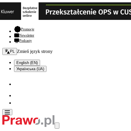
- otwiera się w nowej karcie
Promocje
Newsletter
Podcasty
Zmień język - bieżący:
Zmień język strony
PL
English (EN)
Українська (UA)