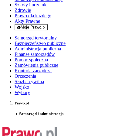
Szkoły i uczelnie
Zdrowie
Prawo dla każdego
Akty Prawne
Moje Prawo.pl
- rejestracja i logowanie do serwisu
Samorząd terytorialny
Bezpieczeństwo publiczne
Administracja publiczna
Finanse samorządów
Pomoc społeczna
Zamówienia publiczne
Kontrola zarządcza
Orzeczenia
Służba cywilna
Wojsko
Wybory
Prawo.pl
Samorząd i administracja