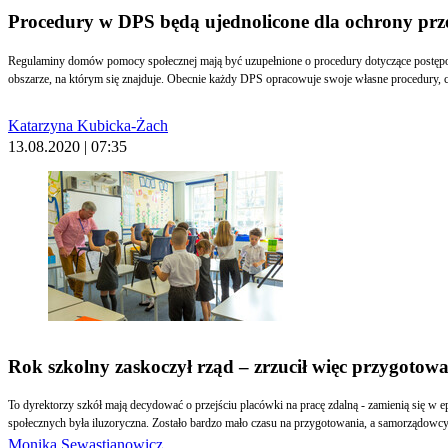
Procedury w DPS będą ujednolicone dla ochrony prz
Regulaminy domów pomocy społecznej mają być uzupełnione o procedury dotyczące postępowa
obszarze, na którym się znajduje. Obecnie każdy DPS opracowuje swoje własne procedury, 
Katarzyna Kubicka-Żach
13.08.2020 | 07:35
Rok szkolny zaskoczył rząd – zrzucił więc przygotow
To dyrektorzy szkół mają decydować o przejściu placówki na pracę zdalną - zamienią się w 
społecznych była iluzoryczna. Zostało bardzo mało czasu na przygotowania, a samorządowcy
Monika Sewastianowicz