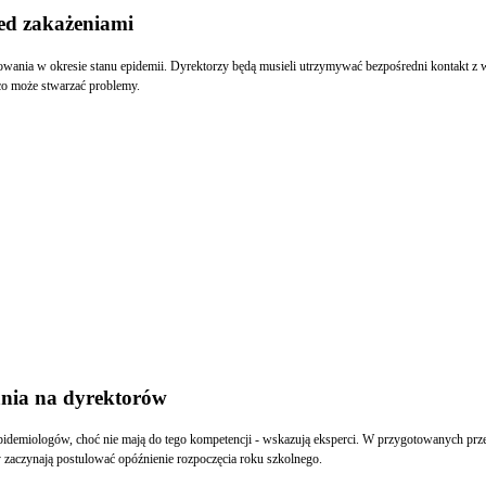
ed zakażeniami
nia w okresie stanu epidemii. Dyrektorzy będą musieli utrzymywać bezpośredni kontakt z wł
co może stwarzać problemy.
ania na dyrektorów
epidemiologów, choć nie mają do tego kompetencji - wskazują eksperci. W przygotowanych prze
 zaczynają postulować opóźnienie rozpoczęcia roku szkolnego.