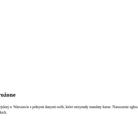
rożone
Miejskiej w Warszawie z pełnymi danymi osób, które otrzymały mandaty karne. Naruszenie z
kich.