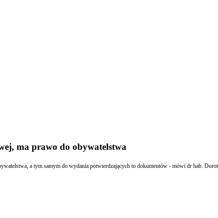
owej, ma prawo do obywatelstwa
anowska. I dodaje, że komplikacje związane z wydawaniem takich dokumentów dla