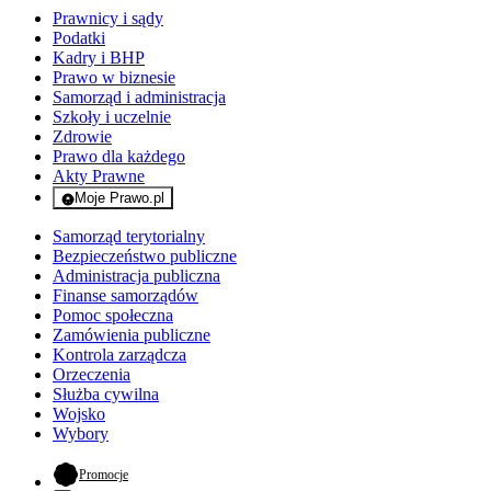
Prawnicy i sądy
Podatki
Kadry i BHP
Prawo w biznesie
Samorząd i administracja
Szkoły i uczelnie
Zdrowie
Prawo dla każdego
Akty Prawne
Moje Prawo.pl
- rejestracja i logowanie do serwisu
Samorząd terytorialny
Bezpieczeństwo publiczne
Administracja publiczna
Finanse samorządów
Pomoc społeczna
Zamówienia publiczne
Kontrola zarządcza
Orzeczenia
Służba cywilna
Wojsko
Wybory
- otwiera się w nowej karcie
Promocje