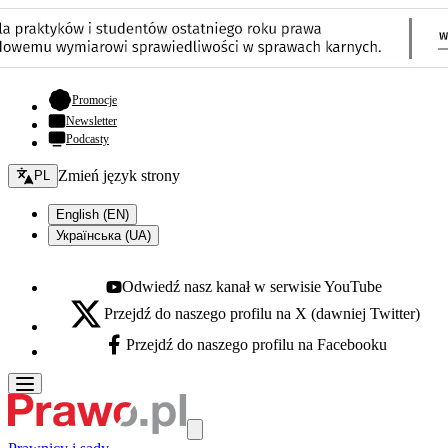
- otwiera się w nowej karcie
Promocje
Newsletter
Podcasty
Zmień język - bieżący:
Zmień język strony
PL
English (EN)
Українська (UA)
Odwiedź nasz kanał w serwisie YouTube
Youtube - otwiera się w nowej karcie
Przejdź do naszego profilu na X (dawniej Twitter)
X - otwiera się w nowej karcie
Przejdź do naszego profilu na Facebooku
Facebook - otwiera się w nowej karcie