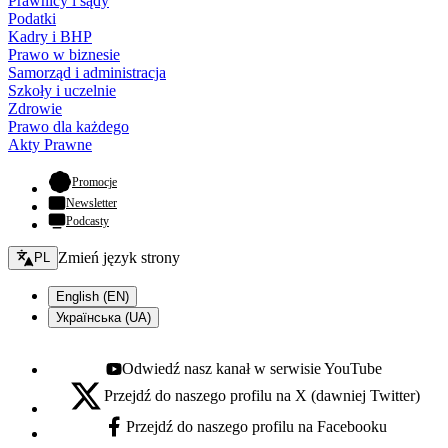
Prawnicy i sądy
Podatki
Kadry i BHP
Prawo w biznesie
Samorząd i administracja
Szkoły i uczelnie
Zdrowie
Prawo dla każdego
Akty Prawne
- otwiera się w nowej karcie
Promocje
Newsletter
Podcasty
Zmień język - bieżący:
Zmień język strony
PL
English (EN)
Українська (UA)
Odwiedź nasz kanał w serwisie YouTube
Youtube - otwiera się w nowej karcie
Przejdź do naszego profilu na X (dawniej Twitter)
X - otwiera się w nowej karcie
Przejdź do naszego profilu na Facebooku
Facebook - otwiera się w nowej karcie