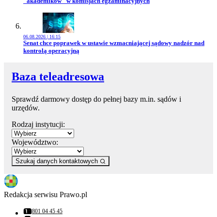
"akademików" w komisjach egzaminacyjnych
06.08.2026 | 16:15
Przejdź do artykułu:
Senat chce poprawek w ustawie wzmacniającej sądowy nadzór nad
kontrolą operacyjną
Baza teleadresowa
Sprawdź darmowy dostęp do pełnej bazy m.in. sądów i
urzędów.
Rodzaj instytucji:
Województwo:
Szukaj danych kontaktowych
Redakcja serwisu Prawo.pl
801 04 45 45
Numer telefonu: