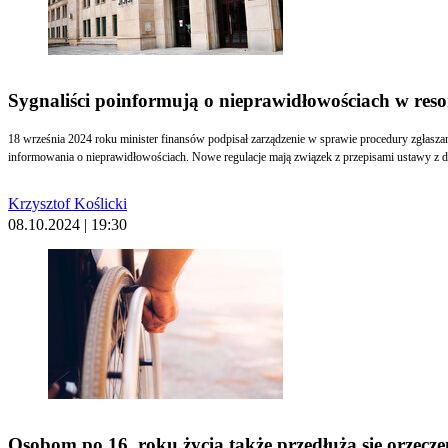
Sygnaliści poinformują o nieprawidłowościach w reso
18 września 2024 roku minister finansów podpisał zarządzenie w sprawie procedury zgłas
informowania o nieprawidłowościach. Nowe regulacje mają związek z przepisami ustawy z dn
Krzysztof Koślicki
08.10.2024 | 19:30
Osobom po 16. roku życia także przedłużą się orzecze