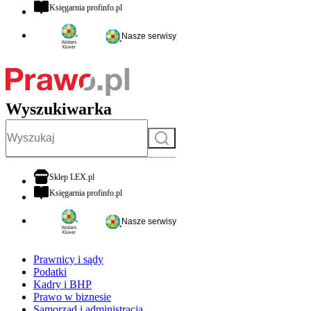
otwiera się w nowej karcie
Księgarnia profinfo.pl
Nasze serwisy
Wyszukiwarka
Szukaj
otwiera się w nowej karcie
Sklep LEX.pl
otwiera się w nowej karcie
Księgarnia profinfo.pl
Nasze serwisy
Prawnicy i sądy
Podatki
Kadry i BHP
Prawo w biznesie
Samorząd i administracja