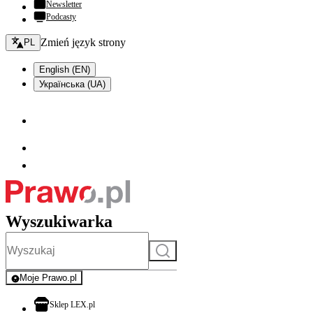
Newsletter
Podcasty
Zmień język - bieżący:
Zmień język strony
PL
English (EN)
Українська (UA)
Wyszukiwarka
Szukaj
Moje Prawo.pl
- rejestracja i logowanie do serwisu
otwiera się w nowej karcie
Sklep LEX.pl