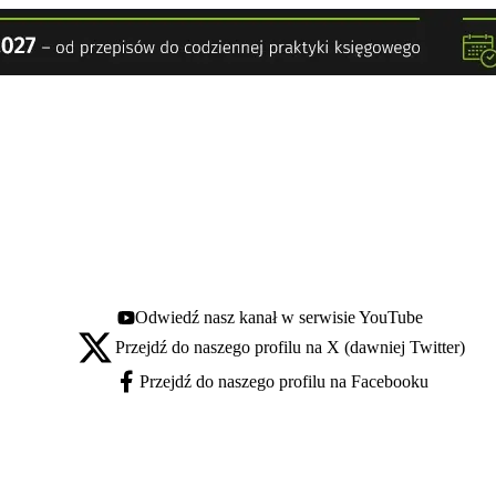
Odwiedź nasz kanał w serwisie YouTube
Youtube - otwiera się w nowej karcie
Przejdź do naszego profilu na X (dawniej Twitter)
X - otwiera się w nowej karcie
Przejdź do naszego profilu na Facebooku
Facebook - otwiera się w nowej karcie