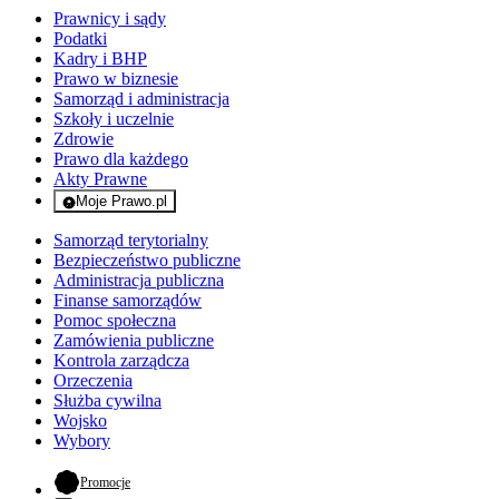
Prawnicy i sądy
Podatki
Kadry i BHP
Prawo w biznesie
Samorząd i administracja
Szkoły i uczelnie
Zdrowie
Prawo dla każdego
Akty Prawne
Moje Prawo.pl
- rejestracja i logowanie do serwisu
Samorząd terytorialny
Bezpieczeństwo publiczne
Administracja publiczna
Finanse samorządów
Pomoc społeczna
Zamówienia publiczne
Kontrola zarządcza
Orzeczenia
Służba cywilna
Wojsko
Wybory
- otwiera się w nowej karcie
Promocje