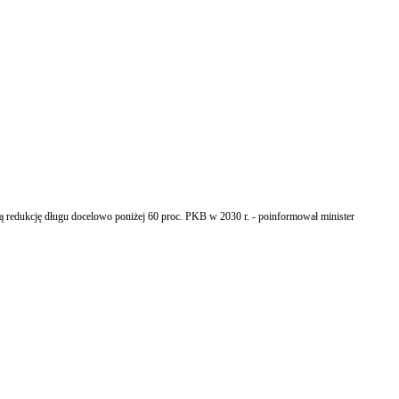
wą redukcję długu docelowo poniżej 60 proc. PKB w 2030 r. - poinformował minister