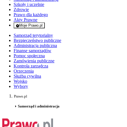
Szkoły i uczelnie
Zdrowie
Prawo dla każdego
Akty Prawne
Moje Prawo.pl
- rejestracja i logowanie do serwisu
Samorząd terytorialny
Bezpieczeństwo publiczne
Administracja publiczna
Finanse samorządów
Pomoc społeczna
Zamówienia publiczne
Kontrola zarządcza
Orzeczenia
Służba cywilna
Wojsko
Wybory
Prawo.pl
Samorząd i administracja