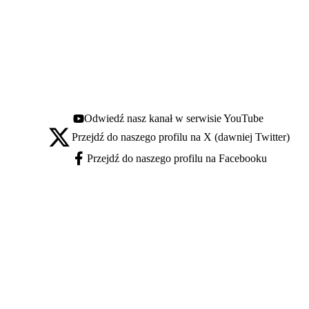
Odwiedź nasz kanał w serwisie YouTube
Youtube - otwiera się w nowej karcie
Przejdź do naszego profilu na X (dawniej Twitter)
X - otwiera się w nowej karcie
Przejdź do naszego profilu na Facebooku
Facebook - otwiera się w nowej karcie