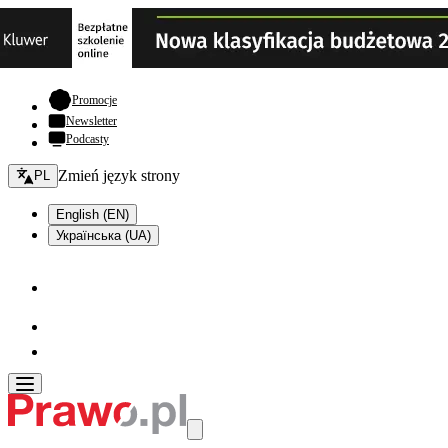
- otwiera się w nowej karcie
Promocje
Newsletter
Podcasty
Zmień język - bieżący:
Zmień język strony
PL
English (EN)
Українська (UA)