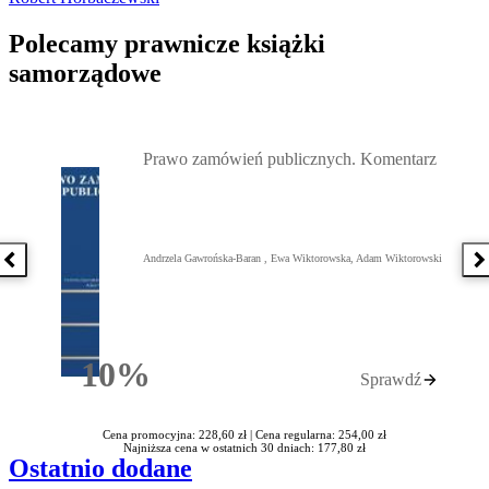
Polecamy prawnicze książki
samorządowe
Przejdź do: Prawo zamówień publicznych. Komentarz, Andrzela G
Prawo zamówień publicznych. Komentarz
Andrzela Gawrońska-Baran , Ewa Wiktorowska, Adam Wiktorowski
Poprzednia książka
N
10%
Sprawdź
Rabatu
Cena promocyjna: 228,60 zł |
Cena regularna: 254,00 zł
Najniższa cena w ostatnich 30 dniach: 177,80 zł
Ostatnio dodane