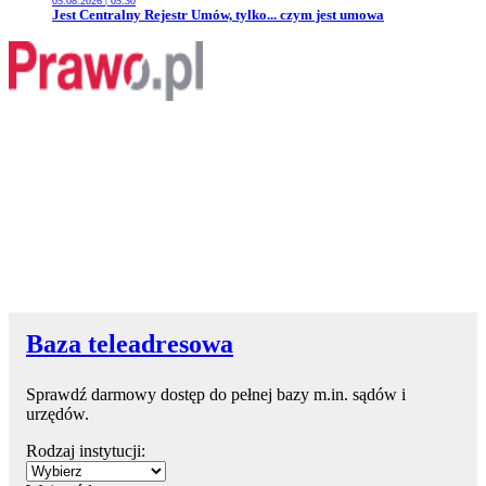
05.08.2026 | 05:30
Przejdź do artykułu:
Jest Centralny Rejestr Umów, tylko... czym jest umowa
Baza teleadresowa
Sprawdź darmowy dostęp do pełnej bazy m.in. sądów i
urzędów.
Rodzaj instytucji: