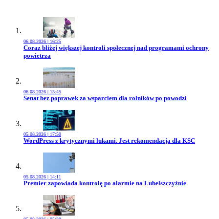
06.08.2026 | 16:25
Przejdź do artykułu:
Coraz bliżej większej kontroli społecznej nad programami ochrony
powietrza
06.08.2026 | 15:45
Przejdź do artykułu:
Senat bez poprawek za wsparciem dla rolników po powodzi
05.08.2026 | 17:50
Przejdź do artykułu:
WordPress z krytycznymi lukami. Jest rekomendacja dla KSC
05.08.2026 | 14:11
Przejdź do artykułu:
Premier zapowiada kontrolę po alarmie na Lubelszczyźnie