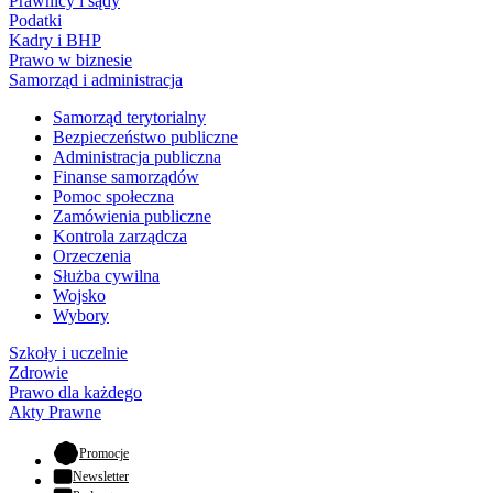
Prawnicy i sądy
Podatki
Kadry i BHP
Prawo w biznesie
Samorząd i administracja
Samorząd terytorialny
Bezpieczeństwo publiczne
Administracja publiczna
Finanse samorządów
Pomoc społeczna
Zamówienia publiczne
Kontrola zarządcza
Orzeczenia
Służba cywilna
Wojsko
Wybory
Szkoły i uczelnie
Zdrowie
Prawo dla każdego
Akty Prawne
- otwiera się w nowej karcie
Promocje
Newsletter