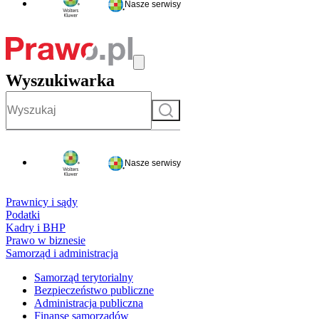
Nasze serwisy
Wyszukiwarka
Szukaj
Nasze serwisy
Prawnicy i sądy
Podatki
Kadry i BHP
Prawo w biznesie
Samorząd i administracja
Samorząd terytorialny
Bezpieczeństwo publiczne
Administracja publiczna
Finanse samorządów