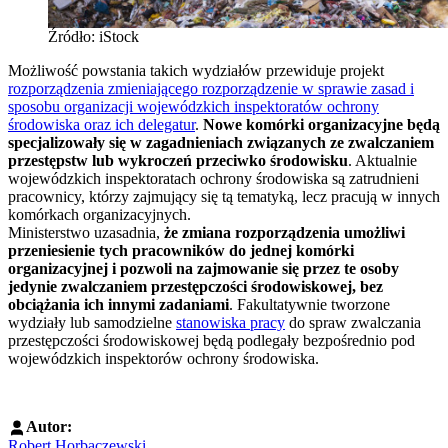
Źródło: iStock
Możliwość powstania takich wydziałów przewiduje projekt
rozporządzenia zmieniającego rozporządzenie w sprawie zasad i
sposobu organizacji wojewódzkich inspektoratów ochrony
środowiska oraz ich delegatur
.
Nowe komórki organizacyjne będą
specjalizowały się w zagadnieniach związanych ze zwalczaniem
przestępstw lub wykroczeń przeciwko środowisku
. Aktualnie
wojewódzkich inspektoratach ochrony środowiska są zatrudnieni
pracownicy, którzy zajmujący się tą tematyką, lecz pracują w innych
komórkach organizacyjnych.
Ministerstwo uzasadnia,
że zmiana rozporządzenia umożliwi
przeniesienie tych pracowników do jednej komórki
organizacyjnej i pozwoli na zajmowanie się przez te osoby
jedynie zwalczaniem przestępczości środowiskowej, bez
obciążania ich innymi zadaniami
. Fakultatywnie tworzone
wydziały lub samodzielne
stanowiska pracy
do spraw zwalczania
przestępczości środowiskowej będą podlegały bezpośrednio pod
wojewódzkich inspektorów ochrony środowiska.
Autor:
Robert Horbaczewski