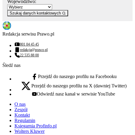
Województwo:
Szukaj danych kontaktowych
Redakcja serwisu Prawo.pl
801 04 45 45
Numer telefonu:
redakcja@prawo.pl
Adres email:
22 535 88 00
Numer telefonu:
Śledź nas
Przejdź do naszego profilu na Facebooku
facebook - otwiera się w nowej karcie
Przejdź do naszego profilu na X (dawniej Twitter)
x - otwiera się w nowej karcie
Odwiedź nasz kanał w serwisie YouTube
youtube - otwiera się w nowej karcie
O nas
Zespół
Kontakt
Regulamin
Księgarnia Profinfo.pl
Wolters Kluwer