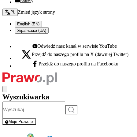
Podcasty
Zmień język - bieżący:
Zmień język strony
PL
English (EN)
Українська (UA)
Odwiedź nasz kanał w serwisie YouTube
Youtube - otwiera się w nowej karcie
Przejdź do naszego profilu na X (dawniej Twitter)
X - otwiera się w nowej karcie
Przejdź do naszego profilu na Facebooku
Facebook - otwiera się w nowej karcie
Wyszukiwarka
Szukaj
Moje Prawo.pl
- rejestracja i logowanie do serwisu