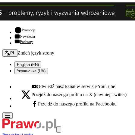
- otwiera się w nowej karcie
Promocje
Newsletter
Podcasty
Zmień język - bieżący:
Zmień język strony
PL
English (EN)
Українська (UA)
Odwiedź nasz kanał w serwisie YouTube
Youtube - otwiera się w nowej karcie
Przejdź do naszego profilu na X (dawniej Twitter)
X - otwiera się w nowej karcie
Przejdź do naszego profilu na Facebooku
Facebook - otwiera się w nowej karcie